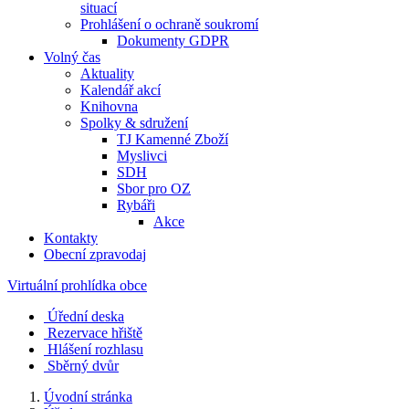
situací
Prohlášení o ochraně soukromí
Dokumenty GDPR
Volný čas
Aktuality
Kalendář akcí
Knihovna
Spolky & sdružení
TJ Kamenné Zboží
Myslivci
SDH
Sbor pro OZ
Rybáři
Akce
Kontakty
Obecní zpravodaj
Virtuální prohlídka obce
Úřední deska
Rezervace hřiště
Hlášení rozhlasu
Sběrný dvůr
Úvodní stránka