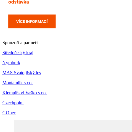
Sponzoři a partneři
Středočeský kraj
Nymburk
MAS Svatojiřský les
Montamilk s.r.o.
Klempířství Vaško s.r.o.
Czechpoint
GObec