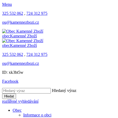
Menu
325 532 062
,
724 312 975
ou@kamennezbozi.cz
obec
Kamenné Zboží
obec
Kamenné Zboží
325 532 062
,
724 312 975
ou@kamennezbozi.cz
ID: xk3bt5w
Facebook
Hledaný výraz
Hledat
rozšířené vyhledávání
Obec
Informace o obci