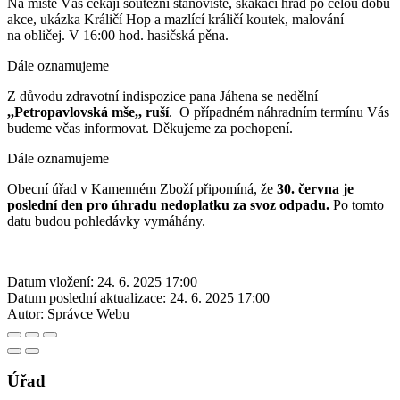
Na místě Vás čekají soutěžní stanoviště, skákací hrad po celou dobu
akce, ukázka Králičí Hop a mazlící králičí koutek, malování
na obličej. V 16:00 hod. hasičská pěna.
Dále oznamujeme
Z důvodu zdravotní indispozice pana Jáhena se nedělní
,,Petropavlovská mše,, ruší
. O případném náhradním termínu Vás
budeme včas informovat. Děkujeme za pochopení.
Dále oznamujeme
Obecní úřad v Kamenném Zboží připomíná, že
30. června je
poslední den pro úhradu nedoplatku za svoz odpadu.
Po tomto
datu budou pohledávky vymáhány.
Datum vložení:
24. 6. 2025 17:00
Datum poslední aktualizace:
24. 6. 2025 17:00
Autor:
Správce Webu
Úřad