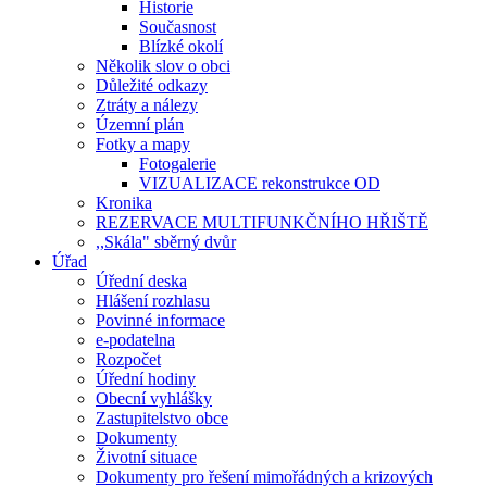
Historie
Současnost
Blízké okolí
Několik slov o obci
Důležité odkazy
Ztráty a nálezy
Územní plán
Fotky a mapy
Fotogalerie
VIZUALIZACE rekonstrukce OD
Kronika
REZERVACE MULTIFUNKČNÍHO HŘIŠTĚ
,,Skála" sběrný dvůr
Úřad
Úřední deska
Hlášení rozhlasu
Povinné informace
e-podatelna
Rozpočet
Úřední hodiny
Obecní vyhlášky
Zastupitelstvo obce
Dokumenty
Životní situace
Dokumenty pro řešení mimořádných a krizových