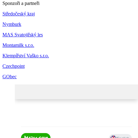
Sponzoři a partneři
Středočeský kraj
Nymburk
MAS Svatojiřský les
Montamilk s.r.o.
Klempířství Vaško s.r.o.
Czechpoint
GObec