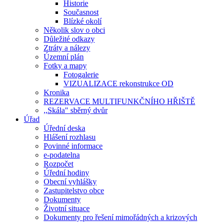
Historie
Současnost
Blízké okolí
Několik slov o obci
Důležité odkazy
Ztráty a nálezy
Územní plán
Fotky a mapy
Fotogalerie
VIZUALIZACE rekonstrukce OD
Kronika
REZERVACE MULTIFUNKČNÍHO HŘIŠTĚ
,,Skála" sběrný dvůr
Úřad
Úřední deska
Hlášení rozhlasu
Povinné informace
e-podatelna
Rozpočet
Úřední hodiny
Obecní vyhlášky
Zastupitelstvo obce
Dokumenty
Životní situace
Dokumenty pro řešení mimořádných a krizových