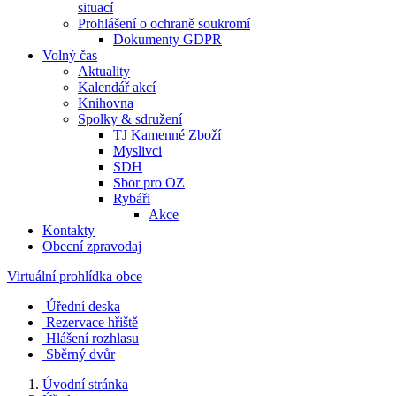
situací
Prohlášení o ochraně soukromí
Dokumenty GDPR
Volný čas
Aktuality
Kalendář akcí
Knihovna
Spolky & sdružení
TJ Kamenné Zboží
Myslivci
SDH
Sbor pro OZ
Rybáři
Akce
Kontakty
Obecní zpravodaj
Virtuální prohlídka obce
Úřední deska
Rezervace hřiště
Hlášení rozhlasu
Sběrný dvůr
Úvodní stránka