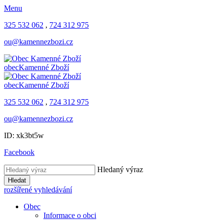
Menu
325 532 062
,
724 312 975
ou@kamennezbozi.cz
obec
Kamenné Zboží
obec
Kamenné Zboží
325 532 062
,
724 312 975
ou@kamennezbozi.cz
ID: xk3bt5w
Facebook
Hledaný výraz
Hledat
rozšířené vyhledávání
Obec
Informace o obci