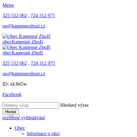
Menu
325 532 062
,
724 312 975
ou@kamennezbozi.cz
obec
Kamenné Zboží
obec
Kamenné Zboží
325 532 062
,
724 312 975
ou@kamennezbozi.cz
ID: xk3bt5w
Facebook
Hledaný výraz
Hledat
rozšířené vyhledávání
Obec
Informace o obci