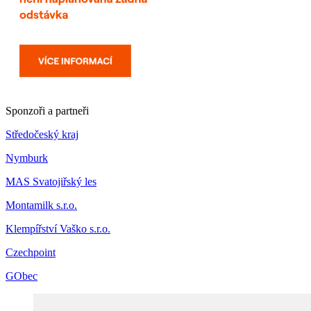
Sponzoři a partneři
Středočeský kraj
Nymburk
MAS Svatojiřský les
Montamilk s.r.o.
Klempířství Vaško s.r.o.
Czechpoint
GObec