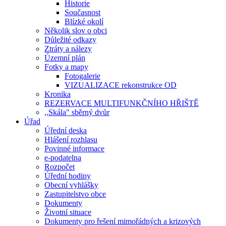
Historie
Současnost
Blízké okolí
Několik slov o obci
Důležité odkazy
Ztráty a nálezy
Územní plán
Fotky a mapy
Fotogalerie
VIZUALIZACE rekonstrukce OD
Kronika
REZERVACE MULTIFUNKČNÍHO HŘIŠTĚ
,,Skála" sběrný dvůr
Úřad
Úřední deska
Hlášení rozhlasu
Povinné informace
e-podatelna
Rozpočet
Úřední hodiny
Obecní vyhlášky
Zastupitelstvo obce
Dokumenty
Životní situace
Dokumenty pro řešení mimořádných a krizových