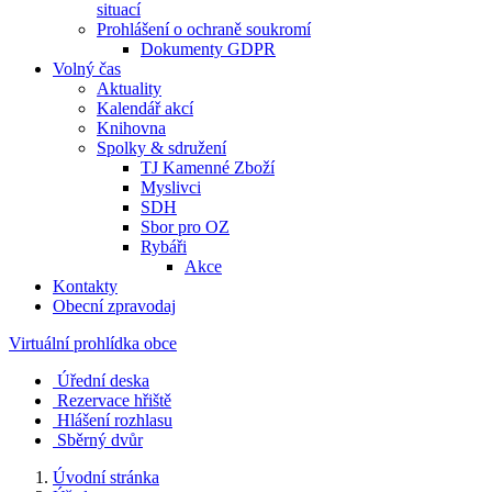
situací
Prohlášení o ochraně soukromí
Dokumenty GDPR
Volný čas
Aktuality
Kalendář akcí
Knihovna
Spolky & sdružení
TJ Kamenné Zboží
Myslivci
SDH
Sbor pro OZ
Rybáři
Akce
Kontakty
Obecní zpravodaj
Virtuální prohlídka obce
Úřední deska
Rezervace hřiště
Hlášení rozhlasu
Sběrný dvůr
Úvodní stránka