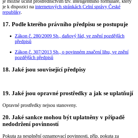
je možné učinit prostřednictvím tzv. inteligentního formuláře, který
je k dispozici na
internetových stránkách Celní správy České
republiky
.
17. Podle kterého právního předpisu se postupuje
Zákon č. 280/2009 Sb., daňový řád, ve znění pozdějších
předpisů
Zákon č. 307/2013 Sb., o povinném značení lihu, ve znění
pozdějších předpisů
18. Jaké jsou související předpisy
19. Jaké jsou opravné prostředky a jak se uplatňují
Opravné prostředky nejsou stanoveny.
20. Jaké sankce mohou být uplatněny v případě
nedodržení povinností
Pokuta za nesplnění oznamovací povinnosti, příp. pokuta za