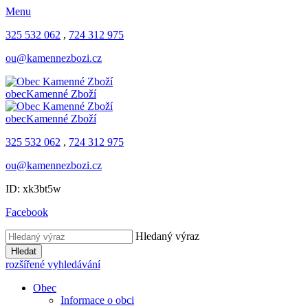
Menu
325 532 062
,
724 312 975
ou@kamennezbozi.cz
obec
Kamenné Zboží
obec
Kamenné Zboží
325 532 062
,
724 312 975
ou@kamennezbozi.cz
ID: xk3bt5w
Facebook
Hledaný výraz
Hledat
rozšířené vyhledávání
Obec
Informace o obci