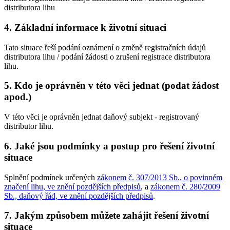
distributora lihu
4. Základní informace k životní situaci
Tato situace řeší podání oznámení o změně registračních údajů
distributora lihu / podání žádosti o zrušení registrace distributora
lihu.
5. Kdo je oprávněn v této věci jednat (podat žádost
apod.)
V této věci je oprávněn jednat daňový subjekt - registrovaný
distributor lihu.
6. Jaké jsou podmínky a postup pro řešení životní
situace
Splnění podmínek určených
zákonem č. 307/2013 Sb., o povinném
značení lihu, ve znění pozdějších předpisů
, a
zákonem č. 280/2009
Sb., daňový řád, ve znění pozdějších předpisů
.
7. Jakým způsobem můžete zahájit řešení životní
situace