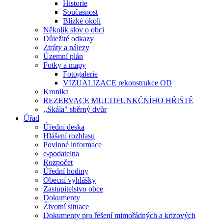
Historie
Současnost
Blízké okolí
Několik slov o obci
Důležité odkazy
Ztráty a nálezy
Územní plán
Fotky a mapy
Fotogalerie
VIZUALIZACE rekonstrukce OD
Kronika
REZERVACE MULTIFUNKČNÍHO HŘIŠTĚ
,,Skála" sběrný dvůr
Úřad
Úřední deska
Hlášení rozhlasu
Povinné informace
e-podatelna
Rozpočet
Úřední hodiny
Obecní vyhlášky
Zastupitelstvo obce
Dokumenty
Životní situace
Dokumenty pro řešení mimořádných a krizových