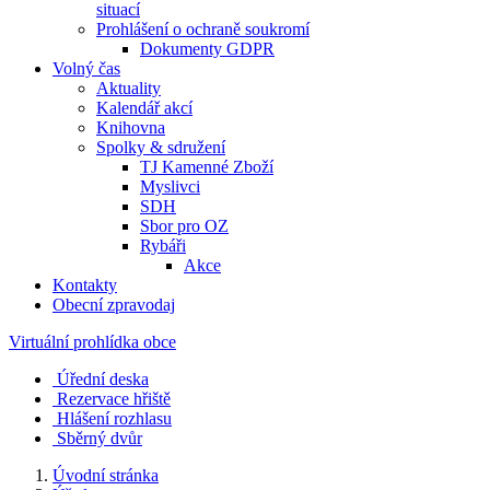
situací
Prohlášení o ochraně soukromí
Dokumenty GDPR
Volný čas
Aktuality
Kalendář akcí
Knihovna
Spolky & sdružení
TJ Kamenné Zboží
Myslivci
SDH
Sbor pro OZ
Rybáři
Akce
Kontakty
Obecní zpravodaj
Virtuální prohlídka obce
Úřední deska
Rezervace hřiště
Hlášení rozhlasu
Sběrný dvůr
Úvodní stránka