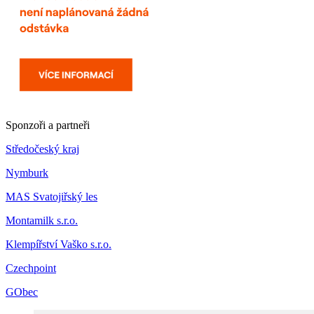
Sponzoři a partneři
Středočeský kraj
Nymburk
MAS Svatojiřský les
Montamilk s.r.o.
Klempířství Vaško s.r.o.
Czechpoint
GObec