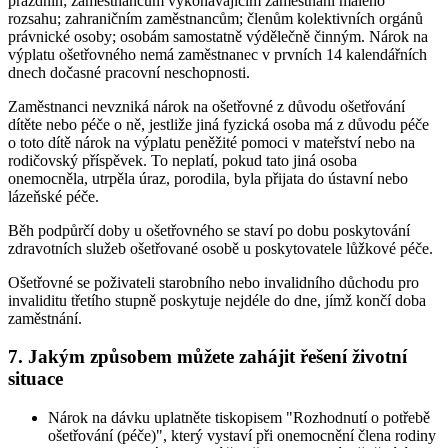
prázdnin; zaměstnancům vykonávajícím zaměstnání malého
rozsahu; zahraničním zaměstnancům; členům kolektivních orgánů
právnické osoby; osobám samostatně výdělečně činným. Nárok na
výplatu ošetřovného nemá zaměstnanec v prvních 14 kalendářních
dnech dočasné pracovní neschopnosti.
Zaměstnanci nevzniká nárok na ošetřovné z důvodu ošetřování
dítěte nebo péče o ně, jestliže jiná fyzická osoba má z důvodu péče
o toto dítě nárok na výplatu peněžité pomoci v mateřství nebo na
rodičovský příspěvek. To neplatí, pokud tato jiná osoba
onemocněla, utrpěla úraz, porodila, byla přijata do ústavní nebo
lázeňské péče.
Běh podpůrčí doby u ošetřovného se staví po dobu poskytování
zdravotních služeb ošetřované osobě u poskytovatele lůžkové péče.
Ošetřovné se poživateli starobního nebo invalidního důchodu pro
invaliditu třetího stupně poskytuje nejdéle do dne, jímž končí doba
zaměstnání.
7. Jakým způsobem můžete zahájit řešení životní
situace
Nárok na dávku uplatněte tiskopisem "Rozhodnutí o potřebě
ošetřování (péče)", který vystaví při onemocnění člena rodiny