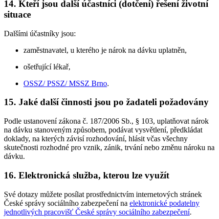
14. Kteří jsou další účastníci (dotčení) řešení životní
situace
Dalšími účastníky jsou:
zaměstnavatel, u kterého je nárok na dávku uplatněn,
ošetřující lékař,
OSSZ/ PSSZ/ MSSZ Brno
.
15. Jaké další činnosti jsou po žadateli požadovány
Podle ustanovení zákona č. 187/2006 Sb., § 103, uplatňovat nárok
na dávku stanoveným způsobem, podávat vysvětlení, předkládat
doklady, na kterých závisí rozhodování, hlásit včas všechny
skutečnosti rozhodné pro vznik, zánik, trvání nebo změnu nároku na
dávku.
16. Elektronická služba, kterou lze využít
Své dotazy můžete posílat prostřednictvím internetových stránek
České správy sociálního zabezpečení na
elektronické podatelny
jednotlivých pracovišť České správy sociálního zabezpečení
.