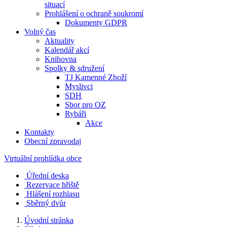
situací
Prohlášení o ochraně soukromí
Dokumenty GDPR
Volný čas
Aktuality
Kalendář akcí
Knihovna
Spolky & sdružení
TJ Kamenné Zboží
Myslivci
SDH
Sbor pro OZ
Rybáři
Akce
Kontakty
Obecní zpravodaj
Virtuální prohlídka obce
Úřední deska
Rezervace hřiště
Hlášení rozhlasu
Sběrný dvůr
Úvodní stránka