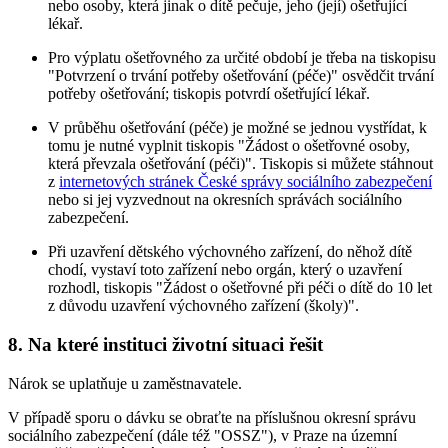
nebo osoby, která jinak o dítě pečuje, jeho (její) ošetřující
lékař.
Pro výplatu ošetřovného za určité období je třeba na tiskopisu
"Potvrzení o trvání potřeby ošetřování (péče)" osvědčit trvání
potřeby ošetřování; tiskopis potvrdí ošetřující lékař.
V průběhu ošetřování (péče) je možné se jednou vystřídat, k
tomu je nutné vyplnit tiskopis "Žádost o ošetřovné osoby,
která převzala ošetřování (péči)". Tiskopis si můžete stáhnout
z
internetových stránek České správy sociálního zabezpečení
nebo si jej vyzvednout na okresních správách sociálního
zabezpečení.
Při uzavření dětského výchovného zařízení, do něhož dítě
chodí, vystaví toto zařízení nebo orgán, který o uzavření
rozhodl, tiskopis "Žádost o ošetřovné při péči o dítě do 10 let
z důvodu uzavření výchovného zařízení (školy)".
8. Na které instituci životní situaci řešit
Nárok se uplatňuje u zaměstnavatele.
V případě sporu o dávku se obraťte na příslušnou okresní správu
sociálního zabezpečení (dále též "OSSZ"), v Praze na územní