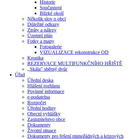
Historie
Současnost
Blízké okolí
Několik slov o obci
Důležité odkazy
Ztráty a nálezy
Územní plán
Fotky a mapy
Fotogalerie
VIZUALIZACE rekonstrukce OD
Kronika
REZERVACE MULTIFUNKČNÍHO HŘIŠTĚ
,,Skála" sběrný dvůr
Úřad
Úřední deska
Hlášení rozhlasu
Povinné informace
e-podatelna
Rozpočet
Úřední hodiny
Obecní vyhlášky
Zastupitelstvo obce
Dokumenty
Životní situace
Dokumenty pro řešení mimořádných a krizových