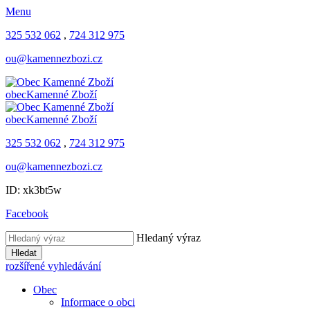
Menu
325 532 062
,
724 312 975
ou@kamennezbozi.cz
obec
Kamenné Zboží
obec
Kamenné Zboží
325 532 062
,
724 312 975
ou@kamennezbozi.cz
ID: xk3bt5w
Facebook
Hledaný výraz
Hledat
rozšířené vyhledávání
Obec
Informace o obci