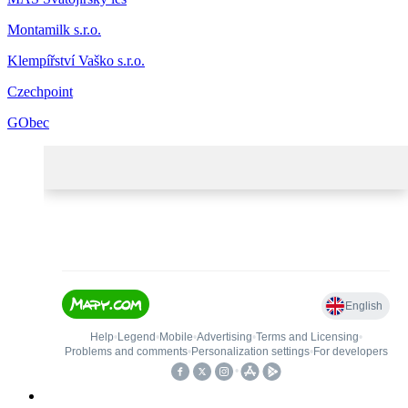
Montamilk s.r.o.
Klempířství Vaško s.r.o.
Czechpoint
GObec