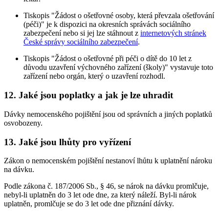
Tiskopis "Žádost o ošetřovné osoby, která převzala ošetřování
(péči)" je k dispozici na okresních správách sociálního
zabezpečení nebo si jej lze stáhnout z
internetových stránek
České správy sociálního zabezpečení
.
Tiskopis "Žádost o ošetřovné při péči o dítě do 10 let z
důvodu uzavření výchovného zařízení (školy)" vystavuje toto
zařízení nebo orgán, který o uzavření rozhodl.
12. Jaké jsou poplatky a jak je lze uhradit
Dávky nemocenského pojištění jsou od správních a jiných poplatků
osvobozeny.
13. Jaké jsou lhůty pro vyřízení
Zákon o nemocenském pojištění nestanoví lhůtu k uplatnění nároku
na dávku.
Podle zákona č. 187/2006 Sb., § 46, se nárok na dávku promlčuje,
nebyl-li uplatněn do 3 let ode dne, za který náleží. Byl-li nárok
uplatněn, promlčuje se do 3 let ode dne přiznání dávky.