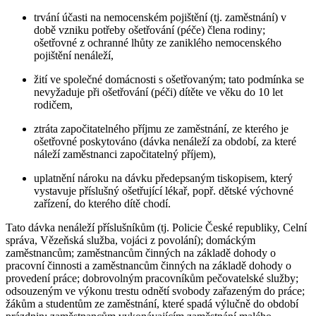
trvání účasti na nemocenském pojištění (tj. zaměstnání) v
době vzniku potřeby ošetřování (péče) člena rodiny;
ošetřovné z ochranné lhůty ze zaniklého nemocenského
pojištění nenáleží,
žití ve společné domácnosti s ošetřovaným; tato podmínka se
nevyžaduje při ošetřování (péči) dítěte ve věku do 10 let
rodičem,
ztráta započitatelného příjmu ze zaměstnání, ze kterého je
ošetřovné poskytováno (dávka nenáleží za období, za které
náleží zaměstnanci započitatelný příjem),
uplatnění nároku na dávku předepsaným tiskopisem, který
vystavuje příslušný ošetřující lékař, popř. dětské výchovné
zařízení, do kterého dítě chodí.
Tato dávka nenáleží příslušníkům (tj. Policie České republiky, Celní
správa, Vězeňská služba, vojáci z povolání); domáckým
zaměstnancům; zaměstnancům činných na základě dohody o
pracovní činnosti a zaměstnancům činných na základě dohody o
provedení práce; dobrovolným pracovníkům pečovatelské služby;
odsouzeným ve výkonu trestu odnětí svobody zařazeným do práce;
žákům a studentům ze zaměstnání, které spadá výlučně do období