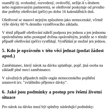
osamělý (tj. svobodný, rozvedený, ovdovělý, nežije-li s druhem
nebo registrovaným partnerem), se ošetřovné poskytuje od prvního
dne potřeby ošetřování (péče) po dobu 16 kalendářních dnů.
Ošetřovné se stanoví stejným způsobem jako nemocenské, včetně
výše dávky 60 % denního vyměřovacího základu.
V témž případě ošetřování náleží podpora jen jednou a jen jednomu
oprávněnému nebo postupně dvěma oprávněným, jestliže se v témže
případě ošetřování (péče) vystřídají. Vystřídání je možné jen jednou.
5. Kdo je oprávněn v této věci jednat (podat žádost
apod.)
Zaměstnanec, který nárok na dávku uplatňuje, popř. jiná osoba na
základě plné moci zaměstnance.
V závažných případech může orgán nemocenského pojištění
ustanovit tzv. "zvláštního příjemce dávky".
6. Jaké jsou podmínky a postup pro řešení životní
situace
Pro nárok na dávku musí být splněny následující podmínky: