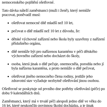
nemocenského pojištění ošetřovné.
Tato dávka náleží zaměstnanci (muži i ženě), který nemůže
pracovat, poněvadž musí:
ošetřovat nemocné dítě mladší než 10 let,
pečovat o dítě mladší než 10 let z důvodu, že:
dětské výchovné zařízení nebo škola byly uzavřeny z nařízení
příslušného orgánu,
dítě nemůže být pro nařízenou karanténu v péči dětského
výchovného zařízení nebo docházet do školy,
osoba, která jinak o dítě pečuje, onemocněla, porodila nebo jí
byla nařízena karanténa, a proto nemůže o dítě pečovat,
ošetřovat jiného nemocného člena rodiny, jestliže jeho
zdravotní stav vyžaduje nezbytně ošetřování jinou osobou.
Ošetřovné se poskytuje od prvního dne potřeby ošetřování (péče) po
dobu 9 kalendářních dnů.
Zaměstnanci, který má v trvalé péči alespoň jedno dítě ve věku do
16 let, které neukončilo povinnou školní docházku, a je jinak