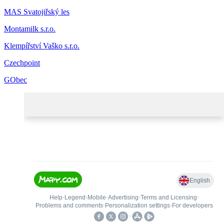
MAS Svatojiřský les
Montamilk s.r.o.
Klempířství Vaško s.r.o.
Czechpoint
GObec