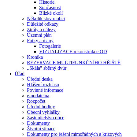
Historie
Současnost
Blízké okolí
Několik slov o obci
Důležité odkazy
Ztráty a nálezy
Územní plán
Fotky a mapy
Fotogalerie
VIZUALIZACE rekonstrukce OD
Kronika
REZERVACE MULTIFUNKČNÍHO HŘIŠTĚ
,,Skála" sběrný dvůr
Úřad
Úřední deska
Hlášení rozhlasu
Povinné informace
e-podatelna
Rozpočet
Úřední hodiny
Obecní vyhlášky
Zastupitelstvo obce
Dokumenty
Životní situace
Dokumenty pro řešení mimořádných a krizových