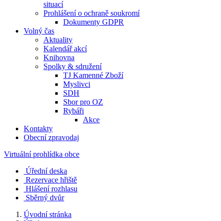
situací
Prohlášení o ochraně soukromí
Dokumenty GDPR
Volný čas
Aktuality
Kalendář akcí
Knihovna
Spolky & sdružení
TJ Kamenné Zboží
Myslivci
SDH
Sbor pro OZ
Rybáři
Akce
Kontakty
Obecní zpravodaj
Virtuální prohlídka obce
Úřední deska
Rezervace hřiště
Hlášení rozhlasu
Sběrný dvůr
Úvodní stránka