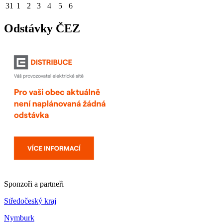
31
1
2
3
4
5
6
Odstávky ČEZ
Sponzoři a partneři
Středočeský kraj
Nymburk