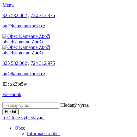
Menu
325 532 062
,
724 312 975
ou@kamennezbozi.cz
obec
Kamenné Zboží
obec
Kamenné Zboží
325 532 062
,
724 312 975
ou@kamennezbozi.cz
ID: xk3bt5w
Facebook
Hledaný výraz
Hledat
rozšířené vyhledávání
Obec
Informace o obci