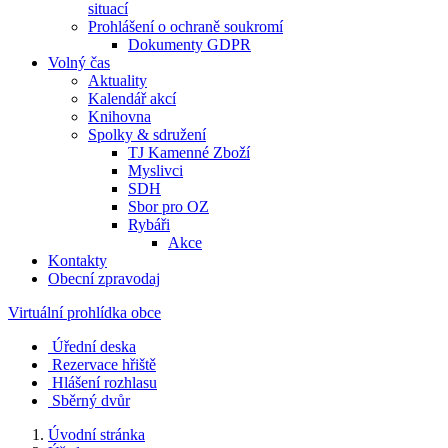
situací
Prohlášení o ochraně soukromí
Dokumenty GDPR
Volný čas
Aktuality
Kalendář akcí
Knihovna
Spolky & sdružení
TJ Kamenné Zboží
Myslivci
SDH
Sbor pro OZ
Rybáři
Akce
Kontakty
Obecní zpravodaj
Virtuální prohlídka obce
Úřední deska
Rezervace hřiště
Hlášení rozhlasu
Sběrný dvůr
Úvodní stránka