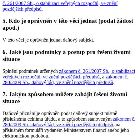
č. 261/2007 Sb., o stabilizaci veřejných rozpočtů, ve znění
pozdějších předpisů
.
5. Kdo je oprávněn v této věci jednat (podat žádost
apod.)
V této věci je oprávněn jednat daňový subjekt.
6. Jaké jsou podmínky a postup pro řešení životní
situace
Splnění podmínek určených
zákonem č. 261/2007 Sb., o stabilizaci
veřejných rozpočtů, ve znění pozdějších předpisů
, a
zákonem č.
280/2009 Sb., daňový řád, ve znění pozdějších předpisů
.
7. Jakým způsobem můžete zahájit řešení životní
situace
Daňové přiznání je oprávněn podat daňový subjekt místně
příslušnému celnímu úřadu, a to způsobem stanoveným
zákonem č.
280/2009 Sb., daňový řád, ve znění pozdějších předpisů
, na
příslušném formuláři vydaném Ministerstvem financí anebo jeho
elektronickou podobou.