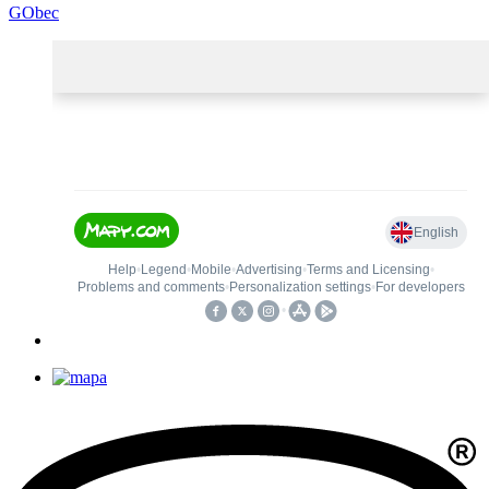
GObec