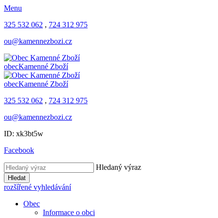
Menu
325 532 062
,
724 312 975
ou@kamennezbozi.cz
obec
Kamenné Zboží
obec
Kamenné Zboží
325 532 062
,
724 312 975
ou@kamennezbozi.cz
ID: xk3bt5w
Facebook
Hledaný výraz
Hledat
rozšířené vyhledávání
Obec
Informace o obci