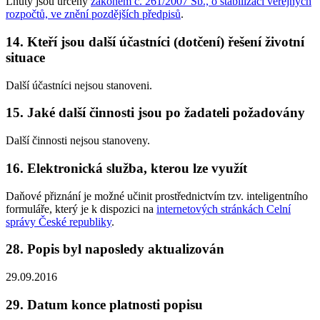
Lhůty jsou určeny
zákonem č. 261/2007 Sb., o stabilizaci veřejných
rozpočtů, ve znění pozdějších předpisů
.
14. Kteří jsou další účastníci (dotčení) řešení životní
situace
Další účastníci nejsou stanoveni.
15. Jaké další činnosti jsou po žadateli požadovány
Další činnosti nejsou stanoveny.
16. Elektronická služba, kterou lze využít
Daňové přiznání je možné učinit prostřednictvím tzv. inteligentního
formuláře, který je k dispozici na
internetových stránkách Celní
správy České republiky
.
28. Popis byl naposledy aktualizován
29.09.2016
29. Datum konce platnosti popisu