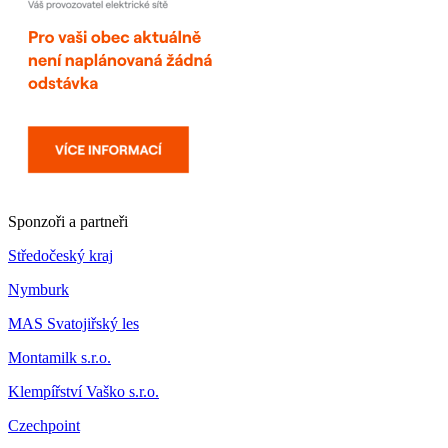
Sponzoři a partneři
Středočeský kraj
Nymburk
MAS Svatojiřský les
Montamilk s.r.o.
Klempířství Vaško s.r.o.
Czechpoint