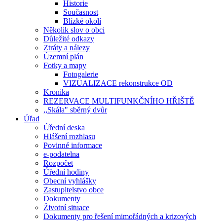
Historie
Současnost
Blízké okolí
Několik slov o obci
Důležité odkazy
Ztráty a nálezy
Územní plán
Fotky a mapy
Fotogalerie
VIZUALIZACE rekonstrukce OD
Kronika
REZERVACE MULTIFUNKČNÍHO HŘIŠTĚ
,,Skála" sběrný dvůr
Úřad
Úřední deska
Hlášení rozhlasu
Povinné informace
e-podatelna
Rozpočet
Úřední hodiny
Obecní vyhlášky
Zastupitelstvo obce
Dokumenty
Životní situace
Dokumenty pro řešení mimořádných a krizových