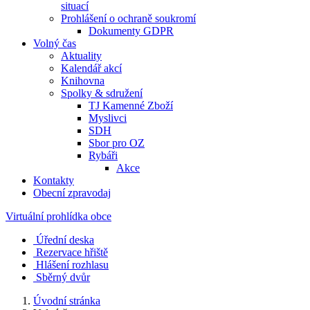
situací
Prohlášení o ochraně soukromí
Dokumenty GDPR
Volný čas
Aktuality
Kalendář akcí
Knihovna
Spolky & sdružení
TJ Kamenné Zboží
Myslivci
SDH
Sbor pro OZ
Rybáři
Akce
Kontakty
Obecní zpravodaj
Virtuální prohlídka obce
Úřední deska
Rezervace hřiště
Hlášení rozhlasu
Sběrný dvůr
Úvodní stránka