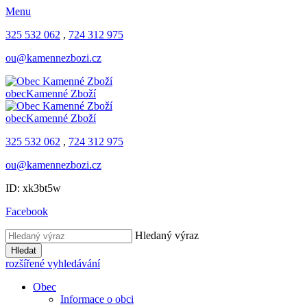
Menu
325 532 062
,
724 312 975
ou@kamennezbozi.cz
obec
Kamenné Zboží
obec
Kamenné Zboží
325 532 062
,
724 312 975
ou@kamennezbozi.cz
ID: xk3bt5w
Facebook
Hledaný výraz
Hledat
rozšířené vyhledávání
Obec
Informace o obci