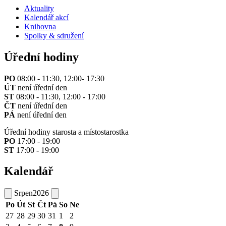
Aktuality
Kalendář akcí
Knihovna
Spolky & sdružení
Úřední hodiny
PO
08:00 - 11:30, 12:00- 17:30
ÚT
není úřední den
ST
08:00 - 11:30, 12:00 - 17:00
ČT
není úřední den
PÁ
není úřední den
Úřední hodiny starosta a místostarostka
PO
17:00 - 19:00
ST
17:00 - 19:00
Kalendář
Srpen
2026
Po
Út
St
Čt
Pá
So
Ne
27
28
29
30
31
1
2