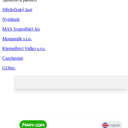
Středočeský kraj
Nymburk
MAS Svatojiřský les
Montamilk s.r.o.
Klempířství Vaško s.r.o.
Czechpoint
GObec