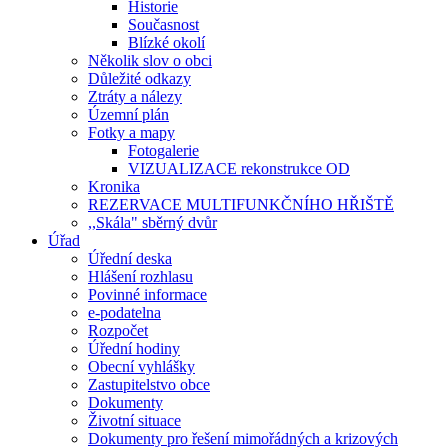
Historie
Současnost
Blízké okolí
Několik slov o obci
Důležité odkazy
Ztráty a nálezy
Územní plán
Fotky a mapy
Fotogalerie
VIZUALIZACE rekonstrukce OD
Kronika
REZERVACE MULTIFUNKČNÍHO HŘIŠTĚ
,,Skála" sběrný dvůr
Úřad
Úřední deska
Hlášení rozhlasu
Povinné informace
e-podatelna
Rozpočet
Úřední hodiny
Obecní vyhlášky
Zastupitelstvo obce
Dokumenty
Životní situace
Dokumenty pro řešení mimořádných a krizových