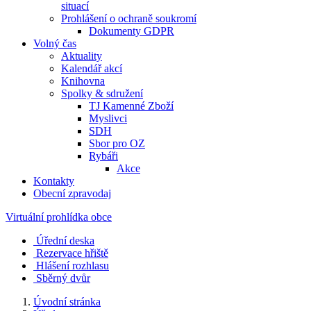
situací
Prohlášení o ochraně soukromí
Dokumenty GDPR
Volný čas
Aktuality
Kalendář akcí
Knihovna
Spolky & sdružení
TJ Kamenné Zboží
Myslivci
SDH
Sbor pro OZ
Rybáři
Akce
Kontakty
Obecní zpravodaj
Virtuální prohlídka obce
Úřední deska
Rezervace hřiště
Hlášení rozhlasu
Sběrný dvůr
Úvodní stránka