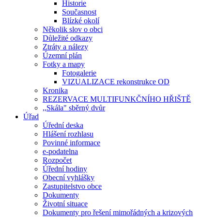
Historie
Současnost
Blízké okolí
Několik slov o obci
Důležité odkazy
Ztráty a nálezy
Územní plán
Fotky a mapy
Fotogalerie
VIZUALIZACE rekonstrukce OD
Kronika
REZERVACE MULTIFUNKČNÍHO HŘIŠTĚ
,,Skála" sběrný dvůr
Úřad
Úřední deska
Hlášení rozhlasu
Povinné informace
e-podatelna
Rozpočet
Úřední hodiny
Obecní vyhlášky
Zastupitelstvo obce
Dokumenty
Životní situace
Dokumenty pro řešení mimořádných a krizových