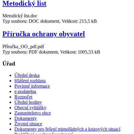
Metodický list
Metodický list.doc
Typ souboru: DOC dokument, Velikost: 215,5 kB
Příručka ochrany obyvatel
Příručka_OO_pdf.pdf
Typ souboru: PDF dokument, Velikost: 1005,53 kB
Úřad
Úřední deska
Hlášení rozhlasu
Povinné informace
e-podatelna
Rozpočet
Úřední hodiny
Obecní vyhlášky
Zastupitelstvo obce
Dokumenty
Životní situace
Dokumenty pro řešení mimořádných a krizových situací