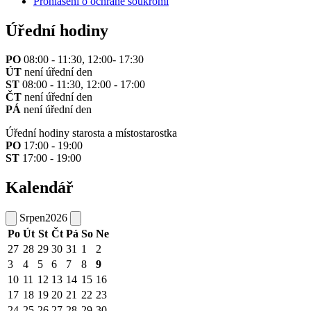
Prohlášení o ochraně soukromí
Úřední hodiny
PO
08:00 - 11:30, 12:00- 17:30
ÚT
není úřední den
ST
08:00 - 11:30, 12:00 - 17:00
ČT
není úřední den
PÁ
není úřední den
Úřední hodiny starosta a místostarostka
PO
17:00 - 19:00
ST
17:00 - 19:00
Kalendář
Srpen
2026
Po
Út
St
Čt
Pá
So
Ne
27
28
29
30
31
1
2
3
4
5
6
7
8
9
10
11
12
13
14
15
16
17
18
19
20
21
22
23
24
25
26
27
28
29
30