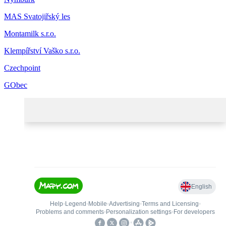
MAS Svatojiřský les
Montamilk s.r.o.
Klempířství Vaško s.r.o.
Czechpoint
GObec