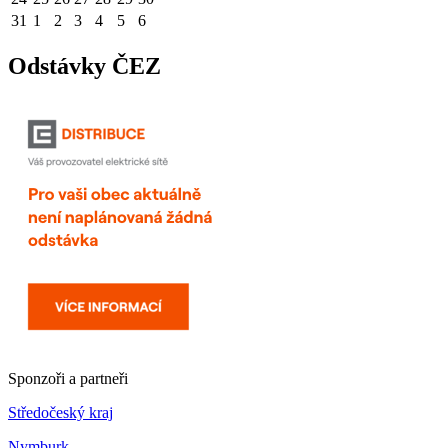
31
1
2
3
4
5
6
Odstávky ČEZ
Sponzoři a partneři
Středočeský kraj
Nymburk