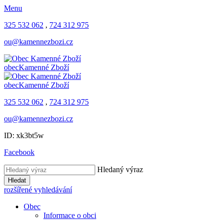
Menu
325 532 062
,
724 312 975
ou@kamennezbozi.cz
obec
Kamenné Zboží
obec
Kamenné Zboží
325 532 062
,
724 312 975
ou@kamennezbozi.cz
ID: xk3bt5w
Facebook
Hledaný výraz
Hledat
rozšířené vyhledávání
Obec
Informace o obci