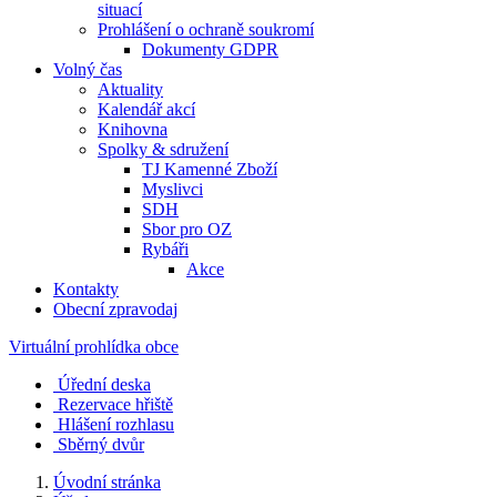
situací
Prohlášení o ochraně soukromí
Dokumenty GDPR
Volný čas
Aktuality
Kalendář akcí
Knihovna
Spolky & sdružení
TJ Kamenné Zboží
Myslivci
SDH
Sbor pro OZ
Rybáři
Akce
Kontakty
Obecní zpravodaj
Virtuální prohlídka obce
Úřední deska
Rezervace hřiště
Hlášení rozhlasu
Sběrný dvůr
Úvodní stránka