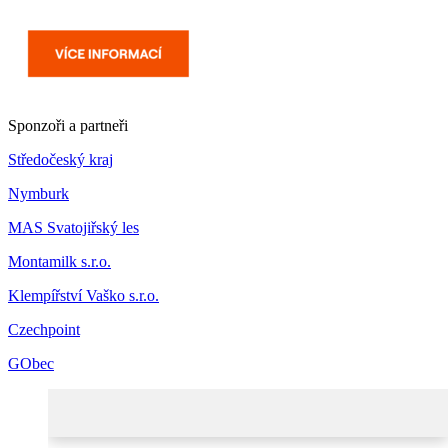
Sponzoři a partneři
Středočeský kraj
Nymburk
MAS Svatojiřský les
Montamilk s.r.o.
Klempířství Vaško s.r.o.
Czechpoint
GObec