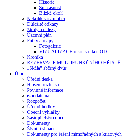
Historie
Současnost
Blízké okolí
Několik slov o obci
Důležité odkazy
Ztráty a nálezy
Územní plán
Fotky a mapy
Fotogalerie
VIZUALIZACE rekonstrukce OD
Kronika
REZERVACE MULTIFUNKČNÍHO HŘIŠTĚ
,,Skála" sběrný dvůr
Úřad
Úřední deska
Hlášení rozhlasu
Povinné informace
e-podatelna
Rozpočet
Úřední hodiny
Obecní vyhlášky
Zastupitelstvo obce
Dokumenty
Životní situace
Dokumenty pro řešení mimořádných a krizových