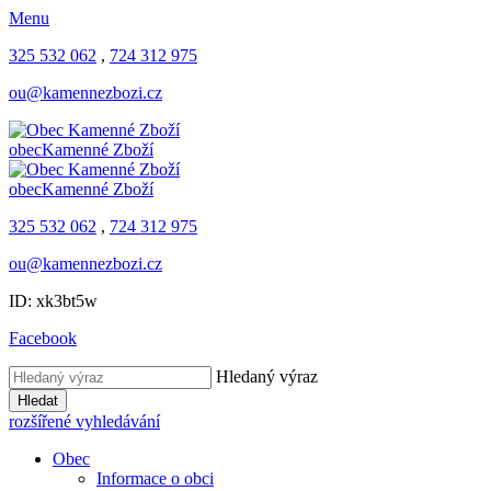
Menu
325 532 062
,
724 312 975
ou@kamennezbozi.cz
obec
Kamenné Zboží
obec
Kamenné Zboží
325 532 062
,
724 312 975
ou@kamennezbozi.cz
ID: xk3bt5w
Facebook
Hledaný výraz
Hledat
rozšířené vyhledávání
Obec
Informace o obci