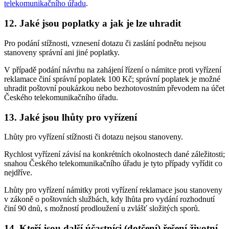
telekomunikačního úřadu
.
12. Jaké jsou poplatky a jak je lze uhradit
Pro podání stížnosti, vznesení dotazu či zaslání podnětu nejsou
stanoveny správní ani jiné poplatky.
V případě podání návrhu na zahájení řízení o námitce proti vyřízení
reklamace činí správní poplatek 100 Kč; správní poplatek je možné
uhradit poštovní poukázkou nebo bezhotovostním převodem na účet
Českého telekomunikačního úřadu.
13. Jaké jsou lhůty pro vyřízení
Lhůty pro vyřízení stížnosti či dotazu nejsou stanoveny.
Rychlost vyřízení závisí na konkrétních okolnostech dané záležitosti;
snahou Českého telekomunikačního úřadu je tyto případy vyřídit co
nejdříve.
Lhůty pro vyřízení námitky proti vyřízení reklamace jsou stanoveny
v zákoně o poštovních službách, kdy lhůta pro vydání rozhodnutí
činí 90 dnů, s možností prodloužení u zvlášť složitých sporů.
14. Kteří jsou další účastníci (dotčení) řešení životní