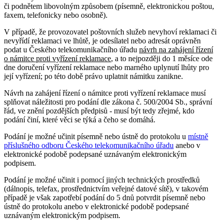
či podnětem libovolným způsobem (písemně, elektronickou poštou,
faxem, telefonicky nebo osobně).
V případě, že provozovatel poštovních služeb nevyhoví reklamaci či
nevyřídí reklamaci ve lhůtě, je odesílatel nebo adresát oprávněn
podat u Českého telekomunikačního úřadu
návrh na zahájení řízení
o námitce proti vyřízení reklamace
, a to nejpozději do 1 měsíce ode
dne doručení vyřízení reklamace nebo marného uplynutí lhůty pro
její vyřízení; po této době právo uplatnit námitku zanikne.
Návrh na zahájení řízení o námitce proti vyřízení reklamace musí
splňovat náležitosti pro podání dle zákona č. 500/2004 Sb., správní
řád, ve znění pozdějších předpisů - musí být tedy zřejmé, kdo
podání činí, které věci se týká a čeho se domáhá.
Podání je možné učinit písemně nebo ústně do protokolu u
místně
příslušného odboru Českého telekomunikačního úřadu
anebo v
elektronické podobě podepsané uznávaným elektronickým
podpisem.
Podání je možné učinit i pomocí jiných technických prostředků
(dálnopis, telefax, prostřednictvím veřejné datové sítě), v takovém
případě je však zapotřebí podání do 5 dnů potvrdit písemně nebo
ústně do protokolu anebo v elektronické podobě podepsané
uznávaným elektronickým podpisem.