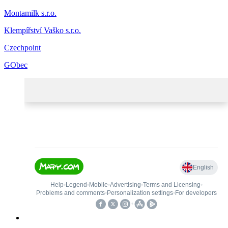
Montamilk s.r.o.
Klempířství Vaško s.r.o.
Czechpoint
GObec