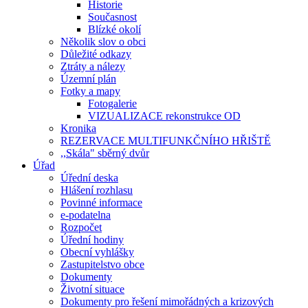
Historie
Současnost
Blízké okolí
Několik slov o obci
Důležité odkazy
Ztráty a nálezy
Územní plán
Fotky a mapy
Fotogalerie
VIZUALIZACE rekonstrukce OD
Kronika
REZERVACE MULTIFUNKČNÍHO HŘIŠTĚ
,,Skála" sběrný dvůr
Úřad
Úřední deska
Hlášení rozhlasu
Povinné informace
e-podatelna
Rozpočet
Úřední hodiny
Obecní vyhlášky
Zastupitelstvo obce
Dokumenty
Životní situace
Dokumenty pro řešení mimořádných a krizových