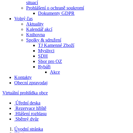
situací
Prohlášení o ochraně soukromí
Dokumenty GDPR
Volný čas
Aktuality
Kalendář akcí
Knihovna
Spolky & sdružení
TJ Kamenné Zboží
Myslivci
SDH
Sbor pro OZ
Rybáři
Akce
Kontakty
Obecní zpravodaj
Virtuální prohlídka obce
Úřední deska
Rezervace hřiště
Hlášení rozhlasu
Sběrný dvůr
Úvodní stránka