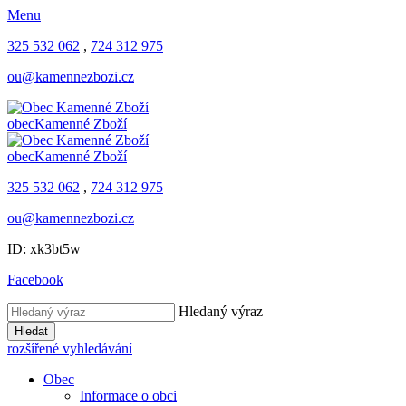
Menu
325 532 062
,
724 312 975
ou@kamennezbozi.cz
obec
Kamenné Zboží
obec
Kamenné Zboží
325 532 062
,
724 312 975
ou@kamennezbozi.cz
ID: xk3bt5w
Facebook
Hledaný výraz
Hledat
rozšířené vyhledávání
Obec
Informace o obci