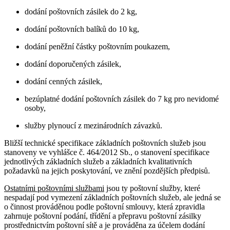
dodání poštovních zásilek do 2 kg,
dodání poštovních balíků do 10 kg,
dodání peněžní částky poštovním poukazem,
dodání doporučených zásilek,
dodání cenných zásilek,
bezúplatné dodání poštovních zásilek do 7 kg pro nevidomé
osoby,
služby plynoucí z mezinárodních závazků.
Bližší technické specifikace základních poštovních služeb jsou
stanoveny ve vyhlášce č. 464/2012 Sb., o stanovení specifikace
jednotlivých základních služeb a základních kvalitativních
požadavků na jejich poskytování, ve znění pozdějších předpisů.
Ostatními poštovními službami
jsou ty poštovní služby, které
nespadají pod vymezení základních poštovních služeb, ale jedná se
o činnost prováděnou podle poštovní smlouvy, která zpravidla
zahrnuje poštovní podání, třídění a přepravu poštovní zásilky
prostřednictvím poštovní sítě a je prováděna za účelem dodání