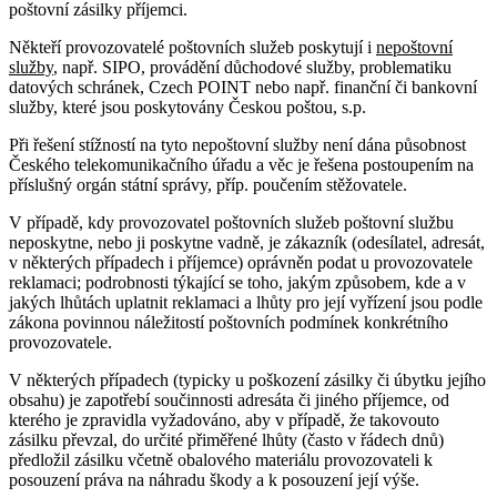
poštovní zásilky příjemci.
Někteří provozovatelé poštovních služeb poskytují i
nepoštovní
služby
, např. SIPO, provádění důchodové služby, problematiku
datových schránek, Czech POINT nebo např. finanční či bankovní
služby, které jsou poskytovány Českou poštou, s.p.
Při řešení stížností na tyto nepoštovní služby není dána působnost
Českého telekomunikačního úřadu a věc je řešena postoupením na
příslušný orgán státní správy, příp. poučením stěžovatele.
V případě, kdy provozovatel poštovních služeb poštovní službu
neposkytne, nebo ji poskytne vadně, je zákazník (odesílatel, adresát,
v některých případech i příjemce) oprávněn podat u provozovatele
reklamaci; podrobnosti týkající se toho, jakým způsobem, kde a v
jakých lhůtách uplatnit reklamaci a lhůty pro její vyřízení jsou podle
zákona povinnou náležitostí poštovních podmínek konkrétního
provozovatele.
V některých případech (typicky u poškození zásilky či úbytku jejího
obsahu) je zapotřebí součinnosti adresáta či jiného příjemce, od
kterého je zpravidla vyžadováno, aby v případě, že takovouto
zásilku převzal, do určité přiměřené lhůty (často v řádech dnů)
předložil zásilku včetně obalového materiálu provozovateli k
posouzení práva na náhradu škody a k posouzení její výše.