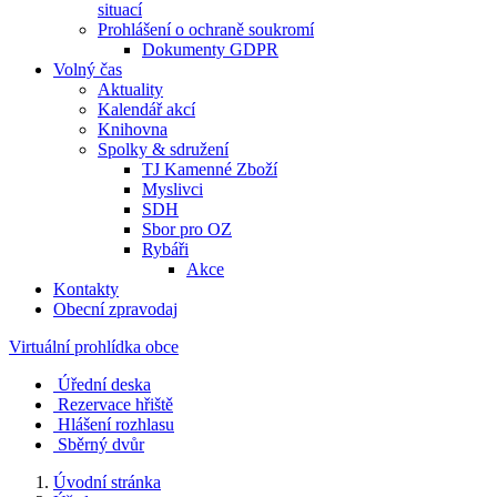
situací
Prohlášení o ochraně soukromí
Dokumenty GDPR
Volný čas
Aktuality
Kalendář akcí
Knihovna
Spolky & sdružení
TJ Kamenné Zboží
Myslivci
SDH
Sbor pro OZ
Rybáři
Akce
Kontakty
Obecní zpravodaj
Virtuální prohlídka obce
Úřední deska
Rezervace hřiště
Hlášení rozhlasu
Sběrný dvůr
Úvodní stránka