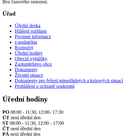
Bez časového omezení.
Úřad
Úřední deska
Hlášení rozhlasu
Povinné informace
e-podatelna
Rozpočet
Úřední hodiny
Obecní vyhlášky
Zastupitelstvo obce
Dokumenty
Životní situace
Dokumenty pro řešení mimořádných a krizových situací
Prohlášení o ochraně soukromí
Úřední hodiny
PO
08:00 - 11:30, 12:00- 17:30
ÚT
není úřední den
ST
08:00 - 11:30, 12:00 - 17:00
ČT
není úřední den
PÁ
není úřední den