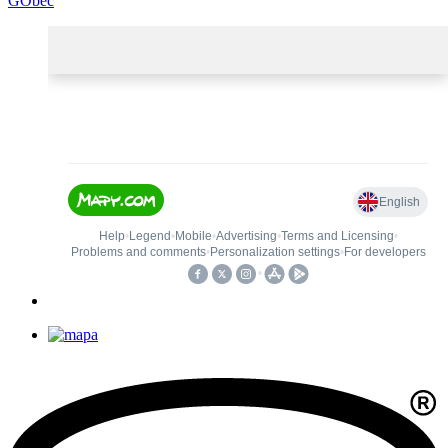
GObec