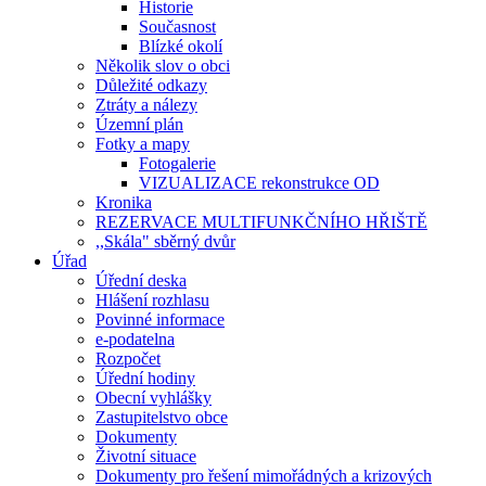
Historie
Současnost
Blízké okolí
Několik slov o obci
Důležité odkazy
Ztráty a nálezy
Územní plán
Fotky a mapy
Fotogalerie
VIZUALIZACE rekonstrukce OD
Kronika
REZERVACE MULTIFUNKČNÍHO HŘIŠTĚ
,,Skála" sběrný dvůr
Úřad
Úřední deska
Hlášení rozhlasu
Povinné informace
e-podatelna
Rozpočet
Úřední hodiny
Obecní vyhlášky
Zastupitelstvo obce
Dokumenty
Životní situace
Dokumenty pro řešení mimořádných a krizových