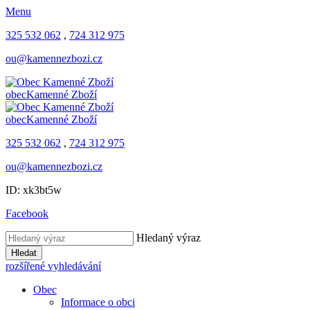
Menu
325 532 062
,
724 312 975
ou@kamennezbozi.cz
obec
Kamenné Zboží
obec
Kamenné Zboží
325 532 062
,
724 312 975
ou@kamennezbozi.cz
ID: xk3bt5w
Facebook
Hledaný výraz
Hledat
rozšířené vyhledávání
Obec
Informace o obci