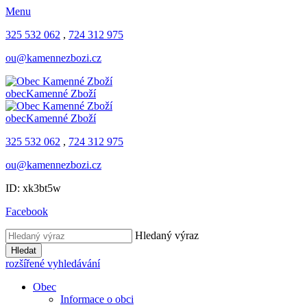
Menu
325 532 062
,
724 312 975
ou@kamennezbozi.cz
obec
Kamenné Zboží
obec
Kamenné Zboží
325 532 062
,
724 312 975
ou@kamennezbozi.cz
ID: xk3bt5w
Facebook
Hledaný výraz
Hledat
rozšířené vyhledávání
Obec
Informace o obci