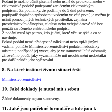
Podání je možno učinit písemně nebo ústně do protokolu anebo v
elektronické podobě podepsané zaručeným elektronickým
podpisem. Za podmínky, že podání je do 5 dnů potvrzeno,
popřípadě doplněno způsobem uvedeným ve větě první, je možno je
učinit pomocí jiných technických prostředků, zejména
prostřednictvím dálnopisu, telefaxu nebo veřejné datové sítě bez
použití zaručeného elektronického podpisu.
Z podání musí být patrno, kdo je činí, které věci se týká a co se
navrhuje.
Pokud podání nemá předepsané náležitosti nebo trpí-li jinými
vadami, pomůže Ministerstvo zemědělství podateli nedostatky
odstranit, popřípadě jej vyzve, aby je ve stanovené lhůtě odstranil;
zároveň ho poučí, jaký význam může mít neodstranění nedostatků
pro další průběh jeho vyřizování.
8. Na které instituci životní situaci řešit
Ministerstvo zemědělství
10. Jaké doklady je nutné mít s sebou
Žádné dokumenty nejsou stanoveny.
11. Jaké jsou potřebné formuláře a kde jsou k