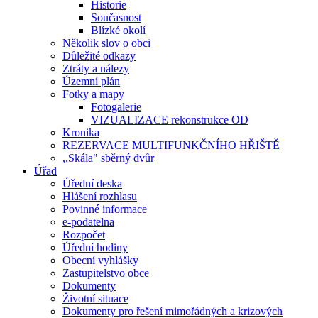
Historie
Současnost
Blízké okolí
Několik slov o obci
Důležité odkazy
Ztráty a nálezy
Územní plán
Fotky a mapy
Fotogalerie
VIZUALIZACE rekonstrukce OD
Kronika
REZERVACE MULTIFUNKČNÍHO HŘIŠTĚ
,,Skála" sběrný dvůr
Úřad
Úřední deska
Hlášení rozhlasu
Povinné informace
e-podatelna
Rozpočet
Úřední hodiny
Obecní vyhlášky
Zastupitelstvo obce
Dokumenty
Životní situace
Dokumenty pro řešení mimořádných a krizových