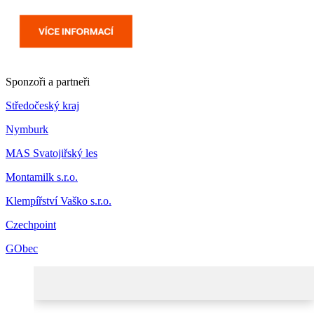
Sponzoři a partneři
Středočeský kraj
Nymburk
MAS Svatojiřský les
Montamilk s.r.o.
Klempířství Vaško s.r.o.
Czechpoint
GObec