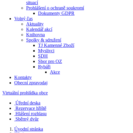
situací
Prohlášení o ochraně soukromí
Dokumenty GDPR
Volný čas
Aktuality
Kalendář akcí
Knihovna
Spolky & sdružení
TJ Kamenné Zboží
Myslivci
SDH
Sbor pro OZ
Rybáři
Akce
Kontakty
Obecní zpravodaj
Virtuální prohlídka obce
Úřední deska
Rezervace hřiště
Hlášení rozhlasu
Sběrný dvůr
Úvodní stránka