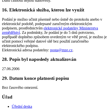
Další činnosti nejsou stanoveny.
16. Elektronická služba, kterou lze využít
Podání je možno učinit písemně nebo ústně do protokolu anebo v
elektronické podobě, podepsané zaručeným elektronickým
podpisem, prostřednictvím
elektronické podatelny Ministerstva
zemědělství
. Za podmínky, že podání je do 5 dnů potvrzeno,
popřípadě doplněno způsobem uvedeným ve větě první, je možno je
učinit pomocí veřejné datové sítě bez použití zaručeného
elektronického podpisu.
Elektronická adresa podatelny:
posta@mze.cz
.
28. Popis byl naposledy aktualizován
27.06.2006
29. Datum konce platnosti popisu
Bez časového omezení.
Úřad
Úřední deska