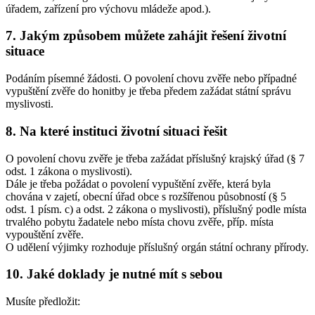
úřadem, zařízení pro výchovu mládeže apod.).
7. Jakým způsobem můžete zahájit řešení životní
situace
Podáním písemné žádosti. O povolení chovu zvěře nebo případné
vypuštění zvěře do honitby je třeba předem zažádat státní správu
myslivosti.
8. Na které instituci životní situaci řešit
O povolení chovu zvěře je třeba zažádat příslušný krajský úřad (§ 7
odst. 1 zákona o myslivosti).
Dále je třeba požádat o povolení vypuštění zvěře, která byla
chována v zajetí, obecní úřad obce s rozšířenou působností (§ 5
odst. 1 písm. c) a odst. 2 zákona o myslivosti), příslušný podle místa
trvalého pobytu žadatele nebo místa chovu zvěře, příp. místa
vypouštění zvěře.
O udělení výjimky rozhoduje příslušný orgán státní ochrany přírody.
10. Jaké doklady je nutné mít s sebou
Musíte předložit: