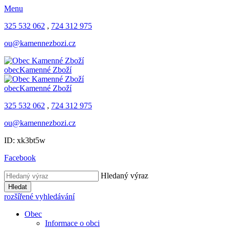
Menu
325 532 062
,
724 312 975
ou@kamennezbozi.cz
obec
Kamenné Zboží
obec
Kamenné Zboží
325 532 062
,
724 312 975
ou@kamennezbozi.cz
ID: xk3bt5w
Facebook
Hledaný výraz
Hledat
rozšířené vyhledávání
Obec
Informace o obci