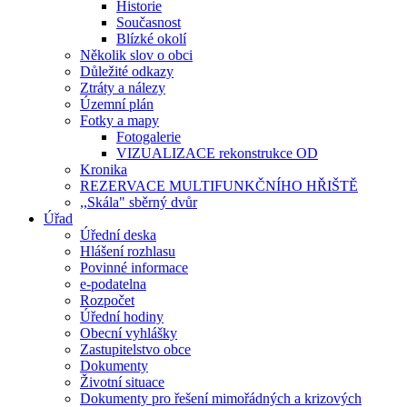
Historie
Současnost
Blízké okolí
Několik slov o obci
Důležité odkazy
Ztráty a nálezy
Územní plán
Fotky a mapy
Fotogalerie
VIZUALIZACE rekonstrukce OD
Kronika
REZERVACE MULTIFUNKČNÍHO HŘIŠTĚ
,,Skála" sběrný dvůr
Úřad
Úřední deska
Hlášení rozhlasu
Povinné informace
e-podatelna
Rozpočet
Úřední hodiny
Obecní vyhlášky
Zastupitelstvo obce
Dokumenty
Životní situace
Dokumenty pro řešení mimořádných a krizových