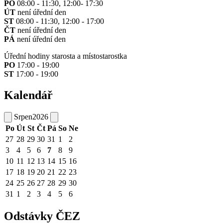
PO
08:00 - 11:30, 12:00- 17:30
ÚT
není úřední den
ST
08:00 - 11:30, 12:00 - 17:00
ČT
není úřední den
PÁ
není úřední den
Úřední hodiny starosta a místostarostka
PO
17:00 - 19:00
ST
17:00 - 19:00
Kalendář
Srpen
2026
Po
Út
St
Čt
Pá
So
Ne
27
28
29
30
31
1
2
3
4
5
6
7
8
9
10
11
12
13
14
15
16
17
18
19
20
21
22
23
24
25
26
27
28
29
30
31
1
2
3
4
5
6
Odstávky ČEZ