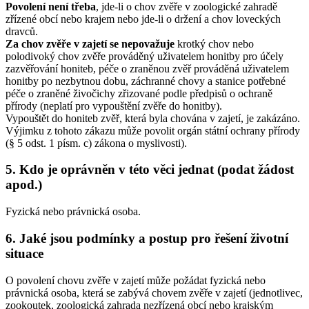
Povolení není třeba
, jde-li o chov zvěře v zoologické zahradě
zřízené obcí nebo krajem nebo jde-li o držení a chov loveckých
dravců.
Za chov zvěře v zajetí se nepovažuje
krotký chov nebo
polodivoký chov zvěře prováděný uživatelem honitby pro účely
zazvěřování honiteb, péče o zraněnou zvěř prováděná uživatelem
honitby po nezbytnou dobu, záchranné chovy a stanice potřebné
péče o zraněné živočichy zřizované podle předpisů o ochraně
přírody (neplatí pro vypouštění zvěře do honitby).
Vypouštět do honiteb zvěř, která byla chována v zajetí, je zakázáno.
Výjimku z tohoto zákazu může povolit orgán státní ochrany přírody
(§ 5 odst. 1 písm. c) zákona o myslivosti).
5. Kdo je oprávněn v této věci jednat (podat žádost
apod.)
Fyzická nebo právnická osoba.
6. Jaké jsou podmínky a postup pro řešení životní
situace
O povolení chovu zvěře v zajetí může požádat fyzická nebo
právnická osoba, která se zabývá chovem zvěře v zajetí (jednotlivec,
zookoutek, zoologická zahrada nezřízená obcí nebo krajským