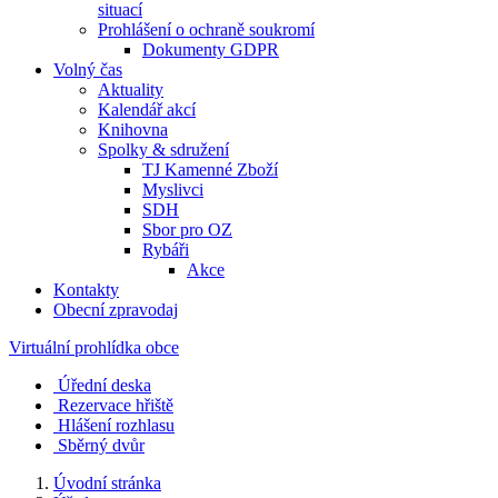
situací
Prohlášení o ochraně soukromí
Dokumenty GDPR
Volný čas
Aktuality
Kalendář akcí
Knihovna
Spolky & sdružení
TJ Kamenné Zboží
Myslivci
SDH
Sbor pro OZ
Rybáři
Akce
Kontakty
Obecní zpravodaj
Virtuální prohlídka obce
Úřední deska
Rezervace hřiště
Hlášení rozhlasu
Sběrný dvůr
Úvodní stránka