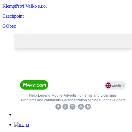
Klempířství Vaško s.r.o.
Czechpoint
GObec