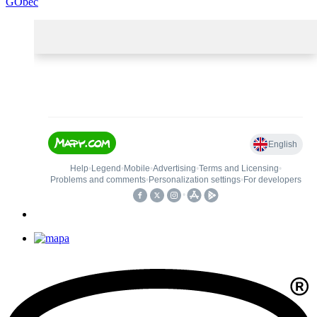
GObec