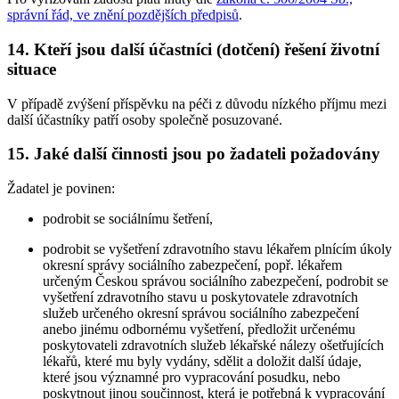
správní řád, ve znění pozdějších předpisů
.
14. Kteří jsou další účastníci (dotčení) řešení životní
situace
V případě zvýšení příspěvku na péči z důvodu nízkého příjmu mezi
další účastníky patří osoby společně posuzované.
15. Jaké další činnosti jsou po žadateli požadovány
Žadatel je povinen:
podrobit se sociálnímu šetření,
podrobit se vyšetření zdravotního stavu lékařem plnícím úkoly
okresní správy sociálního zabezpečení, popř. lékařem
určeným Českou správou sociálního zabezpečení, podrobit se
vyšetření zdravotního stavu u poskytovatele zdravotních
služeb určeného okresní správou sociálního zabezpečení
anebo jinému odbornému vyšetření, předložit určenému
poskytovateli zdravotních služeb lékařské nálezy ošetřujících
lékařů, které mu byly vydány, sdělit a doložit další údaje,
které jsou významné pro vypracování posudku, nebo
poskytnout jinou součinnost, která je potřebná k vypracování