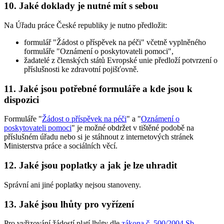
10. Jaké doklady je nutné mít s sebou
Na Úřadu práce České republiky je nutno předložit:
formulář "Žádost o příspěvek na péči" včetně vyplněného
formuláře "Oznámení o poskytovateli pomoci",
žadatelé z členských států Evropské unie předloží potvrzení o
příslušnosti ke zdravotní pojišťovně.
11. Jaké jsou potřebné formuláře a kde jsou k
dispozici
Formuláře "
Žádost o příspěvek na péči
" a "
Oznámení o
poskytovateli pomoci
" je možné obdržet v tištěné podobě na
příslušném úřadu nebo si je stáhnout z internetových stránek
Ministerstva práce a sociálních věcí.
12. Jaké jsou poplatky a jak je lze uhradit
Správní ani jiné poplatky nejsou stanoveny.
13. Jaké jsou lhůty pro vyřízení
Pro vyřizování žádostí platí lhůty dle
zákona č. 500/2004 Sb.,