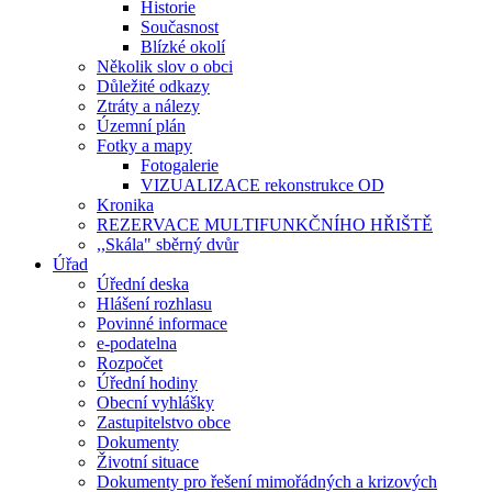
Historie
Současnost
Blízké okolí
Několik slov o obci
Důležité odkazy
Ztráty a nálezy
Územní plán
Fotky a mapy
Fotogalerie
VIZUALIZACE rekonstrukce OD
Kronika
REZERVACE MULTIFUNKČNÍHO HŘIŠTĚ
,,Skála" sběrný dvůr
Úřad
Úřední deska
Hlášení rozhlasu
Povinné informace
e-podatelna
Rozpočet
Úřední hodiny
Obecní vyhlášky
Zastupitelstvo obce
Dokumenty
Životní situace
Dokumenty pro řešení mimořádných a krizových