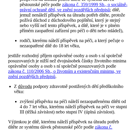
pěstounské péče podle
zákona č. 359/1999 Sb., o sociálně-
právní ochraně dětí, ve znění pozdějších předpisů
; dítě,
jemuž nenáleží příspěvek na úhradu potřeb dítěte, protože
požívá důchod z důchodového pojištění, který je stejný
nebo vyšší než tento příspěvek, a dítě, které je v plném
přímém zaopatření zařízení pro péči o děti nebo mládež),
rodiči, kterému náleží příspěvek na péči, a který pečuje o
nezaopatřené dítě do 18 let věku,
jestliže rozhodný příjem oprávněné osoby a osob s ní společně
posuzovaných je nižší než dvojnásobek částky životního minima
oprávněné osoby a osob s ní společně posuzovaných podle
zákona č. 110/2006 Sb., o životním a existenčním minimu, ve
znění pozdějších předpisů
.
Z
důvodu
podpory zdravotně postižených dětí předškolního
věku:
zvýšení příspěvku na péči náleží nezaopatřenému dítěti od
4 do 7 let věku, kterému náleží příspěvek na péči ve stupni
III (těžká závislost) nebo stupni IV (úplná závislost).
Výjimkou je dítě, kterému náleží příspěvek na úhradu potřeb
dítěte ze systému dávek pěstounské péče podle
zákona č.