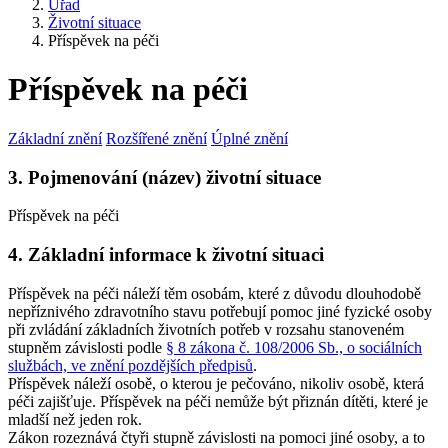
Úřad
Životní situace
Příspěvek na péči
Příspěvek na péči
Základní znění
Rozšířené znění
Úplné znění
3. Pojmenování (název) životní situace
Příspěvek na péči
4. Základní informace k životní situaci
Příspěvek na péči náleží těm osobám, které z důvodu dlouhodobě
nepříznivého zdravotního stavu potřebují pomoc jiné fyzické osoby
při zvládání základních životních potřeb v rozsahu stanoveném
stupněm závislosti podle
§ 8 zákona č. 108/2006 Sb., o sociálních
službách, ve znění pozdějších předpisů
.
Příspěvek náleží osobě, o kterou je pečováno, nikoliv osobě, která
péči zajišťuje. Příspěvek na péči nemůže být přiznán dítěti, které je
mladší než jeden rok.
Zákon rozeznává čtyři stupně závislosti na pomoci jiné osoby, a to