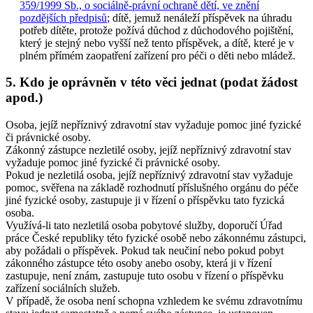
359/1999 Sb., o sociálně-právní ochraně dětí, ve znění
pozdějších předpisů
; dítě, jemuž nenáleží příspěvek na úhradu
potřeb dítěte, protože požívá důchod z důchodového pojištění,
který je stejný nebo vyšší než tento příspěvek, a dítě, které je v
plném přímém zaopatření zařízení pro péči o děti nebo mládež.
5. Kdo je oprávněn v této věci jednat (podat žádost
apod.)
Osoba, jejíž nepříznivý zdravotní stav vyžaduje pomoc jiné fyzické
či právnické osoby.
Zákonný zástupce nezletilé osoby, jejíž nepříznivý zdravotní stav
vyžaduje pomoc jiné fyzické či právnické osoby.
Pokud je nezletilá osoba, jejíž nepříznivý zdravotní stav vyžaduje
pomoc, svěřena na základě rozhodnutí příslušného orgánu do péče
jiné fyzické osoby, zastupuje ji v řízení o příspěvku tato fyzická
osoba.
Využívá-li tato nezletilá osoba pobytové služby, doporučí Úřad
práce České republiky této fyzické osobě nebo zákonnému zástupci,
aby požádali o příspěvek. Pokud tak neučiní nebo pokud pobyt
zákonného zástupce této osoby anebo osoby, která ji v řízení
zastupuje, není znám, zastupuje tuto osobu v řízení o příspěvku
zařízení sociálních služeb.
V případě, že osoba není schopna vzhledem ke svému zdravotnímu