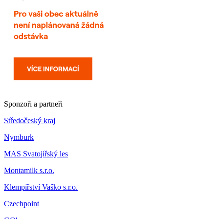
Sponzoři a partneři
Středočeský kraj
Nymburk
MAS Svatojiřský les
Montamilk s.r.o.
Klempířství Vaško s.r.o.
Czechpoint