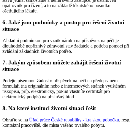
stavu jednat samostatně a nemá svého zástupce, je ustanoven
opatrovník pro řízení, a to na základě lékařského posudku
ošetřujícího lékaře.
6. Jaké jsou podmínky a postup pro řešení životní
situace
Základní podmínkou pro vznik nároku na příspěvek na péči je
dlouhodobě nepříznivý zdravotní stav žadatele a potřeba pomoci při
zvládání základních životních potřeb.
7. Jakým způsobem můžete zahájit řešení životní
situace
Podejte písemnou žádost o příspěvek na péči na předepsaném
formuláři (na originálním nebo z internetových stránek vytištěném
tiskopisu, příp. elektronicky, pokud vlastníte certifikát pro
elektronický podpis) na příslušný úřad.
8. Na které instituci životní situaci řešit
Obraťte se na
Úřad práce České republiky - krajskou pobočku
, resp.
kontaktní pracoviště, dle místa vašeho trvalého pobytu.