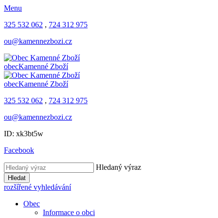
Menu
325 532 062
,
724 312 975
ou@kamennezbozi.cz
obec
Kamenné Zboží
obec
Kamenné Zboží
325 532 062
,
724 312 975
ou@kamennezbozi.cz
ID: xk3bt5w
Facebook
Hledaný výraz
Hledat
rozšířené vyhledávání
Obec
Informace o obci