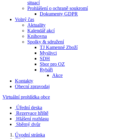
situací
Prohlášení o ochraně soukromí
Dokumenty GDPR
Volný čas
Aktuality
Kalendář akcí
Knihovna
Spolky & sdružení
TJ Kamenné Zboží
Myslivci
SDH
Sbor pro OZ
Rybáři
Akce
Kontakty
Obecní zpravodaj
Virtuální prohlídka obce
Úřední deska
Rezervace hřiště
Hlášení rozhlasu
Sběrný dvůr
Úvodní stránka