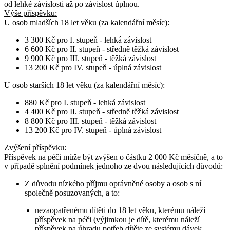
od lehké závislosti až po závislost úplnou.
Výše příspěvku:
U osob
mladších 18 let věku
(za kalendářní měsíc):
3 300 Kč pro I. stupeň - lehká závislost
6 600 Kč pro II. stupeň - středně těžká závislost
9 900 Kč pro III. stupeň - těžká závislost
13 200 Kč pro IV. stupeň - úplná závislost
U osob
starších 18 let věku
(za kalendářní měsíc):
880 Kč pro I. stupeň - lehká závislost
4 400 Kč pro II. stupeň - středně těžká závislost
8 800 Kč pro III. stupeň - těžká závislost
13 200 Kč pro IV. stupeň - úplná závislost
Zvýšení příspěvku
:
Příspěvek na péči může být zvýšen o částku 2 000 Kč měsíčně, a to
v případě splnění podmínek jednoho ze dvou následujících důvodů:
Z
důvodu
nízkého příjmu oprávněné osoby a osob s ní
společně posuzovaných, a to:
nezaopatřenému dítěti do 18 let věku, kterému náleží
příspěvek na péči (výjimkou je dítě, kterému náleží
příspěvek na úhradu potřeb dítěte ze systému dávek