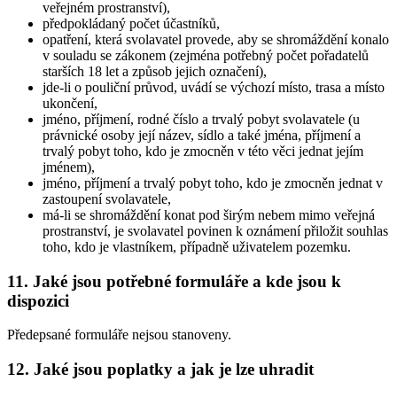
veřejném prostranství),
předpokládaný počet účastníků,
opatření, která svolavatel provede, aby se shromáždění konalo
v souladu se zákonem (zejména potřebný počet pořadatelů
starších 18 let a způsob jejich označení),
jde-li o pouliční průvod, uvádí se výchozí místo, trasa a místo
ukončení,
jméno, příjmení, rodné číslo a trvalý pobyt svolavatele (u
právnické osoby její název, sídlo a také jména, příjmení a
trvalý pobyt toho, kdo je zmocněn v této věci jednat jejím
jménem),
jméno, příjmení a trvalý pobyt toho, kdo je zmocněn jednat v
zastoupení svolavatele,
má-li se shromáždění konat pod širým nebem mimo veřejná
prostranství, je svolavatel povinen k oznámení přiložit souhlas
toho, kdo je vlastníkem, případně uživatelem pozemku.
11. Jaké jsou potřebné formuláře a kde jsou k
dispozici
Předepsané formuláře nejsou stanoveny.
12. Jaké jsou poplatky a jak je lze uhradit