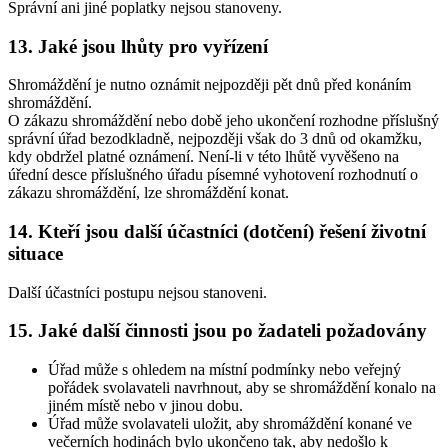
Správní ani jiné poplatky nejsou stanoveny.
13. Jaké jsou lhůty pro vyřízení
Shromáždění je nutno oznámit nejpozději pět dnů před konáním
shromáždění.
O zákazu shromáždění nebo době jeho ukončení rozhodne příslušný
správní úřad bezodkladně, nejpozději však do 3 dnů od okamžku,
kdy obdržel platné oznámení. Není-li v této lhůtě vyvěšeno na
úřední desce příslušného úřadu písemné vyhotovení rozhodnutí o
zákazu shromáždění, lze shromáždění konat.
14. Kteří jsou další účastníci (dotčení) řešení životní
situace
Další účastníci postupu nejsou stanoveni.
15. Jaké další činnosti jsou po žadateli požadovány
Úřad může s ohledem na místní podmínky nebo veřejný
pořádek svolavateli navrhnout, aby se shromáždění konalo na
jiném místě nebo v jinou dobu.
Úřad může svolavateli uložit, aby shromáždění konané ve
večerních hodinách bylo ukončeno tak, aby nedošlo k