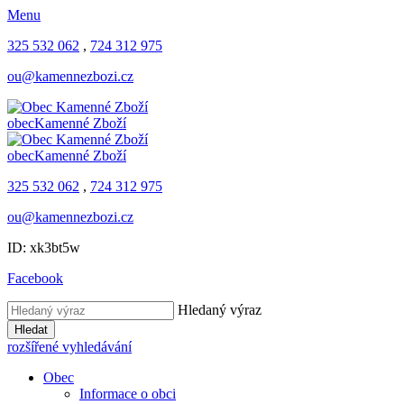
Menu
325 532 062
,
724 312 975
ou@kamennezbozi.cz
obec
Kamenné Zboží
obec
Kamenné Zboží
325 532 062
,
724 312 975
ou@kamennezbozi.cz
ID: xk3bt5w
Facebook
Hledaný výraz
Hledat
rozšířené vyhledávání
Obec
Informace o obci