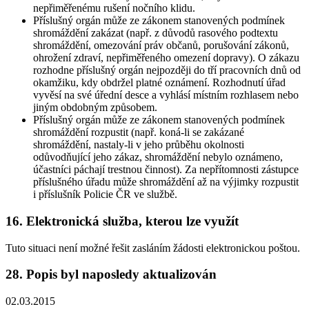
nepřiměřenému rušení nočního klidu.
Příslušný orgán může ze zákonem stanovených podmínek
shromáždění zakázat (např. z důvodů rasového podtextu
shromáždění, omezování práv občanů, porušování zákonů,
ohrožení zdraví, nepřiměřeného omezení dopravy). O zákazu
rozhodne příslušný orgán nejpozději do tří pracovních dnů od
okamžiku, kdy obdržel platné oznámení. Rozhodnutí úřad
vyvěsí na své úřední desce a vyhlásí místním rozhlasem nebo
jiným obdobným způsobem.
Příslušný orgán může ze zákonem stanovených podmínek
shromáždění rozpustit (např. koná-li se zakázané
shromáždění, nastaly-li v jeho průběhu okolnosti
odůvodňující jeho zákaz, shromáždění nebylo oznámeno,
účastníci páchají trestnou činnost). Za nepřítomnosti zástupce
příslušného úřadu může shromáždění až na výjimky rozpustit
i příslušník Policie ČR ve službě.
16. Elektronická služba, kterou lze využít
Tuto situaci není možné řešit zasláním žádosti elektronickou poštou.
28. Popis byl naposledy aktualizován
02.03.2015