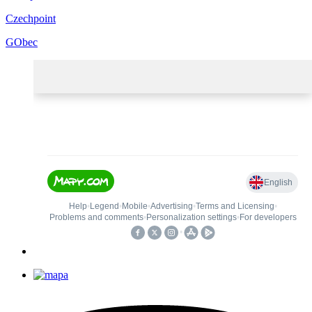
Czechpoint
GObec