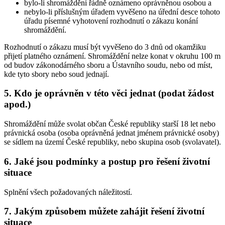
bylo-li shromáždění řádně oznámeno oprávněnou osobou a
nebylo-li příslušným úřadem vyvěšeno na úřední desce tohoto
úřadu písemné vyhotovení rozhodnutí o zákazu konání
shromáždění.
Rozhodnutí o zákazu musí být vyvěšeno do 3 dnů od okamžiku
přijetí platného oznámení. Shromáždění nelze konat v okruhu 100 m
od budov zákonodárného sboru a Ústavního soudu, nebo od míst,
kde tyto sbory nebo soud jednají.
5. Kdo je oprávněn v této věci jednat (podat žádost
apod.)
Shromáždění může svolat občan České republiky starší 18 let nebo
právnická osoba (osoba oprávněná jednat jménem právnické osoby)
se sídlem na území České republiky, nebo skupina osob (svolavatel).
6. Jaké jsou podmínky a postup pro řešení životní
situace
Splnění všech požadovaných náležitostí.
7. Jakým způsobem můžete zahájit řešení životní
situace