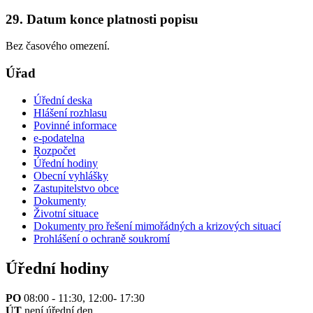
29. Datum konce platnosti popisu
Bez časového omezení.
Úřad
Úřední deska
Hlášení rozhlasu
Povinné informace
e-podatelna
Rozpočet
Úřední hodiny
Obecní vyhlášky
Zastupitelstvo obce
Dokumenty
Životní situace
Dokumenty pro řešení mimořádných a krizových situací
Prohlášení o ochraně soukromí
Úřední hodiny
PO
08:00 - 11:30, 12:00- 17:30
ÚT
není úřední den