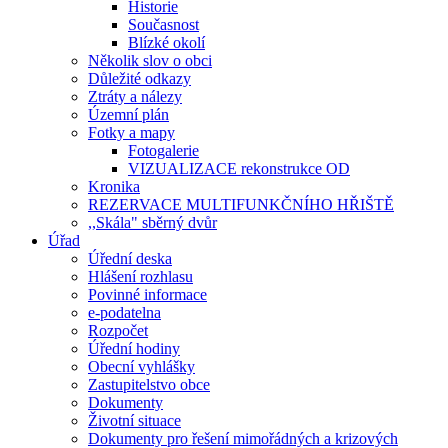
Historie
Současnost
Blízké okolí
Několik slov o obci
Důležité odkazy
Ztráty a nálezy
Územní plán
Fotky a mapy
Fotogalerie
VIZUALIZACE rekonstrukce OD
Kronika
REZERVACE MULTIFUNKČNÍHO HŘIŠTĚ
,,Skála" sběrný dvůr
Úřad
Úřední deska
Hlášení rozhlasu
Povinné informace
e-podatelna
Rozpočet
Úřední hodiny
Obecní vyhlášky
Zastupitelstvo obce
Dokumenty
Životní situace
Dokumenty pro řešení mimořádných a krizových