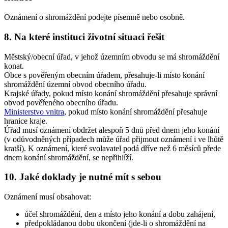
Oznámení o shromáždění podejte písemně nebo osobně.
8. Na které instituci životní situaci řešit
Městský/obecní úřad, v jehož územním obvodu se má shromáždění
konat.
Obce s pověřeným obecním úřadem, přesahuje-li místo konání
shromáždění územní obvod obecního úřadu.
Krajské úřady, pokud místo konání shromáždění přesahuje správní
obvod pověřeného obecního úřadu.
Ministerstvo vnitra
, pokud místo konání shromáždění přesahuje
hranice kraje.
Úřad musí oznámení obdržet alespoň 5 dnů před dnem jeho konání
(v odůvodněných případech může úřad přijmout oznámení i ve lhůtě
kratší). K oznámení, které svolavatel podá dříve než 6 měsíců přede
dnem konání shromáždění, se nepřihlíží.
10. Jaké doklady je nutné mít s sebou
Oznámení musí obsahovat:
účel shromáždění, den a místo jeho konání a dobu zahájení,
předpokládanou dobu ukončení (jde-li o shromáždění na