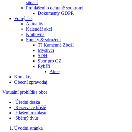
situací
Prohlášení o ochraně soukromí
Dokumenty GDPR
Volný čas
Aktuality
Kalendář akcí
Knihovna
Spolky & sdružení
TJ Kamenné Zboží
Myslivci
SDH
Sbor pro OZ
Rybáři
Akce
Kontakty
Obecní zpravodaj
Virtuální prohlídka obce
Úřední deska
Rezervace hřiště
Hlášení rozhlasu
Sběrný dvůr
Úvodní stránka