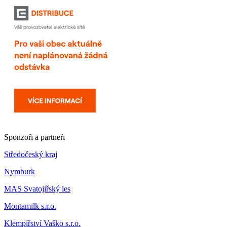
Sponzoři a partneři
Středočeský kraj
Nymburk
MAS Svatojiřský les
Montamilk s.r.o.
Klempířství Vaško s.r.o.