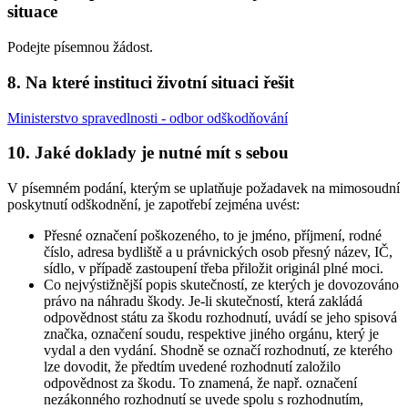
situace
Podejte písemnou žádost.
8. Na které instituci životní situaci řešit
Ministerstvo spravedlnosti - odbor odškodňování
10. Jaké doklady je nutné mít s sebou
V písemném podání, kterým se uplatňuje požadavek na mimosoudní
poskytnutí odškodnění, je zapotřebí zejména uvést:
Přesné označení poškozeného, to je jméno, příjmení, rodné
číslo, adresa bydliště a u právnických osob přesný název, IČ,
sídlo, v případě zastoupení třeba přiložit originál plné moci.
Co nejvýstižnější popis skutečností, ze kterých je dovozováno
právo na náhradu škody. Je-li skutečností, která zakládá
odpovědnost státu za škodu rozhodnutí, uvádí se jeho spisová
značka, označení soudu, respektive jiného orgánu, který je
vydal a den vydání. Shodně se označí rozhodnutí, ze kterého
lze dovodit, že předtím uvedené rozhodnutí založilo
odpovědnost za škodu. To znamená, že např. označení
nezákonného rozhodnutí se uvede spolu s rozhodnutím,