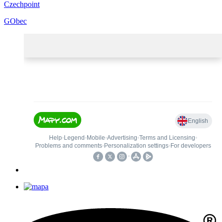
Czechpoint
GObec