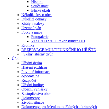
Historie
Současnost
Blízké okolí
Několik slov o obci
Důležité odkazy
Ztráty a nálezy
Územní plán
Fotky a mapy
Fotogalerie
VIZUALIZACE rekonstrukce OD
Kronika
REZERVACE MULTIFUNKČNÍHO HŘIŠTĚ
,,Skála" sběrný dvůr
Úřad
Úřední deska
Hlášení rozhlasu
Povinné informace
e-podatelna
Rozpočet
Úřední hodiny
Obecní vyhlášky
Zastupitelstvo obce
Dokumenty
Životní situace
Dokumenty pro řešení mimořádných a krizových