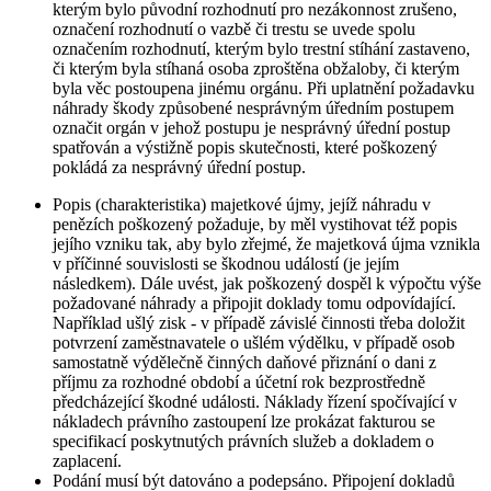
kterým bylo původní rozhodnutí pro nezákonnost zrušeno,
označení rozhodnutí o vazbě či trestu se uvede spolu
označením rozhodnutí, kterým bylo trestní stíhání zastaveno,
či kterým byla stíhaná osoba zproštěna obžaloby, či kterým
byla věc postoupena jinému orgánu. Při uplatnění požadavku
náhrady škody způsobené nesprávným úředním postupem
označit orgán v jehož postupu je nesprávný úřední postup
spatřován a výstižně popis skutečnosti, které poškozený
pokládá za nesprávný úřední postup.
Popis (charakteristika) majetkové újmy, jejíž náhradu v
penězích poškozený požaduje, by měl vystihovat též popis
jejího vzniku tak, aby bylo zřejmé, že majetková újma vznikla
v příčinné souvislosti se škodnou událostí (je jejím
následkem). Dále uvést, jak poškozený dospěl k výpočtu výše
požadované náhrady a připojit doklady tomu odpovídající.
Například ušlý zisk - v případě závislé činnosti třeba doložit
potvrzení zaměstnavatele o ušlém výdělku, v případě osob
samostatně výdělečně činných daňové přiznání o dani z
příjmu za rozhodné období a účetní rok bezprostředně
předcházející škodné události. Náklady řízení spočívající v
nákladech právního zastoupení lze prokázat fakturou se
specifikací poskytnutých právních služeb a dokladem o
zaplacení.
Podání musí být datováno a podepsáno. Připojení dokladů