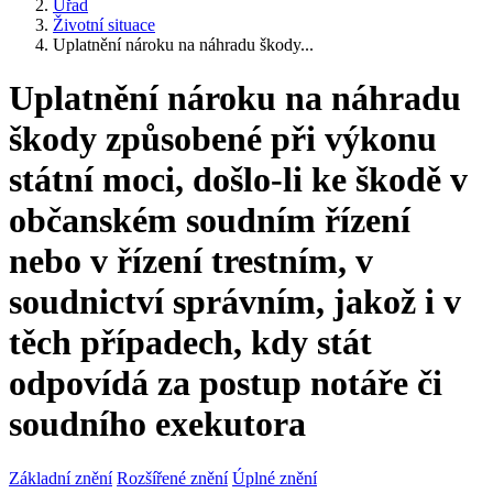
Úřad
Životní situace
Uplatnění nároku na náhradu škody...
Uplatnění nároku na náhradu
škody způsobené při výkonu
státní moci, došlo-li ke škodě v
občanském soudním řízení
nebo v řízení trestním, v
soudnictví správním, jakož i v
těch případech, kdy stát
odpovídá za postup notáře či
soudního exekutora
Základní znění
Rozšířené znění
Úplné znění