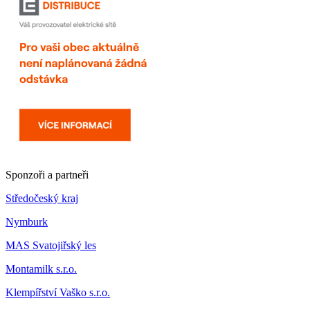
Sponzoři a partneři
Středočeský kraj
Nymburk
MAS Svatojiřský les
Montamilk s.r.o.
Klempířství Vaško s.r.o.