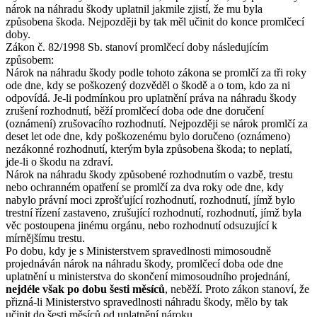
nárok na náhradu škody uplatnil jakmile zjistí, že mu byla
způsobena škoda. Nejpozději by tak měl učinit do konce promlčecí
doby.
Zákon č. 82/1998 Sb. stanoví promlčecí doby následujícím
způsobem:
Nárok na náhradu škody podle tohoto zákona se promlčí za tři roky
ode dne, kdy se poškozený dozvěděl o škodě a o tom, kdo za ni
odpovídá. Je-li podmínkou pro uplatnění práva na náhradu škody
zrušení rozhodnutí, běží promlčecí doba ode dne doručení
(oznámení) zrušovacího rozhodnutí. Nejpozději se nárok promlčí za
deset let ode dne, kdy poškozenému bylo doručeno (oznámeno)
nezákonné rozhodnutí, kterým byla způsobena škoda; to neplatí,
jde-li o škodu na zdraví.
Nárok na náhradu škody způsobené rozhodnutím o vazbě, trestu
nebo ochranném opatření se promlčí za dva roky ode dne, kdy
nabylo právní moci zprošťující rozhodnutí, rozhodnutí, jímž bylo
trestní řízení zastaveno, zrušující rozhodnutí, rozhodnutí, jímž byla
věc postoupena jinému orgánu, nebo rozhodnutí odsuzující k
mírnějšímu trestu.
Po dobu, kdy je s Ministerstvem spravedlnosti mimosoudně
projednáván nárok na náhradu škody, promlčecí doba ode dne
uplatnění u ministerstva do skončení mimosoudního projednání,
nejdéle však po dobu šesti měsíců
, neběží. Proto zákon stanoví, že
přizná-li Ministerstvo spravedlnosti náhradu škody, mělo by tak
učinit do šesti měsíců od uplatnění nároku.