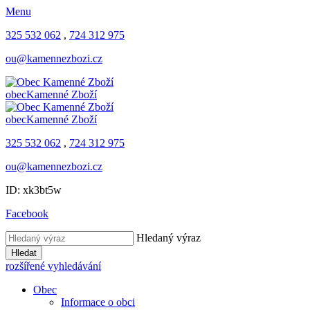
Menu
325 532 062
,
724 312 975
ou@kamennezbozi.cz
obec
Kamenné Zboží
obec
Kamenné Zboží
325 532 062
,
724 312 975
ou@kamennezbozi.cz
ID: xk3bt5w
Facebook
Hledaný výraz
Hledat
rozšířené vyhledávání
Obec
Informace o obci