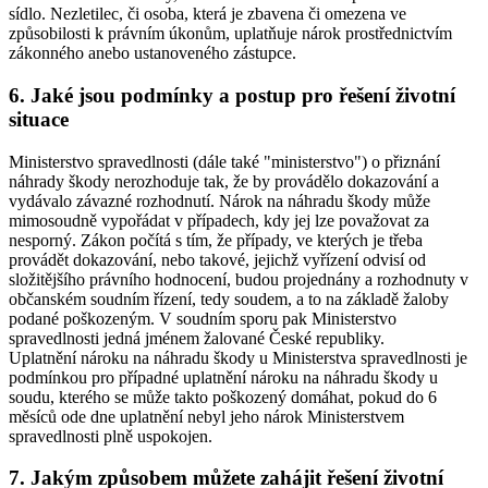
sídlo. Nezletilec, či osoba, která je zbavena či omezena ve
způsobilosti k právním úkonům, uplatňuje nárok prostřednictvím
zákonného anebo ustanoveného zástupce.
6. Jaké jsou podmínky a postup pro řešení životní
situace
Ministerstvo spravedlnosti (dále také "ministerstvo") o přiznání
náhrady škody nerozhoduje tak, že by provádělo dokazování a
vydávalo závazné rozhodnutí. Nárok na náhradu škody může
mimosoudně vypořádat v případech, kdy jej lze považovat za
nesporný. Zákon počítá s tím, že případy, ve kterých je třeba
provádět dokazování, nebo takové, jejichž vyřízení odvisí od
složitějšího právního hodnocení, budou projednány a rozhodnuty v
občanském soudním řízení, tedy soudem, a to na základě žaloby
podané poškozeným. V soudním sporu pak Ministerstvo
spravedlnosti jedná jménem žalované České republiky.
Uplatnění nároku na náhradu škody u Ministerstva spravedlnosti je
podmínkou pro případné uplatnění nároku na náhradu škody u
soudu, kterého se může takto poškozený domáhat, pokud do 6
měsíců ode dne uplatnění nebyl jeho nárok Ministerstvem
spravedlnosti plně uspokojen.
7. Jakým způsobem můžete zahájit řešení životní