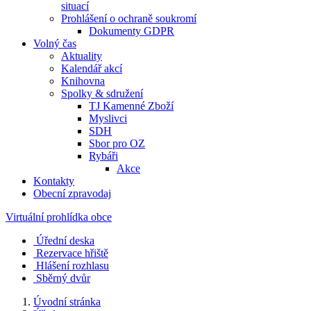
situací
Prohlášení o ochraně soukromí
Dokumenty GDPR
Volný čas
Aktuality
Kalendář akcí
Knihovna
Spolky & sdružení
TJ Kamenné Zboží
Myslivci
SDH
Sbor pro OZ
Rybáři
Akce
Kontakty
Obecní zpravodaj
Virtuální prohlídka obce
Úřední deska
Rezervace hřiště
Hlášení rozhlasu
Sběrný dvůr
Úvodní stránka