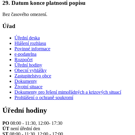
29. Datum konce platnosti popisu
Bez časového omezení.
Úřad
Úřední deska
Hlášení rozhlasu
Povinné informace
e-podatelna
Rozpočet
Úřední hodiny
Obecní vyhlášky
Zastupitelstvo obce
Dokumenty
Životní situace
Dokumenty pro řešení mimořádných a krizových situací
Prohlášení o ochraně soukromí
Úřední hodiny
PO
08:00 - 11:30, 12:00- 17:30
ÚT
není úřední den
ST
08:00 - 11:30, 12:00 - 17:00