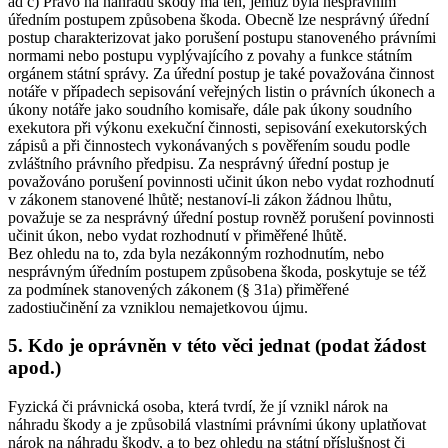
ad c) Právo na náhradu škody má ten, jemuž byla nesprávním
úředním postupem způsobena škoda. Obecně lze nesprávný úřední
postup charakterizovat jako porušení postupu stanoveného právními
normami nebo postupu vyplývajícího z povahy a funkce státním
orgánem státní správy. Za úřední postup je také považována činnost
notáře v případech sepisování veřejných listin o právních úkonech a
úkony notáře jako soudního komisaře, dále pak úkony soudního
exekutora při výkonu exekuční činnosti, sepisování exekutorských
zápisů a při činnostech vykonávaných s pověřením soudu podle
zvláštního právního předpisu. Za nesprávný úřední postup je
považováno porušení povinnosti učinit úkon nebo vydat rozhodnutí
v zákonem stanovené lhůtě; nestanoví-li zákon žádnou lhůtu,
považuje se za nesprávný úřední postup rovněž porušení povinnosti
učinit úkon, nebo vydat rozhodnutí v přiměřené lhůtě.
Bez ohledu na to, zda byla nezákonným rozhodnutím, nebo
nesprávným úředním postupem způsobena škoda, poskytuje se též
za podmínek stanovených zákonem (§ 31a) přiměřené
zadostiučinění za vzniklou nemajetkovou újmu.
5. Kdo je oprávněn v této věci jednat (podat žádost
apod.)
Fyzická či právnická osoba, která tvrdí, že jí vznikl nárok na
náhradu škody a je způsobilá vlastními právními úkony uplatňovat
nárok na náhradu škody, a to bez ohledu na státní příslušnost či