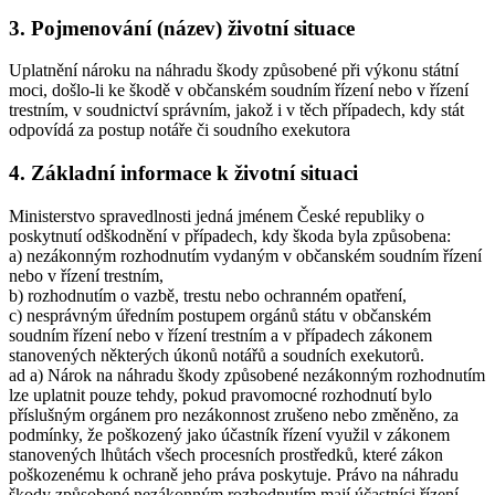
3. Pojmenování (název) životní situace
Uplatnění nároku na náhradu škody způsobené při výkonu státní
moci, došlo-li ke škodě v občanském soudním řízení nebo v řízení
trestním, v soudnictví správním, jakož i v těch případech, kdy stát
odpovídá za postup notáře či soudního exekutora
4. Základní informace k životní situaci
Ministerstvo spravedlnosti jedná jménem České republiky o
poskytnutí odškodnění v případech, kdy škoda byla způsobena:
a) nezákonným rozhodnutím vydaným v občanském soudním řízení
nebo v řízení trestním,
b) rozhodnutím o vazbě, trestu nebo ochranném opatření,
c) nesprávným úředním postupem orgánů státu v občanském
soudním řízení nebo v řízení trestním a v případech zákonem
stanovených některých úkonů notářů a soudních exekutorů.
ad a) Nárok na náhradu škody způsobené nezákonným rozhodnutím
lze uplatnit pouze tehdy, pokud pravomocné rozhodnutí bylo
příslušným orgánem pro nezákonnost zrušeno nebo změněno, za
podmínky, že poškozený jako účastník řízení využil v zákonem
stanovených lhůtách všech procesních prostředků, které zákon
poškozenému k ochraně jeho práva poskytuje. Právo na náhradu
škody způsobené nezákonným rozhodnutím mají účastníci řízení