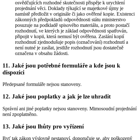
osvědčujících rozhodné skutečnosti přispěje k urychlení
projednání věci. Doklady týkající se majetkové újmy je
namístě předložit v originále či jako ověřené kopie. Existenci
zákonných předpokladů odpovědnosti státu ministerstvo
posuzuje na podkladě spisového materiálu, a proto postačí
rozhodnutí, ve kterých je základ odpovědnosti spatřován,
připojit v kopii, která nemusí být ověřena. Zaslání kopií
rozhodnutí zjednodušuje popis (označování) rozhodnutí a
není nutné je zasílat, jestliže rozhodnutí jsou dostatečně
označena v obsahu žádosti.
11. Jaké jsou potřebné formuláře a kde jsou k
dispozici
Předepsané formuláře nejsou stanoveny.
12. Jaké jsou poplatky a jak je lze uhradit
Správní ani jiné poplatky nejsou stanoveny. Mimosoudní projednání
není zpoplatněno.
13. Jaké jsou lhůty pro vyřízení
Byť tak zákon výslovně nestanoví, doporučuje se, aby poškozený