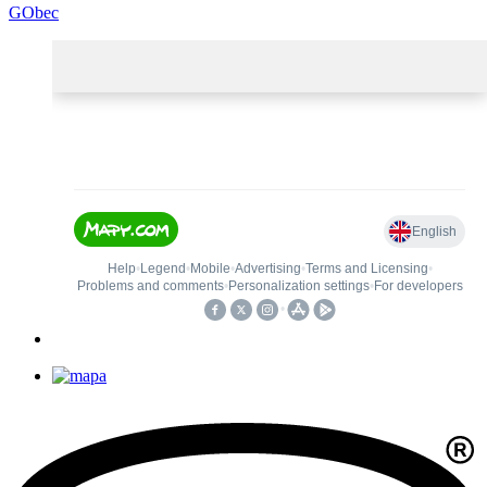
GObec