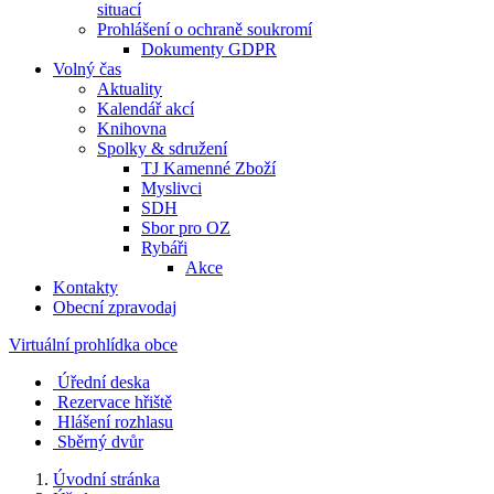
situací
Prohlášení o ochraně soukromí
Dokumenty GDPR
Volný čas
Aktuality
Kalendář akcí
Knihovna
Spolky & sdružení
TJ Kamenné Zboží
Myslivci
SDH
Sbor pro OZ
Rybáři
Akce
Kontakty
Obecní zpravodaj
Virtuální prohlídka obce
Úřední deska
Rezervace hřiště
Hlášení rozhlasu
Sběrný dvůr
Úvodní stránka