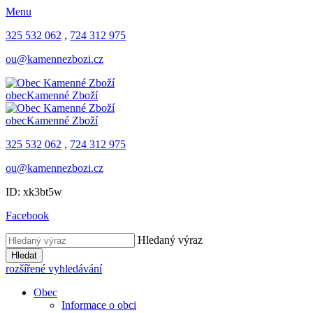
Menu
325 532 062
,
724 312 975
ou@kamennezbozi.cz
obec
Kamenné Zboží
obec
Kamenné Zboží
325 532 062
,
724 312 975
ou@kamennezbozi.cz
ID: xk3bt5w
Facebook
Hledaný výraz
Hledat
rozšířené vyhledávání
Obec
Informace o obci