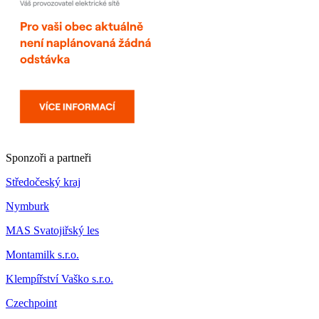
Sponzoři a partneři
Středočeský kraj
Nymburk
MAS Svatojiřský les
Montamilk s.r.o.
Klempířství Vaško s.r.o.
Czechpoint