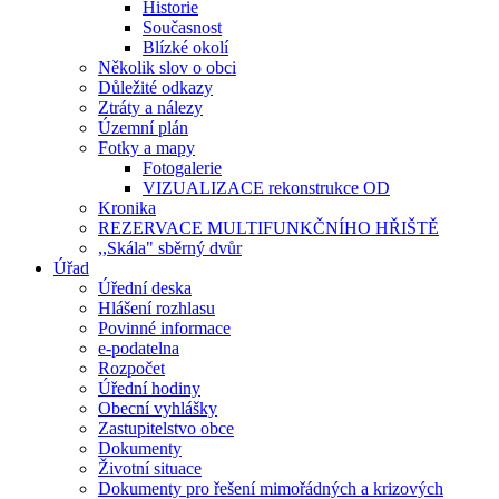
Historie
Současnost
Blízké okolí
Několik slov o obci
Důležité odkazy
Ztráty a nálezy
Územní plán
Fotky a mapy
Fotogalerie
VIZUALIZACE rekonstrukce OD
Kronika
REZERVACE MULTIFUNKČNÍHO HŘIŠTĚ
,,Skála" sběrný dvůr
Úřad
Úřední deska
Hlášení rozhlasu
Povinné informace
e-podatelna
Rozpočet
Úřední hodiny
Obecní vyhlášky
Zastupitelstvo obce
Dokumenty
Životní situace
Dokumenty pro řešení mimořádných a krizových