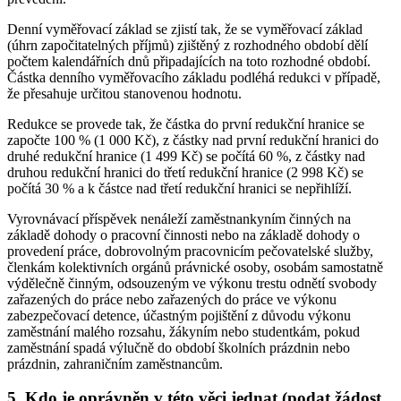
Denní vyměřovací základ se zjistí tak, že se vyměřovací základ
(úhrn započitatelných příjmů) zjištěný z rozhodného období dělí
počtem kalendářních dnů připadajících na toto rozhodné období.
Částka denního vyměřovacího základu podléhá redukci v případě,
že přesahuje určitou stanovenou hodnotu.
Redukce se provede tak, že částka do první redukční hranice se
započte 100 % (1 000 Kč), z částky nad první redukční hranici do
druhé redukční hranice (1 499 Kč) se počítá 60 %, z částky nad
druhou redukční hranici do třetí redukční hranice (2 998 Kč) se
počítá 30 % a k částce nad třetí redukční hranici se nepřihlíží.
Vyrovnávací příspěvek nenáleží zaměstnankyním činných na
základě dohody o pracovní činnosti nebo na základě dohody o
provedení práce, dobrovolným pracovnicím pečovatelské služby,
členkám kolektivních orgánů právnické osoby, osobám samostatně
výdělečně činným, odsouzeným ve výkonu trestu odnětí svobody
zařazených do práce nebo zařazených do práce ve výkonu
zabezpečovací detence, účastným pojištění z důvodu výkonu
zaměstnání malého rozsahu, žákyním nebo studentkám, pokud
zaměstnání spadá výlučně do období školních prázdnin nebo
prázdnin, zahraničním zaměstnancům.
5. Kdo je oprávněn v této věci jednat (podat žádost