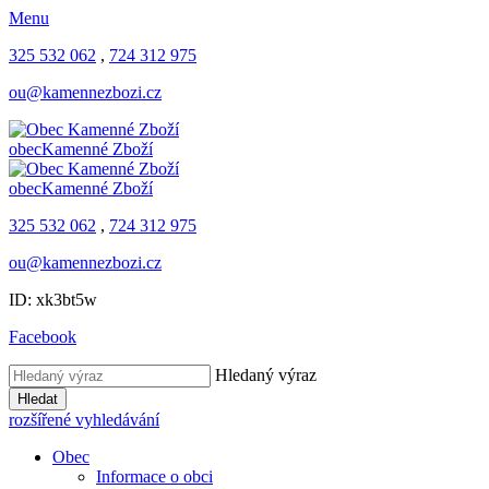
Menu
325 532 062
,
724 312 975
ou@kamennezbozi.cz
obec
Kamenné Zboží
obec
Kamenné Zboží
325 532 062
,
724 312 975
ou@kamennezbozi.cz
ID: xk3bt5w
Facebook
Hledaný výraz
Hledat
rozšířené vyhledávání
Obec
Informace o obci