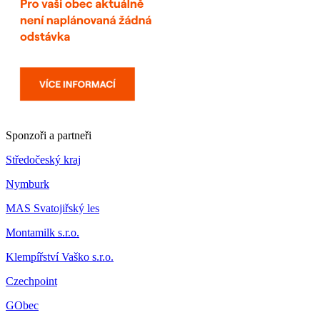
Sponzoři a partneři
Středočeský kraj
Nymburk
MAS Svatojiřský les
Montamilk s.r.o.
Klempířství Vaško s.r.o.
Czechpoint
GObec