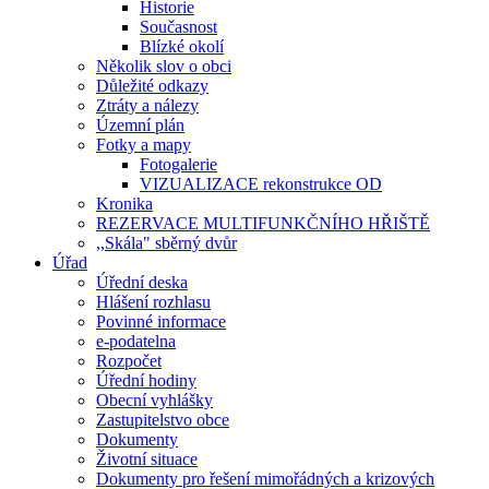
Historie
Současnost
Blízké okolí
Několik slov o obci
Důležité odkazy
Ztráty a nálezy
Územní plán
Fotky a mapy
Fotogalerie
VIZUALIZACE rekonstrukce OD
Kronika
REZERVACE MULTIFUNKČNÍHO HŘIŠTĚ
,,Skála" sběrný dvůr
Úřad
Úřední deska
Hlášení rozhlasu
Povinné informace
e-podatelna
Rozpočet
Úřední hodiny
Obecní vyhlášky
Zastupitelstvo obce
Dokumenty
Životní situace
Dokumenty pro řešení mimořádných a krizových