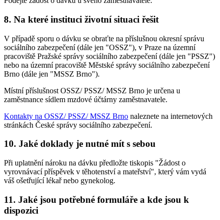
Podejte žádost o dávku u svého zaměstnavatele.
8. Na které instituci životní situaci řešit
V případě sporu o dávku se obraťte na příslušnou okresní správu
sociálního zabezpečení (dále jen "OSSZ"), v Praze na územní
pracoviště Pražské správy sociálního zabezpečení (dále jen "PSSZ")
nebo na územní pracoviště Městské správy sociálního zabezpečení
Brno (dále jen "MSSZ Brno").
Místní příslušnost OSSZ/ PSSZ/ MSSZ Brno je určena u
zaměstnance sídlem mzdové účtárny zaměstnavatele.
Kontakty na OSSZ/ PSSZ/ MSSZ Brno
naleznete na internetových
stránkách České správy sociálního zabezpečení.
10. Jaké doklady je nutné mít s sebou
Při uplatnění nároku na dávku předložte tiskopis "Žádost o
vyrovnávací příspěvek v těhotenství a mateřství", který vám vydá
váš ošetřující lékař nebo gynekolog.
11. Jaké jsou potřebné formuláře a kde jsou k
dispozici