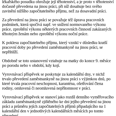
lékařského posudku ohrožuje její těhotenství, a je proto v těhotenství
dočasně převedena na jinou práci, při níž dosahuje bez svého
zavinění nižšího započitatelného příjmu, než za dosavadní práci.
Za převedení na jinou práci se považuje též úprava pracovních
podmínek, která spočívá např. ve snížení normovaného výkonu
práce, zproštění výkonu některých pracovních činností zakázaných
těhotným ženám nebo zproštění výkonu noční práce.
K poklesu započitatelného příjmu, který vznikl v důsledku kratší
pracovní doby po převedení zaměstnankyně na jinou práci, se
nepřihlíží.
Obdobně se toto ustanovení vztahuje na matky do konce 9. měsíce
po porodu nebo v období, kdy kojí.
Vyrovnávací příspěvek se poskytuje za kalendářní dny, v nichž
trvalo převedení zaměstnankyně na jinou práci s výjimkou dnů, po
které trvala pracovní neschopnost, karanténa, ošetřování člena
rodiny, omluvená či neomluvená nepřítomnost v práci.
Vyrovnávací příspěvek se stanoví jako rozdíl denního vyměřovacího
základu zaměstnankyně zjištěného ke dni jejího převedení na jinou
práci a průměru jejích započitatelných příjmů připadajícího na 1
kalendářní den v jednotlivých kalendářních měsících po tomto
převedení.