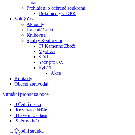
situací
Prohlášení o ochraně soukromí
Dokumenty GDPR
Volný čas
Aktuality
Kalendář akcí
Knihovna
Spolky & sdružení
TJ Kamenné Zboží
Myslivci
SDH
Sbor pro OZ
Rybáři
Akce
Kontakty
Obecní zpravodaj
Virtuální prohlídka obce
Úřední deska
Rezervace hřiště
Hlášení rozhlasu
Sběrný dvůr
Úvodní stránka