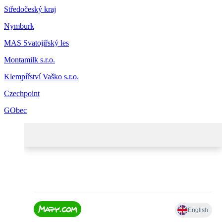
Středočeský kraj
Nymburk
MAS Svatojiřský les
Montamilk s.r.o.
Klempířství Vaško s.r.o.
Czechpoint
GObec