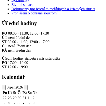
Dokumenty
Životní situace
Dokumenty pro řešení mimořádných a krizových situací
Prohlášení o ochraně soukromí
Úřední hodiny
PO
08:00 - 11:30, 12:00- 17:30
ÚT
není úřední den
ST
08:00 - 11:30, 12:00 - 17:00
ČT
není úřední den
PÁ
není úřední den
Úřední hodiny starosta a místostarostka
PO
17:00 - 19:00
ST
17:00 - 19:00
Kalendář
Srpen
2026
Po
Út
St
Čt
Pá
So
Ne
27
28
29
30
31
1
2
3
4
5
6
7
8
9