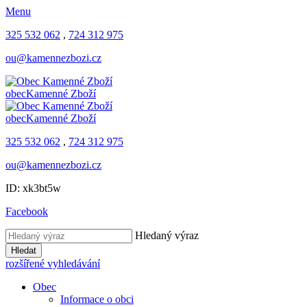
Menu
325 532 062
,
724 312 975
ou@kamennezbozi.cz
obec
Kamenné Zboží
obec
Kamenné Zboží
325 532 062
,
724 312 975
ou@kamennezbozi.cz
ID: xk3bt5w
Facebook
Hledaný výraz
Hledat
rozšířené vyhledávání
Obec
Informace o obci