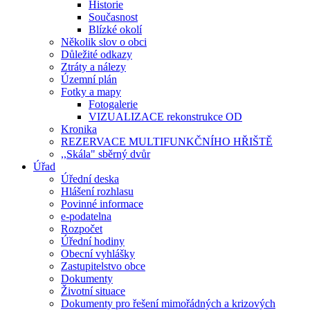
Historie
Současnost
Blízké okolí
Několik slov o obci
Důležité odkazy
Ztráty a nálezy
Územní plán
Fotky a mapy
Fotogalerie
VIZUALIZACE rekonstrukce OD
Kronika
REZERVACE MULTIFUNKČNÍHO HŘIŠTĚ
,,Skála" sběrný dvůr
Úřad
Úřední deska
Hlášení rozhlasu
Povinné informace
e-podatelna
Rozpočet
Úřední hodiny
Obecní vyhlášky
Zastupitelstvo obce
Dokumenty
Životní situace
Dokumenty pro řešení mimořádných a krizových