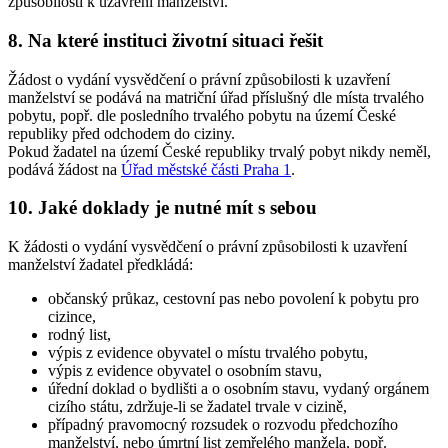
způsobilosti k uzavření manželství.
8. Na které instituci životní situaci řešit
Žádost o vydání vysvědčení o právní způsobilosti k uzavření
manželství se podává na matriční úřad příslušný dle místa trvalého
pobytu, popř. dle posledního trvalého pobytu na území České
republiky před odchodem do ciziny.
Pokud žadatel na území České republiky trvalý pobyt nikdy neměl,
podává žádost na
Úřad městské části Praha 1
.
10. Jaké doklady je nutné mít s sebou
K žádosti o vydání vysvědčení o právní způsobilosti k uzavření
manželství žadatel předkládá:
občanský průkaz, cestovní pas nebo povolení k pobytu pro
cizince,
rodný list,
výpis z evidence obyvatel o místu trvalého pobytu,
výpis z evidence obyvatel o osobním stavu,
úřední doklad o bydlišti a o osobním stavu, vydaný orgánem
cizího státu, zdržuje-li se žadatel trvale v cizině,
případný pravomocný rozsudek o rozvodu předchozího
manželství, nebo úmrtní list zemřelého manžela, popř.