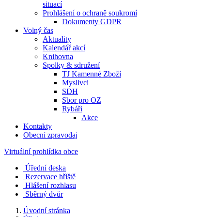
situací
Prohlášení o ochraně soukromí
Dokumenty GDPR
Volný čas
Aktuality
Kalendář akcí
Knihovna
Spolky & sdružení
TJ Kamenné Zboží
Myslivci
SDH
Sbor pro OZ
Rybáři
Akce
Kontakty
Obecní zpravodaj
Virtuální prohlídka obce
Úřední deska
Rezervace hřiště
Hlášení rozhlasu
Sběrný dvůr
Úvodní stránka