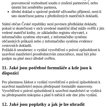
pravomocné rozhodnutí soudu o zrušení partnerství, nebo
úmrtní list zemřelého partnera,
úřední doklad o správné podobě užívaného příjmení, není-li
tato skutečnost patrna z předložených matričních dokladů.
Státní občan České republiky není povinen předkládat doklady,
pokud si skutečnosti v nich uvedené matriční úřad může ověřit z jím
vedené matriční knihy, ze základního registru obyvatel, z
informačního systému obyvatel, z informačního systému
občanských průkazů nebo z informačního systému evidence
cestovních dokladů.
Požádá-li snoubenec o vydání vysvědčení o právní způsobilosti k
uzavření manželství prostřednictvím zmocněnce, musí být jeho
podpis na plné moci úředně ověřen.
11. Jaké jsou potřebné formuláře a kde jsou k
dispozici
Pro písemnou žádost o vydání vysvědčení o právní způsobilosti k
uzavření manželství nejsou předepsané formuláře stanoveny.
Vysvědčení o právní způsobilosti k uzavření manželství se vydává
na předepsaném tiskopisu a platí 6 měsíců ode dne jeho vydání.
12. Jaké jsou poplatky a jak je lze uhradit