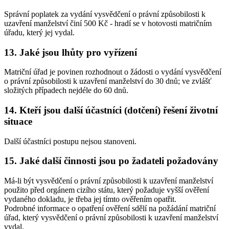
Správní poplatek za vydání vysvědčení o právní způsobilosti k
uzavření manželství činí 500 Kč - hradí se v hotovosti matričním
úřadu, který jej vydal.
13. Jaké jsou lhůty pro vyřízení
Matriční úřad je povinen rozhodnout o žádosti o vydání vysvědčení
o právní způsobilosti k uzavření manželství do 30 dnů; ve zvlášť
složitých případech nejdéle do 60 dnů.
14. Kteří jsou další účastníci (dotčení) řešení životní
situace
Další účastníci postupu nejsou stanoveni.
15. Jaké další činnosti jsou po žadateli požadovány
Má-li být vysvědčení o právní způsobilosti k uzavření manželství
použito před orgánem cizího státu, který požaduje vyšší ověření
vydaného dokladu, je třeba jej tímto ověřením opatřit.
Podrobné informace o opatření ověření sdělí na požádání matriční
úřad, který vysvědčení o právní způsobilosti k uzavření manželství
vydal.