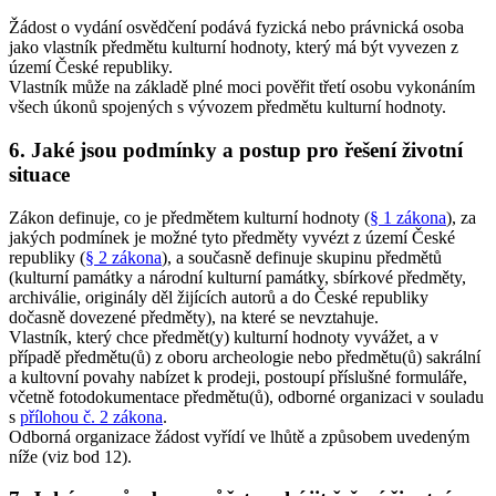
Žádost o vydání osvědčení podává fyzická nebo právnická osoba
jako vlastník předmětu kulturní hodnoty, který má být vyvezen z
území České republiky.
Vlastník může na základě plné moci pověřit třetí osobu vykonáním
všech úkonů spojených s vývozem předmětu kulturní hodnoty.
6. Jaké jsou podmínky a postup pro řešení životní
situace
Zákon definuje, co je předmětem kulturní hodnoty (
§ 1 zákona
), za
jakých podmínek je možné tyto předměty vyvézt z území České
republiky (
§ 2 zákona
), a současně definuje skupinu předmětů
(kulturní památky a národní kulturní památky, sbírkové předměty,
archiválie, originály děl žijících autorů a do České republiky
dočasně dovezené předměty), na které se nevztahuje.
Vlastník, který chce předmět(y) kulturní hodnoty vyvážet, a v
případě předmětu(ů) z oboru archeologie nebo předmětu(ů) sakrální
a kultovní povahy nabízet k prodeji, postoupí příslušné formuláře,
včetně fotodokumentace předmětu(ů), odborné organizaci v souladu
s
přílohou č. 2 zákona
.
Odborná organizace žádost vyřídí ve lhůtě a způsobem uvedeným
níže (viz bod 12).