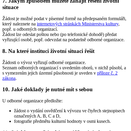
7. Jakým způsobem můžete zahájit řešení životní
situace
Žádost je možné podat v písemné formě na předepsaném formuláři,
který naleznete na
internetových stránkách Ministerstva kultury
,
popř. u odborných organizací.
Žádost lze odeslat poštou nebo (po telefonické dohodě) předat
vyřizující osobě, popř. odevzdat na podatelně odborné organizace.
8. Na které instituci životní situaci řešit
Žádosti o vývoz vyřizují odborné organizace.
Seznam odborných organizací s uvedením oborů, v nichž působí, a
s vymezením jejich územní působnosti je uveden v
příloze č. 2
zákona
.
10. Jaké doklady je nutné mít s sebou
U odborné organizace předložte:
žádost o vydání osvědčení k vývozu ve čtyřech stejnopisech
označených A, B, C a D,
fotografie předmětu kulturní hodnoty v osmi kusech.