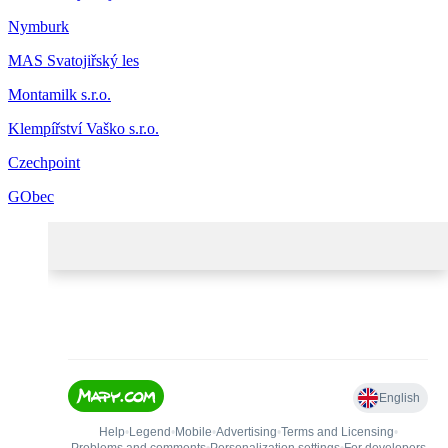
Nymburk
MAS Svatojiřský les
Montamilk s.r.o.
Klempířství Vaško s.r.o.
Czechpoint
GObec