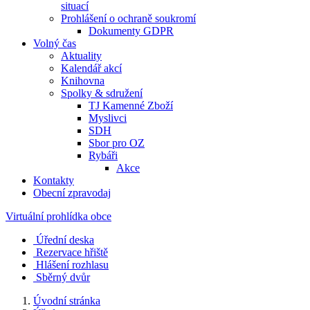
situací
Prohlášení o ochraně soukromí
Dokumenty GDPR
Volný čas
Aktuality
Kalendář akcí
Knihovna
Spolky & sdružení
TJ Kamenné Zboží
Myslivci
SDH
Sbor pro OZ
Rybáři
Akce
Kontakty
Obecní zpravodaj
Virtuální prohlídka obce
Úřední deska
Rezervace hřiště
Hlášení rozhlasu
Sběrný dvůr
Úvodní stránka