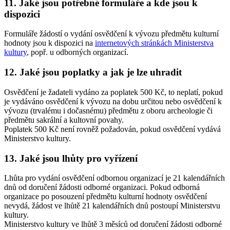
11. Jaké jsou potřebné formuláře a kde jsou k
dispozici
Formuláře žádostí o vydání osvědčení k vývozu předmětu kulturní
hodnoty jsou k dispozici na
internetových stránkách Ministerstva
kultury
, popř. u odborných organizací.
12. Jaké jsou poplatky a jak je lze uhradit
Osvědčení je žadateli vydáno za poplatek 500 Kč, to neplatí, pokud
je vydáváno osvědčení k vývozu na dobu určitou nebo osvědčení k
vývozu (trvalému i dočasnému) předmětu z oboru archeologie či
předmětu sakrální a kultovní povahy.
Poplatek 500 Kč není rovněž požadován, pokud osvědčení vydává
Ministerstvo kultury.
13. Jaké jsou lhůty pro vyřízení
Lhůta pro vydání osvědčení odbornou organizací je 21 kalendářních
dnů od doručení žádosti odborné organizaci. Pokud odborná
organizace po posouzení předmětu kulturní hodnoty osvědčení
nevydá, žádost ve lhůtě 21 kalendářních dnů postoupí Ministerstvu
kultury.
Ministerstvo kultury ve lhůtě 3 měsíců od doručení žádosti odborné