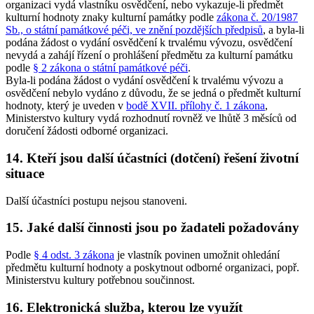
organizaci vydá vlastníku osvědčení, nebo vykazuje-li předmět
kulturní hodnoty znaky kulturní památky podle
zákona č. 20/1987
Sb., o státní památkové péči, ve znění pozdějších předpisů
, a byla-li
podána žádost o vydání osvědčení k trvalému vývozu, osvědčení
nevydá a zahájí řízení o prohlášení předmětu za kulturní památku
podle
§ 2 zákona o státní památkové péči
.
Byla-li podána žádost o vydání osvědčení k trvalému vývozu a
osvědčení nebylo vydáno z důvodu, že se jedná o předmět kulturní
hodnoty, který je uveden v
bodě XVII. přílohy č. 1 zákona
,
Ministerstvo kultury vydá rozhodnutí rovněž ve lhůtě 3 měsíců od
doručení žádosti odborné organizaci.
14. Kteří jsou další účastníci (dotčení) řešení životní
situace
Další účastníci postupu nejsou stanoveni.
15. Jaké další činnosti jsou po žadateli požadovány
Podle
§ 4 odst. 3 zákona
je vlastník povinen umožnit ohledání
předmětu kulturní hodnoty a poskytnout odborné organizaci, popř.
Ministerstvu kultury potřebnou součinnost.
16. Elektronická služba, kterou lze využít