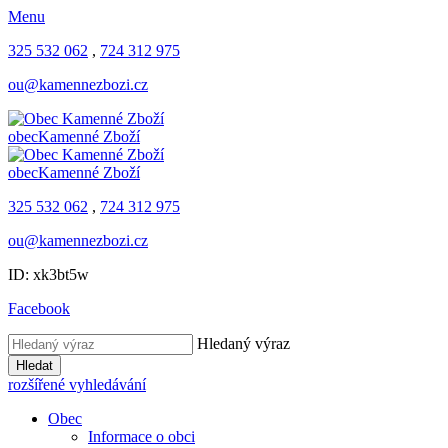
Menu
325 532 062
,
724 312 975
ou@kamennezbozi.cz
obec
Kamenné Zboží
obec
Kamenné Zboží
325 532 062
,
724 312 975
ou@kamennezbozi.cz
ID: xk3bt5w
Facebook
Hledaný výraz
Hledat
rozšířené vyhledávání
Obec
Informace o obci