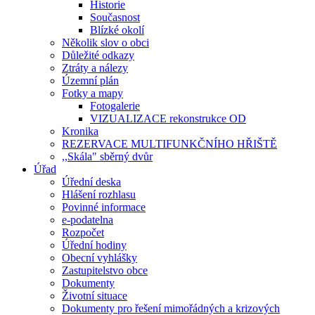
Historie
Současnost
Blízké okolí
Několik slov o obci
Důležité odkazy
Ztráty a nálezy
Územní plán
Fotky a mapy
Fotogalerie
VIZUALIZACE rekonstrukce OD
Kronika
REZERVACE MULTIFUNKČNÍHO HŘIŠTĚ
,,Skála" sběrný dvůr
Úřad
Úřední deska
Hlášení rozhlasu
Povinné informace
e-podatelna
Rozpočet
Úřední hodiny
Obecní vyhlášky
Zastupitelstvo obce
Dokumenty
Životní situace
Dokumenty pro řešení mimořádných a krizových