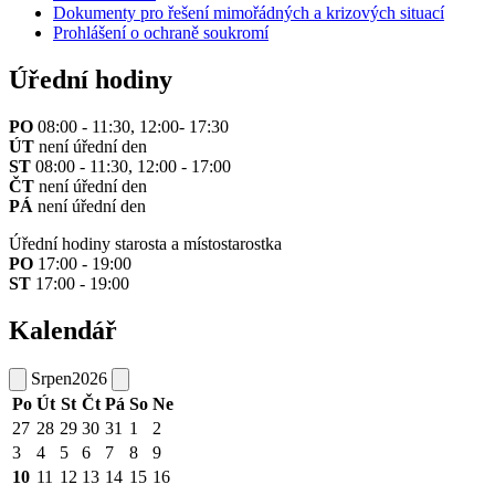
Dokumenty pro řešení mimořádných a krizových situací
Prohlášení o ochraně soukromí
Úřední hodiny
PO
08:00 - 11:30, 12:00- 17:30
ÚT
není úřední den
ST
08:00 - 11:30, 12:00 - 17:00
ČT
není úřední den
PÁ
není úřední den
Úřední hodiny starosta a místostarostka
PO
17:00 - 19:00
ST
17:00 - 19:00
Kalendář
Srpen
2026
Po
Út
St
Čt
Pá
So
Ne
27
28
29
30
31
1
2
3
4
5
6
7
8
9
10
11
12
13
14
15
16