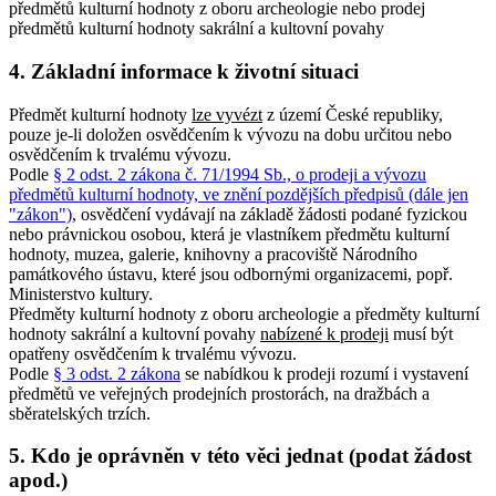
předmětů kulturní hodnoty z oboru archeologie nebo prodej
předmětů kulturní hodnoty sakrální a kultovní povahy
4. Základní informace k životní situaci
Předmět kulturní hodnoty
lze vyvézt
z území České republiky,
pouze je-li doložen osvědčením k vývozu na dobu určitou nebo
osvědčením k trvalému vývozu.
Podle
§ 2 odst. 2 zákona č. 71/1994 Sb., o prodeji a vývozu
předmětů kulturní hodnoty, ve znění pozdějších předpisů (dále jen
"zákon")
, osvědčení vydávají na základě žádosti podané fyzickou
nebo právnickou osobou, která je vlastníkem předmětu kulturní
hodnoty, muzea, galerie, knihovny a pracoviště Národního
památkového ústavu, které jsou odbornými organizacemi, popř.
Ministerstvo kultury.
Předměty kulturní hodnoty z oboru archeologie a předměty kulturní
hodnoty sakrální a kultovní povahy
nabízené k prodeji
musí být
opatřeny osvědčením k trvalému vývozu.
Podle
§ 3 odst. 2 zákona
se nabídkou k prodeji rozumí i vystavení
předmětů ve veřejných prodejních prostorách, na dražbách a
sběratelských trzích.
5. Kdo je oprávněn v této věci jednat (podat žádost
apod.)