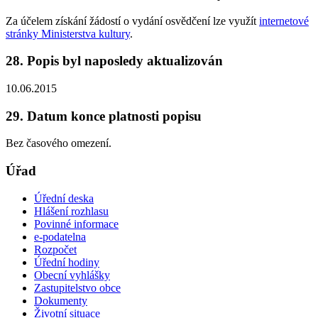
Za účelem získání žádostí o vydání osvědčení lze využít
internetové
stránky Ministerstva kultury
.
28. Popis byl naposledy aktualizován
10.06.2015
29. Datum konce platnosti popisu
Bez časového omezení.
Úřad
Úřední deska
Hlášení rozhlasu
Povinné informace
e-podatelna
Rozpočet
Úřední hodiny
Obecní vyhlášky
Zastupitelstvo obce
Dokumenty
Životní situace