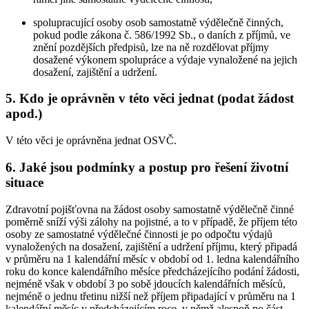
spolupracující osoby osob samostatně výdělečně činných,
pokud podle zákona č. 586/1992 Sb., o daních z příjmů, ve
znění pozdějších předpisů, lze na ně rozdělovat příjmy
dosažené výkonem spolupráce a výdaje vynaložené na jejich
dosažení, zajištění a udržení.
5. Kdo je oprávněn v této věci jednat (podat žádost
apod.)
V této věci je oprávněna jednat OSVČ.
6. Jaké jsou podmínky a postup pro řešení životní
situace
Zdravotní pojišťovna na žádost osoby samostatně výdělečně činné
poměrně sníží výši zálohy na pojistné, a to v případě, že příjem této
osoby ze samostatné výdělečné činnosti je po odpočtu výdajů
vynaložených na dosažení, zajištění a udržení příjmu, který připadá
v průměru na 1 kalendářní měsíc v období od 1. ledna kalendářního
roku do konce kalendářního měsíce předcházejícího podání žádosti,
nejméně však v období 3 po sobě jdoucích kalendářních měsíců,
nejméně o jednu třetinu nižší než příjem připadající v průměru na 1
kalendářní měsíc v předcházejícím roce, v němž alespoň po část