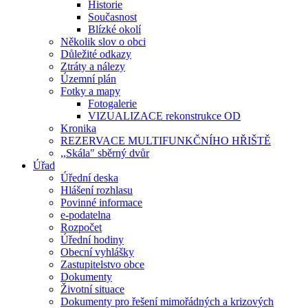
Historie
Současnost
Blízké okolí
Několik slov o obci
Důležité odkazy
Ztráty a nálezy
Územní plán
Fotky a mapy
Fotogalerie
VIZUALIZACE rekonstrukce OD
Kronika
REZERVACE MULTIFUNKČNÍHO HŘIŠTĚ
,,Skála" sběrný dvůr
Úřad
Úřední deska
Hlášení rozhlasu
Povinné informace
e-podatelna
Rozpočet
Úřední hodiny
Obecní vyhlášky
Zastupitelstvo obce
Dokumenty
Životní situace
Dokumenty pro řešení mimořádných a krizových