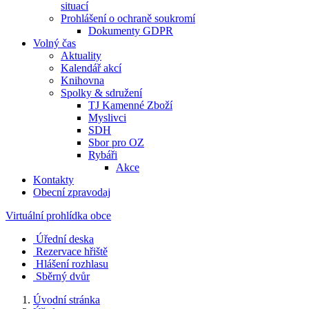
situací
Prohlášení o ochraně soukromí
Dokumenty GDPR
Volný čas
Aktuality
Kalendář akcí
Knihovna
Spolky & sdružení
TJ Kamenné Zboží
Myslivci
SDH
Sbor pro OZ
Rybáři
Akce
Kontakty
Obecní zpravodaj
Virtuální prohlídka obce
Úřední deska
Rezervace hřiště
Hlášení rozhlasu
Sběrný dvůr
Úvodní stránka