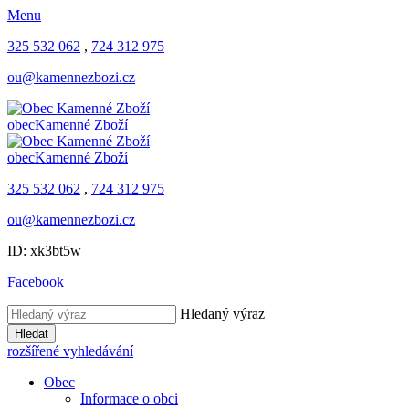
Menu
325 532 062
,
724 312 975
ou@kamennezbozi.cz
obec
Kamenné Zboží
obec
Kamenné Zboží
325 532 062
,
724 312 975
ou@kamennezbozi.cz
ID: xk3bt5w
Facebook
Hledaný výraz
Hledat
rozšířené vyhledávání
Obec
Informace o obci