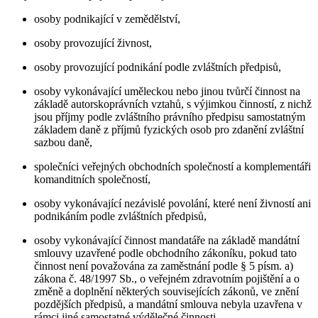
osoby podnikající v zemědělství,
osoby provozující živnost,
osoby provozující podnikání podle zvláštních předpisů,
osoby vykonávající uměleckou nebo jinou tvůrčí činnost na
základě autorskoprávních vztahů, s výjimkou činností, z nichž
jsou příjmy podle zvláštního právního předpisu samostatným
základem daně z příjmů fyzických osob pro zdanění zvláštní
sazbou daně,
společníci veřejných obchodních společností a komplementáři
komanditních společností,
osoby vykonávající nezávislé povolání, které není živností ani
podnikáním podle zvláštních předpisů,
osoby vykonávající činnost mandatáře na základě mandátní
smlouvy uzavřené podle obchodního zákoníku, pokud tato
činnost není považována za zaměstnání podle § 5 písm. a)
zákona č. 48/1997 Sb., o veřejném zdravotním pojištění a o
změně a doplnění některých souvisejících zákonů, ve znění
pozdějších předpisů, a mandátní smlouva nebyla uzavřena v
rámci jiné samostatné výdělečné činnosti,