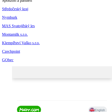
Sponzoři a partneři
Středočeský kraj
Nymburk
MAS Svatojiřský les
Montamilk s.r.o.
Klempířství Vaško s.r.o.
Czechpoint
GObec