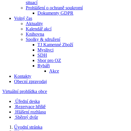
situací
Prohlášení o ochraně soukromí
Dokumenty GDPR
Volný čas
Aktuality
Kalendář akcí
Knihovna
Spolky & sdružení
TJ Kamenné Zboží
Myslivci
SDH
Sbor pro OZ
Rybáři
Akce
Kontakty
Obecní zpravodaj
Virtuální prohlídka obce
Úřední deska
Rezervace hřiště
Hlášení rozhlasu
Sběrný dvůr
Úvodní stránka