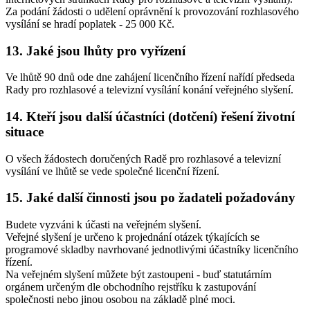
Za podání žádosti o udělení oprávnění k provozování rozhlasového
vysílání se hradí poplatek - 25 000 Kč.
13. Jaké jsou lhůty pro vyřízení
Ve lhůtě 90 dnů ode dne zahájení licenčního řízení nařídí předseda
Rady pro rozhlasové a televizní vysílání konání veřejného slyšení.
14. Kteří jsou další účastníci (dotčení) řešení životní
situace
O všech žádostech doručených Radě pro rozhlasové a televizní
vysílání ve lhůtě se vede společné licenční řízení.
15. Jaké další činnosti jsou po žadateli požadovány
Budete vyzváni k účasti na veřejném slyšení.
Veřejné slyšení je určeno k projednání otázek týkajících se
programové skladby navrhované jednotlivými účastníky licenčního
řízení.
Na veřejném slyšení můžete být zastoupeni - buď statutárním
orgánem určeným dle obchodního rejstříku k zastupování
společnosti nebo jinou osobou na základě plné moci.