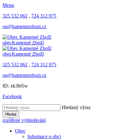
Menu
325 532 062
,
724 312 975
ou@kamennezbozi.cz
obec
Kamenné Zboží
obec
Kamenné Zboží
325 532 062
,
724 312 975
ou@kamennezbozi.cz
ID: xk3bt5w
Facebook
Hledaný výraz
Hledat
rozšířené vyhledávání
Obec
Informace o obci