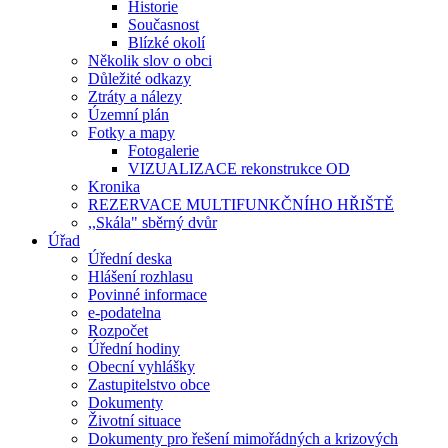
Historie
Současnost
Blízké okolí
Několik slov o obci
Důležité odkazy
Ztráty a nálezy
Územní plán
Fotky a mapy
Fotogalerie
VIZUALIZACE rekonstrukce OD
Kronika
REZERVACE MULTIFUNKČNÍHO HŘIŠTĚ
,,Skála" sběrný dvůr
Úřad
Úřední deska
Hlášení rozhlasu
Povinné informace
e-podatelna
Rozpočet
Úřední hodiny
Obecní vyhlášky
Zastupitelstvo obce
Dokumenty
Životní situace
Dokumenty pro řešení mimořádných a krizových