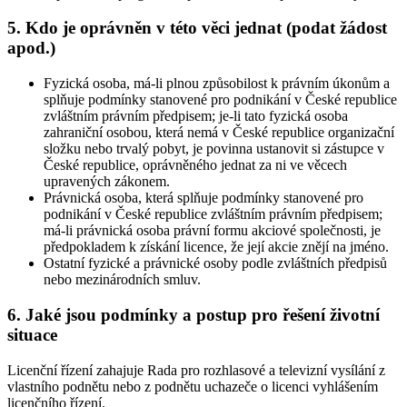
5. Kdo je oprávněn v této věci jednat (podat žádost
apod.)
Fyzická osoba, má-li plnou způsobilost k právním úkonům a
splňuje podmínky stanovené pro podnikání v České republice
zvláštním právním předpisem; je-li tato fyzická osoba
zahraniční osobou, která nemá v České republice organizační
složku nebo trvalý pobyt, je povinna ustanovit si zástupce v
České republice, oprávněného jednat za ni ve věcech
upravených zákonem.
Právnická osoba, která splňuje podmínky stanovené pro
podnikání v České republice zvláštním právním předpisem;
má-li právnická osoba právní formu akciové společnosti, je
předpokladem k získání licence, že její akcie znějí na jméno.
Ostatní fyzické a právnické osoby podle zvláštních předpisů
nebo mezinárodních smluv.
6. Jaké jsou podmínky a postup pro řešení životní
situace
Licenční řízení zahajuje Rada pro rozhlasové a televizní vysílání z
vlastního podnětu nebo z podnětu uchazeče o licenci vyhlášením
licenčního řízení.