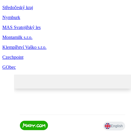
Středočeský kraj
Nymburk
MAS Svatojiřský les
Montamilk s.r.o.
Klempířství Vaško s.r.o.
Czechpoint
GObec