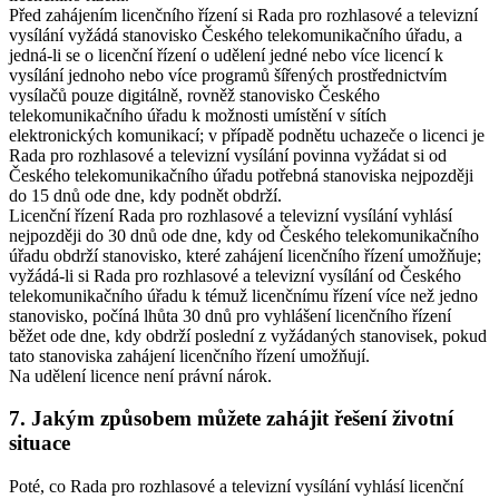
Před zahájením licenčního řízení si Rada pro rozhlasové a televizní
vysílání vyžádá stanovisko Českého telekomunikačního úřadu, a
jedná-li se o licenční řízení o udělení jedné nebo více licencí k
vysílání jednoho nebo více programů šířených prostřednictvím
vysílačů pouze digitálně, rovněž stanovisko Českého
telekomunikačního úřadu k možnosti umístění v sítích
elektronických komunikací; v případě podnětu uchazeče o licenci je
Rada pro rozhlasové a televizní vysílání povinna vyžádat si od
Českého telekomunikačního úřadu potřebná stanoviska nejpozději
do 15 dnů ode dne, kdy podnět obdrží.
Licenční řízení Rada pro rozhlasové a televizní vysílání vyhlásí
nejpozději do 30 dnů ode dne, kdy od Českého telekomunikačního
úřadu obdrží stanovisko, které zahájení licenčního řízení umožňuje;
vyžádá-li si Rada pro rozhlasové a televizní vysílání od Českého
telekomunikačního úřadu k témuž licenčnímu řízení více než jedno
stanovisko, počíná lhůta 30 dnů pro vyhlášení licenčního řízení
běžet ode dne, kdy obdrží poslední z vyžádaných stanovisek, pokud
tato stanoviska zahájení licenčního řízení umožňují.
Na udělení licence není právní nárok.
7. Jakým způsobem můžete zahájit řešení životní
situace
Poté, co Rada pro rozhlasové a televizní vysílání vyhlásí licenční