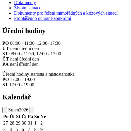
Dokumenty
Životní situace
Dokumenty pro řešení mimořádných a krizových situací
Prohlášení o ochraně soukromí
Úřední hodiny
PO
08:00 - 11:30, 12:00- 17:30
ÚT
není úřední den
ST
08:00 - 11:30, 12:00 - 17:00
ČT
není úřední den
PÁ
není úřední den
Úřední hodiny starosta a místostarostka
PO
17:00 - 19:00
ST
17:00 - 19:00
Kalendář
Srpen
2026
Po
Út
St
Čt
Pá
So
Ne
27
28
29
30
31
1
2
3
4
5
6
7
8
9