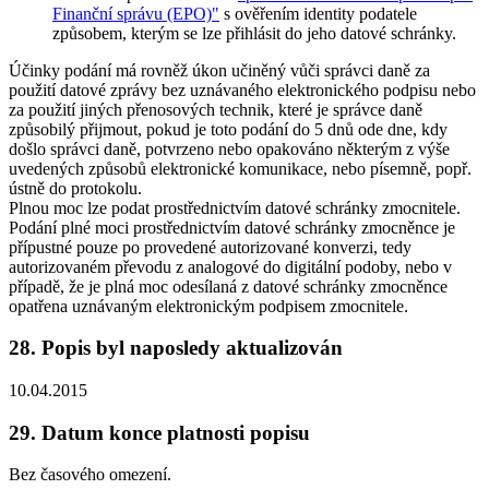
Finanční správu (EPO)"
s ověřením identity podatele
způsobem, kterým se lze přihlásit do jeho datové schránky.
Účinky podání má rovněž úkon učiněný vůči správci daně za
použití datové zprávy bez uznávaného elektronického podpisu nebo
za použití jiných přenosových technik, které je správce daně
způsobilý přijmout, pokud je toto podání do 5 dnů ode dne, kdy
došlo správci daně, potvrzeno nebo opakováno některým z výše
uvedených způsobů elektronické komunikace, nebo písemně, popř.
ústně do protokolu.
Plnou moc lze podat prostřednictvím datové schránky zmocnitele.
Podání plné moci prostřednictvím datové schránky zmocněnce je
přípustné pouze po provedené autorizované konverzi, tedy
autorizovaném převodu z analogové do digitální podoby, nebo v
případě, že je plná moc odesílaná z datové schránky zmocněnce
opatřena uznávaným elektronickým podpisem zmocnitele.
28. Popis byl naposledy aktualizován
10.04.2015
29. Datum konce platnosti popisu
Bez časového omezení.