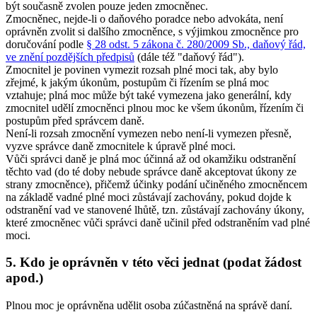
být současně zvolen pouze jeden zmocněnec.
Zmocněnec, nejde-li o daňového poradce nebo advokáta, není
oprávněn zvolit si dalšího zmocněnce, s výjimkou zmocněnce pro
doručování podle
§ 28 odst. 5 zákona č. 280/2009 Sb., daňový řád,
ve znění pozdějších předpisů
(dále též "daňový řád")
.
Zmocnitel je povinen vymezit rozsah plné moci tak, aby bylo
zřejmé, k jakým úkonům, postupům či řízením se plná moc
vztahuje; plná moc může být také vymezena jako generální, kdy
zmocnitel udělí zmocněnci plnou moc ke všem úkonům, řízením či
postupům před správcem daně.
Není-li rozsah zmocnění vymezen nebo není-li vymezen přesně,
vyzve správce daně zmocnitele k úpravě plné moci.
Vůči správci daně je plná moc účinná až od okamžiku odstranění
těchto vad (do té doby nebude správce daně akceptovat úkony ze
strany zmocněnce), přičemž účinky podání učiněného zmocněncem
na základě vadné plné moci zůstávají zachovány, pokud dojde k
odstranění vad ve stanovené lhůtě, tzn. zůstávají zachovány úkony,
které zmocněnec vůči správci daně učinil před odstraněním vad plné
moci.
5. Kdo je oprávněn v této věci jednat (podat žádost
apod.)
Plnou moc je oprávněna udělit osoba zúčastněná na správě daní.