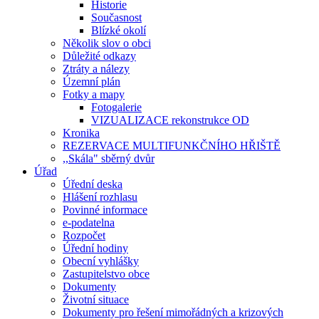
Historie
Současnost
Blízké okolí
Několik slov o obci
Důležité odkazy
Ztráty a nálezy
Územní plán
Fotky a mapy
Fotogalerie
VIZUALIZACE rekonstrukce OD
Kronika
REZERVACE MULTIFUNKČNÍHO HŘIŠTĚ
,,Skála" sběrný dvůr
Úřad
Úřední deska
Hlášení rozhlasu
Povinné informace
e-podatelna
Rozpočet
Úřední hodiny
Obecní vyhlášky
Zastupitelstvo obce
Dokumenty
Životní situace
Dokumenty pro řešení mimořádných a krizových