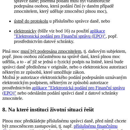
správce daně; písemná podání musí být vlastnoručně
podepsána osobou, která podání činí (v daném případě
zmocnitelem, který uděluje zmocněnci plnou moc),
ústně do protokolu
u příslušného správce daně, nebo
elektronicky
(blíže viz bod 16) za použití
aplikace
"Elektronická podání pro Finanční správu (EPO)"
, popř.
prostřednictvím datové schránky.
Plná moc
musí být podepsána zmocnitelem
, tj. daňovým subjektem,
popř. jinou osobou zúčastněnou na správě daní, která plnou moc
udělila, a to - ať již se jedná o fyzický podpis na listině, která bude
správci daně předložena v originále, nebo o elektronickou autorizaci
některým ze způsobů, které umožňuje zákon.
Možná je autorizace elektronického podání podepsáním uznávaným
elektronickým podpisem, některým ze způsobů autorizace
prostřednictvím
aplikace "Elektronická podání pro Finanční správu
(EPO)"
nebo odesláním podání správci daně z datové schránky
zmocnitele.
8. Na které instituci životní situaci řešit
Plnou moc předkládejte příslušnému správci daně, před nímž chcete
být zmocněncem zastupováni, tj. např.
příslušnému finančnímu