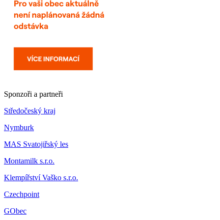
Sponzoři a partneři
Středočeský kraj
Nymburk
MAS Svatojiřský les
Montamilk s.r.o.
Klempířství Vaško s.r.o.
Czechpoint
GObec