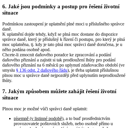
6. Jaké jsou podmínky a postup pro řešení životní
situace
Podmínkou zastoupení je uplatnění plné moci u příslušného správce
daně.
K uplatnění dojde tehdy, když se plná moc dostane do dispozice
správce daně, který je příslušný k řízení či postupu, pro který je plná
moc uplatněna, tj. kdy je tato plná moc správci daně doručena, je u
něho podána osobně apod.
Chcete-li zmocnit daňového poradce ke zpracování a podání
daňového přiznání a zajistit si tak prodloužení lhůty pro podání
daňového přiznání na 6 měsíců po uplynutí zdaňovacího období (ve
smyslu
§ 136 odst. 2 daňového řádu
), je třeba uplatnit příslušnou
plnou moc u správce daně nejpozději před uplynutím neprodloužené
lhůty.
7. Jakým způsobem můžete zahájit řešení životní
situace
Plnou moc je možné vůči správci daně uplatnit:
písemně (v listinné podobě)
, a to buď prostřednictvím
provozovatele poštovních služeb, nebo osobně přímo u