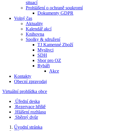
situací
Prohlášení o ochraně soukromí
Dokumenty GDPR
Volný čas
Aktuality
Kalendář akcí
Knihovna
Spolky & sdružení
TJ Kamenné Zboží
Myslivci
SDH
Sbor pro OZ
Rybáři
Akce
Kontakty
Obecní zpravodaj
Virtuální prohlídka obce
Úřední deska
Rezervace hřiště
Hlášení rozhlasu
Sběrný dvůr
Úvodní stránka