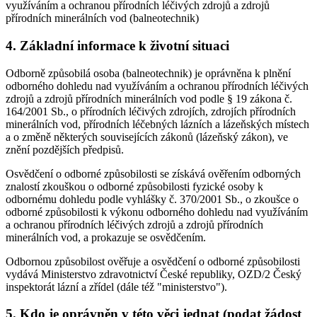
využíváním a ochranou přírodních léčivých zdrojů a zdrojů
přírodních minerálních vod (balneotechnik)
4. Základní informace k životní situaci
Odborně způsobilá osoba (balneotechnik) je oprávněna k plnění
odborného dohledu nad využíváním a ochranou přírodních léčivých
zdrojů a zdrojů přírodních minerálních vod podle § 19 zákona č.
164/2001 Sb., o přírodních léčivých zdrojích, zdrojích přírodních
minerálních vod, přírodních léčebných lázních a lázeňských místech
a o změně některých souvisejících zákonů (lázeňský zákon), ve
znění pozdějších předpisů.
Osvědčení o odborné způsobilosti se získává ověřením odborných
znalostí zkouškou o odborné způsobilosti fyzické osoby k
odbornému dohledu podle vyhlášky č. 370/2001 Sb., o zkoušce o
odborné způsobilosti k výkonu odborného dohledu nad využíváním
a ochranou přírodních léčivých zdrojů a zdrojů přírodních
minerálních vod, a prokazuje se osvědčením.
Odbornou způsobilost ověřuje a osvědčení o odborné způsobilosti
vydává Ministerstvo zdravotnictví České republiky, OZD/2 Český
inspektorát lázní a zřídel (dále též "ministerstvo").
5. Kdo je oprávněn v této věci jednat (podat žádost