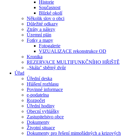
Historie
Současnost
Blízké okolí
Několik slov o obci
Důležité odkazy
Ztráty a nálezy
Územní plán
Fotky a mapy
Fotogalerie
VIZUALIZACE rekonstrukce OD
Kronika
REZERVACE MULTIFUNKČNÍHO HŘIŠTĚ
,,Skála" sběrný dvůr
Úřad
Úřední deska
Hlášení rozhlasu
Povinné informace
e-podatelna
Rozpočet
Úřední hodiny
Obecní vyhlášky
Zastupitelstvo obce
Dokumenty
Životní situace
Dokumenty pro řešení mimořádných a krizových