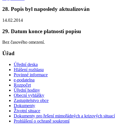
28. Popis byl naposledy aktualizován
14.02.2014
29. Datum konce platnosti popisu
Bez časového omezení.
Úřad
Úřední deska
Hlášení rozhlasu
Povinné informace
e-podatelna
Rozpočet
Úřední hodiny
Obecní vyhlášky
Zastupitelstvo obce
Dokumenty
Životní situace
Dokumenty pro řešení mimořádných a krizových situací
Prohlášení o ochraně soukromí