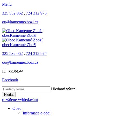
Menu
325 532 062
,
724 312 975
ou@kamennezbozi.cz
obec
Kamenné Zboží
obec
Kamenné Zboží
325 532 062
,
724 312 975
ou@kamennezbozi.cz
ID: xk3bt5w
Facebook
Hledaný výraz
Hledat
rozšířené vyhledávání
Obec
Informace o obci