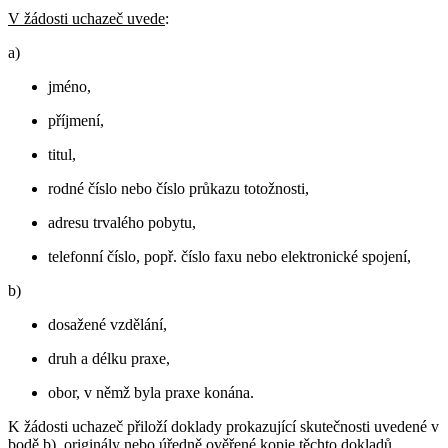
V žádosti uchazeč uvede
:
a)
jméno,
příjmení,
titul,
rodné číslo nebo číslo průkazu totožnosti,
adresu trvalého pobytu,
telefonní číslo, popř. číslo faxu nebo elektronické spojení,
b)
dosažené vzdělání,
druh a délku praxe,
obor, v němž byla praxe konána.
K žádosti uchazeč přiloží doklady prokazující skutečnosti uvedené v
bodě b), originály nebo úředně ověřené kopie těchto dokladů.