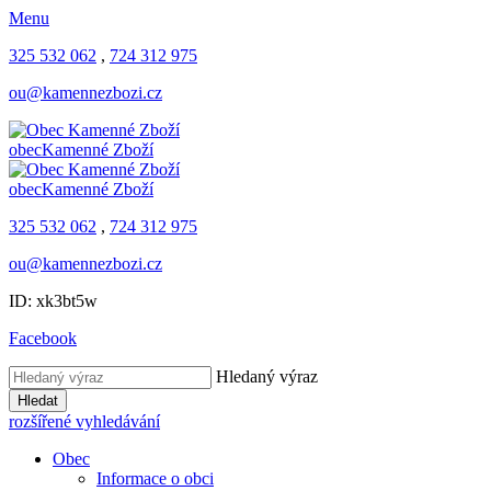
Menu
325 532 062
,
724 312 975
ou@kamennezbozi.cz
obec
Kamenné Zboží
obec
Kamenné Zboží
325 532 062
,
724 312 975
ou@kamennezbozi.cz
ID: xk3bt5w
Facebook
Hledaný výraz
Hledat
rozšířené vyhledávání
Obec
Informace o obci