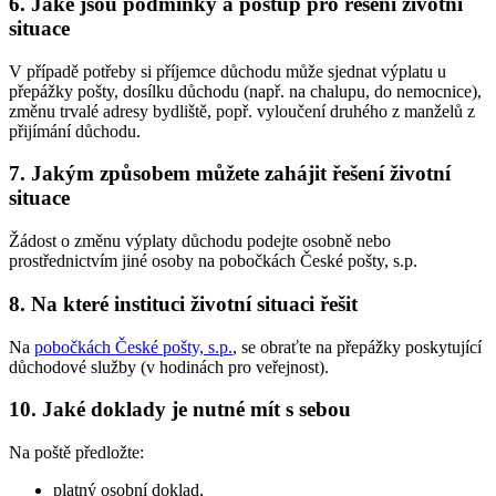
6. Jaké jsou podmínky a postup pro řešení životní
situace
V případě potřeby si příjemce důchodu může sjednat výplatu u
přepážky pošty, dosílku důchodu (např. na chalupu, do nemocnice),
změnu trvalé adresy bydliště, popř. vyloučení druhého z manželů z
přijímání důchodu.
7. Jakým způsobem můžete zahájit řešení životní
situace
Žádost o změnu výplaty důchodu podejte osobně nebo
prostřednictvím jiné osoby na pobočkách České pošty, s.p.
8. Na které instituci životní situaci řešit
Na
pobočkách České pošty, s.p.
, se obraťte na přepážky poskytující
důchodové služby (v hodinách pro veřejnost).
10. Jaké doklady je nutné mít s sebou
Na poště předložte:
platný osobní doklad,