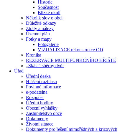
Historie
Současnost
Blízké okolí
Několik slov o obci
Důležité odkazy
Ztráty a nálezy
Územní plán
Fotky a mapy
Fotogalerie
VIZUALIZACE rekonstrukce OD
Kronika
REZERVACE MULTIFUNKČNÍHO HŘIŠTĚ
,,Skála" sběrný dvůr
Úřad
Úřední deska
Hlášení rozhlasu
Povinné informace
e-podatelna
Rozpočet
Úřední hodiny
Obecní vyhlášky
Zastupitelstvo obce
Dokumenty
Životní situace
Dokumenty pro řešení mimořádných a krizových