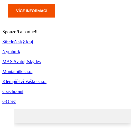
Sponzoři a partneři
Středočeský kraj
Nymburk
MAS Svatojiřský les
Montamilk s.r.o.
Klempířství Vaško s.r.o.
Czechpoint
GObec