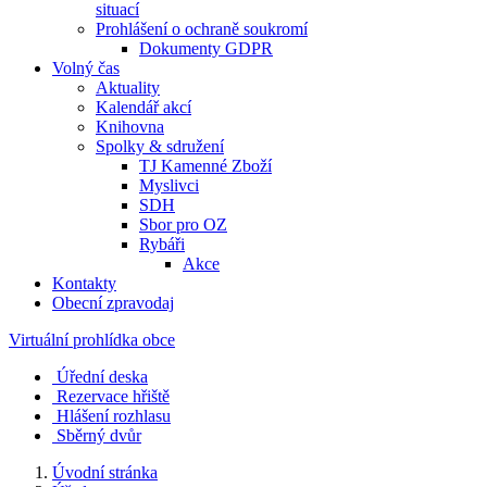
situací
Prohlášení o ochraně soukromí
Dokumenty GDPR
Volný čas
Aktuality
Kalendář akcí
Knihovna
Spolky & sdružení
TJ Kamenné Zboží
Myslivci
SDH
Sbor pro OZ
Rybáři
Akce
Kontakty
Obecní zpravodaj
Virtuální prohlídka obce
Úřední deska
Rezervace hřiště
Hlášení rozhlasu
Sběrný dvůr
Úvodní stránka