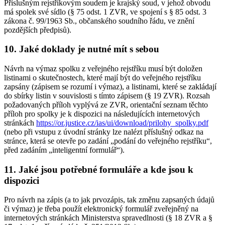
Příslušným rejstříkovým soudem je krajský soud, v jehož obvodu
má spolek své sídlo (§ 75 odst. 1 ZVR, ve spojení s § 85 odst. 3
zákona č. 99/1963 Sb., občanského soudního řádu, ve znění
pozdějších předpisů).
10. Jaké doklady je nutné mít s sebou
Návrh na výmaz spolku z veřejného rejstříku musí být doložen
listinami o skutečnostech, které mají být do veřejného rejstříku
zapsány (zápisem se rozumí i výmaz), a listinami, které se zakládají
do sbírky listin v souvislosti s tímto zápisem (§ 19 ZVR). Rozsah
požadovaných příloh vyplývá ze ZVR, orientační seznam těchto
příloh pro spolky je k dispozici na následujících internetových
stránkách
https://or.justice.cz/ias/ui/download/prilohy_spolky.pdf
(nebo při vstupu z úvodní stránky lze nalézt příslušný odkaz na
stránce, která se otevře po zadání „podání do veřejného rejstříku“,
před zadáním „inteligentní formulář“).
11. Jaké jsou potřebné formuláře a kde jsou k
dispozici
Pro návrh na zápis (a to jak prvozápis, tak změnu zapsaných údajů
či výmaz) je třeba použít elektronický formulář zveřejněný na
internetových stránkách Ministerstva spravedlnosti (§ 18 ZVR a §