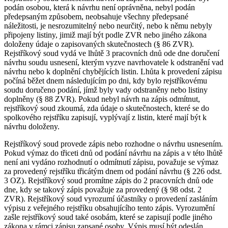
podán osobou, která k návrhu není oprávněna, nebyl podán
předepsaným způsobem, neobsahuje všechny předepsané
náležitosti, je nesrozumitelný nebo neurčitý, nebo k němu nebyly
připojeny listiny, jimiž mají být podle ZVR nebo jiného zákona
doloženy údaje o zapisovaných skutečnostech (§ 86 ZVR).
Rejstříkový soud vydá ve lhůtě 3 pracovních dnů ode dne doručení
návrhu soudu usnesení, kterým vyzve navrhovatele k odstranění vad
návrhu nebo k doplnění chybějících listin. Lhůta k provedení zápisu
počíná běžet dnem následujícím po dni, kdy bylo rejstříkovému
soudu doručeno podání, jímž byly vady odstraněny nebo listiny
doplněny (§ 88 ZVR). Pokud nebyl návrh na zápis odmítnut,
rejstříkový soud zkoumá, zda údaje o skutečnostech, které se do
spolkového rejstříku zapisují, vyplývají z listin, které mají být k
návrhu doloženy.
Rejstříkový soud provede zápis nebo rozhodne o návrhu usnesením.
Pokud výmaz do třiceti dnů od podání návrhu na zápis a v této lhůtě
není ani vydáno rozhodnutí o odmítnutí zápisu, považuje se výmaz
za provedený rejstříku třicátým dnem od podání návrhu (§ 226 odst.
3 OZ). Rejstříkový soud promítne zápis do 2 pracovních dnů ode
dne, kdy se takový zápis považuje za provedený (§ 98 odst. 2
ZVR). Rejstříkový soud vyrozumí účastníky o provedení zasláním
výpisu z veřejného rejstříku obsahujícího tento zápis. Vyrozumění
zašle rejstříkový soud také osobám, které se zapisují podle jiného
zákona v rámci zápisu zapsané osoby. Výpis musí být odeslán