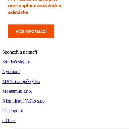
Sponzoři a partneři
Středočeský kraj
Nymburk
MAS Svatojiřský les
Montamilk s.r.o.
Klempířství Vaško s.r.o.
Czechpoint
GObec