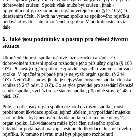
dobrovolné zrušení. Spolek však může být zrušen i jinak -
uplynutím doby, rozhodnutím orgánu veřejné moci (§172 OZ) či
dosažením účelu. Návrh na výmaz spolku ze spolkového rejstříku
podává obvykle statutár zrušeného spolku. V podrobnostech viz
dále.
6. Jaké jsou podmínky a postup pro řešení životní
situace
Ukončení činnosti spolku má dvě fáze - zrušení a zánik. O
dobrovolném zrušení spolku rozhoduje jeho příslušný orgán (§ 168
OZ). Příslušný orgán spolku je zpravidla specifikován ve stanovách
spolku. V opačném případě jím je nejvyšší orgán spolku (§ 244
OZ). Neurčí-li stanovy jinak, je nejvyšším orgánem spolku členská
schůze (§ 247 odst. 3 OZ). Co se týče pravidel pro zasedání členské
schůze spolku, vychází se ze stanov spolku, případně srov. § 248 a
násl. OZ.
Poté, co příslušný orgán spolku rozhodl o zrušení spolku, musí
proběhnout likvidace spolku, jejímž účelem je vypořádání majetku
spolku. Musí být jmenován likvidátor, kterého jmenuje nejvyšší
orgán spolku. Likvidátorem může být i člen rušeného spolku.
Likvidátor podá návrh na zápis vstupu do likvidace do spolkového
rejstříku. K tomuto návrhu musí být připojeno rozhodnutí