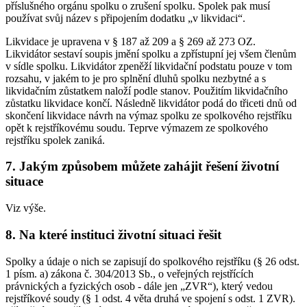
příslušného orgánu spolku o zrušení spolku. Spolek pak musí
používat svůj název s připojením dodatku „v likvidaci“.
Likvidace je upravena v § 187 až 209 a § 269 až 273 OZ.
Likvidátor sestaví soupis jmění spolku a zpřístupní jej všem členům
v sídle spolku. Likvidátor zpeněží likvidační podstatu pouze v tom
rozsahu, v jakém to je pro splnění dluhů spolku nezbytné a s
likvidačním zůstatkem naloží podle stanov. Použitím likvidačního
zůstatku likvidace končí. Následně likvidátor podá do třiceti dnů od
skončení likvidace návrh na výmaz spolku ze spolkového rejstříku
opět k rejstříkovému soudu. Teprve výmazem ze spolkového
rejstříku spolek zaniká.
7. Jakým způsobem můžete zahájit řešení životní
situace
Viz výše.
8. Na které instituci životní situaci řešit
Spolky a údaje o nich se zapisují do spolkového rejstříku (§ 26 odst.
1 písm. a) zákona č. 304/2013 Sb., o veřejných rejstřících
právnických a fyzických osob - dále jen „ZVR“), který vedou
rejstříkové soudy (§ 1 odst. 4 věta druhá ve spojení s odst. 1 ZVR).