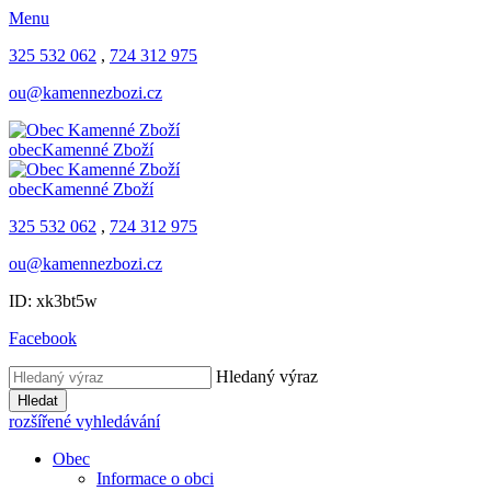
Menu
325 532 062
,
724 312 975
ou@kamennezbozi.cz
obec
Kamenné Zboží
obec
Kamenné Zboží
325 532 062
,
724 312 975
ou@kamennezbozi.cz
ID: xk3bt5w
Facebook
Hledaný výraz
Hledat
rozšířené vyhledávání
Obec
Informace o obci