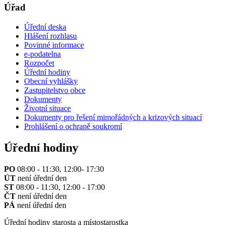
Úřad
Úřední deska
Hlášení rozhlasu
Povinné informace
e-podatelna
Rozpočet
Úřední hodiny
Obecní vyhlášky
Zastupitelstvo obce
Dokumenty
Životní situace
Dokumenty pro řešení mimořádných a krizových situací
Prohlášení o ochraně soukromí
Úřední hodiny
PO
08:00 - 11:30, 12:00- 17:30
ÚT
není úřední den
ST
08:00 - 11:30, 12:00 - 17:00
ČT
není úřední den
PÁ
není úřední den
Úřední hodiny starosta a místostarostka