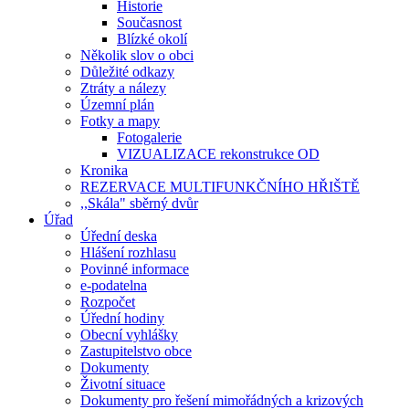
Historie
Současnost
Blízké okolí
Několik slov o obci
Důležité odkazy
Ztráty a nálezy
Územní plán
Fotky a mapy
Fotogalerie
VIZUALIZACE rekonstrukce OD
Kronika
REZERVACE MULTIFUNKČNÍHO HŘIŠTĚ
,,Skála" sběrný dvůr
Úřad
Úřední deska
Hlášení rozhlasu
Povinné informace
e-podatelna
Rozpočet
Úřední hodiny
Obecní vyhlášky
Zastupitelstvo obce
Dokumenty
Životní situace
Dokumenty pro řešení mimořádných a krizových