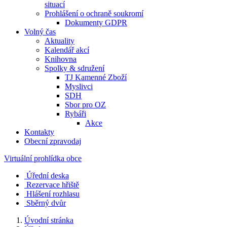
situací
Prohlášení o ochraně soukromí
Dokumenty GDPR
Volný čas
Aktuality
Kalendář akcí
Knihovna
Spolky & sdružení
TJ Kamenné Zboží
Myslivci
SDH
Sbor pro OZ
Rybáři
Akce
Kontakty
Obecní zpravodaj
Virtuální prohlídka obce
Úřední deska
Rezervace hřiště
Hlášení rozhlasu
Sběrný dvůr
Úvodní stránka