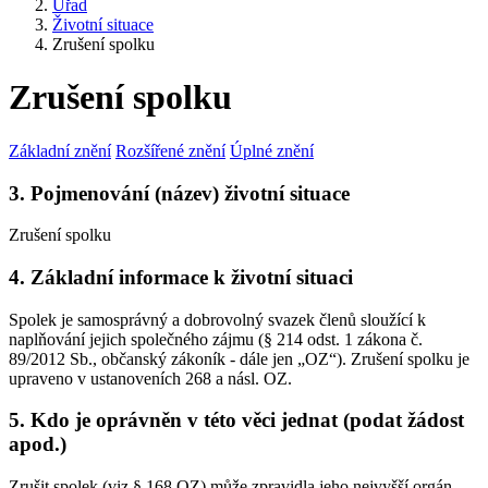
Úřad
Životní situace
Zrušení spolku
Zrušení spolku
Základní znění
Rozšířené znění
Úplné znění
3. Pojmenování (název) životní situace
Zrušení spolku
4. Základní informace k životní situaci
Spolek je samosprávný a dobrovolný svazek členů sloužící k
naplňování jejich společného zájmu (§ 214 odst. 1 zákona č.
89/2012 Sb., občanský zákoník - dále jen „OZ“). Zrušení spolku je
upraveno v ustanoveních 268 a násl. OZ.
5. Kdo je oprávněn v této věci jednat (podat žádost
apod.)
Zrušit spolek (viz § 168 OZ) může zpravidla jeho nejvyšší orgán -