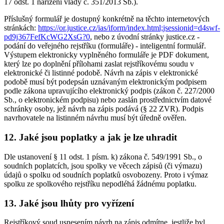
17 odst. 1 nařízení vlády č. 351/2013 Sb.).
Příslušný formulář je dostupný konkrétně na těchto internetových
stránkách:
https://or.justice.cz/ias/iform/index.html;jsessionid=d4swf-
pd9j367FefKcWG2XsG?0
, nebo z úvodní stránky justice.cz -
podání do veřejného rejstříku (formuláře) - inteligentní formulář.
Výstupem elektronicky vyplněného formuláře je PDF dokument,
který lze po doplnění přílohami zaslat rejstříkovému soudu v
elektronické či listinné podobě. Návrh na zápis v elektronické
podobě musí být podepsán uznávaným elektronickým podpisem
podle zákona upravujícího elektronický podpis (zákon č. 227/2000
Sb., o elektronickém podpisu) nebo zaslán prostřednictvím datové
schránky osoby, jež návrh na zápis podává (§ 22 ZVR). Podpis
navrhovatele na listinném návrhu musí být úředně ověřen.
12. Jaké jsou poplatky a jak je lze uhradit
Dle ustanovení § 11 odst. 1 písm. k) zákona č. 549/1991 Sb., o
soudních poplatcích, jsou spolky ve věcech zápisů (či výmazu)
údajů o spolku od soudních poplatků osvobozeny. Proto i výmaz
spolku ze spolkového rejstříku nepodléhá žádnému poplatku.
13. Jaké jsou lhůty pro vyřízení
Rejstříkový soud usnesením návrh na zápis odmítne, jestliže byl