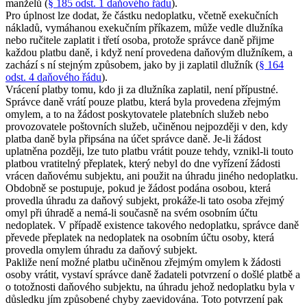
manželů (
§ 185 odst. 1 daňového řádu
).
Pro úplnost lze dodat, že částku nedoplatku, včetně exekučních
nákladů, vymáhanou exekučním příkazem, může vedle dlužníka
nebo ručitele zaplatit i třetí osoba, protože správce daně přijme
každou platbu daně, i když není provedena daňovým dlužníkem, a
zachází s ní stejným způsobem, jako by ji zaplatil dlužník (
§ 164
odst. 4 daňového řádu
).
Vrácení platby tomu, kdo ji za dlužníka zaplatil, není přípustné.
Správce daně vrátí pouze platbu, která byla provedena zřejmým
omylem, a to na žádost poskytovatele platebních služeb nebo
provozovatele poštovních služeb, učiněnou nejpozději v den, kdy
platba daně byla připsána na účet správce daně. Je-li žádost
uplatněna později, lze tuto platbu vrátit pouze tehdy, vznikl-li touto
platbou vratitelný přeplatek, který nebyl do dne vyřízení žádosti
vrácen daňovému subjektu, ani použit na úhradu jiného nedoplatku.
Obdobně se postupuje, pokud je žádost podána osobou, která
provedla úhradu za daňový subjekt, prokáže-li tato osoba zřejmý
omyl při úhradě a nemá-li současně na svém osobním účtu
nedoplatek. V případě existence takového nedoplatku, správce daně
převede přeplatek na nedoplatek na osobním účtu osoby, která
provedla omylem úhradu za daňový subjekt.
Pakliže není možné platbu učiněnou zřejmým omylem k žádosti
osoby vrátit, vystaví správce daně žadateli potvrzení o došlé platbě a
o totožnosti daňového subjektu, na úhradu jehož nedoplatku byla v
důsledku jím způsobené chyby zaevidována. Toto potvrzení pak