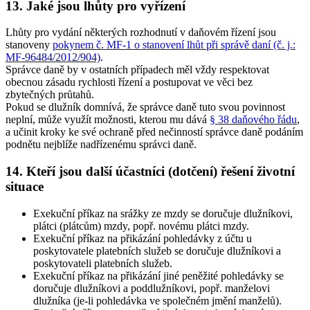
13. Jaké jsou lhůty pro vyřízení
Lhůty pro vydání některých rozhodnutí v daňovém řízení jsou
stanoveny
pokynem č. MF-1 o stanovení lhůt při správě daní (č. j.:
MF-96484/2012/904)
.
Správce daně by v ostatních případech měl vždy respektovat
obecnou zásadu rychlosti řízení a postupovat ve věci bez
zbytečných průtahů.
Pokud se dlužník domnívá, že správce daně tuto svou povinnost
neplní, může využít možnosti, kterou mu dává
§ 38 daňového řádu
,
a učinit kroky ke své ochraně před nečinností správce daně podáním
podnětu nejblíže nadřízenému správci daně.
14. Kteří jsou další účastníci (dotčení) řešení životní
situace
Exekuční příkaz na srážky ze mzdy se doručuje dlužníkovi,
plátci (plátcům) mzdy, popř. novému plátci mzdy
.
Exekuční příkaz na přikázání pohledávky z účtu u
poskytovatele platebních služeb se doručuje dlužníkovi a
poskytovateli platebních služeb
.
Exekuční příkaz na přikázání jiné peněžité pohledávky se
doručuje dlužníkovi a poddlužníkovi, popř. manželovi
dlužníka (je-li pohledávka ve společném jmění manželů)
.