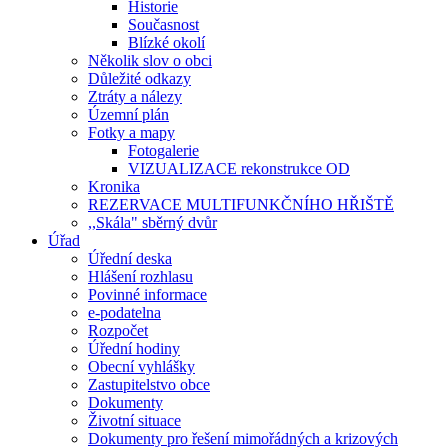
Historie
Současnost
Blízké okolí
Několik slov o obci
Důležité odkazy
Ztráty a nálezy
Územní plán
Fotky a mapy
Fotogalerie
VIZUALIZACE rekonstrukce OD
Kronika
REZERVACE MULTIFUNKČNÍHO HŘIŠTĚ
,,Skála" sběrný dvůr
Úřad
Úřední deska
Hlášení rozhlasu
Povinné informace
e-podatelna
Rozpočet
Úřední hodiny
Obecní vyhlášky
Zastupitelstvo obce
Dokumenty
Životní situace
Dokumenty pro řešení mimořádných a krizových