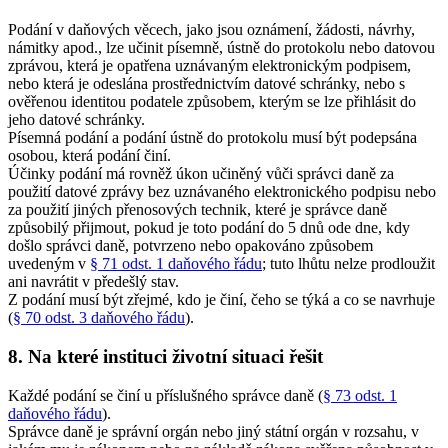
Podání v daňových věcech, jako jsou oznámení, žádosti, návrhy,
námitky apod., lze učinit písemně, ústně do protokolu nebo datovou
zprávou, která je opatřena uznávaným elektronickým podpisem,
nebo která je odeslána prostřednictvím datové schránky, nebo s
ověřenou identitou podatele způsobem, kterým se lze přihlásit do
jeho datové schránky.
Písemná podání a podání ústně do protokolu musí být podepsána
osobou, která podání činí.
Účinky podání má rovněž úkon učiněný vůči správci daně za
použití datové zprávy bez uznávaného elektronického podpisu nebo
za použití jiných přenosových technik, které je správce daně
způsobilý přijmout, pokud je toto podání do 5 dnů ode dne, kdy
došlo správci daně, potvrzeno nebo opakováno způsobem
uvedeným v
§ 71 odst. 1 daňového řádu
; tuto lhůtu nelze prodloužit
ani navrátit v předešlý stav.
Z podání musí být zřejmé, kdo je činí, čeho se týká a co se navrhuje
(
§ 70 odst. 3 daňového řádu
).
8. Na které instituci životní situaci řešit
Každé podání se činí u příslušného správce daně (
§ 73 odst. 1
daňového řádu
).
Správce daně je správní orgán nebo jiný státní orgán v rozsahu, v