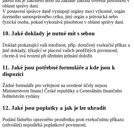
jakém mu je zákonem nebo na základě zákona svěřena působnost v
oblasti správy daní.
V postavení správce daně vystupují orgány moci výkonné, orgán
územního samosprávného celku, jiný orgán a právnická nebo
fyzická osoba, pokud vykonává působnost v oblasti správy daní.
10. Jaké doklady je nutné mít s sebou
Doklad prokazující vaši totožnost, příp. doručený exekuční příkaz a
jiné doklady, týkající se placení vašich peněžitých povinností,
chcete-li svá tvrzení při úředním jednání doložit.
11. Jaké jsou potřebné formuláře a kde jsou k
dispozici
Žádné formuláře pro veřejnost na uvedené účely nejsou
Ministerstvem financí České republiky a Generálním finančním
ředitelstvím vydány.
12. Jaké jsou poplatky a jak je lze uhradit
Podání řádného opravného prostředku proti exekučnímu příkazu
(odvolání) nepodléhá poplatkové povinnosti.