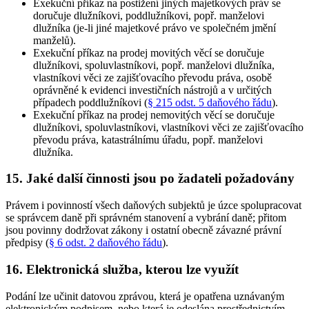
Exekuční příkaz na postižení jiných majetkových práv se
doručuje dlužníkovi, poddlužníkovi, popř. manželovi
dlužníka (je-li jiné majetkové právo ve společném jmění
manželů)
.
Exekuční příkaz na prodej movitých věcí se doručuje
dlužníkovi, spoluvlastníkovi, popř. manželovi dlužníka,
vlastníkovi věci ze zajišťovacího převodu práva, osobě
oprávněné k evidenci investičních nástrojů a v určitých
případech poddlužníkovi (
§ 215 odst. 5 daňového řádu
)
.
Exekuční příkaz na prodej nemovitých věcí se doručuje
dlužníkovi, spoluvlastníkovi, vlastníkovi věci ze zajišťovacího
převodu práva, katastrálnímu úřadu, popř. manželovi
dlužníka
.
15. Jaké další činnosti jsou po žadateli požadovány
Právem i povinností všech daňových subjektů je úzce spolupracovat
se správcem daně při správném stanovení a vybrání daně; přitom
jsou povinny dodržovat zákony i ostatní obecně závazné právní
předpisy (
§ 6 odst. 2 daňového řádu
).
16. Elektronická služba, kterou lze využít
Podání lze učinit datovou zprávou, která je opatřena uznávaným
elektronickým podpisem, nebo která je odeslána prostřednictvím