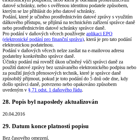
datové schránky, nebo s ověřenou identitou podatele způsobem,
kterým se lze přihlásit do jeho datové schránky.
Podání, které je učiněno prostřednictvím datové zprávy s využitím
dálkového přístupu, se přijímá na technickém zařízení správce daně
nebo prostřednictvím datové schránky správce daně.
Pro podání v daňových věcech používejte
aplikaci EPO
(elektronické podání pro finanční správu)
, která je pro tato podání
elektronickou podatelnou.
Podání v daňových věcech nelze zasílat na e-mailovou adresu
podatelny konkrétního správce daně.
Účinky podání má rovněž úkon učiněný vůči správci daně za
použití datové zprávy bez uznávaného elektronického podpisu nebo
za použití jiných přenosových technik, které je správce daně
způsobilý přijmout, pokud je toto podání do 5 dnů ode dne, kdy
došlo správci daně, potvrzeno nebo opakováno způsobem
uvedeným v
§ 71 odst. 1 daňového řádu
.
28. Popis byl naposledy aktualizován
20.04.2016
29. Datum konce platnosti popisu
Bez časového omezení.