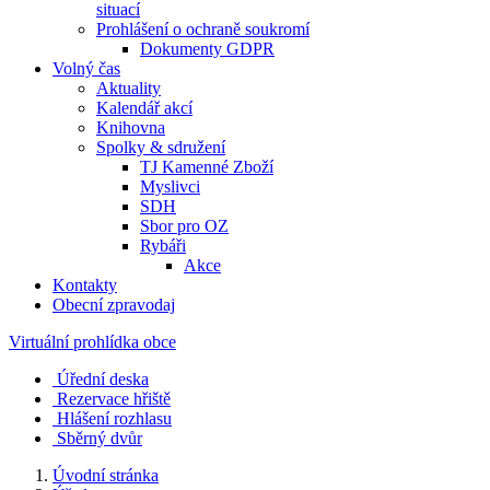
situací
Prohlášení o ochraně soukromí
Dokumenty GDPR
Volný čas
Aktuality
Kalendář akcí
Knihovna
Spolky & sdružení
TJ Kamenné Zboží
Myslivci
SDH
Sbor pro OZ
Rybáři
Akce
Kontakty
Obecní zpravodaj
Virtuální prohlídka obce
Úřední deska
Rezervace hřiště
Hlášení rozhlasu
Sběrný dvůr
Úvodní stránka