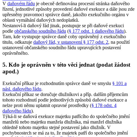
V
daňovém řádu
je obecně definována procesní stránka daňového
řízení, jednotlivé způsoby provedení daňové exekuce a dále jsou zde
upřesněny pravomoci správce daně, jakožto exekučního orgánu v
oblasti vymáhání daňových nedoplatků.
Nestanoví-li daňový řád jinak, postupuje se při daňové exekuci
podle
občanského soudního řádu
(
§ 177 odst. 1 daňového řádu
).
Tam, kde vystupuje správce daně coby oprávněný z exekučního
titulu, odkazuje
daňový řád, v ustanovení § 177 odst. 2
, na použití
ustanovení občanského soudního řádu upravujících postavení
oprávněného.
5. Kdo je oprávněn v této věci jednat (podat žádost
apod.)
Exekuční příkaz je rozhodnutím správce daně ve smyslu
§ 101 a
násl. daňového řádu
.
Exekuční příkaz se doručuje dlužníkovi a příp. dalším příjemcům
tohoto rozhodnutí podle jednotlivých způsobů daňové exekuce a
nelze proti němu uplatnit opravné prostředky (
§ 178 odst. 4
daňového řádu
).
Týká-li se daňová exekuce majetku patřícího do společného jmění
manželů nebo majetku manžela dlužníka, má manžel dlužníka
ohledně tohoto majetku stejné postavení jako dlužník. V
pochybnostech se má za to, že majetek patří do společného jmění