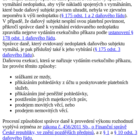
vymáhání nedoplatku, aby výše nákladů spojených s vymáháním,
které bude daňový subjekt povinen uhradit, nebyla ve zjevném
nepoměru k výši nedoplatku (
§ 175 odst. 1 a 2 daňového řádu
).
V případě, že daňový subjekt nesplní svou platební povinnost,
přikročí správce daně k vymáhání evidovaného nedoplatku
zpravidla nejprve vydáním exekučního příkazu podle
ustanovení §
178 odst. 1 daňového řádu
.
Správce daně, který evidovaný nedoplatek daňového subjektu
vymáhá, je pak příslušný také k jeho vybírání (
§ 175 odst. 3
daňového řádu
).
Daňovou exekuci, která se nařizuje vydáním exekučního příkazu,
lze provést těmito způsoby:
srážkami ze mzdy,
přikázáním pohledávky z účtu u poskytovatele platebních
služeb,
přikázáním jiné peněžité pohledávky,
postižením jiných majetkových práv,
prodejem movitých věcí, nebo
prodejem nemovitých věcí.
Procesní způsobilost správce daně k provedení výkonu rozhodnutí
vyplývá zejména ze
zákona č. 456/2011 Sb., o Finanční správě
České republiky, ve znění pozdějších předpisů
, a z
§ 1
a
§ 10 odst. 3
daňového řádu
.