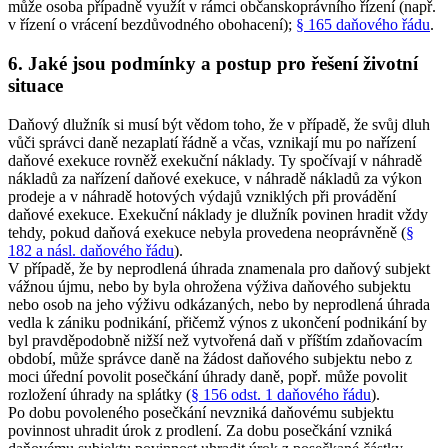
může osoba případně využít v rámci občanskoprávního řízení (např.
v řízení o vrácení bezdůvodného obohacení);
§ 165 daňového řádu
.
6. Jaké jsou podmínky a postup pro řešení životní
situace
Daňový dlužník si musí být vědom toho, že v případě, že svůj dluh
vůči správci daně nezaplatí řádně a včas, vznikají mu po nařízení
daňové exekuce rovněž exekuční náklady. Ty spočívají v náhradě
nákladů za nařízení daňové exekuce, v náhradě nákladů za výkon
prodeje a v náhradě hotových výdajů vzniklých při provádění
daňové exekuce. Exekuční náklady je dlužník povinen hradit vždy
tehdy, pokud daňová exekuce nebyla provedena neoprávněně (
§
182 a násl. daňového řádu
).
V případě, že by neprodlená úhrada znamenala pro daňový subjekt
vážnou újmu, nebo by byla ohrožena výživa daňového subjektu
nebo osob na jeho výživu odkázaných, nebo by neprodlená úhrada
vedla k zániku podnikání, přičemž výnos z ukončení podnikání by
byl pravděpodobně nižší než vytvořená daň v příštím zdaňovacím
období, může správce daně na žádost daňového subjektu nebo z
moci úřední povolit posečkání úhrady daně, popř. může povolit
rozložení úhrady na splátky (
§ 156 odst. 1 daňového řádu
).
Po dobu povoleného posečkání nevzniká daňovému subjektu
povinnost uhradit úrok z prodlení. Za dobu posečkání vzniká