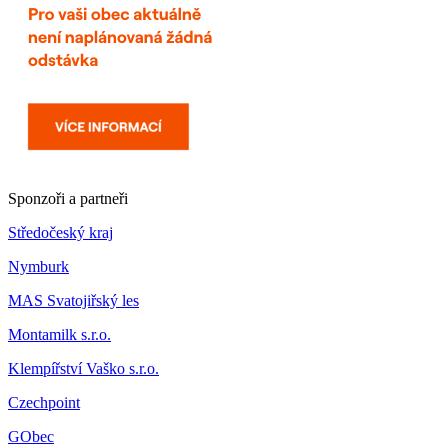
Sponzoři a partneři
Středočeský kraj
Nymburk
MAS Svatojiřský les
Montamilk s.r.o.
Klempířství Vaško s.r.o.
Czechpoint
GObec