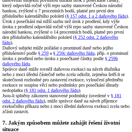
daňovému subjektu povinnost uhradit úrok z posečkané částky,
který odpovídá ročně výši repo sazby stanovené Českou národní
bankou, zvýšené o 7 procentních bodů, platné pro první den
příslušného kalendářního pololetí (
§ 157 odst. 1 a 2 daňového řádu
).
Úrok z posečkání má nižší sazbu než úrok z prodlení, kdy výše
úroku z prodlení odpovídá ročně výši repo sazby stanovené Českou
národní bankou, zvýšené o 14 procentních bodů, platné pro první
den příslušného kalendářního pololetí (
§ 252 odst. 2 daňového
řádu
).
Daňový subjekt může požádat o prominutí daně nebo jejího
příslušenství podle
§ 259
a
§ 259c daňového řádu
, příp. o prominutí
úroku z prodlení nebo úroku z posečkané částky podle
§ 259b
daňového řádu
.
Správce daně může rovněž daňovou exekuci na návrh dlužníka
nebo z moci úřední částečně nebo zcela odložit, zejména šetří-li se
skutečnosti rozhodné pro zastavení exekuce, vyloučení předmětu
exekuce ze soupisu věcí nebo podmínky pro posečkání úhrady
nedoplatku (
§ 181 odst. 1 daňového řádu
).
Jsou-li splněny zákonem stanovené podmínky (uvedené v
§ 181
odst. 2 daňového řádu
), může správce daně na návrh příjemce
exekučního příkazu nebo z moci úřední daňovou exekuci zcela nebo
zčásti zastavit.
7. Jakým způsobem můžete zahájit řešení životní
situace