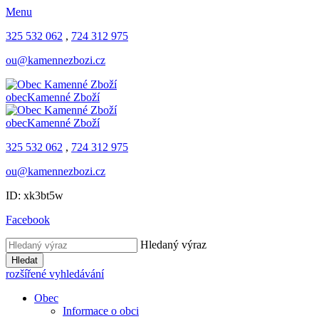
Menu
325 532 062
,
724 312 975
ou@kamennezbozi.cz
obec
Kamenné Zboží
obec
Kamenné Zboží
325 532 062
,
724 312 975
ou@kamennezbozi.cz
ID: xk3bt5w
Facebook
Hledaný výraz
Hledat
rozšířené vyhledávání
Obec
Informace o obci