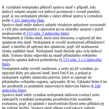
K vymáhání nedoplatku přikročí správce daně v případě, kdy
daňový subjekt nesplní své daňové povinnosti v rovině platební,
popř. je mu nedoplatek předán v rámci dělené správy k vymožení
podle
§ 161 daňového řádu
.
Správce daně může daňový subjekt vhodným způsobem vyrozumět
o výši jeho nedoplatků a upozornit jej na následky spojené s jejich
neuhrazením (
§ 153 odst. 3 daňového řádu
).
Nedoplatek je částka daně, která není uhrazena, a uplynul již den
splatnosti této daně. Nedoplatek je rovněž neuhrazené příslušenství
daně, u kterého již uplynul den splatnosti, popř. též neuhrazená
částka zajištěné daně. Nedoplatek hradí dlužník jako svůj daňový
dluh. Tomuto dluhu odpovídá na straně příslušného veřejného
rozpočtu splatná daňová pohledávka (
§ 153 odst. 1 a 2 daňového
řádu
).
Nedoplatek může rovněž zaniknout, a nelze jej již vymáhat, po
uplynutí lhůty pro placení daně, která činí 6 let, a pokud je
nedoplatek zajištěn zástavním právem, které se zapisuje do
příslušného veřejného registru, uplynutím 30 let. Základní lhůtu 6 let
lze prodloužit za podmínek stanovených daňovým řádem (
§ 160
daňového řádu
).
Správce daně může vymáhat nedoplatek daňovou exekucí nebo
zabezpečit vymáhání nedoplatku prostřednictvím soudního
exekutora, popř. jej uplatnit v insolvenčním řízení nebo přihlásit jej
do veřejné dražby. Správce daně přitom zvolí takový způsob