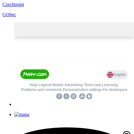
Czechpoint
GObec