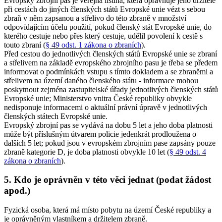
Evropský zbrojní pas je veřejná listina, která opravňuje jeho držitele
při cestách do jiných členských států Evropské unie vézt s sebou
zbraň v něm zapsanou a střelivo do této zbraně v množství
odpovídajícím účelu použití, pokud členský stát Evropské unie, do
kterého cestuje nebo přes který cestuje, udělil povolení k cestě s
touto zbraní (
§ 49 odst. 1 zákona o zbraních
).
Před cestou do jednotlivých členských států Evropské unie se zbraní
a střelivem na základě evropského zbrojního pasu je třeba se předem
informovat o podmínkách vstupu s tímto dokladem a se zbraněmi a
střelivem na území daného členského státu - informace mohou
poskytnout zejména zastupitelské úřady jednotlivých členských států
Evropské unie; Ministerstvo vnitra České republiky obvykle
nedisponuje informacemi o aktuální právní úpravě v jednotlivých
členských státech Evropské unie.
Evropský zbrojní pas se vydává na dobu 5 let a jeho doba platnosti
může být příslušným útvarem policie jedenkrát prodloužena o
dalších 5 let; pokud jsou v evropském zbrojním pase zapsány pouze
zbraně kategorie D, je doba platnosti obvykle 10 let (
§ 49 odst. 4
zákona o zbraních
).
5. Kdo je oprávněn v této věci jednat (podat žádost
apod.)
Fyzická osoba, která má místo pobytu na území České republiky a
je oprávněným vlastníkem a držitelem zbraně.