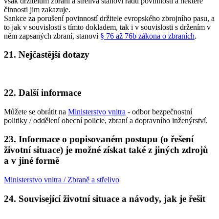
však držitelům zbraní a střeliva stanoví řadu povinností a některé
činnosti jim zakazuje.
Sankce za porušení povinností držitele evropského zbrojního pasu, a
to jak v souvislosti s tímto dokladem, tak i v souvislosti s držením v
něm zapsaných zbraní, stanoví
§ 76 až 76b zákona o zbraních
.
21. Nejčastější dotazy
22. Další informace
Můžete se obrátit na
Ministerstvo vnitra
- odbor bezpečnostní
politiky / oddělení obecní policie, zbraní a dopravního inženýrství.
23. Informace o popisovaném postupu (o řešení
životní situace) je možné získat také z jiných zdrojů
a v jiné formě
Ministerstvo vnitra / Zbraně a střelivo
24. Související životní situace a návody, jak je řešit