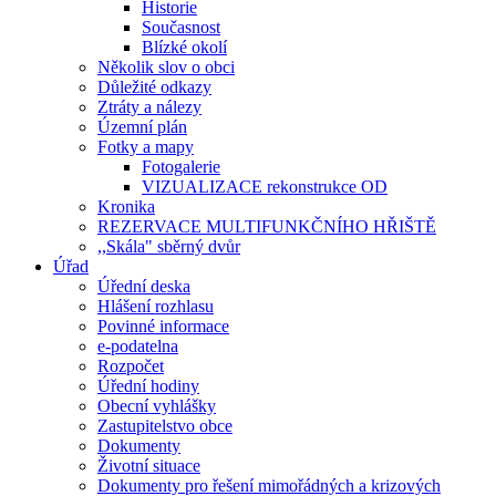
Historie
Současnost
Blízké okolí
Několik slov o obci
Důležité odkazy
Ztráty a nálezy
Územní plán
Fotky a mapy
Fotogalerie
VIZUALIZACE rekonstrukce OD
Kronika
REZERVACE MULTIFUNKČNÍHO HŘIŠTĚ
,,Skála" sběrný dvůr
Úřad
Úřední deska
Hlášení rozhlasu
Povinné informace
e-podatelna
Rozpočet
Úřední hodiny
Obecní vyhlášky
Zastupitelstvo obce
Dokumenty
Životní situace
Dokumenty pro řešení mimořádných a krizových