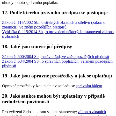
úhrady tohoto správního poplatku.
17. Podle kterého právního předpisu se postupuje
Zákon č. 119/2002 Sb., o střelných zbraních a střelivu (zákon o
zbraních), ve znění pozdějších předpisů
Vyhláška č. 115/2014 Sb., o provedení některých ustanovení zákona
o zbraních
18. Jaké jsou související předpisy
Zákon č. 500/2004 Sb., správní řád, ve znění pozdějších předpisů
Zákon č. 634/2004 Sb., o správních poplatcích, ve znění pozdějších
předpisů
19. Jaké jsou opravné prostředky a jak se uplatňují
Opravné prostředky lze uplatnit v souladu se
správním řádem
.
20. Jaké sankce mohou být uplatněny v případě
nedodržení povinností
Pro vyřízení žádosti nejsou sankce stanoveny;
zákon o zbraních