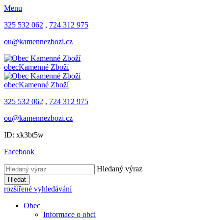
Menu
325 532 062
,
724 312 975
ou@kamennezbozi.cz
obec
Kamenné Zboží
obec
Kamenné Zboží
325 532 062
,
724 312 975
ou@kamennezbozi.cz
ID: xk3bt5w
Facebook
Hledaný výraz
Hledat
rozšířené vyhledávání
Obec
Informace o obci