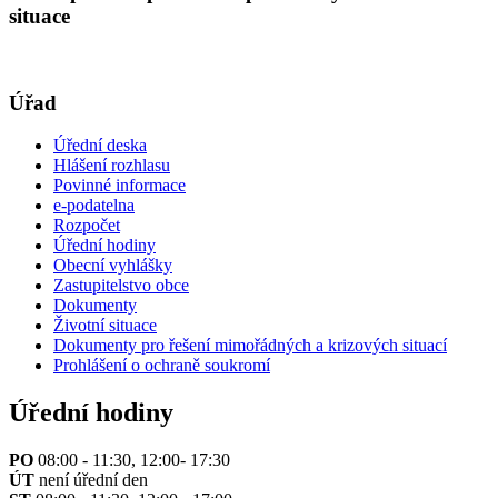
situace
Úřad
Úřední deska
Hlášení rozhlasu
Povinné informace
e-podatelna
Rozpočet
Úřední hodiny
Obecní vyhlášky
Zastupitelstvo obce
Dokumenty
Životní situace
Dokumenty pro řešení mimořádných a krizových situací
Prohlášení o ochraně soukromí
Úřední hodiny
PO
08:00 - 11:30, 12:00- 17:30
ÚT
není úřední den