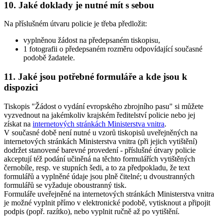
10. Jaké doklady je nutné mít s sebou
Na příslušném útvaru policie je třeba předložit:
vyplněnou žádost na předepsaném tiskopisu,
1 fotografii o předepsaném rozměru odpovídající současné
podobě žadatele.
11. Jaké jsou potřebné formuláře a kde jsou k
dispozici
Tiskopis "Žádost o vydání evropského zbrojního pasu" si můžete
vyzvednout na jakémkoliv krajském ředitelství policie nebo jej
získat na
internetových stránkách Ministerstva vnitra
.
V současné době není nutné u vzorů tiskopisů uveřejněných na
internetových stránkách Ministerstva vnitra (při jejich vytištění)
dodržet stanovené barevné provedení - příslušné útvary policie
akceptují též podání učiněná na těchto formulářích vytištěných
černobíle, resp. ve stupních šedi, a to za předpokladu, že text
formulářů a vyplněné údaje jsou plně čitelné; u dvoustranných
formulářů se vyžaduje oboustranný tisk.
Formuláře uveřejněné na internetových stránkách Ministerstva vnitra
je možné vyplnit přímo v elektronické podobě, vytisknout a připojit
podpis (popř. razítko), nebo vyplnit ručně až po vytištění.