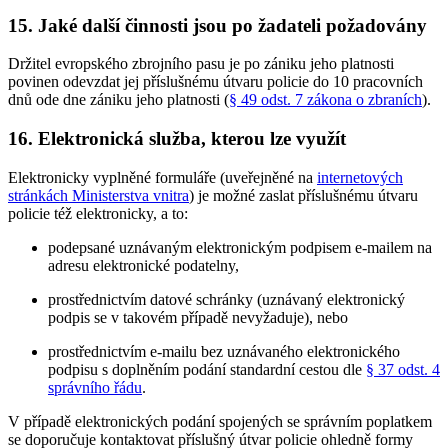
15. Jaké další činnosti jsou po žadateli požadovány
Držitel evropského zbrojního pasu je po zániku jeho platnosti
povinen odevzdat jej příslušnému útvaru policie do 10 pracovních
dnů ode dne zániku jeho platnosti (
§ 49 odst. 7 zákona o zbraních
).
16. Elektronická služba, kterou lze využít
Elektronicky vyplněné formuláře (uveřejněné na
internetových
stránkách Ministerstva vnitra
) je možné zaslat příslušnému útvaru
policie též elektronicky, a to:
podepsané uznávaným elektronickým podpisem e-mailem na
adresu elektronické podatelny,
prostřednictvím datové schránky (uznávaný elektronický
podpis se v takovém případě nevyžaduje), nebo
prostřednictvím e-mailu bez uznávaného elektronického
podpisu s doplněním podání standardní cestou dle
§ 37 odst. 4
správního řádu
.
V případě elektronických podání spojených se správním poplatkem
se doporučuje kontaktovat příslušný útvar policie ohledně formy