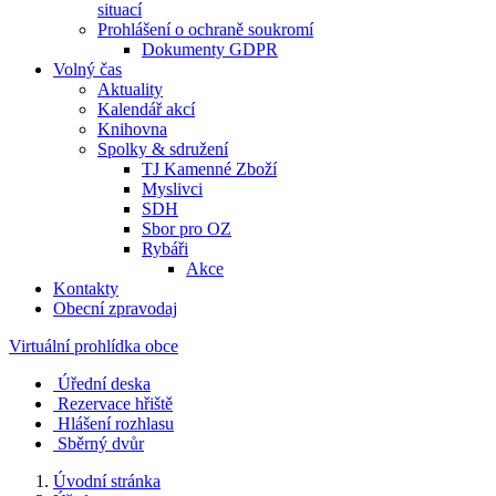
situací
Prohlášení o ochraně soukromí
Dokumenty GDPR
Volný čas
Aktuality
Kalendář akcí
Knihovna
Spolky & sdružení
TJ Kamenné Zboží
Myslivci
SDH
Sbor pro OZ
Rybáři
Akce
Kontakty
Obecní zpravodaj
Virtuální prohlídka obce
Úřední deska
Rezervace hřiště
Hlášení rozhlasu
Sběrný dvůr
Úvodní stránka