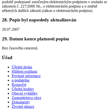
podobě podepsané zaručeným elektronickým podpisem v souladu se
zákonem č. 227/2000 Sb., o elektronickém podpisu a o změně
některých dalších zákonů (zákon o elektronickém podpisu).
28. Popis byl naposledy aktualizován
20.07.2007
29. Datum konce platnosti popisu
Bez časového omezení.
Úřad
Úřední deska
Hlášení rozhlasu
Povinné informace
e-podatelna
Rozpočet
Úřední hodiny
Obecní vyhlášky
Zastupitelstvo obce
Dokumenty
Životní situace