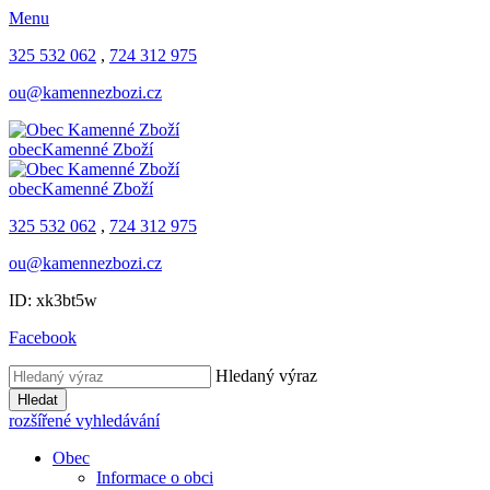
Menu
325 532 062
,
724 312 975
ou@kamennezbozi.cz
obec
Kamenné Zboží
obec
Kamenné Zboží
325 532 062
,
724 312 975
ou@kamennezbozi.cz
ID: xk3bt5w
Facebook
Hledaný výraz
Hledat
rozšířené vyhledávání
Obec
Informace o obci