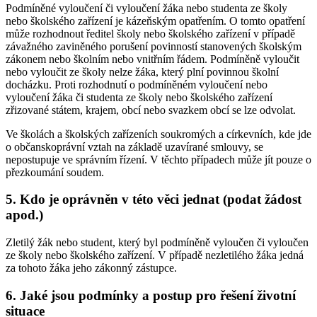
Podmíněné vyloučení či vyloučení žáka nebo studenta ze školy
nebo školského zařízení je kázeňským opatřením. O tomto opatření
může rozhodnout ředitel školy nebo školského zařízení v případě
závažného zaviněného porušení povinností stanovených školským
zákonem nebo školním nebo vnitřním řádem. Podmíněně vyloučit
nebo vyloučit ze školy nelze žáka, který plní povinnou školní
docházku. Proti rozhodnutí o podmíněném vyloučení nebo
vyloučení žáka či studenta ze školy nebo školského zařízení
zřizované státem, krajem, obcí nebo svazkem obcí se lze odvolat.
Ve školách a školských zařízeních soukromých a církevních, kde jde
o občanskoprávní vztah na základě uzavírané smlouvy, se
nepostupuje ve správním řízení. V těchto případech může jít pouze o
přezkoumání soudem.
5. Kdo je oprávněn v této věci jednat (podat žádost
apod.)
Zletilý žák nebo student, který byl podmíněně vyloučen či vyloučen
ze školy nebo školského zařízení. V případě nezletilého žáka jedná
za tohoto žáka jeho zákonný zástupce.
6. Jaké jsou podmínky a postup pro řešení životní
situace