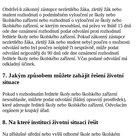
Obdržel-li zákonný zástupce nezletilého žáka, zletilý žák nebo
student rozhodnutí o podmíněném vyloučení ze školy nebo
školského zařízení nebo rozhodnutí o vyloučení ze školy nebo
školského zařízení, se kterým nesouhlasí, má právo ve lhůtě 15 dnů
ode dne oznámení rozhodnutí podat odvolání proti rozhodnutí
ředitele školy nebo školského zařízení. Pokud zákonný zástupce
nezletilého žáka, zletilý žák nebo student nebyl poučen o možnosti
odvolání nebo byl poučen neúplně či nesprávně, může podat
odvolání nejpozději do 90 dnů ode dne oznámení rozhodnutí
ředitele školy nebo školského zařízení. Včas podané odvolání má
odkladný účinek.
7. Jakým způsobem můžete zahájit řešení životní
situace
Pokud s rozhodnutím ředitele školy nebo školského zařízení
nesouhlasíte, můžete podat odvolání (řádný opravný prostředek),
které adresujte řediteli školy nebo školského zařízení. Odvolacím
orgánem je krajský úřad.
8. Na které instituci životní situaci řešit
Na příslušné střední nebo vyšší odborné škole nebo školském