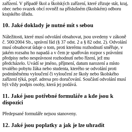
zařízení. V případě škol a školských zařízení, které zřizuje stát, kraj,
obec nebo svazek obcí rovněž na příslušném (školském) odboru
krajského úřadu.
10. Jaké doklady je nutné mít s sebou
Náležitosti, které musí odvolání obsahovat, jsou uvedeny v zákoně
č. 500/2004 Sb., správní řád (§ 37 odst. 2 a § 82 odst. 2). Odvolání
musí obsahovat údaje o tom, proti kterému rozhodnutí směřuje, v
jakém rozsahu ho napadá a v čem je spatřován rozpor s právními
předpisy nebo nesprávnost rozhodnutí nebo řízení, jež mu
předcházelo. Uvádí se jméno, příjmení, datum narození a místo
trvalého pobytu žáka nebo studenta, kterého se odvolání proti
podmíněnému vyloučení či vyloučení ze školy nebo školského
zařízení týká, popř. adresa pro doručování. Součástí odvolání musí
být vždy podpis osoby, která jej podává.
11. Jaké jsou potřebné formuláře a kde jsou k
dispozici
Předepsané formuláře nejsou stanoveny.
12. Jaké jsou poplatky a jak je lze uhradit