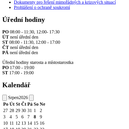
Dokumenty pro řešení mimořádných a krizových situací
Prohlášení o ochraně soukromí
Úřední hodiny
PO
08:00 - 11:30, 12:00- 17:30
ÚT
není úřední den
ST
08:00 - 11:30, 12:00 - 17:00
ČT
není úřední den
PÁ
není úřední den
Úřední hodiny starosta a místostarostka
PO
17:00 - 19:00
ST
17:00 - 19:00
Kalendář
Srpen
2026
Po
Út
St
Čt
Pá
So
Ne
27
28
29
30
31
1
2
3
4
5
6
7
8
9
10
11
12
13
14
15
16