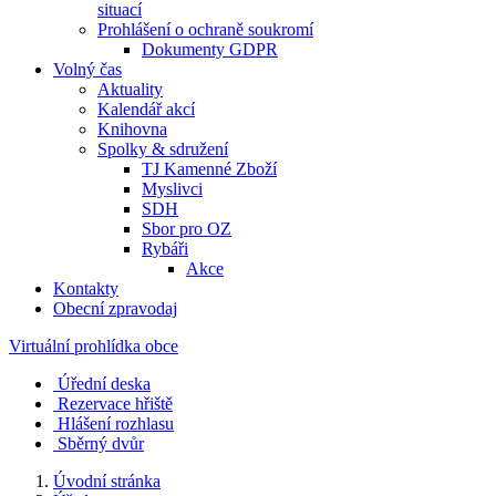
situací
Prohlášení o ochraně soukromí
Dokumenty GDPR
Volný čas
Aktuality
Kalendář akcí
Knihovna
Spolky & sdružení
TJ Kamenné Zboží
Myslivci
SDH
Sbor pro OZ
Rybáři
Akce
Kontakty
Obecní zpravodaj
Virtuální prohlídka obce
Úřední deska
Rezervace hřiště
Hlášení rozhlasu
Sběrný dvůr
Úvodní stránka