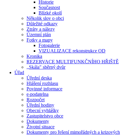
Historie
Současnost
Blízké okolí
Několik slov o obci
Důležité odkazy
Ztráty a nálezy
Územní plán
Fotky a mapy
Fotogalerie
VIZUALIZACE rekonstrukce OD
Kronika
REZERVACE MULTIFUNKČNÍHO HŘIŠTĚ
,,Skála" sběrný dvůr
Úřad
Úřední deska
Hlášení rozhlasu
Povinné informace
e-podatelna
Rozpočet
Úřední hodiny
Obecní vyhlášky
Zastupitelstvo obce
Dokumenty
Životní situace
Dokumenty pro řešení mimořádných a krizových