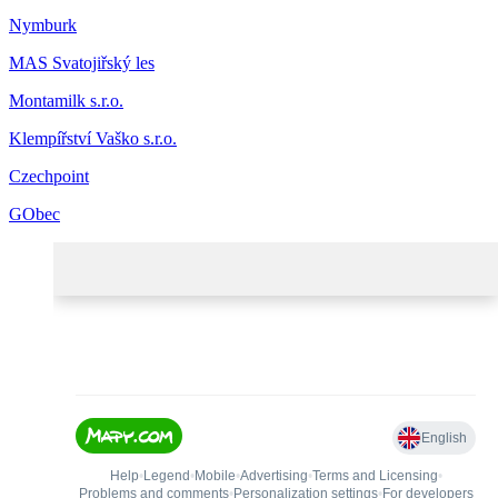
Nymburk
MAS Svatojiřský les
Montamilk s.r.o.
Klempířství Vaško s.r.o.
Czechpoint
GObec