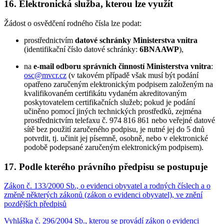
16. Elektronická služba, kterou lze využít
Žádost o osvědčení rodného čísla lze podat:
prostřednictvím
datové schránky Ministerstva vnitra
(identifikační číslo datové schránky:
6BNAAWP
),
na
e-mail odboru správních činností Ministerstva vnitra
:
osc@mvcr.cz
(v takovém případě však musí být podání
opatřeno zaručeným elektronickým podpisem založeným na
kvalifikovaném certifikátu vydaném akreditovaným
poskytovatelem certifikačních služeb; pokud je podání
učiněno pomocí jiných technických prostředků, zejména
prostřednictvím telefaxu č. 974 816 861 nebo veřejné datové
sítě bez použití zaručeného podpisu, je nutné jej do 5 dnů
potvrdit, tj. učinit jej písemně, osobně, nebo v elektronické
podobě podepsané zaručeným elektronickým podpisem).
17. Podle kterého právního předpisu se postupuje
Zákon č. 133/2000 Sb., o evidenci obyvatel a rodných číslech a o
změně některých zákonů (zákon o evidenci obyvatel), ve znění
pozdějších předpisů
Vyhláška č. 296/2004 Sb., kterou se provádí zákon o evidenci