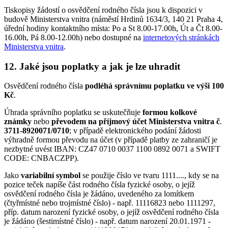
Tiskopisy žádostí o osvědčení rodného čísla jsou k dispozici v
budově Ministerstva vnitra (náměstí Hrdinů 1634/3, 140 21 Praha 4,
úřední hodiny kontaktního místa: Po a St 8.00-17.00h, Út a Čt 8.00-
16.00h, Pá 8.00-12.00h) nebo dostupné na
internetových stránkách
Ministerstva vnitra
.
12. Jaké jsou poplatky a jak je lze uhradit
Osvědčení rodného čísla
podléhá správnímu poplatku ve výši 100
Kč
.
Úhrada správního poplatku se uskutečňuje
formou kolkové
známky
nebo
převodem na příjmový účet Ministerstva vnitra č
.
3711-8920071/0710
; v případě elektronického podání žádosti
výhradně formou převodu na účet (v případě platby ze zahraničí je
nezbytné uvést IBAN: CZ47 0710 0037 1100 0892 0071 a SWIFT
CODE: CNBACZPP).
Jako
variabilní symbol
se použije číslo ve tvaru 1111...., kdy se na
pozice teček napíše část rodného čísla fyzické osoby, o jejíž
osvědčení rodného čísla je žádáno, uvedeného za lomítkem
(čtyřmístné nebo trojmístné číslo) - např. 11116823 nebo 1111297,
příp. datum narození fyzické osoby, o jejíž osvědčení rodného čísla
je žádáno (šestimístné číslo) - např. datum narození 20.01.1971 -