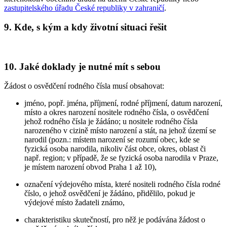
zastupitelského úřadu České republiky v zahraničí
.
9. Kde, s kým a kdy životní situaci řešit
10. Jaké doklady je nutné mít s sebou
Žádost o osvědčení rodného čísla musí obsahovat:
jméno, popř. jména, příjmení, rodné příjmení, datum narození,
místo a okres narození nositele rodného čísla, o osvědčení
jehož rodného čísla je žádáno; u nositele rodného čísla
narozeného v cizině místo narození a stát, na jehož území se
narodil (pozn.: místem narození se rozumí obec, kde se
fyzická osoba narodila, nikoliv část obce, okres, oblast či
např. region; v případě, že se fyzická osoba narodila v Praze,
je místem narození obvod Praha 1 až 10),
označení výdejového místa, které nositeli rodného čísla rodné
číslo, o jehož osvědčení je žádáno, přidělilo, pokud je
výdejové místo žadateli známo,
charakteristiku skutečností, pro něž je podávána žádost o