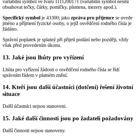
variabilní symbol ve tvaru 1111200171 (variabilní symbol nesmí
obsahovat tečky, čárky, pomlčky, písmena, mezery apod.).
Specifický symbol
je 43300; jako
zpráva pro příjemce
se uvede
jméno a příjmení fyzické osoby, o jejíž osvědčení rodného čísla je
žádáno.
Správní poplatek je splatný při přijetí podání nebo později, vždy
však před provedením úkonu.
13. Jaké jsou lhůty pro vyřízení
Lhůta pro vyřízení žádosti o osvědčení rodného čísla se řídí
správním řádem v platném znění.
14. Kteří jsou další účastníci (dotčení) řešení životní
situace
Další účastníci nejsou stanoveni.
15. Jaké další činnosti jsou po žadateli požadovány
Další činnosti nejsou stanoveny.