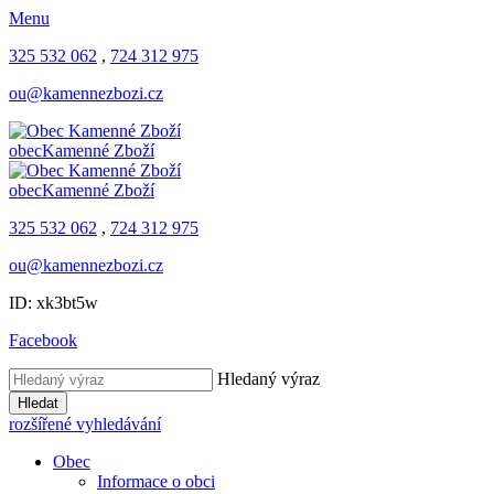
Menu
325 532 062
,
724 312 975
ou@kamennezbozi.cz
obec
Kamenné Zboží
obec
Kamenné Zboží
325 532 062
,
724 312 975
ou@kamennezbozi.cz
ID: xk3bt5w
Facebook
Hledaný výraz
Hledat
rozšířené vyhledávání
Obec
Informace o obci