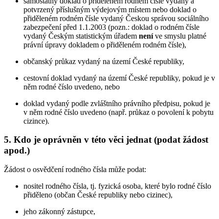
samostatný doklad o přiděleném rodném čísle vydaný a
potvrzený příslušným výdejovým místem nebo doklad o
přiděleném rodném čísle vydaný Českou správou sociálního
zabezpečení před 1.1.2003 (pozn.: doklad o rodném čísle
vydaný Českým statistickým úřadem
není
ve smyslu platné
právní úpravy dokladem o přiděleném rodném čísle),
občanský průkaz vydaný na území České republiky,
cestovní doklad vydaný na území České republiky, pokud je v
něm rodné číslo uvedeno, nebo
doklad vydaný podle zvláštního právního předpisu, pokud je
v něm rodné číslo uvedeno (např. průkaz o povolení k pobytu
cizince).
5. Kdo je oprávněn v této věci jednat (podat žádost
apod.)
Žádost o osvědčení rodného čísla může podat:
nositel rodného čísla, tj. fyzická osoba, které bylo rodné číslo
přiděleno (občan České republiky nebo cizinec),
jeho zákonný zástupce,