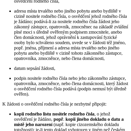
osvědčení rodného čísla,
adresu místa trvalého nebo jiného pobytu anebo bydliště v
cizině nositele rodného čísla, o osvědčení jehož rodného čísla
je žádáno; podává-li za nositele rodného čísla žádost jeho
zákonný zástupce, opatrovník, zmocněnec na základě zvláštní
plné moci s úředně ověřeným podpisem zmocnitele, anebo
člen domácnosti, jehož oprávnění k zastupování fyzické
osoby bylo schváleno soudem, uvede se v žádosti též jméno,
popř. jména, příjmení a adresa místa trvalého nebo jiného
pobytu anebo bydliště v cizině tohoto zákonného zástupce,
opatrovníka, zmocněnce, nebo člena domácnosti,
datum sepsání žádosti,
podpis nositele rodného čísla nebo jeho zákonného zástupce,
opatrovníka, zmocněnce, nebo člena domácnosti, který žádost
o osvědčení rodného čísla podává (podpis nemusí být úředně
ověřen).
K žádosti o osvědčení rodného čísla je nezbytné připojit:
kopii rodného listu nositele rodného čísla
, o jehož
osvědčení je žádáno,
popř
.
kopii jiného dokladu o datu a
místě jeho narození
(např. kopie cizozemského dokladu
totožnosti); je-li tento doklad vyhotoven v jiném než českém