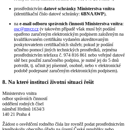
prostřednictvím
datové schránky Ministerstva vnitra
(identifikační číslo datové schránky:
6BNAAWP
),
na
e-mail odboru správních činností Ministerstva vnitra
:
osc@mvcr.cz
(v takovém případě však musí být podání
opatřeno zaručeným elektronickým podpisem založeným na
kvalifikovaném certifikátu vydaném akreditovaným
poskytovatelem certifikačních služeb; pokud je podání
učiněno pomocí jiných technických prostředků, zejména
prostřednictvím telefaxu č. 974 816 861 nebo veřejné datové
sítě bez použití zaručeného podpisu, je nutné jej do 5 dnů
potvrdit, tj. učinit jej písemně, osobně, nebo v elektronické
podobě podepsané zaručeným elektronickým podpisem).
8. Na které instituci životní situaci řešit
Ministerstvo vnitra
odbor správních činností
oddělení rodných čísel
náměstí Hrdinů 1634/3
140 21 Praha 4
Žádost o osvědčení rodného čísla lze rovněž podat prostřednictvím
kteréhokoliv obecního úřadu na území České republiky nebo