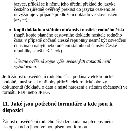
jazyce, přiloží se k němu jeho úřední překlad do jazyka
českého (úředně ověřený překlad do jazyka českého se
nevyžaduje v případě předložení dokladu ve slovenském
jazyce),
kopii dokladu o státním občanství nositele rodného čísla
(např. kopie platného cestovního dokladu nositele rodného
čísla; v případě občanů České republiky nesmí být osvědčení
či listina o nabytí nebo udělení státního občanství České
republiky starší než 1 rok).
Úředně ověřená kopie výše uvedených dokladů není
vyžadována.
Je-li žádost o osvědčení rodného čísla podána v elektronické
podobě, musí se jako přílohy přiložit elektronické obrazy
dokumentů (dokladu o datu a místě narození a státním občanství) ve
formátu PDF nebo JPEG.
11. Jaké jsou potřebné formuláře a kde jsou k
dispozici
Žádost o osvědčení rodného čísla lze podat na předepsaném
tiskopisu nebo jinou volnou písemnou formou.