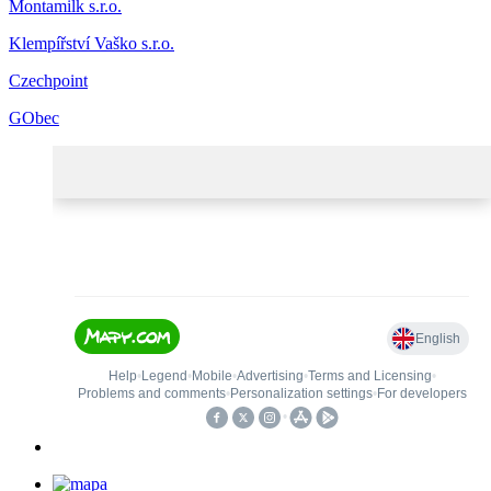
Montamilk s.r.o.
Klempířství Vaško s.r.o.
Czechpoint
GObec