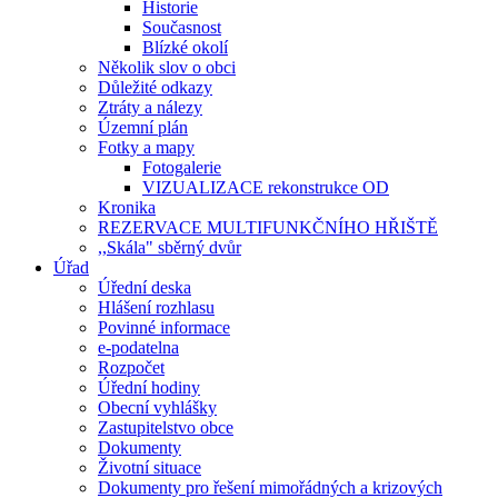
Historie
Současnost
Blízké okolí
Několik slov o obci
Důležité odkazy
Ztráty a nálezy
Územní plán
Fotky a mapy
Fotogalerie
VIZUALIZACE rekonstrukce OD
Kronika
REZERVACE MULTIFUNKČNÍHO HŘIŠTĚ
,,Skála" sběrný dvůr
Úřad
Úřední deska
Hlášení rozhlasu
Povinné informace
e-podatelna
Rozpočet
Úřední hodiny
Obecní vyhlášky
Zastupitelstvo obce
Dokumenty
Životní situace
Dokumenty pro řešení mimořádných a krizových