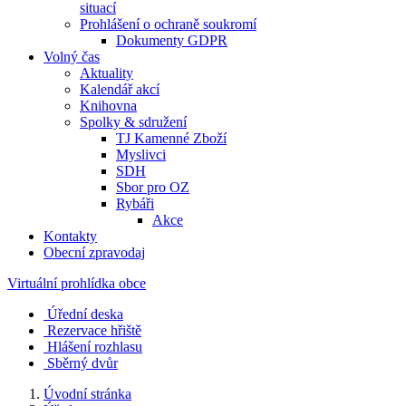
situací
Prohlášení o ochraně soukromí
Dokumenty GDPR
Volný čas
Aktuality
Kalendář akcí
Knihovna
Spolky & sdružení
TJ Kamenné Zboží
Myslivci
SDH
Sbor pro OZ
Rybáři
Akce
Kontakty
Obecní zpravodaj
Virtuální prohlídka obce
Úřední deska
Rezervace hřiště
Hlášení rozhlasu
Sběrný dvůr
Úvodní stránka