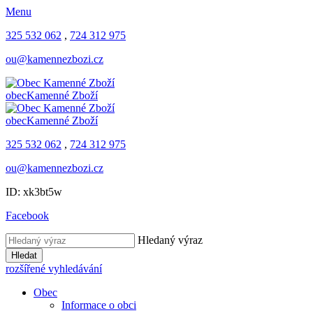
Menu
325 532 062
,
724 312 975
ou@kamennezbozi.cz
obec
Kamenné Zboží
obec
Kamenné Zboží
325 532 062
,
724 312 975
ou@kamennezbozi.cz
ID: xk3bt5w
Facebook
Hledaný výraz
Hledat
rozšířené vyhledávání
Obec
Informace o obci