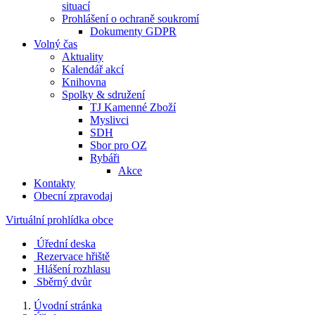
situací
Prohlášení o ochraně soukromí
Dokumenty GDPR
Volný čas
Aktuality
Kalendář akcí
Knihovna
Spolky & sdružení
TJ Kamenné Zboží
Myslivci
SDH
Sbor pro OZ
Rybáři
Akce
Kontakty
Obecní zpravodaj
Virtuální prohlídka obce
Úřední deska
Rezervace hřiště
Hlášení rozhlasu
Sběrný dvůr
Úvodní stránka