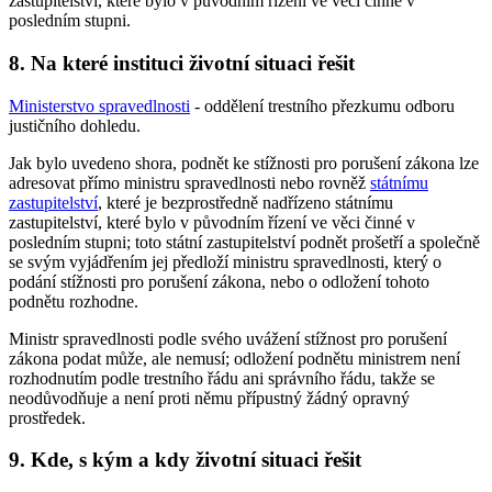
zastupitelství, které bylo v původním řízení ve věci činné v
posledním stupni.
8. Na které instituci životní situaci řešit
Ministerstvo spravedlnosti
- oddělení trestního přezkumu odboru
justičního dohledu.
Jak bylo uvedeno shora, podnět ke stížnosti pro porušení zákona lze
adresovat přímo ministru spravedlnosti nebo rovněž
státnímu
zastupitelství
, které je bezprostředně nadřízeno státnímu
zastupitelství, které bylo v původním řízení ve věci činné v
posledním stupni; toto státní zastupitelství podnět prošetří a společně
se svým vyjádřením jej předloží ministru spravedlnosti, který o
podání stížnosti pro porušení zákona, nebo o odložení tohoto
podnětu rozhodne.
Ministr spravedlnosti podle svého uvážení stížnost pro porušení
zákona podat může, ale nemusí; odložení podnětu ministrem není
rozhodnutím podle trestního řádu ani správního řádu, takže se
neodůvodňuje a není proti němu přípustný žádný opravný
prostředek.
9. Kde, s kým a kdy životní situaci řešit