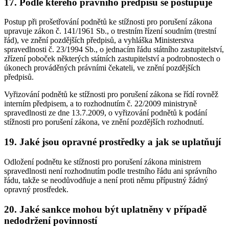
17. Podle kterého právního předpisu se postupuje
Postup při prošetřování podnětů ke stížnosti pro porušení zákona
upravuje zákon č. 141/1961 Sb., o trestním řízení soudním (trestní
řád), ve znění pozdějších předpisů, a vyhláška Ministerstva
spravedlnosti č. 23/1994 Sb., o jednacím řádu státního zastupitelství,
zřízení poboček některých státních zastupitelství a podrobnostech o
úkonech prováděných právními čekateli, ve znění pozdějších
předpisů.
Vyřizování podnětů ke stížnosti pro porušení zákona se řídí rovněž
interním předpisem, a to rozhodnutím č. 22/2009 ministryně
spravedlnosti ze dne 13.7.2009, o vyřizování podnětů k podání
stížnosti pro porušení zákona, ve znění pozdějších rozhodnutí.
19. Jaké jsou opravné prostředky a jak se uplatňují
Odložení podnětu ke stížnosti pro porušení zákona ministrem
spravedlnosti není rozhodnutím podle trestního řádu ani správního
řádu, takže se neodůvodňuje a není proti němu přípustný žádný
opravný prostředek.
20. Jaké sankce mohou být uplatněny v případě
nedodržení povinností