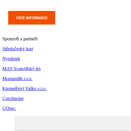
Sponzoři a partneři
Středočeský kraj
Nymburk
MAS Svatojiřský les
Montamilk s.r.o.
Klempířství Vaško s.r.o.
Czechpoint
GObec