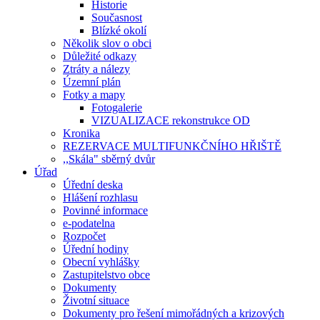
Historie
Současnost
Blízké okolí
Několik slov o obci
Důležité odkazy
Ztráty a nálezy
Územní plán
Fotky a mapy
Fotogalerie
VIZUALIZACE rekonstrukce OD
Kronika
REZERVACE MULTIFUNKČNÍHO HŘIŠTĚ
,,Skála" sběrný dvůr
Úřad
Úřední deska
Hlášení rozhlasu
Povinné informace
e-podatelna
Rozpočet
Úřední hodiny
Obecní vyhlášky
Zastupitelstvo obce
Dokumenty
Životní situace
Dokumenty pro řešení mimořádných a krizových