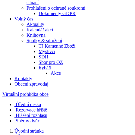
situací
Prohlášení o ochraně soukromí
Dokumenty GDPR
Volný čas
Aktuality
Kalendář akcí
Knihovna
Spolky & sdružení
TJ Kamenné Zboží
Myslivci
SDH
Sbor pro OZ
Rybáři
Akce
Kontakty
Obecní zpravodaj
Virtuální prohlídka obce
Úřední deska
Rezervace hřiště
Hlášení rozhlasu
Sběrný dvůr
Úvodní stránka