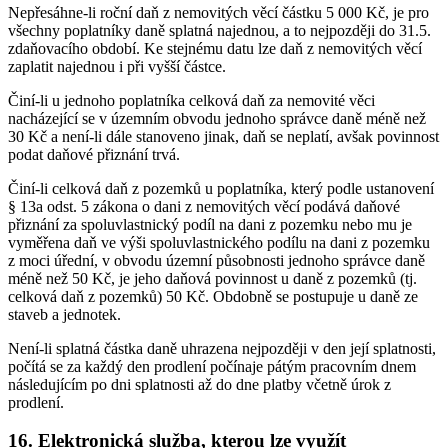
Nepřesáhne-li roční daň z nemovitých věcí částku 5 000 Kč, je pro
všechny poplatníky daně splatná najednou, a to nejpozději do 31.5.
zdaňovacího období. Ke stejnému datu lze daň z nemovitých věcí
zaplatit najednou i při vyšší částce.
Činí-li u jednoho poplatníka celková daň za nemovité věci
nacházející se v územním obvodu jednoho správce daně méně než
30 Kč a není-li dále stanoveno jinak, daň se neplatí, avšak povinnost
podat daňové přiznání trvá.
Činí-li celková daň z pozemků u poplatníka, který podle ustanovení
§ 13a odst. 5 zákona o dani z nemovitých věcí podává daňové
přiznání za spoluvlastnický podíl na dani z pozemku nebo mu je
vyměřena daň ve výši spoluvlastnického podílu na dani z pozemku
z moci úřední, v obvodu územní působnosti jednoho správce daně
méně než 50 Kč, je jeho daňová povinnost u daně z pozemků (tj.
celková daň z pozemků) 50 Kč. Obdobně se postupuje u daně ze
staveb a jednotek.
Není-li splatná částka daně uhrazena nejpozději v den její splatnosti,
počítá se za každý den prodlení počínaje pátým pracovním dnem
následujícím po dni splatnosti až do dne platby včetně úrok z
prodlení.
16. Elektronická služba, kterou lze využít