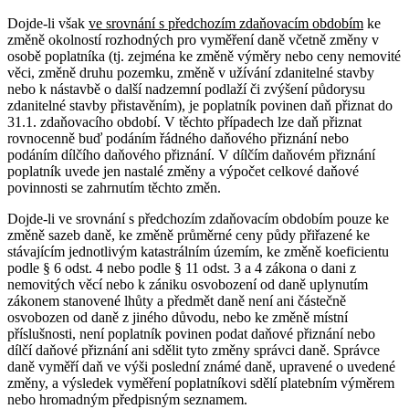
Dojde-li však
ve srovnání s předchozím zdaňovacím obdobím
ke
změně okolností rozhodných pro vyměření daně včetně změny v
osobě poplatníka (tj. zejména ke změně výměry nebo ceny nemovité
věci, změně druhu pozemku, změně v užívání zdanitelné stavby
nebo k nástavbě o další nadzemní podlaží či zvýšení půdorysu
zdanitelné stavby přistavěním), je poplatník povinen daň přiznat do
31.1. zdaňovacího období. V těchto případech lze daň přiznat
rovnocenně buď podáním řádného daňového přiznání nebo
podáním dílčího daňového přiznání. V dílčím daňovém přiznání
poplatník uvede jen nastalé změny a výpočet celkové daňové
povinnosti se zahrnutím těchto změn.
Dojde-li ve srovnání s předchozím zdaňovacím obdobím pouze ke
změně sazeb daně, ke změně průměrné ceny půdy přiřazené ke
stávajícím jednotlivým katastrálním územím, ke změně koeficientu
podle § 6 odst. 4 nebo podle § 11 odst. 3 a 4 zákona o dani z
nemovitých věcí nebo k zániku osvobození od daně uplynutím
zákonem stanovené lhůty a předmět daně není ani částečně
osvobozen od daně z jiného důvodu, nebo ke změně místní
příslušnosti, není poplatník povinen podat daňové přiznání nebo
dílčí daňové přiznání ani sdělit tyto změny správci daně. Správce
daně vyměří daň ve výši poslední známé daně, upravené o uvedené
změny, a výsledek vyměření poplatníkovi sdělí platebním výměrem
nebo hromadným předpisným seznamem.