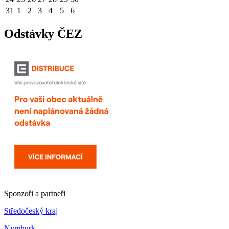
31
1
2
3
4
5
6
Odstávky ČEZ
Sponzoři a partneři
Středočeský kraj
Nymburk