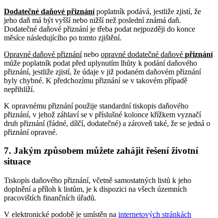
Dodatečné daňové přiznání
poplatník podává, jestliže zjistí, že
jeho daň má být vyšší nebo nižší než poslední známá daň.
Dodatečné daňové přiznání je třeba podat nejpozději do konce
měsíce následujícího po tomto zjištění.
Opravné daňové přiznání
nebo
opravné dodatečné daňové
přiznání
může poplatník podat před uplynutím lhůty k podání daňového
přiznání, jestliže zjistí, že údaje v již podaném daňovém přiznání
byly chybné. K předchozímu přiznání se v takovém případě
nepřihlíží.
K opravnému přiznání použije standardní tiskopis daňového
přiznání, v jehož záhlaví se v příslušné kolonce křížkem vyznačí
druh přiznání (řádné, dílčí, dodatečné) a zároveň také, že se jedná o
přiznání opravné.
7. Jakým způsobem můžete zahájit řešení životní
situace
Tiskopis daňového přiznání, včetně samostatných listů k jeho
doplnění a příloh k listům, je k dispozici na všech územních
pracovištích finančních úřadů.
V elektronické podobě je umístěn na
internetových stránkách