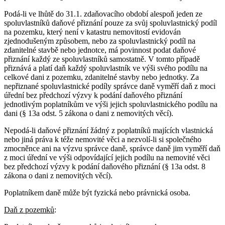
Podá-li ve lhůtě do 31.1. zdaňovacího období alespoň jeden ze
spoluvlastníků daňové přiznání pouze za svůj spoluvlastnický podíl
na pozemku, který není v katastru nemovitostí evidován
zjednodušeným způsobem, nebo za spoluvlastnický podíl na
zdanitelné stavbě nebo jednotce, má povinnost podat daňové
přiznání každý ze spoluvlastníků samostatně. V tomto případě
přiznává a platí daň každý spoluvlastník ve výši svého podílu na
celkové dani z pozemku, zdanitelné stavby nebo jednotky. Za
nepřiznané spoluvlastnické podíly správce daně vyměří daň z moci
úřední bez předchozí výzvy k podání daňového přiznání
jednotlivým poplatníkům ve výši jejich spoluvlastnického podílu na
dani (§ 13a odst. 5 zákona o dani z nemovitých věcí).
Nepodá-li daňové přiznání žádný z poplatníků majících vlastnická
nebo jiná práva k téže nemovité věci a nezvolí-li si společného
zmocněnce ani na výzvu správce daně, správce daně jim vyměří daň
z moci úřední ve výši odpovídající jejich podílu na nemovité věci
bez předchozí výzvy k podání daňového přiznání (§ 13a odst. 8
zákona o dani z nemovitých věcí).
Poplatníkem daně může být fyzická nebo právnická osoba.
Daň z pozemků
: