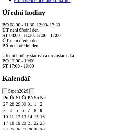
Prohlášení o ochraně soukromí
Úřední hodiny
PO
08:00 - 11:30, 12:00- 17:30
ÚT
není úřední den
ST
08:00 - 11:30, 12:00 - 17:00
ČT
není úřední den
PÁ
není úřední den
Úřední hodiny starosta a místostarostka
PO
17:00 - 19:00
ST
17:00 - 19:00
Kalendář
Srpen
2026
Po
Út
St
Čt
Pá
So
Ne
27
28
29
30
31
1
2
3
4
5
6
7
8
9
10
11
12
13
14
15
16
17
18
19
20
21
22
23
24
25
26
27
28
29
30