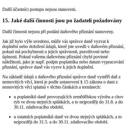
Další účastníci postupu nejsou stanoveni.
15. Jaké další činnosti jsou po žadateli požadovány
Další činnosti nejsou při podání daňového přiznání stanoveny.
Jak již bylo výše uvedeno, může vás správce daně vyzvat k
doplnění nebo doložení údajů, které jste uvedli v daňovém přiznání,
pokud má pochybnosti o jejich správnosti, pravdivosti nebo
úplnosti. Pokud vašemu daňovému přiznání chybí povinné
náležitosti, jako je např. podpis poplatníka nebo datum vypracování
přiznání, správce daně vás vyzve k jejich doplnění.
Na základě údajů z daňového přiznání správce daně vyměří daň z
nemovitých věcí, která je podle ustanovení § 15 zákona o dani z
nemovitých věcí splatná v těchto částkách a termínech:
u poplatníků daně provozujících zemědělskou výrobu a chov
ryb ve dvou stejných splátkách, a to nejpozději do 31.8. a do
30.11. zdaňovacího období,
u ostatních poplatníků daně ve dvou stejných splátkách, a to
nejpozději do 31.5. a do 30.11. zdaňovacího období.