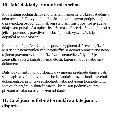
10. Jaké doklady je nutné mít s sebou
Při vlastním podání daňového přiznání nemusíte prokazovat údaje v
něm uvedené. Po vyplnění přiznání potvrdíte svým podpisem (jde-li
o právnickou osobu, učiní tak její statutární zástupce), že uváděné
údaje jsou pravdivé a úplné. Jestliže má správce daně pochybnosti o
jejich správnosti, pravdivosti nebo úplnosti, vyzve vás k jejich
doplnění nebo doložení.
Z dokumentů potřebných pro správné vyplnění daňového přiznání
je u daně z nemovitých věcí nejdůležitější doklad o vlastnictví nebo
o jiném právním vztahu k přiznávané nemovité věci, jímž je
zpravidla výpis z katastru nemovitostí, kupní smlouva nebo jiný
dokument.
Další dokumenty mohou sloužit k vymezení předmětu daně a patří
sem např. stavební povolení nebo kolaudační rozhodnutí, stavební
dokumentace, příp. také rozhodnutí nebo potvrzení kompetentních
správních orgánů o skutečnostech, které jsou podmínkou pro
přiznání nároku na osvobození od daně.
11. Jaké jsou potřebné formuláře a kde jsou k
dispozici