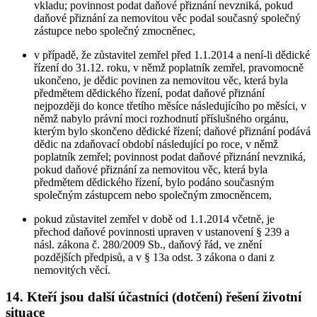
vkladu; povinnost podat daňové přiznání nevzniká, pokud
daňové přiznání za nemovitou věc podal současný společný
zástupce nebo společný zmocněnec,
v případě, že zůstavitel zemřel před 1.1.2014 a není-li dědické
řízení do 31.12. roku, v němž poplatník zemřel, pravomocně
ukončeno, je dědic povinen za nemovitou věc, která byla
předmětem dědického řízení, podat daňové přiznání
nejpozději do konce třetího měsíce následujícího po měsíci, v
němž nabylo právní moci rozhodnutí příslušného orgánu,
kterým bylo skončeno dědické řízení; daňové přiznání podává
dědic na zdaňovací období následující po roce, v němž
poplatník zemřel; povinnost podat daňové přiznání nevzniká,
pokud daňové přiznání za nemovitou věc, která byla
předmětem dědického řízení, bylo podáno současným
společným zástupcem nebo společným zmocněncem,
pokud zůstavitel zemřel v době od 1.1.2014 včetně, je
přechod daňové povinnosti upraven v ustanovení § 239 a
násl. zákona č. 280/2009 Sb., daňový řád, ve znění
pozdějších předpisů, a v § 13a odst. 3 zákona o dani z
nemovitých věcí.
14. Kteří jsou další účastníci (dotčení) řešení životní
situace