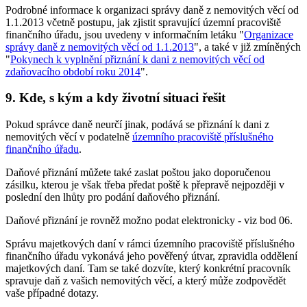
Podrobné informace k organizaci správy daně z nemovitých věcí od
1.1.2013 včetně postupu, jak zjistit spravující územní pracoviště
finančního úřadu, jsou uvedeny v informačním letáku "
Organizace
správy daně z nemovitých věcí od 1.1.2013
", a také v již zmíněných
"
Pokynech k vyplnění přiznání k dani z nemovitých věcí od
zdaňovacího období roku 2014
".
9. Kde, s kým a kdy životní situaci řešit
Pokud správce daně neurčí jinak, podává se přiznání k dani z
nemovitých věcí v podatelně
územního pracoviště příslušného
finančního úřadu
.
Daňové přiznání můžete také zaslat poštou jako doporučenou
zásilku, kterou je však třeba předat poště k přepravě nejpozději v
poslední den lhůty pro podání daňového přiznání.
Daňové přiznání je rovněž možno podat elektronicky - viz bod 06.
Správu majetkových daní v rámci územního pracoviště příslušného
finančního úřadu vykonává jeho pověřený útvar, zpravidla oddělení
majetkových daní. Tam se také dozvíte, který konkrétní pracovník
spravuje daň z vašich nemovitých věcí, a který může zodpovědět
vaše případné dotazy.