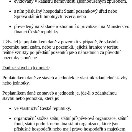
evidovaný v katastru nemovitostí zjednodušeným způsobem,
s ním příslušný hospodařit Státní pozemkový úřad nebo
Správa státních hmotných rezerv, nebo
převedený na základě rozhodnutí o privatizaci na Ministerstvo
financí České republiky.
Uživatel je poplatníkem daně z pozemků v případě, že vlastník
pozemku není znám, nebo u pozemků, jejichž hranice v terénu
reálně vznikly po předání pozemků jako náhradních za původní
pozemky sloučené.
Daň ze staveb a jednotek
:
Poplatníkem daně ze staveb a jednotek je vlastník zdanitelné stavby
nebo jednotky.
Poplatníkem daně ze staveb a jednotek je, jde-li o zdanitelnou
stavbu nebo jednotku, která je:
ve vlastnictví České republiky,
organizační složka státu, státní příspěvková organizace, státní
fond, státní podnik nebo jiná státní organizace, které jsou
příslušné hospodařit nebo mají právo hospodařit s majetkem