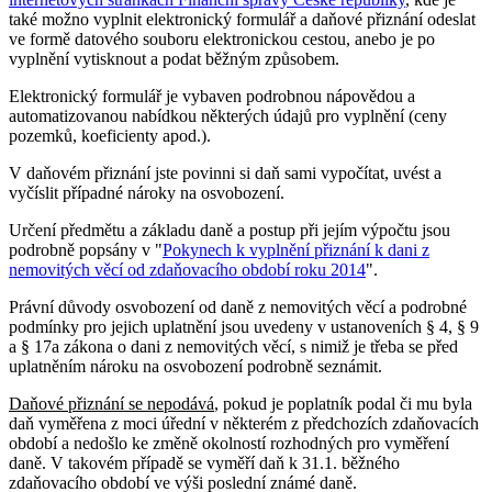
také možno vyplnit elektronický formulář a daňové přiznání odeslat
ve formě datového souboru elektronickou cestou, anebo je po
vyplnění vytisknout a podat běžným způsobem.
Elektronický formulář je vybaven podrobnou nápovědou a
automatizovanou nabídkou některých údajů pro vyplnění (ceny
pozemků, koeficienty apod.).
V daňovém přiznání jste povinni si daň sami vypočítat, uvést a
vyčíslit případné nároky na osvobození.
Určení předmětu a základu daně a postup při jejím výpočtu jsou
podrobně popsány v "
Pokynech k vyplnění přiznání k dani z
nemovitých věcí od zdaňovacího období roku 2014
".
Právní důvody osvobození od daně z nemovitých věcí a podrobné
podmínky pro jejich uplatnění jsou uvedeny v ustanoveních § 4, § 9
a § 17a zákona o dani z nemovitých věcí, s nimiž je třeba se před
uplatněním nároku na osvobození podrobně seznámit.
Daňové přiznání se nepodává
, pokud je poplatník podal či mu byla
daň vyměřena z moci úřední v některém z předchozích zdaňovacích
období a nedošlo ke změně okolností rozhodných pro vyměření
daně. V takovém případě se vyměří daň k 31.1. běžného
zdaňovacího období ve výši poslední známé daně.