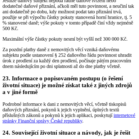
Jestliže daňový subjekt nepodá řádné daňové tvrzení nebo
dodatečné daňové přiznání, ačkoli měl tuto povinnost, a neučiní tak
ani dodatečně po dobu, kdy možnost podat tato přiznání trvá,
použije se při výpočtu částky pokuty stanovená horní hranice, tj. 5
% stanovené daně; výše pokuty v tomto případě činí vždy nejméně
500 Kč.
Maximální výše částky pokuty nesmí být vyšší než 300 000 Kč.
Za pozdní platby daně z nemovitých věcí vzniká daňovému
subjektu podle ustanovení § 252 daňového řádu povinnost uhradit
úrok z prodlení za každý den prodlení, počínaje pátým pracovním
dnem následujícím po dni splatnosti až do dne platby včetně.
23. Informace o popisovaném postupu (o řešení
životní situace) je možné získat také z jiných zdrojů
a v jiné formě
Podrobné informace k dani z nemovitých věcí, včetně tiskopisů
daňových přiznání, pokynů k jejich vyplnění, úplných textů
příslušných zákonů a pokynů k jejich aplikaci, poskytují
internetové
stránky Finanční správy České republiky
.
24. Související životní situace a návody, jak je řešit