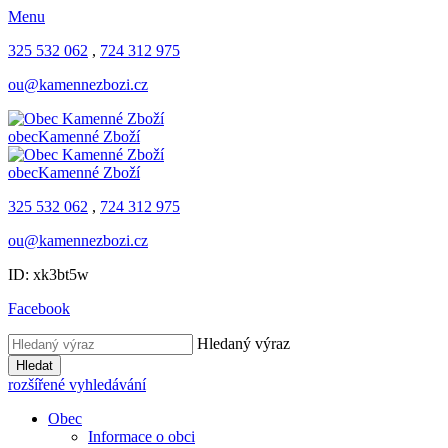
Menu
325 532 062
,
724 312 975
ou@kamennezbozi.cz
obec
Kamenné Zboží
obec
Kamenné Zboží
325 532 062
,
724 312 975
ou@kamennezbozi.cz
ID: xk3bt5w
Facebook
Hledaný výraz
Hledat
rozšířené vyhledávání
Obec
Informace o obci