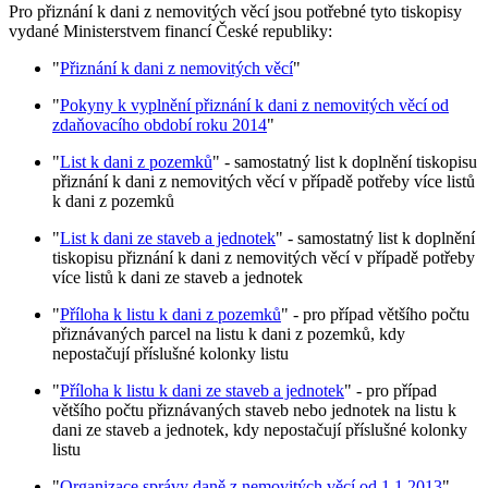
Pro přiznání k dani z nemovitých věcí jsou potřebné tyto tiskopisy
vydané Ministerstvem financí České republiky:
"
Přiznání k dani z nemovitých věcí
"
"
Pokyny k vyplnění přiznání k dani z nemovitých věcí od
zdaňovacího období roku 2014
"
"
List k dani z pozemků
" - samostatný list k doplnění tiskopisu
přiznání k dani z nemovitých věcí v případě potřeby více listů
k dani z pozemků
"
List k dani ze staveb a jednotek
" - samostatný list k doplnění
tiskopisu přiznání k dani z nemovitých věcí v případě potřeby
více listů k dani ze staveb a jednotek
"
Příloha k listu k dani z pozemků
" - pro případ většího počtu
přiznávaných parcel na listu k dani z pozemků, kdy
nepostačují příslušné kolonky listu
"
Příloha k listu k dani ze staveb a jednotek
" - pro případ
většího počtu přiznávaných staveb nebo jednotek na listu k
dani ze staveb a jednotek, kdy nepostačují příslušné kolonky
listu
"
Organizace správy daně z nemovitých věcí od 1.1.2013
" -