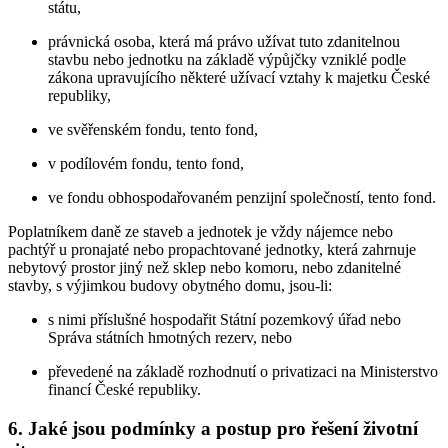
státu,
právnická osoba, která má právo užívat tuto zdanitelnou
stavbu nebo jednotku na základě výpůjčky vzniklé podle
zákona upravujícího některé užívací vztahy k majetku České
republiky,
ve svěřenském fondu, tento fond,
v podílovém fondu, tento fond,
ve fondu obhospodařovaném penzijní společností, tento fond.
Poplatníkem daně ze staveb a jednotek je vždy nájemce nebo
pachtýř u pronajaté nebo propachtované jednotky, která zahrnuje
nebytový prostor jiný než sklep nebo komoru, nebo zdanitelné
stavby, s výjimkou budovy obytného domu, jsou-li:
s nimi příslušné hospodařit Státní pozemkový úřad nebo
Správa státních hmotných rezerv, nebo
převedené na základě rozhodnutí o privatizaci na Ministerstvo
financí České republiky.
6. Jaké jsou podmínky a postup pro řešení životní