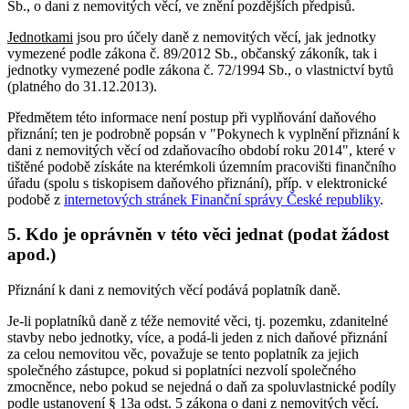
Sb., o dani z nemovitých věcí, ve znění pozdějších předpisů.
Jednotkami
jsou pro účely daně z nemovitých věcí, jak jednotky
vymezené podle zákona č. 89/2012 Sb., občanský zákoník, tak i
jednotky vymezené podle zákona č. 72/1994 Sb., o vlastnictví bytů
(platného do 31.12.2013).
Předmětem této informace není postup při vyplňování daňového
přiznání; ten je podrobně popsán v "Pokynech k vyplnění přiznání k
dani z nemovitých věcí od zdaňovacího období roku 2014", které v
tištěné podobě získáte na kterémkoli územním pracovišti finančního
úřadu (spolu s tiskopisem daňového přiznání), příp. v elektronické
podobě z
internetových stránek Finanční správy České republiky
.
5. Kdo je oprávněn v této věci jednat (podat žádost
apod.)
Přiznání k dani z nemovitých věcí podává poplatník daně.
Je-li poplatníků daně z téže nemovité věci, tj. pozemku, zdanitelné
stavby nebo jednotky, více, a podá-li jeden z nich daňové přiznání
za celou nemovitou věc, považuje se tento poplatník za jejich
společného zástupce, pokud si poplatníci nezvolí společného
zmocněnce, nebo pokud se nejedná o daň za spoluvlastnické podíly
podle ustanovení § 13a odst. 5 zákona o dani z nemovitých věcí.