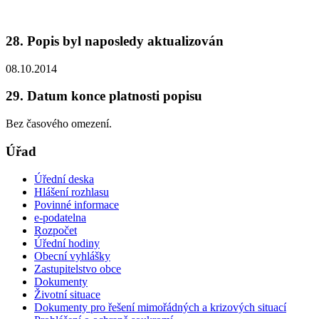
28. Popis byl naposledy aktualizován
08.10.2014
29. Datum konce platnosti popisu
Bez časového omezení.
Úřad
Úřední deska
Hlášení rozhlasu
Povinné informace
e-podatelna
Rozpočet
Úřední hodiny
Obecní vyhlášky
Zastupitelstvo obce
Dokumenty
Životní situace
Dokumenty pro řešení mimořádných a krizových situací