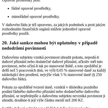
Opravné prostředky jsou:
řádné opravné prostředky,
mimořádné opravné prostředky.
V daňovém řádu je též upraveno, za jakých podmínek a proti jakým
rozhodnutím finančních orgánů můžete jednotlivé opravné
prostředky použít.
20. Jaké sankce mohou být uplatněny v případě
nedodržení povinností
Daňovému subjektu vzniká povinnost uhradit pokutu, nepodá-li
daňové přiznání nebo dodatečné daňové přiznání, ačkoliv měl tuto
povinnost, nebo učiní-li tak po stanovené lhůtě, a toto zpoždění je
delší než 5 pracovních dnů, ve výši 0,05 % stanovené daně za každý
následující den prodlení, nejvýše však 5 % stanovené daně (§ 250
daňového řádu).
Pokuta za opožděné tvrzení daně, vzniklá v důsledku pozdního
podání řádného daňového přiznání nebo dodatečného daňového
přiznání, se nepředepíše a daňovému subjektu nevzniká povinnost ji
uhradit, dosáhne-li její výše částku menší než 200 Kč.