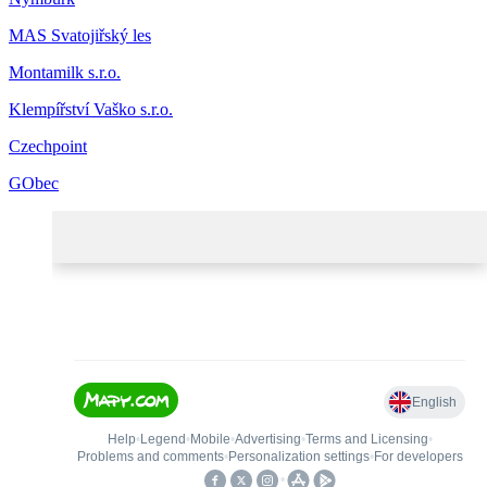
MAS Svatojiřský les
Montamilk s.r.o.
Klempířství Vaško s.r.o.
Czechpoint
GObec