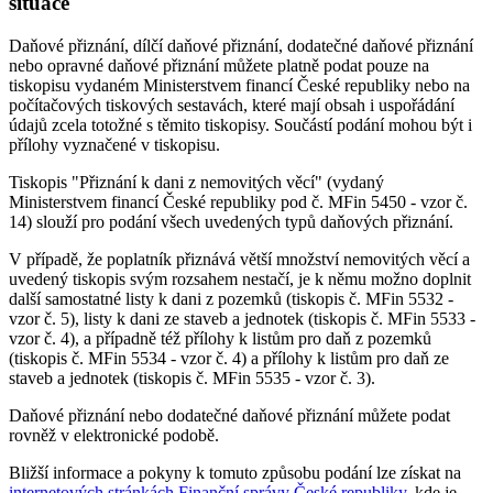
situace
Daňové přiznání, dílčí daňové přiznání, dodatečné daňové přiznání
nebo opravné daňové přiznání můžete platně podat pouze na
tiskopisu vydaném Ministerstvem financí České republiky nebo na
počítačových tiskových sestavách, které mají obsah i uspořádání
údajů zcela totožné s těmito tiskopisy. Součástí podání mohou být i
přílohy vyznačené v tiskopisu.
Tiskopis "Přiznání k dani z nemovitých věcí" (vydaný
Ministerstvem financí České republiky pod č. MFin 5450 - vzor č.
14) slouží pro podání všech uvedených typů daňových přiznání.
V případě, že poplatník přiznává větší množství nemovitých věcí a
uvedený tiskopis svým rozsahem nestačí, je k němu možno doplnit
další samostatné listy k dani z pozemků (tiskopis č. MFin 5532 -
vzor č. 5), listy k dani ze staveb a jednotek (tiskopis č. MFin 5533 -
vzor č. 4), a případně též přílohy k listům pro daň z pozemků
(tiskopis č. MFin 5534 - vzor č. 4) a přílohy k listům pro daň ze
staveb a jednotek (tiskopis č. MFin 5535 - vzor č. 3).
Daňové přiznání nebo dodatečné daňové přiznání můžete podat
rovněž v elektronické podobě.
Bližší informace a pokyny k tomuto způsobu podání lze získat na
internetových stránkách Finanční správy České republiky
, kde je