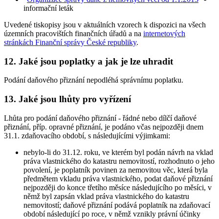
informační leták
Uvedené tiskopisy jsou v aktuálních vzorech k dispozici na všech
územních pracovištích finančních úřadů a na
internetových
stránkách Finanční správy České republiky
.
12. Jaké jsou poplatky a jak je lze uhradit
Podání daňového přiznání nepodléhá správnímu poplatku.
13. Jaké jsou lhůty pro vyřízení
Lhůta pro podání daňového přiznání - řádné nebo dílčí daňové
přiznání, příp. opravné přiznání, je podáno včas nejpozději dnem
31.1. zdaňovacího období, s následujícími výjimkami:
nebylo-li do 31.12. roku, ve kterém byl podán návrh na vklad
práva vlastnického do katastru nemovitostí, rozhodnuto o jeho
povolení, je poplatník povinen za nemovitou věc, která byla
předmětem vkladu práva vlastnického, podat daňové přiznání
nejpozději do konce třetího měsíce následujícího po měsíci, v
němž byl zapsán vklad práva vlastnického do katastru
nemovitostí; daňové přiznání podává poplatník na zdaňovací
období následující po roce, v němž vznikly právní účinky