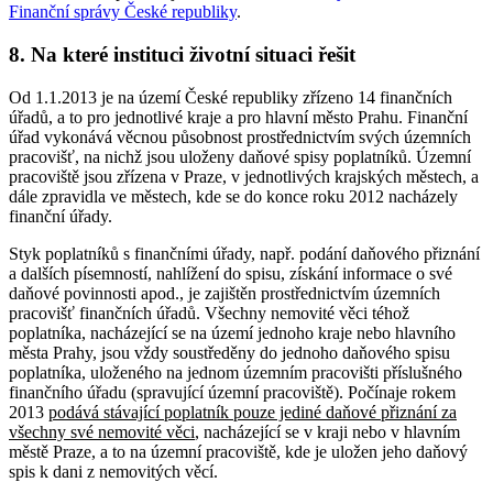
Finanční správy České republiky
.
8. Na které instituci životní situaci řešit
Od 1.1.2013 je na území České republiky zřízeno 14 finančních
úřadů, a to pro jednotlivé kraje a pro hlavní město Prahu. Finanční
úřad vykonává věcnou působnost prostřednictvím svých územních
pracovišť, na nichž jsou uloženy daňové spisy poplatníků. Územní
pracoviště jsou zřízena v Praze, v jednotlivých krajských městech, a
dále zpravidla ve městech, kde se do konce roku 2012 nacházely
finanční úřady.
Styk poplatníků s finančními úřady, např. podání daňového přiznání
a dalších písemností, nahlížení do spisu, získání informace o své
daňové povinnosti apod., je zajištěn prostřednictvím územních
pracovišť finančních úřadů. Všechny nemovité věci téhož
poplatníka, nacházející se na území jednoho kraje nebo hlavního
města Prahy, jsou vždy soustředěny do jednoho daňového spisu
poplatníka, uloženého na jednom územním pracovišti příslušného
finančního úřadu (spravující územní pracoviště). Počínaje rokem
2013
podává stávající poplatník pouze jediné daňové přiznání za
všechny své nemovité věci
, nacházející se v kraji nebo v hlavním
městě Praze, a to na územní pracoviště, kde je uložen jeho daňový
spis k dani z nemovitých věcí.