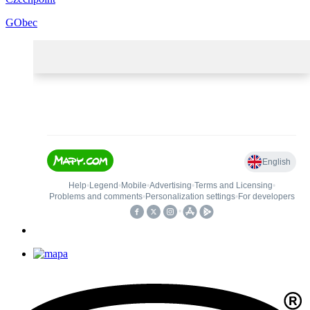
GObec