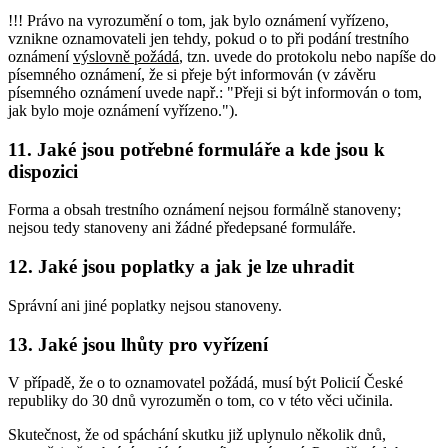
!!! Právo na vyrozumění o tom, jak bylo oznámení vyřízeno,
vznikne oznamovateli jen tehdy, pokud o to při podání trestního
oznámení
výslovně požádá
, tzn. uvede do protokolu nebo napíše do
písemného oznámení, že si přeje být informován (v závěru
písemného oznámení uvede např.: "Přeji si být informován o tom,
jak bylo moje oznámení vyřízeno.").
11. Jaké jsou potřebné formuláře a kde jsou k
dispozici
Forma a obsah trestního oznámení nejsou formálně stanoveny;
nejsou tedy stanoveny ani žádné předepsané formuláře.
12. Jaké jsou poplatky a jak je lze uhradit
Správní ani jiné poplatky nejsou stanoveny.
13. Jaké jsou lhůty pro vyřízení
V případě, že o to oznamovatel požádá, musí být Policií České
republiky do 30 dnů vyrozuměn o tom, co v této věci učinila.
Skutečnost, že od spáchání skutku již uplynulo několik dnů,