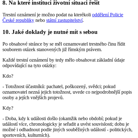
8. Na které instituci životní situaci řešit
Trestní oznámení je možno podat na kterékoli
oddělení Policie
České republiky
nebo
státní zastupitelství
.
10. Jaké doklady je nutné mít s sebou
Po obsahové stránce by se měl oznamovatel trestného činu řídit
souborem otázek stanovených již římským právem.
Každé trestní oznámení by tedy mělo obsahovat základní údaje
odpovídající na tyto otázky:
Kdo?
- Totožnost účastníků: pachatel, poškozený, svědci; pokud
oznamovatel nezná jejich totožnost, uvede co nejpodrobnější popis
osoby a jejích vnějších projevů.
Kdy?
- Doba, kdy k události došlo (okamžik nebo období; pokud je
událostí více, chronologicky je seřadit a uvést souvislosti; dobu je
možné i odhadnout podle jiných souběžných událostí - politických,
sportovních, kulturních).