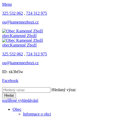
Menu
325 532 062
,
724 312 975
ou@kamennezbozi.cz
obec
Kamenné Zboží
obec
Kamenné Zboží
325 532 062
,
724 312 975
ou@kamennezbozi.cz
ID: xk3bt5w
Facebook
Hledaný výraz
Hledat
rozšířené vyhledávání
Obec
Informace o obci