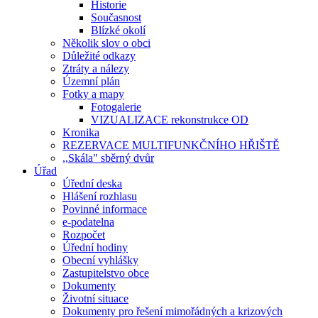
Historie
Současnost
Blízké okolí
Několik slov o obci
Důležité odkazy
Ztráty a nálezy
Územní plán
Fotky a mapy
Fotogalerie
VIZUALIZACE rekonstrukce OD
Kronika
REZERVACE MULTIFUNKČNÍHO HŘIŠTĚ
,,Skála" sběrný dvůr
Úřad
Úřední deska
Hlášení rozhlasu
Povinné informace
e-podatelna
Rozpočet
Úřední hodiny
Obecní vyhlášky
Zastupitelstvo obce
Dokumenty
Životní situace
Dokumenty pro řešení mimořádných a krizových