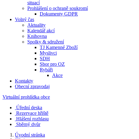
situací
Prohlášení o ochraně soukromí
Dokumenty GDPR
Volný čas
Aktuality
Kalendář akcí
Knihovna
Spolky & sdružení
TJ Kamenné Zboží
Myslivci
SDH
Sbor pro OZ
Rybáři
Akce
Kontakty
Obecní zpravodaj
Virtuální prohlídka obce
Úřední deska
Rezervace hřiště
Hlášení rozhlasu
Sběrný dvůr
Úvodní stránka