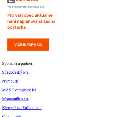
Sponzoři a partneři
Středočeský kraj
Nymburk
MAS Svatojiřský les
Montamilk s.r.o.
Klempířství Vaško s.r.o.
Czechpoint