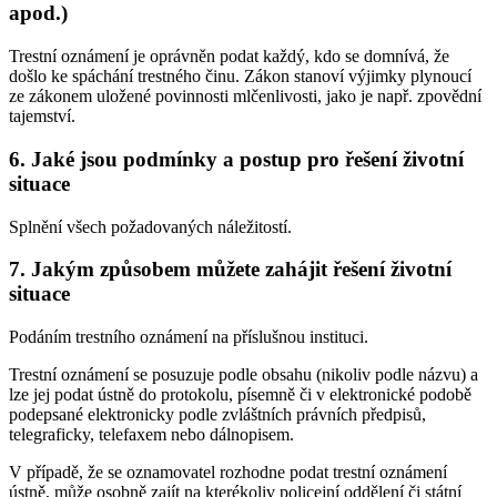
apod.)
Trestní oznámení je oprávněn podat každý, kdo se domnívá, že
došlo ke spáchání trestného činu. Zákon stanoví výjimky plynoucí
ze zákonem uložené povinnosti mlčenlivosti, jako je např. zpovědní
tajemství.
6. Jaké jsou podmínky a postup pro řešení životní
situace
Splnění všech požadovaných náležitostí.
7. Jakým způsobem můžete zahájit řešení životní
situace
Podáním trestního oznámení na příslušnou instituci.
Trestní oznámení se posuzuje podle obsahu (nikoliv podle názvu) a
lze jej podat ústně do protokolu, písemně či v elektronické podobě
podepsané elektronicky podle zvláštních právních předpisů,
telegraficky, telefaxem nebo dálnopisem.
V případě, že se oznamovatel rozhodne podat trestní oznámení
ústně, může osobně zajít na kterékoliv policejní oddělení či státní