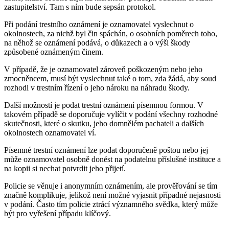
zastupitelství. Tam s ním bude sepsán protokol.
Při podání trestního oznámení je oznamovatel vyslechnut o
okolnostech, za nichž byl čin spáchán, o osobních poměrech toho,
na něhož se oznámení podává, o důkazech a o výši škody
způsobené oznámeným činem.
V případě, že je oznamovatel zároveň poškozeným nebo jeho
zmocněncem, musí být vyslechnut také o tom, zda žádá, aby soud
rozhodl v trestním řízení o jeho nároku na náhradu škody.
Další možností je podat trestní oznámení písemnou formou. V
takovém případě se doporučuje vylíčit v podání všechny rozhodné
skutečnosti, které o skutku, jeho domnělém pachateli a dalších
okolnostech oznamovatel ví.
Písemné trestní oznámení lze podat doporučeně poštou nebo jej
může oznamovatel osobně donést na podatelnu příslušné instituce a
na kopii si nechat potvrdit jeho přijetí.
Policie se věnuje i anonymním oznámením, ale prověřování se tím
značně komplikuje, jelikož není možné vyjasnit případné nejasnosti
v podání. Často tím policie ztrácí významného svědka, který může
být pro vyřešení případu klíčový.