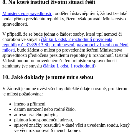
8. Na které instituci životní situaci řešit
Ministerstvo spravedlnosti
- oddělení ústavněprávní; žádost lze také
podat přímo prezidentu republiky, řízení však provádí Ministerstvo
spravedlnosti.
V případě, že se bude jednat o žádost osoby, která trpí nemocí či
chorobou ve smyslu
článku I. odst. 2 rozhodnutí prezidenta
republiky č. 378/2013 Sb., o přenesení pravomoci v řízení o udělení
milosti
, bude žádost o milost po provedeném šetření Ministerstva
spravedlnosti předložena prezidentu republiky k rozhodnutí. Ostatní
žádosti budou po provedeném šetření ministrem spravedlnosti
zamítnuty (ve smyslu
článku I. odst. 1 rozhodnutí
).
10. Jaké doklady je nutné mít s sebou
V žádosti je nutné uvést všechny důležité údaje o osobě, pro kterou
je milost požadována:
jméno a příjmení,
datum narození nebo rodné číslo,
adresu trvalého pobytu,
platnou korespondenční adresu,
spisové značky rozsudků v dané věci s uvedením soudu, který
ve věci rozhodoval (či jejich kopie),