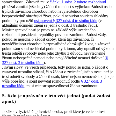
spravedlnosti. Zároveň mu v
článku I. odst. 2 tohoto rozhodnutí
přikázal zamítat (všechny) žádosti o milost s výjimkou žádostí osob
trpících závažnou chorobou nebo nevyléčitelnou chorobou
bezprostředně ohrožující život, pokud nebudou soudem shledány
podmínky pro užití
ustanovení § 327 odst. 4 trestního řádu
(v
aktuálním účinném znění se jedná o odst. 3 trestního řádu).
Ministr spravedlnosti je proto na základě výše uvedeného
rozhodnutí prezidenta republiky povinen zamítnout žádost vždy,
pokud se nejedná o žádost osoby, která trpí závažnou, či
nevyléčitelnou chorobou bezprostředně ohrožující život, a zároveň
pokud sám soud neshledal podmínky k tomu, aby upustil od výkonu
trestu odnětí svobody nebo jeho zbytku z důvodu nevyléčitelné
životu nebezpečné nemoci nebo nevyléčitelné nemoci duševní (
§
327 odst. 3 trestního řádu
).
Jinými slovy, ve všech případech, tedy pokud se jedná o žádost o
zastavení trestního stíhání, či o žádost o zmírnění jiného trestu než je
trest odnětí svobody a žádosti osob, které nejsou nemocné tak, jak je
výše popsáno, a soud nevydal rozhodnutí podle
§ 327 odst. 3
trestního řádu
, musí ministr spravedlnosti žádost zamítnout.
5. Kdo je oprávněn v této věci jednat (podat žádost
apod.)
Jakákoliv fyzická či právnická osoba, proti které je vedeno trestní