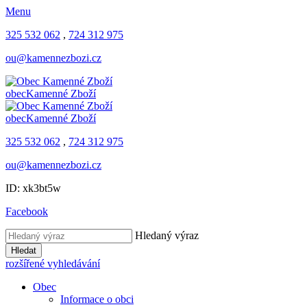
Menu
325 532 062
,
724 312 975
ou@kamennezbozi.cz
obec
Kamenné Zboží
obec
Kamenné Zboží
325 532 062
,
724 312 975
ou@kamennezbozi.cz
ID: xk3bt5w
Facebook
Hledaný výraz
Hledat
rozšířené vyhledávání
Obec
Informace o obci