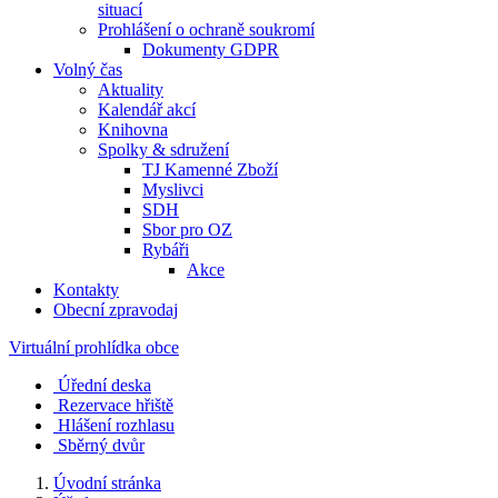
situací
Prohlášení o ochraně soukromí
Dokumenty GDPR
Volný čas
Aktuality
Kalendář akcí
Knihovna
Spolky & sdružení
TJ Kamenné Zboží
Myslivci
SDH
Sbor pro OZ
Rybáři
Akce
Kontakty
Obecní zpravodaj
Virtuální prohlídka obce
Úřední deska
Rezervace hřiště
Hlášení rozhlasu
Sběrný dvůr
Úvodní stránka