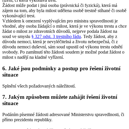
řízení, či která vykonává trest.
Žádost může podat i jiná osoba (právnická či fyzická), která má
zájem na tom, aby byla milost udělena osobě trestně stíhané či osobě
vykonávající trest.
Vzhledem k omezení vyplývajícím pro ministra spravedlnosti je
vhodné, aby osoba žádající o milost, která je ve výkonu trestu a chce
žádat o milost ze zdravotních důvodů, nejprve podala žádost na
soud ve smyslu
§ 327 odst. 3 trestního řádu
. Tedy žádost, aby z
důvodu nemoci, která je nevyléčitelná a životu nebezpečná, či z
důvodu nemoci duševní, sám soud upustil od výkonu trestu odnětí
svobody. Po zamítnutí této žádosti soudem je možné podat žádost o
milost s nadějí na kladné vyřízení.
6. Jaké jsou podmínky a postup pro řešení životní
situace
Splnění všech požadovaných náležitostí.
7. Jakým způsobem můžete zahájit řešení životní
situace
Podáním písemné žádosti adresované Ministerstvu spravedlnosti, či
přímo prezidentu republiky.