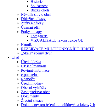
Historie
Současnost
Blízké okolí
Několik slov o obci
Důležité odkazy
Ztráty a nálezy
Územní plán
Fotky a mapy
Fotogalerie
VIZUALIZACE rekonstrukce OD
Kronika
REZERVACE MULTIFUNKČNÍHO HŘIŠTĚ
,,Skála" sběrný dvůr
Úřad
Úřední deska
Hlášení rozhlasu
Povinné informace
e-podatelna
Rozpočet
Úřední hodiny
Obecní vyhlášky
Zastupitelstvo obce
Dokumenty
Životní situace
Dokumenty pro řešení mimořádných a krizových