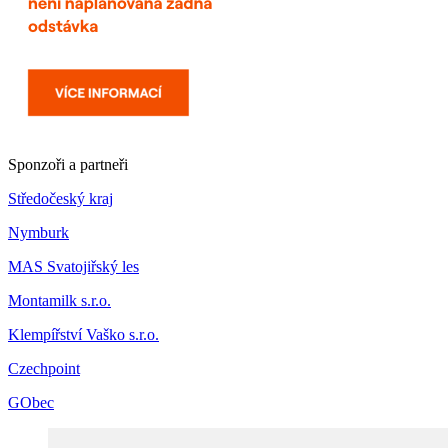
Sponzoři a partneři
Středočeský kraj
Nymburk
MAS Svatojiřský les
Montamilk s.r.o.
Klempířství Vaško s.r.o.
Czechpoint
GObec