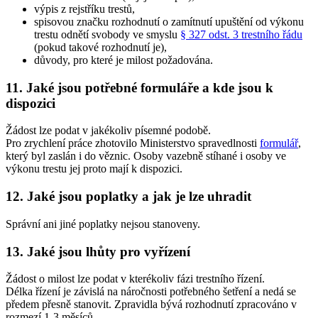
výpis z rejstříku trestů,
spisovou značku rozhodnutí o zamítnutí upuštění od výkonu
trestu odnětí svobody ve smyslu
§ 327 odst. 3 trestního řádu
(pokud takové rozhodnutí je),
důvody, pro které je milost požadována.
11. Jaké jsou potřebné formuláře a kde jsou k
dispozici
Žádost lze podat v jakékoliv písemné podobě.
Pro zrychlení práce zhotovilo Ministerstvo spravedlnosti
formulář
,
který byl zaslán i do věznic. Osoby vazebně stíhané i osoby ve
výkonu trestu jej proto mají k dispozici.
12. Jaké jsou poplatky a jak je lze uhradit
Správní ani jiné poplatky nejsou stanoveny.
13. Jaké jsou lhůty pro vyřízení
Žádost o milost lze podat v kterékoliv fázi trestního řízení.
Délka řízení je závislá na náročnosti potřebného šetření a nedá se
předem přesně stanovit. Zpravidla bývá rozhodnutí zpracováno v
rozmezí 1-3 měsíců.