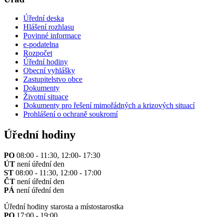
Úřední deska
Hlášení rozhlasu
Povinné informace
e-podatelna
Rozpočet
Úřední hodiny
Obecní vyhlášky
Zastupitelstvo obce
Dokumenty
Životní situace
Dokumenty pro řešení mimořádných a krizových situací
Prohlášení o ochraně soukromí
Úřední hodiny
PO
08:00 - 11:30, 12:00- 17:30
ÚT
není úřední den
ST
08:00 - 11:30, 12:00 - 17:00
ČT
není úřední den
PÁ
není úřední den
Úřední hodiny starosta a místostarostka
PO
17:00 - 19:00