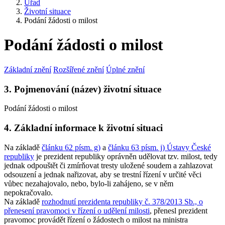
Úřad
Životní situace
Podání žádosti o milost
Podání žádosti o milost
Základní znění
Rozšířené znění
Úplné znění
3. Pojmenování (název) životní situace
Podání žádosti o milost
4. Základní informace k životní situaci
Na základě
článku 62 písm. g)
a
článku 63 písm. j) Ústavy České
republiky
je prezident republiky oprávněn udělovat tzv. milost, tedy
jednak odpouštět či zmírňovat tresty uložené soudem a zahlazovat
odsouzení a jednak nařizovat, aby se trestní řízení v určité věci
vůbec nezahajovalo, nebo, bylo-li zahájeno, se v něm
nepokračovalo.
Na základě
rozhodnutí prezidenta republiky č. 378/2013 Sb., o
přenesení pravomoci v řízení o udělení milosti
, přenesl prezident
pravomoc provádět řízení o žádostech o milost na ministra