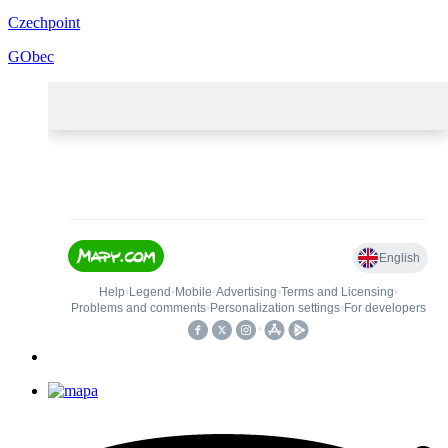
Czechpoint
GObec