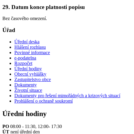
29. Datum konce platnosti popisu
Bez časového omezení.
Úřad
Úřední deska
Hlášení rozhlasu
Povinné informace
e-podatelna
Rozpočet
Úřední hodiny
Obecní vyhlášky
Zastupitelstvo obce
Dokumenty
Životní situace
Dokumenty pro řešení mimořádných a krizových situací
Prohlášení o ochraně soukromí
Úřední hodiny
PO
08:00 - 11:30, 12:00- 17:30
ÚT
není úřední den