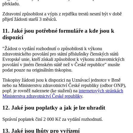
překladu.
Zdravotní způsobilost a výpis z rejstříku trestů nesmí být v době
přijetí žádosti starší 3 měsíců.
11. Jaké jsou potřebné formuláře a kde jsou k
dispozici
"Žádost o vydání rozhodnutí o způsobilosti k výkonu
zdravotnického povolání pro státní příslušníky členských států
Evropské unie, kteří získali způsobilost k výkonu zdravotnických
povolání v jiném členském státě než v České republice" musíte
podat pouze na originálním tiskopisu.
Tiskopisy žádosti jsou k dispozici na Uznávací jednotce v Brně
nebo na Ministerstvu zdravotnictví České republiky (odbor ONP),
popř. je rovněž naleznete (ke stažení) na
internetových stránkách
Ministerstva zdravotnictví České republiky
.
12. Jaké jsou poplatky a jak je lze uhradit
Správní poplatek činí 2 000 Kč za vydání rozhodnutí.
13. Jaké jsou lhůty pro vyřízení