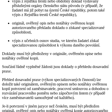
výpis z rejstříku trestů nebo obdobný doklad vydávaný
příslušnými orgány členského státu původu (v případě, že
žadatel má již pobyt na území České republiky, potom také
výpis z Rejstříku trestů České republiky),
originál, ověřený opis nebo notářsky ověřenou kopii
autorizovaného překladu dokladu o získané specializované
způsobilosti,
výpis z učebních osnov studia, ve kterém žadatel získal
specializovanou způsobilost k výkonu daného povolání.
Doklady musí být předloženy v originále, ověřeném opise nebo
notářsky ověřené kopii.
Součástí řádně vyplněné žádosti jsou doklady o přehledu dosavadní
praxe.
Přehled dosavadní praxe (výkon specializovaných činností) lze
doložit také originálem, ověřeným opisem nebo notářsky ověřenou
kopií potvrzení od zaměstnavatele, pracovní smlouvou a dohodou o
rozvázání pracovního poměru nebo zápočtovým listem (v případě
více zaměstnavatelů samozřejmě od každého).
Je-li potvrzení v jiném jazyce než českém, musí být předložen
originál, ověřený opis nebo notářsky ověřená kopie autorizovaného