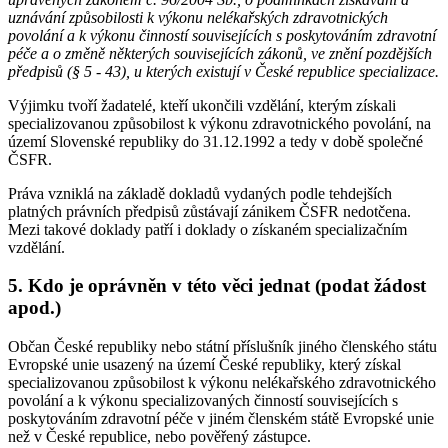
uznávání způsobilosti k výkonu nelékařských zdravotnických
povolání a k výkonu činností souvisejících s poskytováním zdravotní
péče a o změně některých souvisejících zákonů, ve znění pozdějších
předpisů (§ 5 - 43), u kterých existují v České republice specializace.
Výjimku tvoří žadatelé, kteří ukončili vzdělání, kterým získali
specializovanou způsobilost k výkonu zdravotnického povolání, na
území Slovenské republiky do 31.12.1992 a tedy v době společné
ČSFR.
Práva vzniklá na základě dokladů vydaných podle tehdejších
platných právních předpisů zůstávají zánikem ČSFR nedotčena.
Mezi takové doklady patří i doklady o získaném specializačním
vzdělání.
5. Kdo je oprávněn v této věci jednat (podat žádost
apod.)
Občan České republiky nebo státní příslušník jiného členského státu
Evropské unie usazený na území České republiky, který získal
specializovanou způsobilost k výkonu nelékařského zdravotnického
povolání a k výkonu specializovaných činností souvisejících s
poskytováním zdravotní péče v jiném členském státě Evropské unie
než v České republice, nebo pověřený zástupce.