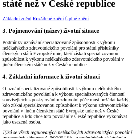
státě než v České republice
Základní znění
Rozšířené znění
Úplné znění
3. Pojmenování (název) životní situace
Podmínky uznávání specializované způsobilosti k výkonu
nelékařského zdravotnického povolání pro státní příslušníky
členských států Evropské unie, kteří získali specializovanou
způsobilost k výkonu nelékařského zdravotnického povolání v
jiném členském státě než v České republice
4. Základní informace k životní situaci
O uznání specializované způsobilosti k výkonu nelékařského
zdravotnického povolání a k výkonu specializovaných činností
souvisejících s poskytováním zdravotní péče musí požádat každý,
kdo získal specializovanou způsobilost k výkonu zdravotnického
povolání v jiném členském státě Evropské unie než v České
republice a kdo chce toto povolání v České republice vykonávat
jako usazená osoba.
Týká se všech regulovaných nelékařských zdravotnických povolání
upravených zákonem č. 96/2004 Sb., o podmínkách získávání a