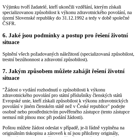
Výjimku tvoří žadatelé, kteří ukončili vzdělání, kterým získali
specializovanou způsobilost k výkonu zdravotnického povolání, na
území Slovenské republiky do 31.12.1992 a tedy v době společné
ČSFR.
6. Jaké jsou podmínky a postup pro řešení životní
situace
Splnění všech požadovaných náležitostí (specializovaná způsobilost,
trestní bezúhonnost a zdravotní způsobilost).
7. Jakým způsobem můžete zahájit řešení životní
situace
"Žádost o vydání rozhodnutí o způsobilosti k výkonu
zdravotnického povolání pro státní příslušníky členských států
Evropské unie, kteří získali způsobilost k výkonu zdravotnických
povolání v jiném členském státě než v České republice" podejte
osobně nebo prostřednictvím pověřeného zástupce (tento zástupce
nemusí mít plnou moc při podání žádosti).
Poštou můžete žádost odeslat v případě, je-li řádně vyplněna na
originálním tiskopisu a zároveň k ní jsou přiloženy originály,