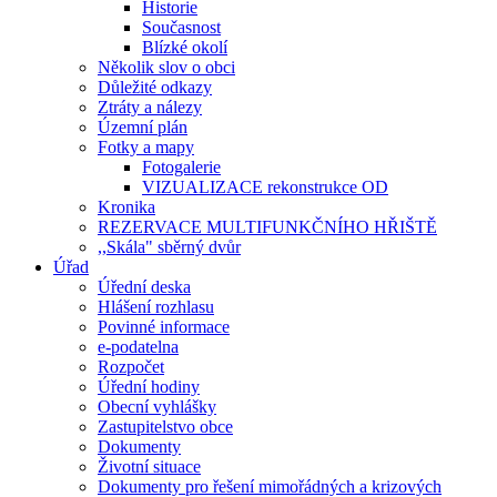
Historie
Současnost
Blízké okolí
Několik slov o obci
Důležité odkazy
Ztráty a nálezy
Územní plán
Fotky a mapy
Fotogalerie
VIZUALIZACE rekonstrukce OD
Kronika
REZERVACE MULTIFUNKČNÍHO HŘIŠTĚ
,,Skála" sběrný dvůr
Úřad
Úřední deska
Hlášení rozhlasu
Povinné informace
e-podatelna
Rozpočet
Úřední hodiny
Obecní vyhlášky
Zastupitelstvo obce
Dokumenty
Životní situace
Dokumenty pro řešení mimořádných a krizových