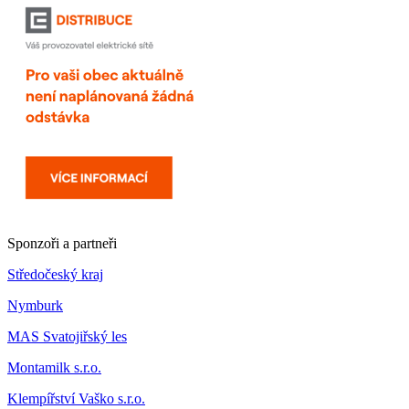
Sponzoři a partneři
Středočeský kraj
Nymburk
MAS Svatojiřský les
Montamilk s.r.o.
Klempířství Vaško s.r.o.