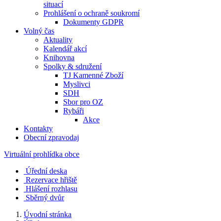
situací
Prohlášení o ochraně soukromí
Dokumenty GDPR
Volný čas
Aktuality
Kalendář akcí
Knihovna
Spolky & sdružení
TJ Kamenné Zboží
Myslivci
SDH
Sbor pro OZ
Rybáři
Akce
Kontakty
Obecní zpravodaj
Virtuální prohlídka obce
Úřední deska
Rezervace hřiště
Hlášení rozhlasu
Sběrný dvůr
Úvodní stránka