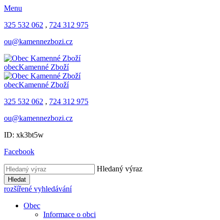
Menu
325 532 062
,
724 312 975
ou@kamennezbozi.cz
obec
Kamenné Zboží
obec
Kamenné Zboží
325 532 062
,
724 312 975
ou@kamennezbozi.cz
ID: xk3bt5w
Facebook
Hledaný výraz
Hledat
rozšířené vyhledávání
Obec
Informace o obci