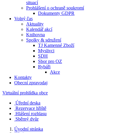
situací
Prohlášení o ochraně soukromí
Dokumenty GDPR
Volný čas
Aktuality
Kalendář akcí
Knihovna
Spolky & sdružení
TJ Kamenné Zboží
Myslivci
SDH
Sbor pro OZ
Rybáři
Akce
Kontakty
Obecní zpravodaj
Virtuální prohlídka obce
Úřední deska
Rezervace hřiště
Hlášení rozhlasu
Sběrný dvůr
Úvodní stránka