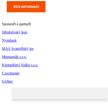
Sponzoři a partneři
Středočeský kraj
Nymburk
MAS Svatojiřský les
Montamilk s.r.o.
Klempířství Vaško s.r.o.
Czechpoint
GObec