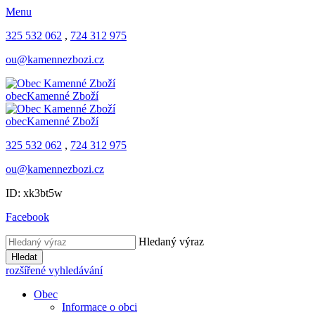
Menu
325 532 062
,
724 312 975
ou@kamennezbozi.cz
obec
Kamenné Zboží
obec
Kamenné Zboží
325 532 062
,
724 312 975
ou@kamennezbozi.cz
ID: xk3bt5w
Facebook
Hledaný výraz
Hledat
rozšířené vyhledávání
Obec
Informace o obci