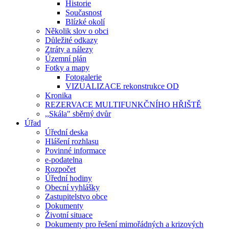
Historie
Současnost
Blízké okolí
Několik slov o obci
Důležité odkazy
Ztráty a nálezy
Územní plán
Fotky a mapy
Fotogalerie
VIZUALIZACE rekonstrukce OD
Kronika
REZERVACE MULTIFUNKČNÍHO HŘIŠTĚ
,,Skála" sběrný dvůr
Úřad
Úřední deska
Hlášení rozhlasu
Povinné informace
e-podatelna
Rozpočet
Úřední hodiny
Obecní vyhlášky
Zastupitelstvo obce
Dokumenty
Životní situace
Dokumenty pro řešení mimořádných a krizových