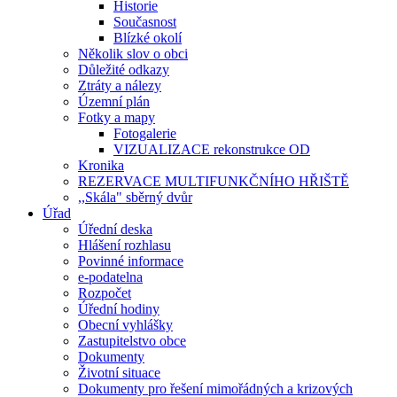
Historie
Současnost
Blízké okolí
Několik slov o obci
Důležité odkazy
Ztráty a nálezy
Územní plán
Fotky a mapy
Fotogalerie
VIZUALIZACE rekonstrukce OD
Kronika
REZERVACE MULTIFUNKČNÍHO HŘIŠTĚ
,,Skála" sběrný dvůr
Úřad
Úřední deska
Hlášení rozhlasu
Povinné informace
e-podatelna
Rozpočet
Úřední hodiny
Obecní vyhlášky
Zastupitelstvo obce
Dokumenty
Životní situace
Dokumenty pro řešení mimořádných a krizových