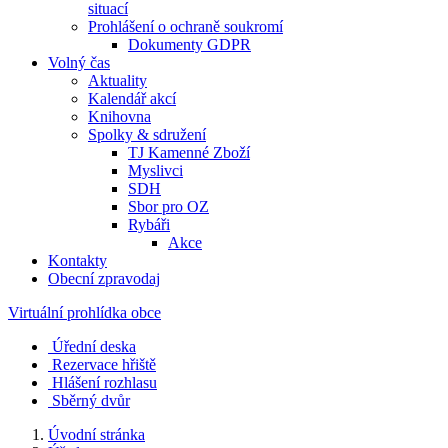
situací
Prohlášení o ochraně soukromí
Dokumenty GDPR
Volný čas
Aktuality
Kalendář akcí
Knihovna
Spolky & sdružení
TJ Kamenné Zboží
Myslivci
SDH
Sbor pro OZ
Rybáři
Akce
Kontakty
Obecní zpravodaj
Virtuální prohlídka obce
Úřední deska
Rezervace hřiště
Hlášení rozhlasu
Sběrný dvůr
Úvodní stránka