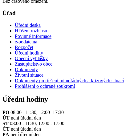
Bez časového omezení.
Úřad
Úřední deska
Hlášení rozhlasu
Povinné informace
e-podatelna
Rozpočet
Úřední hodiny
Obecní vyhlášky
Zastupitelstvo obce
Dokumenty
Životní situace
Dokumenty pro řešení mimořádných a krizových situací
Prohlášení o ochraně soukromí
Úřední hodiny
PO
08:00 - 11:30, 12:00- 17:30
ÚT
není úřední den
ST
08:00 - 11:30, 12:00 - 17:00
ČT
není úřední den
PÁ
není úřední den