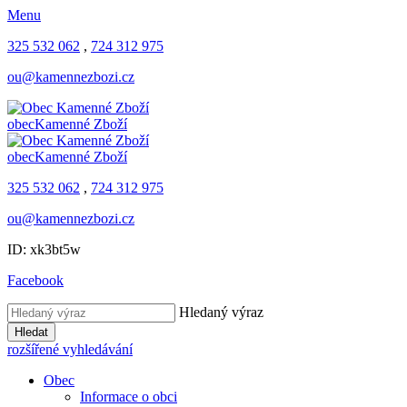
Menu
325 532 062
,
724 312 975
ou@kamennezbozi.cz
obec
Kamenné Zboží
obec
Kamenné Zboží
325 532 062
,
724 312 975
ou@kamennezbozi.cz
ID: xk3bt5w
Facebook
Hledaný výraz
Hledat
rozšířené vyhledávání
Obec
Informace o obci