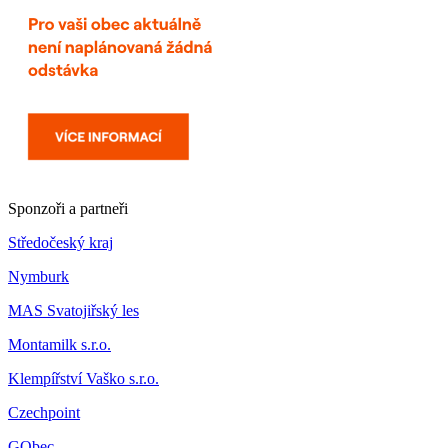
Sponzoři a partneři
Středočeský kraj
Nymburk
MAS Svatojiřský les
Montamilk s.r.o.
Klempířství Vaško s.r.o.
Czechpoint
GObec