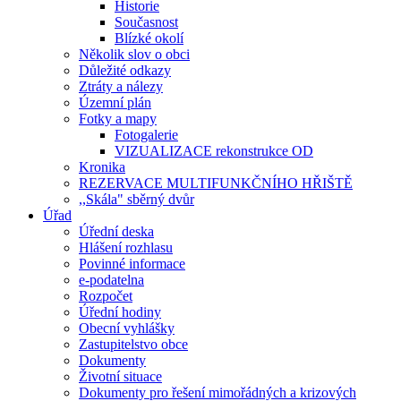
Historie
Současnost
Blízké okolí
Několik slov o obci
Důležité odkazy
Ztráty a nálezy
Územní plán
Fotky a mapy
Fotogalerie
VIZUALIZACE rekonstrukce OD
Kronika
REZERVACE MULTIFUNKČNÍHO HŘIŠTĚ
,,Skála" sběrný dvůr
Úřad
Úřední deska
Hlášení rozhlasu
Povinné informace
e-podatelna
Rozpočet
Úřední hodiny
Obecní vyhlášky
Zastupitelstvo obce
Dokumenty
Životní situace
Dokumenty pro řešení mimořádných a krizových