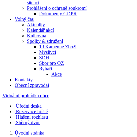
situací
Prohlášení o ochraně soukromí
Dokumenty GDPR
Volný čas
Aktuality
Kalendář akcí
Knihovna
Spolky & sdružení
TJ Kamenné Zboží
Myslivci
SDH
Sbor pro OZ
Rybáři
Akce
Kontakty
Obecní zpravodaj
Virtuální prohlídka obce
Úřední deska
Rezervace hřiště
Hlášení rozhlasu
Sběrný dvůr
Úvodní stránka