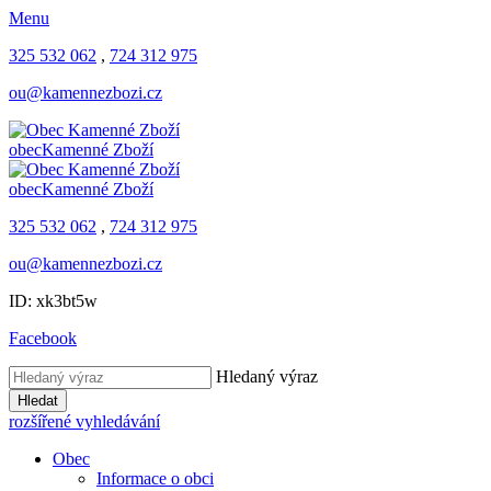
Menu
325 532 062
,
724 312 975
ou@kamennezbozi.cz
obec
Kamenné Zboží
obec
Kamenné Zboží
325 532 062
,
724 312 975
ou@kamennezbozi.cz
ID: xk3bt5w
Facebook
Hledaný výraz
Hledat
rozšířené vyhledávání
Obec
Informace o obci