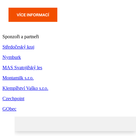
Sponzoři a partneři
Středočeský kraj
Nymburk
MAS Svatojiřský les
Montamilk s.r.o.
Klempířství Vaško s.r.o.
Czechpoint
GObec