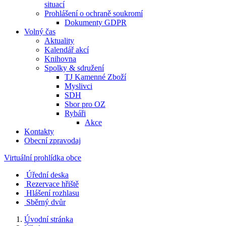
situací
Prohlášení o ochraně soukromí
Dokumenty GDPR
Volný čas
Aktuality
Kalendář akcí
Knihovna
Spolky & sdružení
TJ Kamenné Zboží
Myslivci
SDH
Sbor pro OZ
Rybáři
Akce
Kontakty
Obecní zpravodaj
Virtuální prohlídka obce
Úřední deska
Rezervace hřiště
Hlášení rozhlasu
Sběrný dvůr
Úvodní stránka