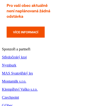
Sponzoři a partneři
Středočeský kraj
Nymburk
MAS Svatojiřský les
Montamilk s.r.o.
Klempířství Vaško s.r.o.
Czechpoint
GObec