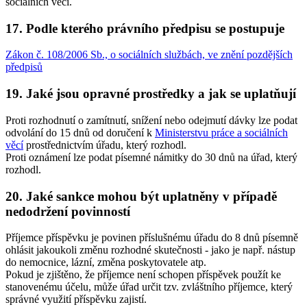
sociálních věcí.
17. Podle kterého právního předpisu se postupuje
Zákon č. 108/2006 Sb., o sociálních službách, ve znění pozdějších
předpisů
19. Jaké jsou opravné prostředky a jak se uplatňují
Proti rozhodnutí o zamítnutí, snížení nebo odejmutí dávky lze podat
odvolání do 15 dnů od doručení k
Ministerstvu práce a sociálních
věcí
prostřednictvím úřadu, který rozhodl.
Proti oznámení lze podat písemné námitky do 30 dnů na úřad, který
rozhodl.
20. Jaké sankce mohou být uplatněny v případě
nedodržení povinností
Příjemce příspěvku je povinen příslušnému úřadu do 8 dnů písemně
ohlásit jakoukoli změnu rozhodné skutečnosti - jako je např. nástup
do nemocnice, lázní, změna poskytovatele atp.
Pokud je zjištěno, že příjemce není schopen příspěvek použít ke
stanovenému účelu, může úřad určit tzv. zvláštního příjemce, který
správné využití příspěvku zajistí.