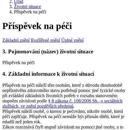
Úřad
Životní situace
Příspěvek na péči
Příspěvek na péči
Základní znění
Rozšířené znění
Úplné znění
3. Pojmenování (název) životní situace
Příspěvek na péči
4. Základní informace k životní situaci
Příspěvek na péči náleží těm osobám, které z důvodu dlouhodobě
nepříznivého zdravotního stavu potřebují pomoc jiné fyzické osoby
při zvládání základních životních potřeb v rozsahu stanoveném
stupněm závislosti podle
§ 8 zákona č. 108/2006 Sb., o sociálních
službách, ve znění pozdějších předpisů
.
Příspěvek náleží osobě, o kterou je pečováno, nikoliv osobě, která
péči zajišťuje. Příspěvek na péči nemůže být přiznán dítěti, které je
mladší než jeden rok.
Zákon rozeznává čtyři stupně závislosti na pomoci jiné osoby, a to