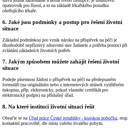
stavu jednat samostatně a nemá svého zástupce, je ustanoven
opatrovník pro řízení, a to na základě lékařského posudku
ošetřujícího lékaře.
6. Jaké jsou podmínky a postup pro řešení životní
situace
Základní podmínkou pro vznik nároku na příspěvek na péči je
dlouhodobě nepříznivý zdravotní stav žadatele a potřeba pomoci při
zvládání základních životních potřeb.
7. Jakým způsobem můžete zahájit řešení životní
situace
Podejte písemnou žádost o příspěvek na péči na předepsaném
formuláři (na originálním nebo z internetových stránek vytištěném
tiskopisu, příp. elektronicky, pokud vlastníte certifikát pro
elektronický podpis) na příslušný úřad.
8. Na které instituci životní situaci řešit
Obraťte se na
Úřad práce České republiky - krajskou pobočku
, resp.
kontaktní pracoviště, dle místa vašeho trvalého pobytu.