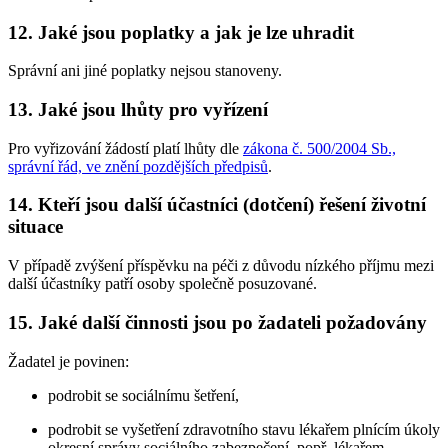
12. Jaké jsou poplatky a jak je lze uhradit
Správní ani jiné poplatky nejsou stanoveny.
13. Jaké jsou lhůty pro vyřízení
Pro vyřizování žádostí platí lhůty dle
zákona č. 500/2004 Sb.,
správní řád, ve znění pozdějších předpisů
.
14. Kteří jsou další účastníci (dotčení) řešení životní
situace
V případě zvýšení příspěvku na péči z důvodu nízkého příjmu mezi
další účastníky patří osoby společně posuzované.
15. Jaké další činnosti jsou po žadateli požadovány
Žadatel je povinen:
podrobit se sociálnímu šetření,
podrobit se vyšetření zdravotního stavu lékařem plnícím úkoly
okresní správy sociálního zabezpečení, popř. lékařem