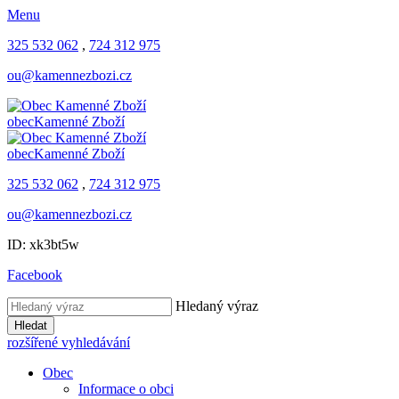
Menu
325 532 062
,
724 312 975
ou@kamennezbozi.cz
obec
Kamenné Zboží
obec
Kamenné Zboží
325 532 062
,
724 312 975
ou@kamennezbozi.cz
ID: xk3bt5w
Facebook
Hledaný výraz
Hledat
rozšířené vyhledávání
Obec
Informace o obci