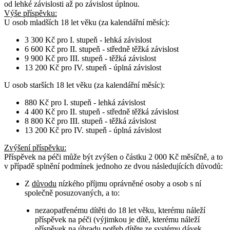
od lehké závislosti až po závislost úplnou.
Výše příspěvku:
U osob
mladších 18 let věku
(za kalendářní měsíc):
3 300 Kč pro I. stupeň - lehká závislost
6 600 Kč pro II. stupeň - středně těžká závislost
9 900 Kč pro III. stupeň - těžká závislost
13 200 Kč pro IV. stupeň - úplná závislost
U osob
starších 18 let věku
(za kalendářní měsíc):
880 Kč pro I. stupeň - lehká závislost
4 400 Kč pro II. stupeň - středně těžká závislost
8 800 Kč pro III. stupeň - těžká závislost
13 200 Kč pro IV. stupeň - úplná závislost
Zvýšení příspěvku
:
Příspěvek na péči může být zvýšen o částku 2 000 Kč měsíčně, a to
v případě splnění podmínek jednoho ze dvou následujících důvodů:
Z
důvodu
nízkého příjmu oprávněné osoby a osob s ní
společně posuzovaných, a to:
nezaopatřenému dítěti do 18 let věku, kterému náleží
příspěvek na péči (výjimkou je dítě, kterému náleží
příspěvek na úhradu potřeb dítěte ze systému dávek