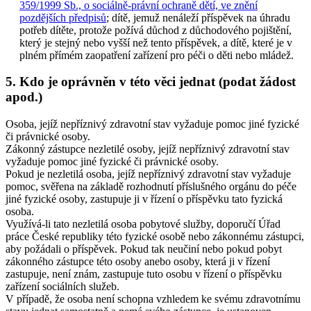
359/1999 Sb., o sociálně-právní ochraně dětí, ve znění
pozdějších předpisů
; dítě, jemuž nenáleží příspěvek na úhradu
potřeb dítěte, protože požívá důchod z důchodového pojištění,
který je stejný nebo vyšší než tento příspěvek, a dítě, které je v
plném přímém zaopatření zařízení pro péči o děti nebo mládež.
5. Kdo je oprávněn v této věci jednat (podat žádost
apod.)
Osoba, jejíž nepříznivý zdravotní stav vyžaduje pomoc jiné fyzické
či právnické osoby.
Zákonný zástupce nezletilé osoby, jejíž nepříznivý zdravotní stav
vyžaduje pomoc jiné fyzické či právnické osoby.
Pokud je nezletilá osoba, jejíž nepříznivý zdravotní stav vyžaduje
pomoc, svěřena na základě rozhodnutí příslušného orgánu do péče
jiné fyzické osoby, zastupuje ji v řízení o příspěvku tato fyzická
osoba.
Využívá-li tato nezletilá osoba pobytové služby, doporučí Úřad
práce České republiky této fyzické osobě nebo zákonnému zástupci,
aby požádali o příspěvek. Pokud tak neučiní nebo pokud pobyt
zákonného zástupce této osoby anebo osoby, která ji v řízení
zastupuje, není znám, zastupuje tuto osobu v řízení o příspěvku
zařízení sociálních služeb.
V případě, že osoba není schopna vzhledem ke svému zdravotnímu