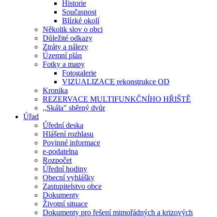
Historie
Současnost
Blízké okolí
Několik slov o obci
Důležité odkazy
Ztráty a nálezy
Územní plán
Fotky a mapy
Fotogalerie
VIZUALIZACE rekonstrukce OD
Kronika
REZERVACE MULTIFUNKČNÍHO HŘIŠTĚ
,,Skála" sběrný dvůr
Úřad
Úřední deska
Hlášení rozhlasu
Povinné informace
e-podatelna
Rozpočet
Úřední hodiny
Obecní vyhlášky
Zastupitelstvo obce
Dokumenty
Životní situace
Dokumenty pro řešení mimořádných a krizových