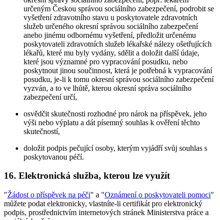
určeným Českou správou sociálního zabezpečení, podrobit se
vyšetření zdravotního stavu u poskytovatele zdravotních
služeb určeného okresní správou sociálního zabezpečení
anebo jinému odbornému vyšetření, předložit určenému
poskytovateli zdravotních služeb lékařské nálezy ošetřujících
lékařů, které mu byly vydány, sdělit a doložit další údaje,
které jsou významné pro vypracování posudku, nebo
poskytnout jinou součinnost, která je potřebná k vypracování
posudku, je-li k tomu okresní správou sociálního zabezpečení
vyzván, a to ve lhůtě, kterou okresní správa sociálního
zabezpečení určí,
osvědčit skutečnosti rozhodné pro nárok na příspěvek, jeho
výši nebo výplatu a dát písemný souhlas k ověření těchto
skutečností,
doložit podpis pečující osoby, kterým vyjádří svůj souhlas s
poskytovanou péčí.
16. Elektronická služba, kterou lze využít
"
Žádost o příspěvek na péči
" a "
Oznámení o poskytovateli pomoci
"
můžete podat elektronicky, vlastníte-li certifikát pro elektronický
podpis, prostřednictvím internetových stránek Ministerstva práce a