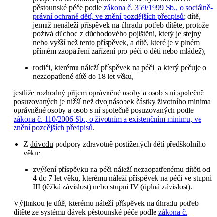
pěstounské péče podle
zákona č. 359/1999 Sb., o sociálně-
právní ochraně dětí, ve znění pozdějších předpisů
; dítě,
jemuž nenáleží příspěvek na úhradu potřeb dítěte, protože
požívá důchod z důchodového pojištění, který je stejný
nebo vyšší než tento příspěvek, a dítě, které je v plném
přímém zaopatření zařízení pro péči o děti nebo mládež),
rodiči, kterému náleží příspěvek na péči, a který pečuje o
nezaopatřené dítě do 18 let věku,
jestliže rozhodný příjem oprávněné osoby a osob s ní společně
posuzovaných je nižší než dvojnásobek částky životního minima
oprávněné osoby a osob s ní společně posuzovaných podle
zákona č. 110/2006 Sb., o životním a existenčním minimu, ve
znění pozdějších předpisů
.
Z
důvodu
podpory zdravotně postižených dětí předškolního
věku:
zvýšení příspěvku na péči náleží nezaopatřenému dítěti od
4 do 7 let věku, kterému náleží příspěvek na péči ve stupni
III (těžká závislost) nebo stupni IV (úplná závislost).
Výjimkou je dítě, kterému náleží příspěvek na úhradu potřeb
dítěte ze systému dávek pěstounské péče podle
zákona č.