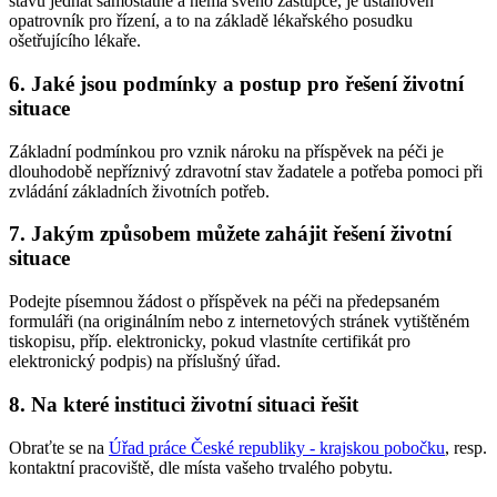
stavu jednat samostatně a nemá svého zástupce, je ustanoven
opatrovník pro řízení, a to na základě lékařského posudku
ošetřujícího lékaře.
6. Jaké jsou podmínky a postup pro řešení životní
situace
Základní podmínkou pro vznik nároku na příspěvek na péči je
dlouhodobě nepříznivý zdravotní stav žadatele a potřeba pomoci při
zvládání základních životních potřeb.
7. Jakým způsobem můžete zahájit řešení životní
situace
Podejte písemnou žádost o příspěvek na péči na předepsaném
formuláři (na originálním nebo z internetových stránek vytištěném
tiskopisu, příp. elektronicky, pokud vlastníte certifikát pro
elektronický podpis) na příslušný úřad.
8. Na které instituci životní situaci řešit
Obraťte se na
Úřad práce České republiky - krajskou pobočku
, resp.
kontaktní pracoviště, dle místa vašeho trvalého pobytu.