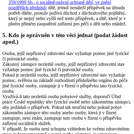
359/1999 Sb., o sociálně-právní ochraně dětí, ve znění
pozdějších předpisů
; dítě, jemuž nenáleží příspěvek na úhradu
potřeb dítěte, protože požívá důchod z důchodového pojištění,
který je stejný nebo vyšší než tento příspěvek, a dítě, které je v
plném přímém zaopatření zařízení pro péči o děti nebo mládež.
5. Kdo je oprávněn v této věci jednat (podat žádost
apod.)
Osoba, jejíž nepříznivý zdravotní stav vyžaduje pomoc jiné fyzické
či právnické osoby.
Zákonný zástupce nezletilé osoby, jejíž nepříznivý zdravotní stav
vyžaduje pomoc jiné fyzické či právnické osoby.
Pokud je nezletilá osoba, jejíž nepříznivý zdravotní stav vyžaduje
pomoc, svěřena na základě rozhodnutí příslušného orgánu do péče
jiné fyzické osoby, zastupuje ji v řízení o příspěvku tato fyzická
osoba.
Využívá-li tato nezletilá osoba pobytové služby, doporučí Úřad
práce České republiky této fyzické osobě nebo zákonnému zástupci,
aby požádali o příspěvek. Pokud tak neučiní nebo pokud pobyt
zákonného zástupce této osoby anebo osoby, která ji v řízení
zastupuje, není znám, zastupuje tuto osobu v řízení o příspěvku
zařízení sociálních služeb.
V případě, že osoba není schopna vzhledem ke svému zdravotnímu