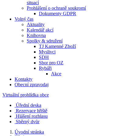
situací
Prohlášení o ochraně soukromí
Dokumenty GDPR
Volný čas
Aktuality
Kalendář akcí
Knihovna
Spolky & sdružení
TJ Kamenné Zboží
Myslivci
SDH
Sbor pro OZ
Rybáři
Akce
Kontakty
Obecní zpravodaj
Virtuální prohlídka obce
Úřední deska
Rezervace hřiště
Hlášení rozhlasu
Sběrný dvůr
Úvodní stránka