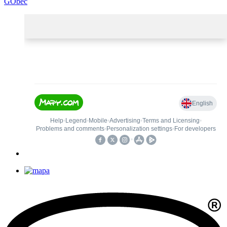
GObec