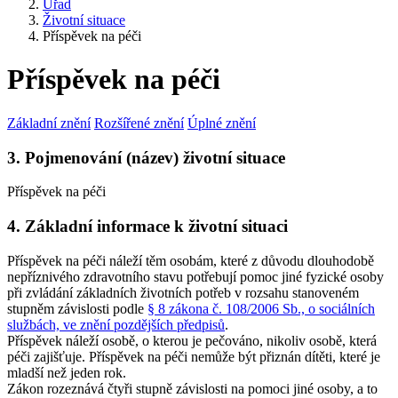
Úřad
Životní situace
Příspěvek na péči
Příspěvek na péči
Základní znění
Rozšířené znění
Úplné znění
3. Pojmenování (název) životní situace
Příspěvek na péči
4. Základní informace k životní situaci
Příspěvek na péči náleží těm osobám, které z důvodu dlouhodobě
nepříznivého zdravotního stavu potřebují pomoc jiné fyzické osoby
při zvládání základních životních potřeb v rozsahu stanoveném
stupněm závislosti podle
§ 8 zákona č. 108/2006 Sb., o sociálních
službách, ve znění pozdějších předpisů
.
Příspěvek náleží osobě, o kterou je pečováno, nikoliv osobě, která
péči zajišťuje. Příspěvek na péči nemůže být přiznán dítěti, které je
mladší než jeden rok.
Zákon rozeznává čtyři stupně závislosti na pomoci jiné osoby, a to