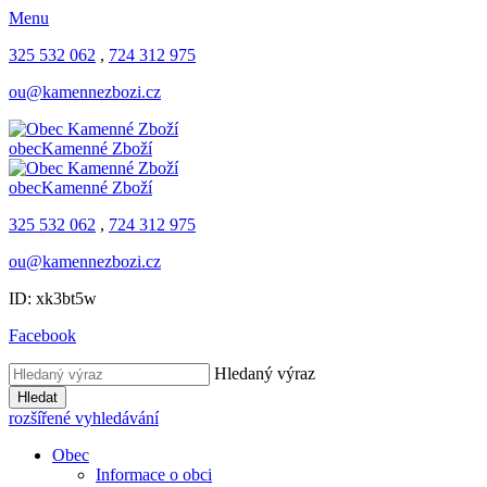
Menu
325 532 062
,
724 312 975
ou@kamennezbozi.cz
obec
Kamenné Zboží
obec
Kamenné Zboží
325 532 062
,
724 312 975
ou@kamennezbozi.cz
ID: xk3bt5w
Facebook
Hledaný výraz
Hledat
rozšířené vyhledávání
Obec
Informace o obci