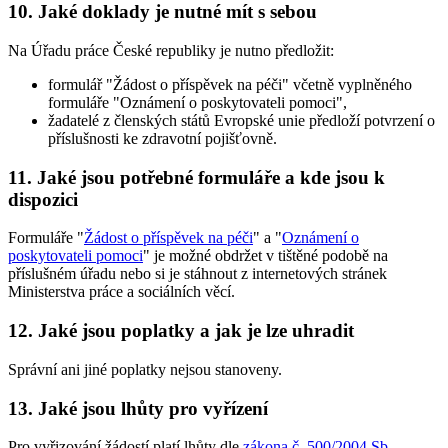
10. Jaké doklady je nutné mít s sebou
Na Úřadu práce České republiky je nutno předložit:
formulář "Žádost o příspěvek na péči" včetně vyplněného
formuláře "Oznámení o poskytovateli pomoci",
žadatelé z členských států Evropské unie předloží potvrzení o
příslušnosti ke zdravotní pojišťovně.
11. Jaké jsou potřebné formuláře a kde jsou k
dispozici
Formuláře "
Žádost o příspěvek na péči
" a "
Oznámení o
poskytovateli pomoci
" je možné obdržet v tištěné podobě na
příslušném úřadu nebo si je stáhnout z internetových stránek
Ministerstva práce a sociálních věcí.
12. Jaké jsou poplatky a jak je lze uhradit
Správní ani jiné poplatky nejsou stanoveny.
13. Jaké jsou lhůty pro vyřízení
Pro vyřizování žádostí platí lhůty dle
zákona č. 500/2004 Sb.,