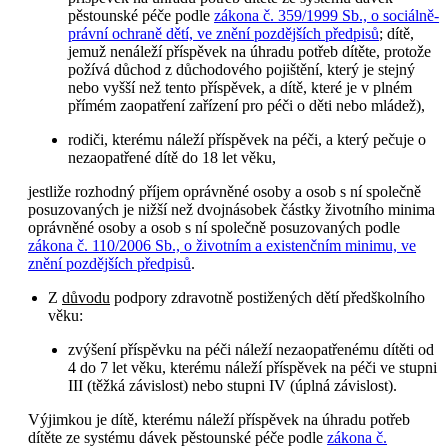
pěstounské péče podle
zákona č. 359/1999 Sb., o sociálně-
právní ochraně dětí, ve znění pozdějších předpisů
; dítě,
jemuž nenáleží příspěvek na úhradu potřeb dítěte, protože
požívá důchod z důchodového pojištění, který je stejný
nebo vyšší než tento příspěvek, a dítě, které je v plném
přímém zaopatření zařízení pro péči o děti nebo mládež),
rodiči, kterému náleží příspěvek na péči, a který pečuje o
nezaopatřené dítě do 18 let věku,
jestliže rozhodný příjem oprávněné osoby a osob s ní společně
posuzovaných je nižší než dvojnásobek částky životního minima
oprávněné osoby a osob s ní společně posuzovaných podle
zákona č. 110/2006 Sb., o životním a existenčním minimu, ve
znění pozdějších předpisů
.
Z
důvodu
podpory zdravotně postižených dětí předškolního
věku:
zvýšení příspěvku na péči náleží nezaopatřenému dítěti od
4 do 7 let věku, kterému náleží příspěvek na péči ve stupni
III (těžká závislost) nebo stupni IV (úplná závislost).
Výjimkou je dítě, kterému náleží příspěvek na úhradu potřeb
dítěte ze systému dávek pěstounské péče podle
zákona č.