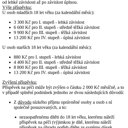
od lehké závislosti až po závislost úplnou.
Výše příspěvku:
U osob
mladších 18 let věku
(za kalendářní měsíc):
3 300 Kč pro I. stupeň - lehká závislost
6 600 Kč pro II. stupeň - středně těžká závislost
9 900 Kč pro III. stupeň - těžká závislost
13 200 Kč pro IV. stupeň - úplná závislost
U osob
starších 18 let věku
(za kalendářní měsíc):
880 Kč pro I. stupeň - lehká závislost
4 400 Kč pro II. stupeň - středně těžká závislost
8 800 Kč pro III. stupeň - těžká závislost
13 200 Kč pro IV. stupeň - úplná závislost
Zvýšení příspěvku
:
Příspěvek na péči může být zvýšen o částku 2 000 Kč měsíčně, a to
v případě splnění podmínek jednoho ze dvou následujících důvodů:
Z
důvodu
nízkého příjmu oprávněné osoby a osob s ní
společně posuzovaných, a to:
nezaopatřenému dítěti do 18 let věku, kterému náleží
příspěvek na péči (výjimkou je dítě, kterému náleží
příspěvek na úhradu potřeb dítěte ze systému dávek