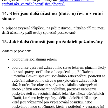
správní řád, ve znění pozdějších předpisů
.
14. Kteří jsou další účastníci (dotčení) řešení životní
situace
V případě zvýšení příspěvku na péči z důvodu nízkého příjmu mezi
další účastníky patří osoby společně posuzované.
15. Jaké další činnosti jsou po žadateli požadovány
Žadatel je povinen:
podrobit se sociálnímu šetření,
podrobit se vyšetření zdravotního stavu lékařem plnícím úkoly
okresní správy sociálního zabezpečení, popř. lékařem
určeným Českou správou sociálního zabezpečení, podrobit se
vyšetření zdravotního stavu u poskytovatele zdravotních
služeb určeného okresní správou sociálního zabezpečení
anebo jinému odbornému vyšetření, předložit určenému
poskytovateli zdravotních služeb lékařské nálezy ošetřujících
lékařů, které mu byly vydány, sdělit a doložit další údaje,
které jsou významné pro vypracování posudku, nebo
poskytnout jinou součinnost, která je potřebná k vypracování