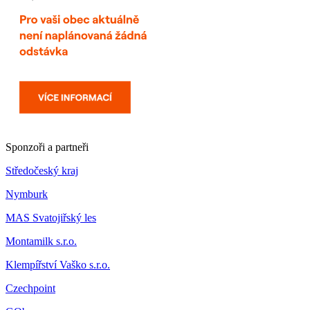
Sponzoři a partneři
Středočeský kraj
Nymburk
MAS Svatojiřský les
Montamilk s.r.o.
Klempířství Vaško s.r.o.
Czechpoint