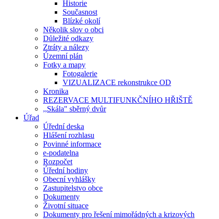
Historie
Současnost
Blízké okolí
Několik slov o obci
Důležité odkazy
Ztráty a nálezy
Územní plán
Fotky a mapy
Fotogalerie
VIZUALIZACE rekonstrukce OD
Kronika
REZERVACE MULTIFUNKČNÍHO HŘIŠTĚ
,,Skála" sběrný dvůr
Úřad
Úřední deska
Hlášení rozhlasu
Povinné informace
e-podatelna
Rozpočet
Úřední hodiny
Obecní vyhlášky
Zastupitelstvo obce
Dokumenty
Životní situace
Dokumenty pro řešení mimořádných a krizových