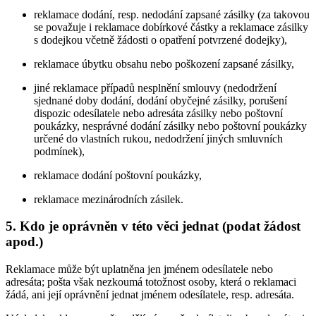
reklamace dodání, resp. nedodání zapsané zásilky (za takovou
se považuje i reklamace dobírkové částky a reklamace zásilky
s dodejkou včetně žádosti o opatření potvrzené dodejky),
reklamace úbytku obsahu nebo poškození zapsané zásilky,
jiné reklamace případů nesplnění smlouvy (nedodržení
sjednané doby dodání, dodání obyčejné zásilky, porušení
dispozic odesílatele nebo adresáta zásilky nebo poštovní
poukázky, nesprávné dodání zásilky nebo poštovní poukázky
určené do vlastních rukou, nedodržení jiných smluvních
podmínek),
reklamace dodání poštovní poukázky,
reklamace mezinárodních zásilek.
5. Kdo je oprávněn v této věci jednat (podat žádost
apod.)
Reklamace může být uplatněna jen jménem odesílatele nebo
adresáta; pošta však nezkoumá totožnost osoby, která o reklamaci
žádá, ani její oprávnění jednat jménem odesílatele, resp. adresáta.