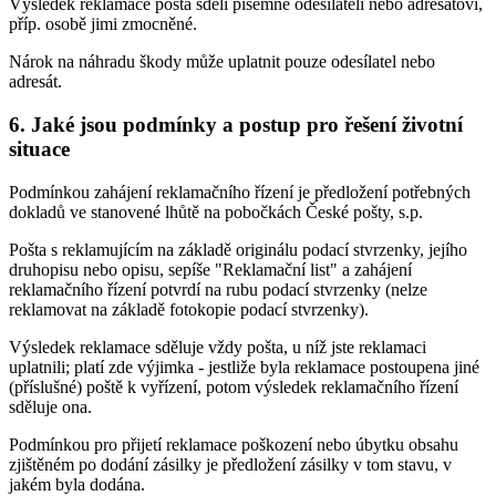
Výsledek reklamace pošta sdělí písemně odesílateli nebo adresátovi,
příp. osobě jimi zmocněné.
Nárok na náhradu škody může uplatnit pouze odesílatel nebo
adresát.
6. Jaké jsou podmínky a postup pro řešení životní
situace
Podmínkou zahájení reklamačního řízení je předložení potřebných
dokladů ve stanovené lhůtě na pobočkách České pošty, s.p.
Pošta s reklamujícím na základě originálu podací stvrzenky, jejího
druhopisu nebo opisu, sepíše "Reklamační list" a zahájení
reklamačního řízení potvrdí na rubu podací stvrzenky (nelze
reklamovat na základě fotokopie podací stvrzenky).
Výsledek reklamace sděluje vždy pošta, u níž jste reklamaci
uplatnili; platí zde výjimka - jestliže byla reklamace postoupena jiné
(příslušné) poště k vyřízení, potom výsledek reklamačního řízení
sděluje ona.
Podmínkou pro přijetí reklamace poškození nebo úbytku obsahu
zjištěném po dodání zásilky je předložení zásilky v tom stavu, v
jakém byla dodána.