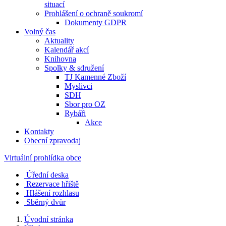
situací
Prohlášení o ochraně soukromí
Dokumenty GDPR
Volný čas
Aktuality
Kalendář akcí
Knihovna
Spolky & sdružení
TJ Kamenné Zboží
Myslivci
SDH
Sbor pro OZ
Rybáři
Akce
Kontakty
Obecní zpravodaj
Virtuální prohlídka obce
Úřední deska
Rezervace hřiště
Hlášení rozhlasu
Sběrný dvůr
Úvodní stránka