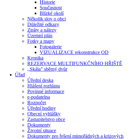
Historie
Současnost
Blízké okolí
Několik slov o obci
Důležité odkazy
Ztráty a nálezy
Územní plán
Fotky a mapy
Fotogalerie
VIZUALIZACE rekonstrukce OD
Kronika
REZERVACE MULTIFUNKČNÍHO HŘIŠTĚ
,,Skála" sběrný dvůr
Úřad
Úřední deska
Hlášení rozhlasu
Povinné informace
e-podatelna
Rozpočet
Úřední hodiny
Obecní vyhlášky
Zastupitelstvo obce
Dokumenty
Životní situace
Dokumenty pro řešení mimořádných a krizových