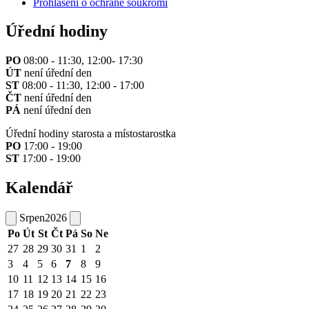
Prohlášení o ochraně soukromí
Úřední hodiny
PO
08:00 - 11:30, 12:00- 17:30
ÚT
není úřední den
ST
08:00 - 11:30, 12:00 - 17:00
ČT
není úřední den
PÁ
není úřední den
Úřední hodiny starosta a místostarostka
PO
17:00 - 19:00
ST
17:00 - 19:00
Kalendář
Srpen
2026
Po
Út
St
Čt
Pá
So
Ne
27
28
29
30
31
1
2
3
4
5
6
7
8
9
10
11
12
13
14
15
16
17
18
19
20
21
22
23