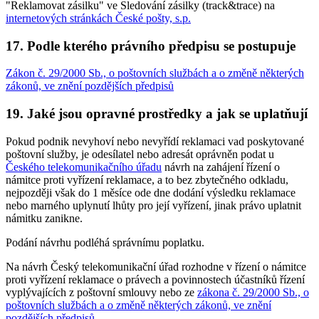
"Reklamovat zásilku" ve Sledování zásilky (track&trace) na
internetových stránkách České pošty, s.p.
17. Podle kterého právního předpisu se postupuje
Zákon č. 29/2000 Sb., o poštovních službách a o změně některých
zákonů, ve znění pozdějších předpisů
19. Jaké jsou opravné prostředky a jak se uplatňují
Pokud podnik nevyhoví nebo nevyřídí reklamaci vad poskytované
poštovní služby, je odesílatel nebo adresát oprávněn podat u
Českého telekomunikačního úřadu
návrh na zahájení řízení o
námitce proti vyřízení reklamace, a to bez zbytečného odkladu,
nejpozději však do 1 měsíce ode dne dodání výsledku reklamace
nebo marného uplynutí lhůty pro její vyřízení, jinak právo uplatnit
námitku zanikne.
Podání návrhu podléhá správnímu poplatku.
Na návrh Český telekomunikační úřad rozhodne v řízení o námitce
proti vyřízení reklamace o právech a povinnostech účastníků řízení
vyplývajících z poštovní smlouvy nebo ze
zákona č. 29/2000 Sb., o
poštovních službách a o změně některých zákonů, ve znění
pozdějších předpisů
.