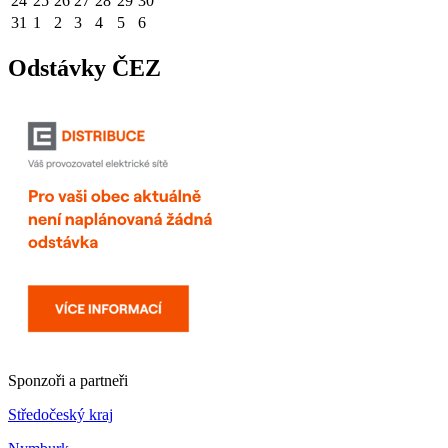
24
25
26
27
28
29
30
31
1
2
3
4
5
6
Odstávky ČEZ
Sponzoři a partneři
Středočeský kraj