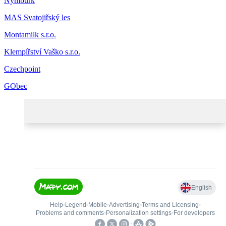
Nymburk
MAS Svatojiřský les
Montamilk s.r.o.
Klempířství Vaško s.r.o.
Czechpoint
GObec