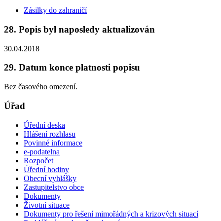
Zásilky do zahraničí
28. Popis byl naposledy aktualizován
30.04.2018
29. Datum konce platnosti popisu
Bez časového omezení.
Úřad
Úřední deska
Hlášení rozhlasu
Povinné informace
e-podatelna
Rozpočet
Úřední hodiny
Obecní vyhlášky
Zastupitelstvo obce
Dokumenty
Životní situace
Dokumenty pro řešení mimořádných a krizových situací