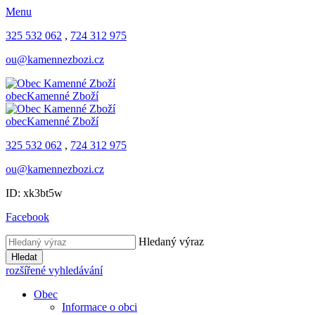
Menu
325 532 062
,
724 312 975
ou@kamennezbozi.cz
obec
Kamenné Zboží
obec
Kamenné Zboží
325 532 062
,
724 312 975
ou@kamennezbozi.cz
ID: xk3bt5w
Facebook
Hledaný výraz
Hledat
rozšířené vyhledávání
Obec
Informace o obci