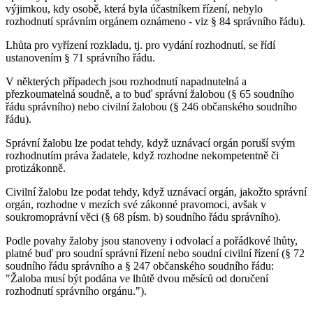
výjimkou, kdy osobě, která byla účastníkem řízení, nebylo
rozhodnutí správním orgánem oznámeno - viz § 84 správního řádu).
Lhůta pro vyřízení rozkladu, tj. pro vydání rozhodnutí, se řídí
ustanovením § 71 správního řádu.
V některých případech jsou rozhodnutí napadnutelná a
přezkoumatelná soudně, a to buď správní žalobou (§ 65 soudního
řádu správního) nebo civilní žalobou (§ 246 občanského soudního
řádu).
Správní žalobu lze podat tehdy, když uznávací orgán poruší svým
rozhodnutím práva žadatele, když rozhodne nekompetentně či
protizákonně.
Civilní žalobu lze podat tehdy, když uznávací orgán, jakožto správní
orgán, rozhodne v mezích své zákonné pravomoci, avšak v
soukromoprávní věci (§ 68 písm. b) soudního řádu správního).
Podle povahy žaloby jsou stanoveny i odvolací a pořádkové lhůty,
platné buď pro soudní správní řízení nebo soudní civilní řízení (§ 72
soudního řádu správního a § 247 občanského soudního řádu:
"Žaloba musí být podána ve lhůtě dvou měsíců od doručení
rozhodnutí správního orgánu.").