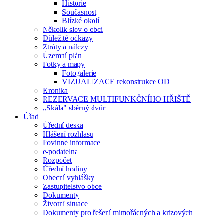
Historie
Současnost
Blízké okolí
Několik slov o obci
Důležité odkazy
Ztráty a nálezy
Územní plán
Fotky a mapy
Fotogalerie
VIZUALIZACE rekonstrukce OD
Kronika
REZERVACE MULTIFUNKČNÍHO HŘIŠTĚ
,,Skála" sběrný dvůr
Úřad
Úřední deska
Hlášení rozhlasu
Povinné informace
e-podatelna
Rozpočet
Úřední hodiny
Obecní vyhlášky
Zastupitelstvo obce
Dokumenty
Životní situace
Dokumenty pro řešení mimořádných a krizových