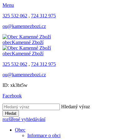
Menu
325 532 062
,
724 312 975
ou@kamennezbozi.cz
obec
Kamenné Zboží
obec
Kamenné Zboží
325 532 062
,
724 312 975
ou@kamennezbozi.cz
ID: xk3bt5w
Facebook
Hledaný výraz
Hledat
rozšířené vyhledávání
Obec
Informace o obci