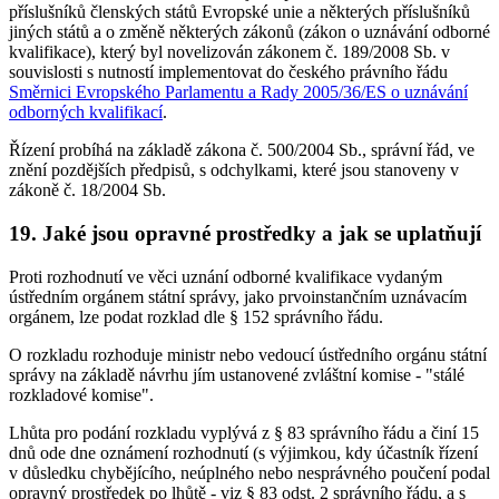
příslušníků členských států Evropské unie a některých příslušníků
jiných států a o změně některých zákonů (zákon o uznávání odborné
kvalifikace), který byl novelizován zákonem č. 189/2008 Sb. v
souvislosti s nutností implementovat do českého právního řádu
Směrnici Evropského Parlamentu a Rady 2005/36/ES o uznávání
odborných kvalifikací
.
Řízení probíhá na základě zákona č. 500/2004 Sb., správní řád, ve
znění pozdějších předpisů, s odchylkami, které jsou stanoveny v
zákoně č. 18/2004 Sb.
19. Jaké jsou opravné prostředky a jak se uplatňují
Proti rozhodnutí ve věci uznání odborné kvalifikace vydaným
ústředním orgánem státní správy, jako prvoinstančním uznávacím
orgánem, lze podat rozklad dle § 152 správního řádu.
O rozkladu rozhoduje ministr nebo vedoucí ústředního orgánu státní
správy na základě návrhu jím ustanovené zvláštní komise - "stálé
rozkladové komise".
Lhůta pro podání rozkladu vyplývá z § 83 správního řádu a činí 15
dnů ode dne oznámení rozhodnutí (s výjimkou, kdy účastník řízení
v důsledku chybějícího, neúplného nebo nesprávného poučení podal
opravný prostředek po lhůtě - viz § 83 odst. 2 správního řádu, a s