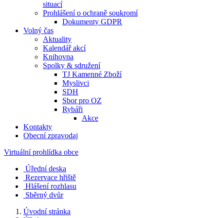
situací
Prohlášení o ochraně soukromí
Dokumenty GDPR
Volný čas
Aktuality
Kalendář akcí
Knihovna
Spolky & sdružení
TJ Kamenné Zboží
Myslivci
SDH
Sbor pro OZ
Rybáři
Akce
Kontakty
Obecní zpravodaj
Virtuální prohlídka obce
Úřední deska
Rezervace hřiště
Hlášení rozhlasu
Sběrný dvůr
Úvodní stránka