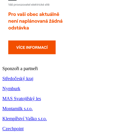
Sponzoři a partneři
Středočeský kraj
Nymburk
MAS Svatojiřský les
Montamilk s.r.o.
Klempířství Vaško s.r.o.
Czechpoint