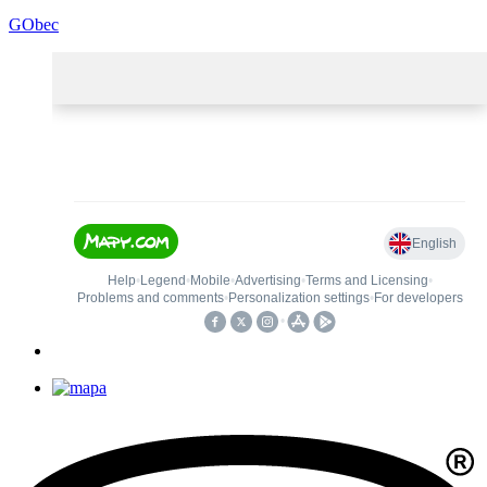
GObec