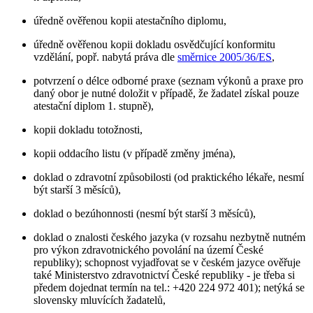
úředně ověřenou kopii atestačního diplomu,
úředně ověřenou kopii dokladu osvědčující konformitu
vzdělání, popř. nabytá práva dle
směrnice 2005/36/ES
,
potvrzení o délce odborné praxe (seznam výkonů a praxe pro
daný obor je nutné doložit v případě, že žadatel získal pouze
atestační diplom 1. stupně),
kopii dokladu totožnosti,
kopii oddacího listu (v případě změny jména),
doklad o zdravotní způsobilosti (od praktického lékaře, nesmí
být starší 3 měsíců),
doklad o bezúhonnosti (nesmí být starší 3 měsíců),
doklad o znalosti českého jazyka (v rozsahu nezbytně nutném
pro výkon zdravotnického povolání na území České
republiky); schopnost vyjadřovat se v českém jazyce ověřuje
také Ministerstvo zdravotnictví České republiky - je třeba si
předem dojednat termín na tel.: +420 224 972 401); netýká se
slovensky mluvících žadatelů,