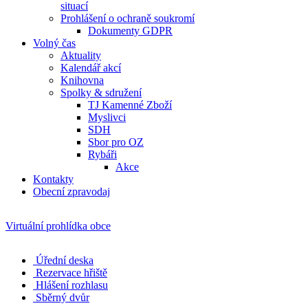
situací
Prohlášení o ochraně soukromí
Dokumenty GDPR
Volný čas
Aktuality
Kalendář akcí
Knihovna
Spolky & sdružení
TJ Kamenné Zboží
Myslivci
SDH
Sbor pro OZ
Rybáři
Akce
Kontakty
Obecní zpravodaj
Virtuální prohlídka obce
Úřední deska
Rezervace hřiště
Hlášení rozhlasu
Sběrný dvůr