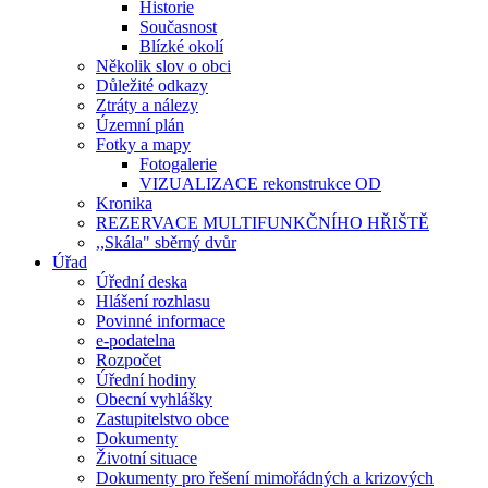
Historie
Současnost
Blízké okolí
Několik slov o obci
Důležité odkazy
Ztráty a nálezy
Územní plán
Fotky a mapy
Fotogalerie
VIZUALIZACE rekonstrukce OD
Kronika
REZERVACE MULTIFUNKČNÍHO HŘIŠTĚ
,,Skála" sběrný dvůr
Úřad
Úřední deska
Hlášení rozhlasu
Povinné informace
e-podatelna
Rozpočet
Úřední hodiny
Obecní vyhlášky
Zastupitelstvo obce
Dokumenty
Životní situace
Dokumenty pro řešení mimořádných a krizových