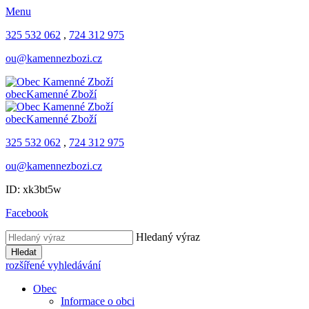
Menu
325 532 062
,
724 312 975
ou@kamennezbozi.cz
obec
Kamenné Zboží
obec
Kamenné Zboží
325 532 062
,
724 312 975
ou@kamennezbozi.cz
ID: xk3bt5w
Facebook
Hledaný výraz
Hledat
rozšířené vyhledávání
Obec
Informace o obci