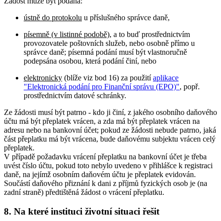
Žádost může být podána:
ústně do protokolu
u příslušného správce daně,
písemně (v listinné podobě)
, a to buď prostřednictvím
provozovatele poštovních služeb, nebo osobně přímo u
správce daně; písemná podání musí být vlastnoručně
podepsána osobou, která podání činí, nebo
elektronicky
(blíže viz bod 16) za použití
aplikace
"Elektronická podání pro Finanční správu (EPO)"
, popř.
prostřednictvím datové schránky.
Ze žádosti musí být patrno - kdo ji činí, z jakého osobního daňového
účtu má být přeplatek vrácen, a zda má být přeplatek vrácen na
adresu nebo na bankovní účet; pokud ze žádosti nebude patrno, jaká
část přeplatku má být vrácena, bude daňovému subjektu vrácen celý
přeplatek.
V případě požadavku vrácení přeplatku na bankovní účet je třeba
uvést číslo účtu, pokud toto nebylo uvedeno v přihlášce k registraci
daně, na jejímž osobním daňovém účtu je přeplatek evidován.
Součástí daňového přiznání k dani z příjmů fyzických osob je (na
zadní straně) předtištěná žádost o vrácení přeplatku.
8. Na které instituci životní situaci řešit