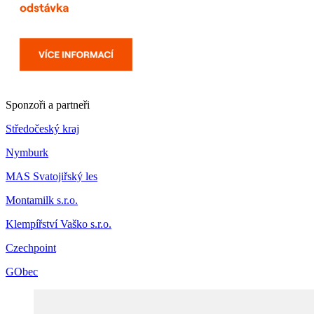
Sponzoři a partneři
Středočeský kraj
Nymburk
MAS Svatojiřský les
Montamilk s.r.o.
Klempířství Vaško s.r.o.
Czechpoint
GObec