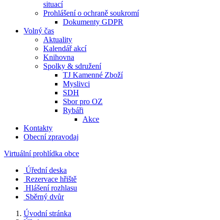
situací
Prohlášení o ochraně soukromí
Dokumenty GDPR
Volný čas
Aktuality
Kalendář akcí
Knihovna
Spolky & sdružení
TJ Kamenné Zboží
Myslivci
SDH
Sbor pro OZ
Rybáři
Akce
Kontakty
Obecní zpravodaj
Virtuální prohlídka obce
Úřední deska
Rezervace hřiště
Hlášení rozhlasu
Sběrný dvůr
Úvodní stránka