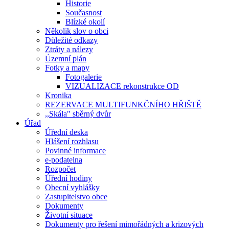
Historie
Současnost
Blízké okolí
Několik slov o obci
Důležité odkazy
Ztráty a nálezy
Územní plán
Fotky a mapy
Fotogalerie
VIZUALIZACE rekonstrukce OD
Kronika
REZERVACE MULTIFUNKČNÍHO HŘIŠTĚ
,,Skála" sběrný dvůr
Úřad
Úřední deska
Hlášení rozhlasu
Povinné informace
e-podatelna
Rozpočet
Úřední hodiny
Obecní vyhlášky
Zastupitelstvo obce
Dokumenty
Životní situace
Dokumenty pro řešení mimořádných a krizových