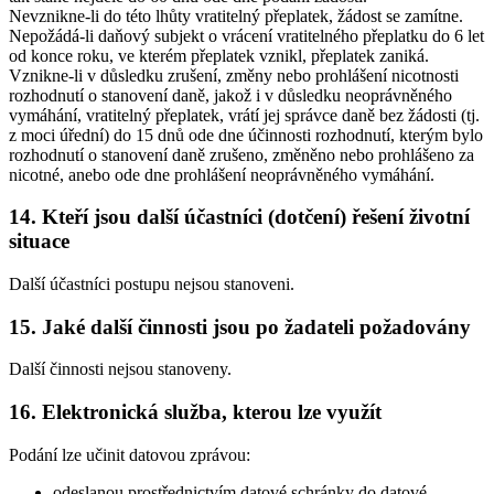
Nevznikne-li do této lhůty vratitelný přeplatek, žádost se zamítne.
Nepožádá-li daňový subjekt o vrácení vratitelného přeplatku do 6 let
od konce roku, ve kterém přeplatek vznikl, přeplatek zaniká.
Vznikne-li v důsledku zrušení, změny nebo prohlášení nicotnosti
rozhodnutí o stanovení daně, jakož i v důsledku neoprávněného
vymáhání, vratitelný přeplatek, vrátí jej správce daně bez žádosti (tj.
z moci úřední) do 15 dnů ode dne účinnosti rozhodnutí, kterým bylo
rozhodnutí o stanovení daně zrušeno, změněno nebo prohlášeno za
nicotné, anebo ode dne prohlášení neoprávněného vymáhání.
14. Kteří jsou další účastníci (dotčení) řešení životní
situace
Další účastníci postupu nejsou stanoveni.
15. Jaké další činnosti jsou po žadateli požadovány
Další činnosti nejsou stanoveny.
16. Elektronická služba, kterou lze využít
Podání lze učinit datovou zprávou:
odeslanou prostřednictvím datové schránky do datové