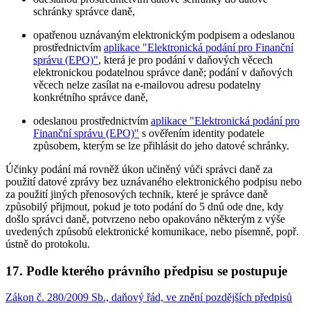
schránky správce daně,
opatřenou uznávaným elektronickým podpisem a odeslanou
prostřednictvím
aplikace "Elektronická podání pro Finanční
správu (EPO)"
, která je pro podání v daňových věcech
elektronickou podatelnou správce daně; podání v daňových
věcech nelze zasílat na e-mailovou adresu podatelny
konkrétního správce daně,
odeslanou prostřednictvím
aplikace "Elektronická podání pro
Finanční správu (EPO)"
s ověřením identity podatele
způsobem, kterým se lze přihlásit do jeho datové schránky.
Účinky podání má rovněž úkon učiněný vůči správci daně za
použití datové zprávy bez uznávaného elektronického podpisu nebo
za použití jiných přenosových technik, které je správce daně
způsobilý přijmout, pokud je toto podání do 5 dnů ode dne, kdy
došlo správci daně, potvrzeno nebo opakováno některým z výše
uvedených způsobů elektronické komunikace, nebo písemně, popř.
ústně do protokolu.
17. Podle kterého právního předpisu se postupuje
Zákon č. 280/2009 Sb., daňový řád, ve znění pozdějších předpisů