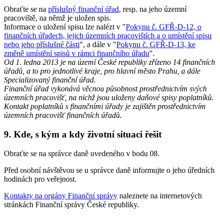
Obraťte se na
příslušný finanční úřad
, resp. na jeho územní
pracoviště, na němž je uložen spis.
Informace o uložení spisu lze nalézt v "
Pokynu č. GFŘ-D-12, o
finančních úřadech, jejich územních pracovištích a o umístění spisu
nebo jeho příslušné části
", a dále v "
Pokynu č. GFŘ-D-13, ke
změně umístění spisů v rámci finančního úřadu
".
Od 1. ledna 2013 je na území České republiky zřízeno 14 finančních
úřadů, a to pro jednotlivé kraje, pro hlavní město Prahu, a dále
Specializovaný finanční úřad.
Finanční úřad vykonává věcnou působnost prostřednictvím svých
územních pracovišť, na nichž jsou uloženy daňové spisy poplatníků.
Kontakt poplatníků s finančními úřady je zajištěn prostřednictvím
územních pracovišť finančních úřadů.
9. Kde, s kým a kdy životní situaci řešit
Obraťte se na správce daně uvedeného v bodu 08.
Před osobní návštěvou se u správce daně informujte o jeho úředních
hodinách pro veřejnost.
Kontakty na orgány Finanční správy
naleznete na internetových
stránkách Finanční správy České republiky.