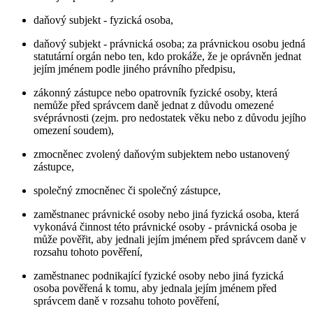
daňový subjekt - fyzická osoba,
daňový subjekt - právnická osoba; za právnickou osobu jedná
statutární orgán nebo ten, kdo prokáže, že je oprávněn jednat
jejím jménem podle jiného právního předpisu,
zákonný zástupce nebo opatrovník fyzické osoby, která
nemůže před správcem daně jednat z důvodu omezené
svéprávnosti (zejm. pro nedostatek věku nebo z důvodu jejího
omezení soudem),
zmocněnec zvolený daňovým subjektem nebo ustanovený
zástupce,
společný zmocněnec či společný zástupce,
zaměstnanec právnické osoby nebo jiná fyzická osoba, která
vykonává činnost této právnické osoby - právnická osoba je
může pověřit, aby jednali jejím jménem před správcem daně v
rozsahu tohoto pověření,
zaměstnanec podnikající fyzické osoby nebo jiná fyzická
osoba pověřená k tomu, aby jednala jejím jménem před
správcem daně v rozsahu tohoto pověření,