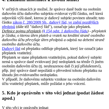
V určitých situacích je možné, že správce daně bude na osobním
daňovém účtu daňového subjektu evidovat vyšší částku, než která
odpovídá výši daně, kterou je daňový subjekt povinen uhradit; tuto
částku
zákon č. 280/2009 Sb., daňový řád, ve znění pozdějších
předpisů
(dále též "daňový řád"), označuje jako přeplatek.
Definice pojmu přeplatek
(
§ 154 odst. 1 daňového řádu
) - přeplatek
je částka, o kterou úhrn plateb a vratek na kreditní straně osobního
daňového účtu převyšuje úhrn předpisů a odpisů na debetní straně
osobního daňového účtu.
Daňový řád
od přeplatku odlišuje přeplatek, který lze označit jako
přeplatek vratitelný.
Přeplatek se stane přeplatkem vratitelným, pokud daňový subjekt
nemá u správce daně evidovaný jiný nedoplatek na témže či jiném
osobním daňovém účtu (tj. neuhrazenou daň či její příslušenství),
příp. jiný správce daně nepožádá o převedení tohoto přeplatku na
úhradu jím evidovaného nedoplatku.
V případě, že daňovému subjektu vznikne na osobním daňovém
účtu vratitelný přeplatek, může požádat o jeho vrácení.
5. Kdo je oprávněn v této věci jednat (podat žádost
apod.)
V této věci je oprávněn jednat: