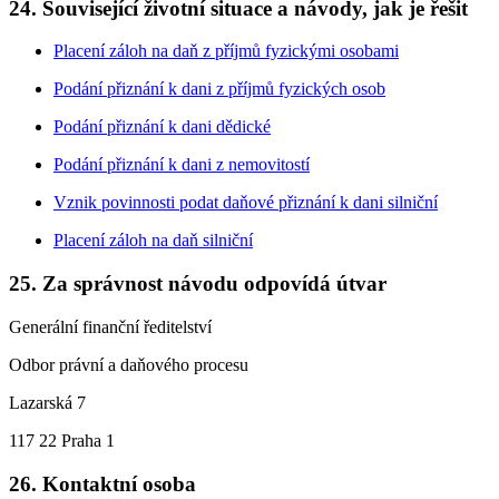
24. Související životní situace a návody, jak je řešit
Placení záloh na daň z příjmů fyzickými osobami
Podání přiznání k dani z příjmů fyzických osob
Podání přiznání k dani dědické
Podání přiznání k dani z nemovitostí
Vznik povinnosti podat daňové přiznání k dani silniční
Placení záloh na daň silniční
25. Za správnost návodu odpovídá útvar
Generální finanční ředitelství
Odbor právní a daňového procesu
Lazarská 7
117 22 Praha 1
26. Kontaktní osoba