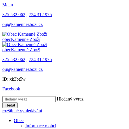
Menu
325 532 062
,
724 312 975
ou@kamennezbozi.cz
obec
Kamenné Zboží
obec
Kamenné Zboží
325 532 062
,
724 312 975
ou@kamennezbozi.cz
ID: xk3bt5w
Facebook
Hledaný výraz
Hledat
rozšířené vyhledávání
Obec
Informace o obci