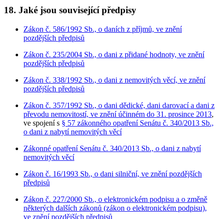
18. Jaké jsou související předpisy
Zákon č. 586/1992 Sb., o daních z příjmů, ve znění
pozdějších předpisů
Zákon č. 235/2004 Sb., o dani z přidané hodnoty, ve znění
pozdějších předpisů
Zákon č. 338/1992 Sb., o dani z nemovitých věcí, ve znění
pozdějších předpisů
Zákon č. 357/1992 Sb., o dani dědické, dani darovací a dani z
převodu nemovitostí, ve znění účinném do 31. prosince 2013
,
ve spojení s
§ 57 zákonného opatření Senátu č. 340/2013 Sb.,
o dani z nabytí nemovitých věcí
Zákonné opatření Senátu č. 340/2013 Sb., o dani z nabytí
nemovitých věcí
Zákon č. 16/1993 Sb., o dani silniční, ve znění pozdějších
předpisů
Zákon č. 227/2000 Sb., o elektronickém podpisu a o změně
některých dalších zákonů (zákon o elektronickém podpisu),
ve znění pozdějších předpisů