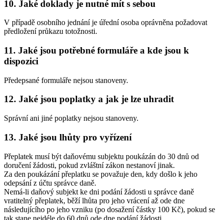
10. Jaké doklady je nutné mít s sebou
V případě osobního jednání je úřední osoba oprávněna požadovat
předložení průkazu totožnosti.
11. Jaké jsou potřebné formuláře a kde jsou k
dispozici
Předepsané formuláře nejsou stanoveny.
12. Jaké jsou poplatky a jak je lze uhradit
Správní ani jiné poplatky nejsou stanoveny.
13. Jaké jsou lhůty pro vyřízení
Přeplatek musí být daňovému subjektu poukázán do 30 dnů od
doručení žádosti, pokud zvláštní zákon nestanoví jinak.
Za den poukázání přeplatku se považuje den, kdy došlo k jeho
odepsání z účtu správce daně.
Nemá-li daňový subjekt ke dni podání žádosti u správce daně
vratitelný přeplatek, běží lhůta pro jeho vrácení až ode dne
následujícího po jeho vzniku (po dosažení částky 100 Kč), pokud se
tak stane nejdéle do 60 dnů ode dne podání žádosti.