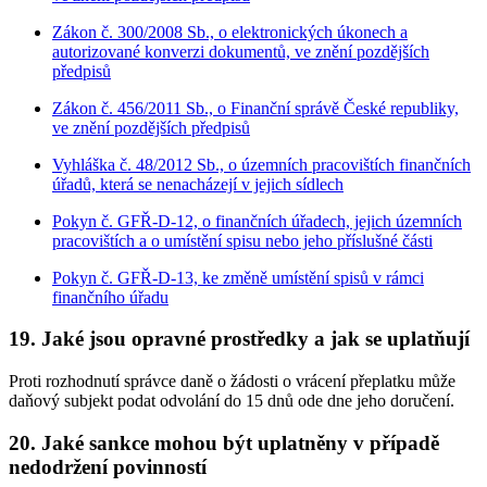
Zákon č. 300/2008 Sb., o elektronických úkonech a
autorizované konverzi dokumentů, ve znění pozdějších
předpisů
Zákon č. 456/2011 Sb., o Finanční správě České republiky,
ve znění pozdějších předpisů
Vyhláška č. 48/2012 Sb., o územních pracovištích finančních
úřadů, která se nenacházejí v jejich sídlech
Pokyn č. GFŘ-D-12, o finančních úřadech, jejich územních
pracovištích a o umístění spisu nebo jeho příslušné části
Pokyn č. GFŘ-D-13, ke změně umístění spisů v rámci
finančního úřadu
19. Jaké jsou opravné prostředky a jak se uplatňují
Proti rozhodnutí správce daně o žádosti o vrácení přeplatku může
daňový subjekt podat odvolání do 15 dnů ode dne jeho doručení.
20. Jaké sankce mohou být uplatněny v případě
nedodržení povinností