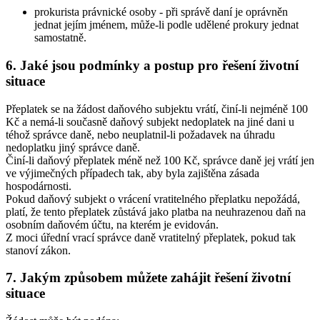
prokurista právnické osoby - při správě daní je oprávněn
jednat jejím jménem, může-li podle udělené prokury jednat
samostatně.
6. Jaké jsou podmínky a postup pro řešení životní
situace
Přeplatek se na žádost daňového subjektu vrátí, činí-li nejméně 100
Kč a nemá-li současně daňový subjekt nedoplatek na jiné dani u
téhož správce daně, nebo neuplatnil-li požadavek na úhradu
nedoplatku jiný správce daně.
Činí-li daňový přeplatek méně než 100 Kč, správce daně jej vrátí jen
ve výjimečných případech tak, aby byla zajištěna zásada
hospodárnosti.
Pokud daňový subjekt o vrácení vratitelného přeplatku nepožádá,
platí, že tento přeplatek zůstává jako platba na neuhrazenou daň na
osobním daňovém účtu, na kterém je evidován.
Z moci úřední vrací správce daně vratitelný přeplatek, pokud tak
stanoví zákon.
7. Jakým způsobem můžete zahájit řešení životní
situace