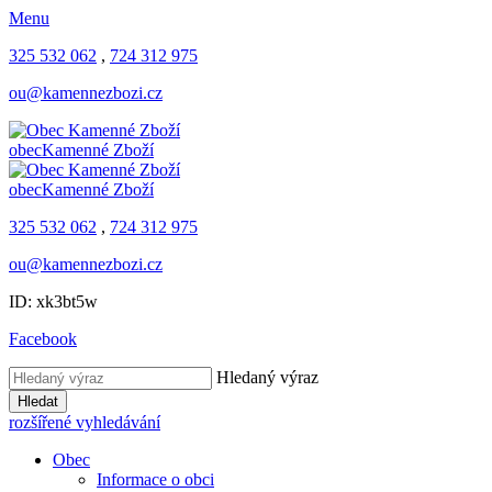
Menu
325 532 062
,
724 312 975
ou@kamennezbozi.cz
obec
Kamenné Zboží
obec
Kamenné Zboží
325 532 062
,
724 312 975
ou@kamennezbozi.cz
ID: xk3bt5w
Facebook
Hledaný výraz
Hledat
rozšířené vyhledávání
Obec
Informace o obci