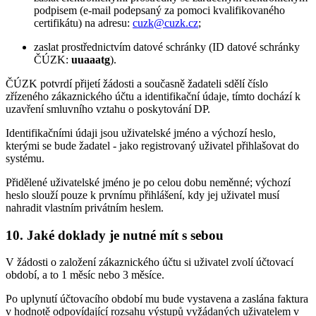
podpisem (e-mail podepsaný za pomoci kvalifikovaného
certifikátu) na adresu:
cuzk@cuzk.cz
;
zaslat prostřednictvím datové schránky (ID datové schránky
ČÚZK:
uuaaatg
).
ČÚZK potvrdí přijetí žádosti a současně žadateli sdělí číslo
zřízeného zákaznického účtu a identifikační údaje, tímto dochází k
uzavření smluvního vztahu o poskytování DP.
Identifikačními údaji jsou uživatelské jméno a výchozí heslo,
kterými se bude žadatel - jako registrovaný uživatel přihlašovat do
systému.
Přidělené uživatelské jméno je po celou dobu neměnné; výchozí
heslo slouží pouze k prvnímu přihlášení, kdy jej uživatel musí
nahradit vlastním privátním heslem.
10. Jaké doklady je nutné mít s sebou
V žádosti o založení zákaznického účtu si uživatel zvolí účtovací
období, a to 1 měsíc nebo 3 měsíce.
Po uplynutí účtovacího období mu bude vystavena a zaslána faktura
v hodnotě odpovídající rozsahu výstupů vyžádaných uživatelem v