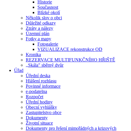
Historie
Současnost
Blízké okolí
Několik slov o obci
Důležité odkazy
Ztráty a nálezy
Územní plán
Fotky a mapy
Fotogalerie
VIZUALIZACE rekonstrukce OD
Kronika
REZERVACE MULTIFUNKČNÍHO HŘIŠTĚ
,,Skála" sběrný dvůr
Úřad
Úřední deska
Hlášení rozhlasu
Povinné informace
e-podatelna
Rozpočet
Úřední hodiny
Obecní vyhlášky
Zastupitelstvo obce
Dokumenty
Životní situace
Dokumenty pro řešení mimořádných a krizových