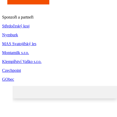
Sponzoři a partneři
Středočeský kraj
Nymburk
MAS Svatojiřský les
Montamilk s.r.o.
Klempířství Vaško s.r.o.
Czechpoint
GObec