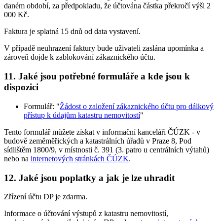
daném období, za předpokladu, že účtována částka překročí výši 2
000 Kč.
Faktura je splatná 15 dnů od data vystavení.
V případě neuhrazení faktury bude uživateli zaslána upomínka a
zároveň dojde k zablokování zákaznického účtu.
11. Jaké jsou potřebné formuláře a kde jsou k
dispozici
Formulář: "
Žádost o založení zákaznického účtu pro dálkový
přístup k údajům katastru nemovitostí
"
Tento formulář můžete získat v informační kanceláři ČÚZK - v
budově zeměměřických a katastrálních úřadů v Praze 8, Pod
sídlištěm 1800/9, v místnosti č. 391 (3. patro u centrálních výtahů)
nebo na
internetových stránkách ČÚZK
.
12. Jaké jsou poplatky a jak je lze uhradit
Zřízení účtu DP je zdarma.
Informace o účtování výstupů z katastru nemovitostí,