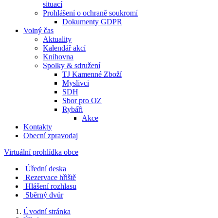
situací
Prohlášení o ochraně soukromí
Dokumenty GDPR
Volný čas
Aktuality
Kalendář akcí
Knihovna
Spolky & sdružení
TJ Kamenné Zboží
Myslivci
SDH
Sbor pro OZ
Rybáři
Akce
Kontakty
Obecní zpravodaj
Virtuální prohlídka obce
Úřední deska
Rezervace hřiště
Hlášení rozhlasu
Sběrný dvůr
Úvodní stránka