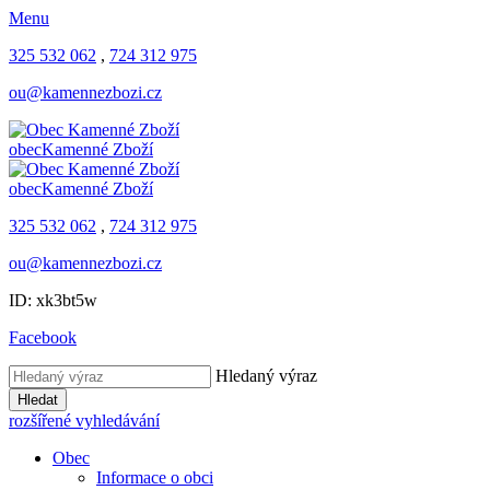
Menu
325 532 062
,
724 312 975
ou@kamennezbozi.cz
obec
Kamenné Zboží
obec
Kamenné Zboží
325 532 062
,
724 312 975
ou@kamennezbozi.cz
ID: xk3bt5w
Facebook
Hledaný výraz
Hledat
rozšířené vyhledávání
Obec
Informace o obci