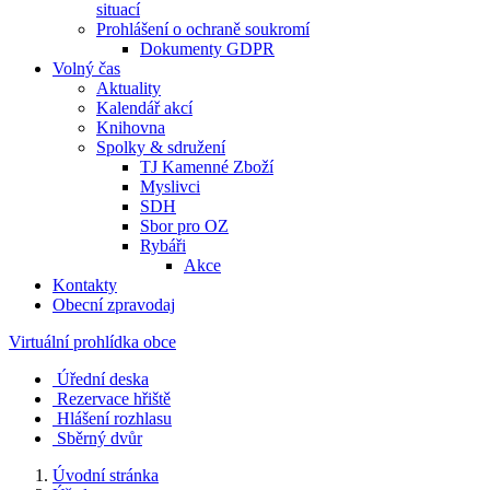
situací
Prohlášení o ochraně soukromí
Dokumenty GDPR
Volný čas
Aktuality
Kalendář akcí
Knihovna
Spolky & sdružení
TJ Kamenné Zboží
Myslivci
SDH
Sbor pro OZ
Rybáři
Akce
Kontakty
Obecní zpravodaj
Virtuální prohlídka obce
Úřední deska
Rezervace hřiště
Hlášení rozhlasu
Sběrný dvůr
Úvodní stránka