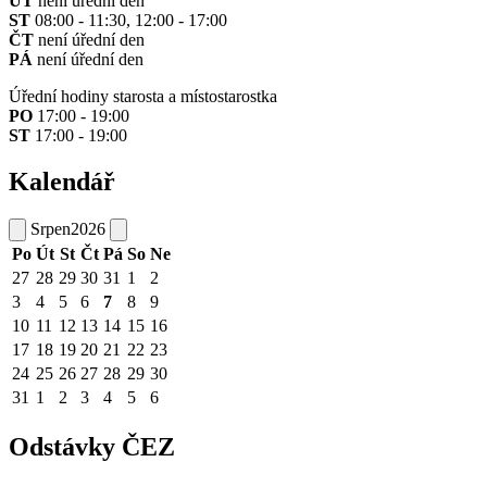
ÚT
není úřední den
ST
08:00 - 11:30, 12:00 - 17:00
ČT
není úřední den
PÁ
není úřední den
Úřední hodiny starosta a místostarostka
PO
17:00 - 19:00
ST
17:00 - 19:00
Kalendář
Srpen
2026
Po
Út
St
Čt
Pá
So
Ne
27
28
29
30
31
1
2
3
4
5
6
7
8
9
10
11
12
13
14
15
16
17
18
19
20
21
22
23
24
25
26
27
28
29
30
31
1
2
3
4
5
6
Odstávky ČEZ