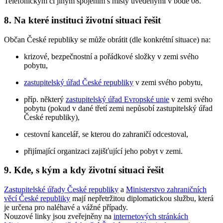
Telefonickým či jiným spojením s místy uvedenými v bodě 08.
8. Na které instituci životní situaci řešit
Občan České republiky se může obrátit (dle konkrétní situace) na:
krizové, bezpečnostní a pořádkové složky v zemi svého
pobytu,
zastupitelský úřad České republiky
v zemi svého pobytu,
příp. některý
zastupitelský úřad Evropské unie
v zemi svého
pobytu (pokud v dané třetí zemi nepůsobí zastupitelský úřad
České republiky),
cestovní kancelář, se kterou do zahraničí odcestoval,
přijímající organizaci zajišťující jeho pobyt v zemi.
9. Kde, s kým a kdy životní situaci řešit
Zastupitelské úřady České republiky
a
Ministerstvo zahraničních
věcí České republiky
mají nepřetržitou diplomatickou službu, která
je určena pro naléhavé a vážné případy.
Nouzové linky jsou zveřejněny na
internetových stránkách