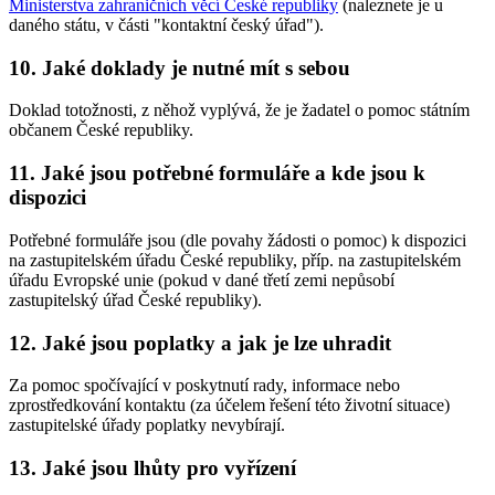
Ministerstva zahraničních věcí České republiky
(naleznete je u
daného státu, v části "kontaktní český úřad").
10. Jaké doklady je nutné mít s sebou
Doklad totožnosti, z něhož vyplývá, že je žadatel o pomoc státním
občanem České republiky.
11. Jaké jsou potřebné formuláře a kde jsou k
dispozici
Potřebné formuláře jsou (dle povahy žádosti o pomoc) k dispozici
na zastupitelském úřadu České republiky, příp. na zastupitelském
úřadu Evropské unie (pokud v dané třetí zemi nepůsobí
zastupitelský úřad České republiky).
12. Jaké jsou poplatky a jak je lze uhradit
Za pomoc spočívající v poskytnutí rady, informace nebo
zprostředkování kontaktu (za účelem řešení této životní situace)
zastupitelské úřady poplatky nevybírají.
13. Jaké jsou lhůty pro vyřízení