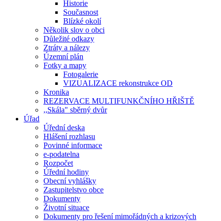
Historie
Současnost
Blízké okolí
Několik slov o obci
Důležité odkazy
Ztráty a nálezy
Územní plán
Fotky a mapy
Fotogalerie
VIZUALIZACE rekonstrukce OD
Kronika
REZERVACE MULTIFUNKČNÍHO HŘIŠTĚ
,,Skála" sběrný dvůr
Úřad
Úřední deska
Hlášení rozhlasu
Povinné informace
e-podatelna
Rozpočet
Úřední hodiny
Obecní vyhlášky
Zastupitelstvo obce
Dokumenty
Životní situace
Dokumenty pro řešení mimořádných a krizových