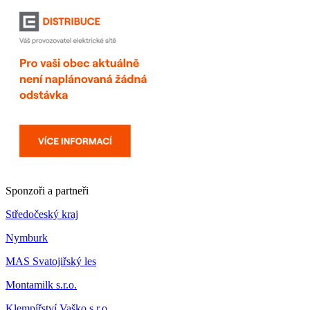
Sponzoři a partneři
Středočeský kraj
Nymburk
MAS Svatojiřský les
Montamilk s.r.o.
Klempířství Vaško s.r.o.