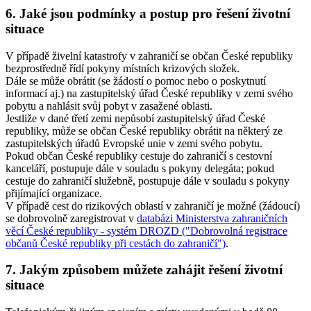
6. Jaké jsou podmínky a postup pro řešení životní
situace
V případě živelní katastrofy v zahraničí se občan České republiky
bezprostředně řídí pokyny místních krizových složek.
Dále se může obrátit (se žádostí o pomoc nebo o poskytnutí
informací aj.) na zastupitelský úřad České republiky v zemi svého
pobytu a nahlásit svůj pobyt v zasažené oblasti.
Jestliže v dané třetí zemi nepůsobí zastupitelský úřad České
republiky, může se občan České republiky obrátit na některý ze
zastupitelských úřadů Evropské unie v zemi svého pobytu.
Pokud občan České republiky cestuje do zahraničí s cestovní
kanceláří, postupuje dále v souladu s pokyny delegáta; pokud
cestuje do zahraničí služebně, postupuje dále v souladu s pokyny
přijímající organizace.
V případě cest do rizikových oblastí v zahraničí je možné (žádoucí)
se dobrovolně zaregistrovat v
databázi Ministerstva zahraničních
věcí České republiky - systém DROZD ("Dobrovolná registrace
občanů České republiky při cestách do zahraničí")
.
7. Jakým způsobem můžete zahájit řešení životní
situace