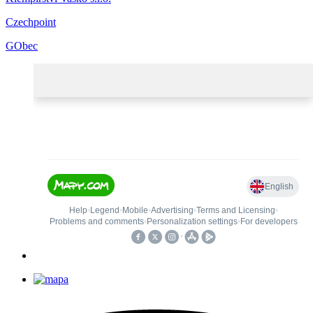
Czechpoint
GObec