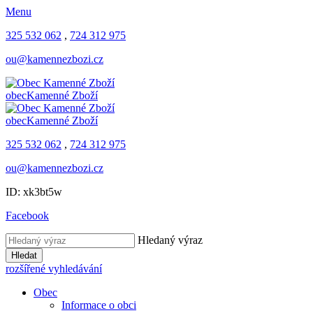
Menu
325 532 062
,
724 312 975
ou@kamennezbozi.cz
obec
Kamenné Zboží
obec
Kamenné Zboží
325 532 062
,
724 312 975
ou@kamennezbozi.cz
ID: xk3bt5w
Facebook
Hledaný výraz
Hledat
rozšířené vyhledávání
Obec
Informace o obci