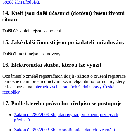
pozdějších předpisů
.
14. Kteří jsou další účastníci (dotčení) řešení životní
situace
Další účastníci nejsou stanoveni.
15. Jaké další činnosti jsou po žadateli požadovány
Další činnosti nejsou stanoveny.
16. Elektronická služba, kterou lze využít
Oznámení o změně registračních údajů / žádost o zrušení registrace
je možné učinit prostřednictvím tzv. inteligentního formuláře, který
je k dispozici na
internetových stránkách Celní správy České
republiky
.
17. Podle kterého právního předpisu se postupuje
Zákon č. 280/2009 Sb., daňový řád, ve znění pozdějších
předpisů
Zákon č. 353/2003 Sb., o spotřebních daních, ve znění