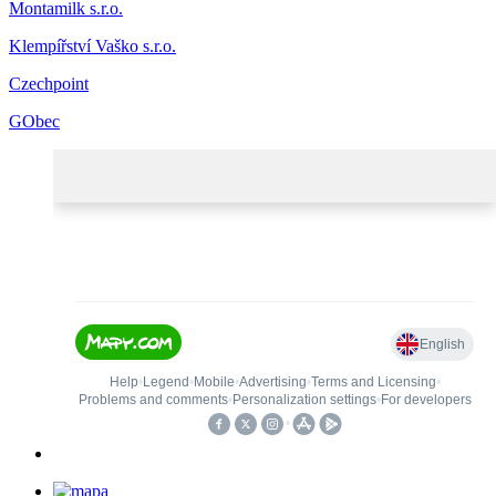
Montamilk s.r.o.
Klempířství Vaško s.r.o.
Czechpoint
GObec