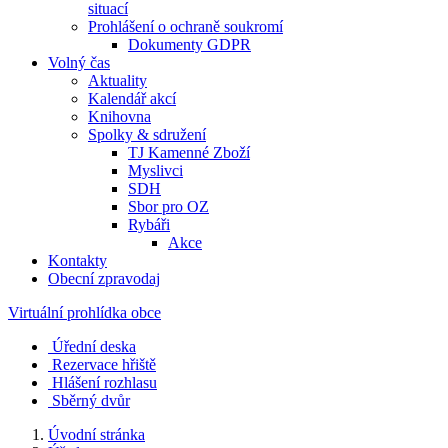
situací
Prohlášení o ochraně soukromí
Dokumenty GDPR
Volný čas
Aktuality
Kalendář akcí
Knihovna
Spolky & sdružení
TJ Kamenné Zboží
Myslivci
SDH
Sbor pro OZ
Rybáři
Akce
Kontakty
Obecní zpravodaj
Virtuální prohlídka obce
Úřední deska
Rezervace hřiště
Hlášení rozhlasu
Sběrný dvůr
Úvodní stránka