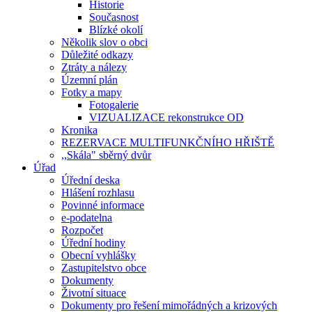
Historie
Současnost
Blízké okolí
Několik slov o obci
Důležité odkazy
Ztráty a nálezy
Územní plán
Fotky a mapy
Fotogalerie
VIZUALIZACE rekonstrukce OD
Kronika
REZERVACE MULTIFUNKČNÍHO HŘIŠTĚ
,,Skála" sběrný dvůr
Úřad
Úřední deska
Hlášení rozhlasu
Povinné informace
e-podatelna
Rozpočet
Úřední hodiny
Obecní vyhlášky
Zastupitelstvo obce
Dokumenty
Životní situace
Dokumenty pro řešení mimořádných a krizových