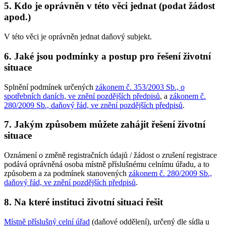
5. Kdo je oprávněn v této věci jednat (podat žádost
apod.)
V této věci je oprávněn jednat daňový subjekt.
6. Jaké jsou podmínky a postup pro řešení životní
situace
Splnění podmínek určených
zákonem č. 353/2003 Sb., o
spotřebních daních, ve znění pozdějších předpisů
, a
zákonem č.
280/2009 Sb., daňový řád, ve znění pozdějších předpisů
.
7. Jakým způsobem můžete zahájit řešení životní
situace
Oznámení o změně registračních údajů / žádost o zrušení registrace
podává oprávněná osoba místně příslušnému celnímu úřadu, a to
způsobem a za podmínek stanovených
zákonem č. 280/2009 Sb.,
daňový řád, ve znění pozdějších předpisů
.
8. Na které instituci životní situaci řešit
Místně příslušný celní úřad
(daňové oddělení), určený dle sídla u