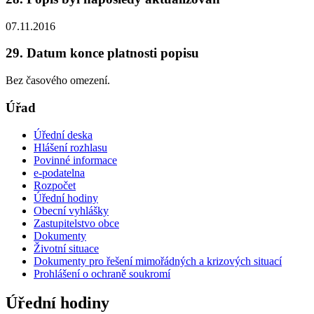
07.11.2016
29. Datum konce platnosti popisu
Bez časového omezení.
Úřad
Úřední deska
Hlášení rozhlasu
Povinné informace
e-podatelna
Rozpočet
Úřední hodiny
Obecní vyhlášky
Zastupitelstvo obce
Dokumenty
Životní situace
Dokumenty pro řešení mimořádných a krizových situací
Prohlášení o ochraně soukromí
Úřední hodiny