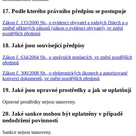
17. Podle kterého právního předpisu se postupuje
Zákon č. 133/2000 Sb., o evidenci obyvatel a rodných číslech a o
změně některých zákonů (zákon o evidenci obyvatel), ve znění
pozdějších předpisů
18. Jaké jsou související předpisy
Zákon č. 634/2004 Sb., o správních poplatcích, ve znění pozdějších
předpisů
Zákon č. 300/2008 Sb., o elektronických úkonech a autorizované
konverzi dokumentů, ve znění pozdějších předpisů
19. Jaké jsou opravné prostředky a jak se uplatňují
Opravné prostředky nejsou stanoveny.
20. Jaké sankce mohou být uplatněny v případě
nedodržení povinností
Sankce nejsou stanoveny.