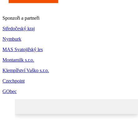
Sponzoři a partneři
Středočeský kraj
Nymburk
MAS Svatojiřský les
Montamilk s.r.o.
Klempířství Vaško s.r.o.
Czechpoint
GObec