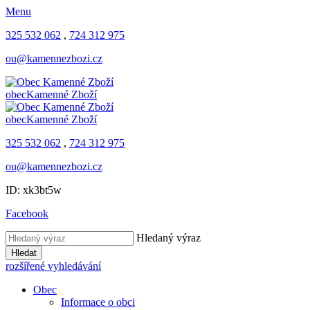
Menu
325 532 062
,
724 312 975
ou@kamennezbozi.cz
obec
Kamenné Zboží
obec
Kamenné Zboží
325 532 062
,
724 312 975
ou@kamennezbozi.cz
ID: xk3bt5w
Facebook
Hledaný výraz
Hledat
rozšířené vyhledávání
Obec
Informace o obci