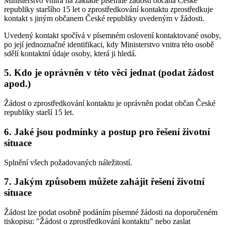
Ministerstvo vnitra na základě písemné žádosti občana České
republiky staršího 15 let o zprostředkování kontaktu zprostředkuje
kontakt s jiným občanem České republiky uvedeným v žádosti.
Uvedený kontakt spočívá v písemném oslovení kontaktované osoby,
po její jednoznačné identifikaci, kdy Ministerstvo vnitra této osobě
sdělí kontaktní údaje osoby, která ji hledá.
5. Kdo je oprávněn v této věci jednat (podat žádost
apod.)
Žádost o zprostředkování kontaktu je oprávněn podat občan České
republiky starší 15 let.
6. Jaké jsou podmínky a postup pro řešení životní
situace
Splnění všech požadovaných náležitostí.
7. Jakým způsobem můžete zahájit řešení životní
situace
Žádost lze podat osobně podáním písemné žádosti na doporučeném
tiskopisu: "Žádost o zprostředkování kontaktu" nebo zaslat