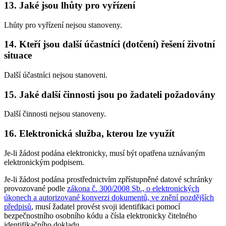
13. Jaké jsou lhůty pro vyřízení
Lhůty pro vyřízení nejsou stanoveny.
14. Kteří jsou další účastníci (dotčení) řešení životní
situace
Další účastníci nejsou stanoveni.
15. Jaké další činnosti jsou po žadateli požadovány
Další činnosti nejsou stanoveny.
16. Elektronická služba, kterou lze využít
Je-li žádost podána elektronicky, musí být opatřena uznávaným
elektronickým podpisem.
Je-li žádost podána prostřednictvím zpřístupněné datové schránky
provozované podle
zákona č. 300/2008 Sb., o elektronických
úkonech a autorizované konverzi dokumentů, ve znění pozdějších
předpisů
, musí žadatel provést svoji identifikaci pomocí
bezpečnostního osobního kódu a čísla elektronicky čitelného
identifikačního dokladu.