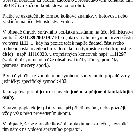
500 Kč (za každou kontaktovanou osobu).
Platba se uskutečňuje formou kolkové známky, v hotovosti nebo
zasláním na účet Ministerstva vnitra.
V případě úhrady správního poplatku zasláním na účet Ministerstva
vnitra č.
3711-8920071/0710
, se jako variabilní symbol uvede číslo
ve tvaru
1111....
, kdy na pozice teček napíše žadatel část svého
rodného čísla, uvedeného za lomítkem (čtyřmístné nebo trojmístné
číslo) - např. 11116823, u trojmístných koncovek např. 1111297
(variabilní symbol nemůže obsahovat tečky, čárky, pomlčky,
písmena, mezery apod.).
První čtyři číslice variabilního symbolu jsou v tomto případě vždy
jedničky; specifický symbol:
433
.
Jako zpráva pro příjemce se uvede
jméno a příjmení kontaktující
osoby
.
Správní poplatek je splatný buď při přijetí podání, nebo později,
vždy však před provedením úkonu.
V případě, že se zprostředkování kontaktu neuskuteční, nevzniká
tím nárok na vrácení správního poplatku.