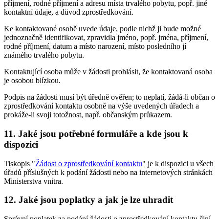
příjmení, rodné příjmení a adresu místa trvalého pobytu, popř. jiné
kontaktní údaje, a důvod zprostředkování.
Ke kontaktované osobě uvede údaje, podle nichž ji bude možné
jednoznačně identifikovat, zpravidla jméno, popř. jména, příjmení,
rodné příjmení, datum a místo narození, místo posledního jí
známého trvalého pobytu.
Kontaktující osoba může v žádosti prohlásit, že kontaktovaná osoba
je osobou blízkou.
Podpis na žádosti musí být úředně ověřen; to neplatí, žádá-li občan o
zprostředkování kontaktu osobně na výše uvedených úřadech a
prokáže-li svoji totožnost, např. občanským průkazem.
11. Jaké jsou potřebné formuláře a kde jsou k
dispozici
Tiskopis "
Žádost o zprostředkování kontaktu
" je k dispozici u všech
úřadů příslušných k podání žádosti nebo na internetových stránkách
Ministerstva vnitra.
12. Jaké jsou poplatky a jak je lze uhradit
Správní poplatek za podání žádosti o zprostředkování kontaktu činí