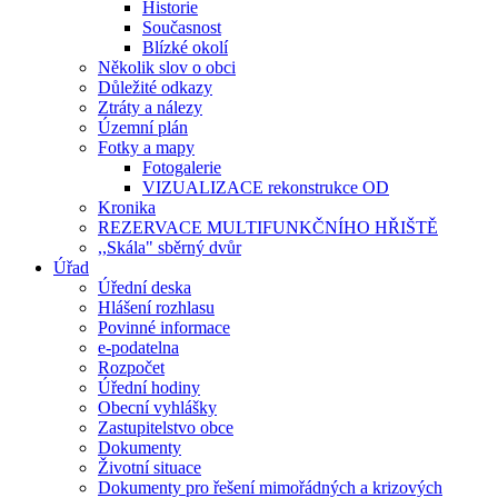
Historie
Současnost
Blízké okolí
Několik slov o obci
Důležité odkazy
Ztráty a nálezy
Územní plán
Fotky a mapy
Fotogalerie
VIZUALIZACE rekonstrukce OD
Kronika
REZERVACE MULTIFUNKČNÍHO HŘIŠTĚ
,,Skála" sběrný dvůr
Úřad
Úřední deska
Hlášení rozhlasu
Povinné informace
e-podatelna
Rozpočet
Úřední hodiny
Obecní vyhlášky
Zastupitelstvo obce
Dokumenty
Životní situace
Dokumenty pro řešení mimořádných a krizových