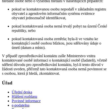
hledané osobě nebo o výsledku hledání v následujících případech:
pokud se kontaktovanou osobu nepodaří v základním registru
obyvatel a agendovém informačním systému evidence
obyvatel jednoznačně identifikovat,
pokud kontaktovaná osoba nemá trvalý pobyt na území České
republiky, nebo
pokud kontaktovaná osoba zemřela; byla-li ve vztahu ke
kontaktující osobě osobou blízkou, jsou sdělovány údaje o
úmrtí (datum a místo).
V případě zprostředkování kontaktu zašle Ministerstvo vnitra
kontaktované osobě informaci o kontaktující osobě (žadateli), včetně
sdělení důvodu pro zprostředkování kontaktu, byl-li tento důvod v
žádosti uveden, přičemž tato kontaktovaná osoba nemá povinnost se
s osobou, která ji hledá, zkontaktovat.
Úřad
Úřední deska
Hlášení rozhlasu
Povinné informace
e-podatelna