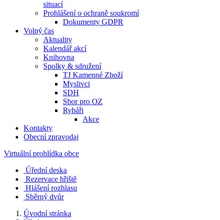
situací
Prohlášení o ochraně soukromí
Dokumenty GDPR
Volný čas
Aktuality
Kalendář akcí
Knihovna
Spolky & sdružení
TJ Kamenné Zboží
Myslivci
SDH
Sbor pro OZ
Rybáři
Akce
Kontakty
Obecní zpravodaj
Virtuální prohlídka obce
Úřední deska
Rezervace hřiště
Hlášení rozhlasu
Sběrný dvůr
Úvodní stránka