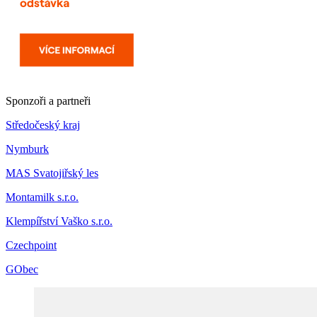
Sponzoři a partneři
Středočeský kraj
Nymburk
MAS Svatojiřský les
Montamilk s.r.o.
Klempířství Vaško s.r.o.
Czechpoint
GObec