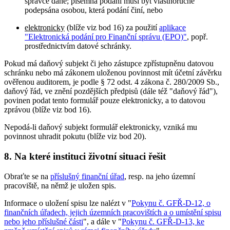
správce daně; písemná podání musí být vlastnoručně
podepsána osobou, která podání činí, nebo
elektronicky
(blíže viz bod 16) za použití
aplikace
"Elektronická podání pro Finanční správu (EPO)"
, popř.
prostřednictvím datové schránky.
Pokud má daňový subjekt či jeho zástupce zpřístupněnu datovou
schránku nebo má zákonem uloženou povinnost mít účetní závěrku
ověřenou auditorem, je podle § 72 odst. 4 zákona č. 280/2009 Sb.,
daňový řád, ve znění pozdějších předpisů (dále též "daňový řád"),
povinen podat tento formulář pouze elektronicky, a to datovou
zprávou (blíže viz bod 16).
Nepodá-li daňový subjekt formulář elektronicky, vzniká mu
povinnost uhradit pokutu (blíže viz bod 20).
8. Na které instituci životní situaci řešit
Obraťte se na
příslušný finanční úřad
, resp. na jeho územní
pracoviště, na němž je uložen spis.
Informace o uložení spisu lze nalézt v "
Pokynu č. GFŘ-D-12, o
finančních úřadech, jejich územních pracovištích a o umístění spisu
nebo jeho příslušné části
", a dále v "
Pokynu č. GFŘ-D-13, ke