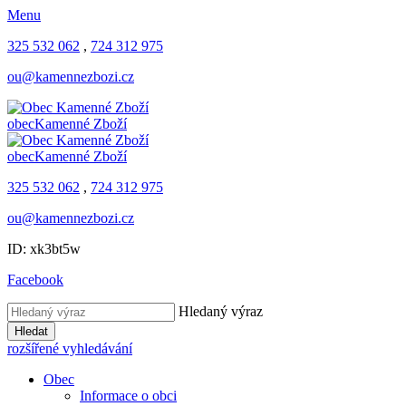
Menu
325 532 062
,
724 312 975
ou@kamennezbozi.cz
obec
Kamenné Zboží
obec
Kamenné Zboží
325 532 062
,
724 312 975
ou@kamennezbozi.cz
ID: xk3bt5w
Facebook
Hledaný výraz
Hledat
rozšířené vyhledávání
Obec
Informace o obci