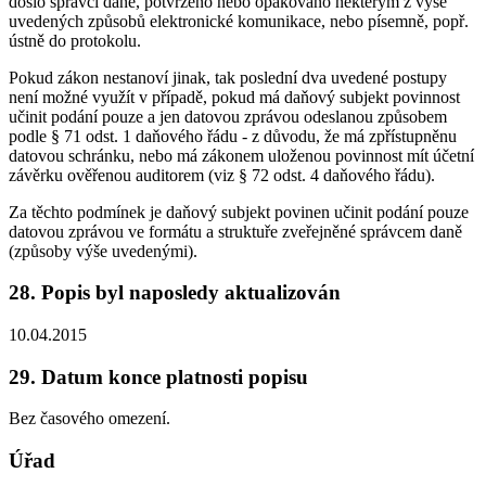
došlo správci daně, potvrzeno nebo opakováno některým z výše
uvedených způsobů elektronické komunikace, nebo písemně, popř.
ústně do protokolu.
Pokud zákon nestanoví jinak, tak poslední dva uvedené postupy
není možné využít v případě, pokud má daňový subjekt povinnost
učinit podání pouze a jen datovou zprávou odeslanou způsobem
podle § 71 odst. 1 daňového řádu - z důvodu, že má zpřístupněnu
datovou schránku, nebo má zákonem uloženou povinnost mít účetní
závěrku ověřenou auditorem (viz § 72 odst. 4 daňového řádu).
Za těchto podmínek je daňový subjekt povinen učinit podání pouze
datovou zprávou ve formátu a struktuře zveřejněné správcem daně
(způsoby výše uvedenými).
28. Popis byl naposledy aktualizován
10.04.2015
29. Datum konce platnosti popisu
Bez časového omezení.
Úřad