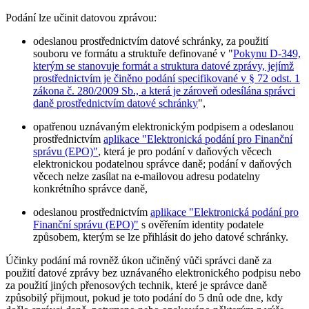
Podání lze učinit datovou zprávou:
odeslanou prostřednictvím datové schránky, za použití
souboru ve formátu a struktuře definované v "
Pokynu D-349,
kterým se stanovuje formát a struktura datové zprávy, jejímž
prostřednictvím je činěno podání specifikované v § 72 odst. 1
zákona č. 280/2009 Sb., a která je zároveň odesílána správci
daně prostřednictvím datové schránky
",
opatřenou uznávaným elektronickým podpisem a odeslanou
prostřednictvím
aplikace "Elektronická podání pro Finanční
správu (EPO)"
, která je pro podání v daňových věcech
elektronickou podatelnou správce daně; podání v daňových
věcech nelze zasílat na e-mailovou adresu podatelny
konkrétního správce daně,
odeslanou prostřednictvím
aplikace "Elektronická podání pro
Finanční správu (EPO)"
s ověřením identity podatele
způsobem, kterým se lze přihlásit do jeho datové schránky.
Účinky podání má rovněž úkon učiněný vůči správci daně za
použití datové zprávy bez uznávaného elektronického podpisu nebo
za použití jiných přenosových technik, které je správce daně
způsobilý přijmout, pokud je toto podání do 5 dnů ode dne, kdy