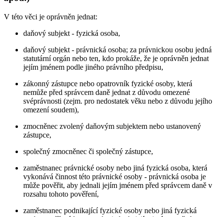
V této věci je oprávněn jednat:
daňový subjekt - fyzická osoba,
daňový subjekt - právnická osoba; za právnickou osobu jedná
statutární orgán nebo ten, kdo prokáže, že je oprávněn jednat
jejím jménem podle jiného právního předpisu,
zákonný zástupce nebo opatrovník fyzické osoby, která
nemůže před správcem daně jednat z důvodu omezené
svéprávnosti (zejm. pro nedostatek věku nebo z důvodu jejího
omezení soudem),
zmocněnec zvolený daňovým subjektem nebo ustanovený
zástupce,
společný zmocněnec či společný zástupce,
zaměstnanec právnické osoby nebo jiná fyzická osoba, která
vykonává činnost této právnické osoby - právnická osoba je
může pověřit, aby jednali jejím jménem před správcem daně v
rozsahu tohoto pověření,
zaměstnanec podnikající fyzické osoby nebo jiná fyzická