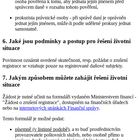
osoba pověřená k tomu, aby jednala jejím jménem před
správcem daně v rozsahu tohoto pověření,
prokurista právnické osoby - při správě daní je oprávněn
jednat jejím jménem, může-li podle udělené prokury jednat
samostatně.
6. Jaké jsou podmínky a postup pro řešení životní
situace
Povinnost oznámit uvedené skutečnosti, resp. požádat o zrušení
registrace se vztahuje pouze na registrované daňové subjekty.
7. Jakým způsobem můžete zahájit řešení životní
situace
Žádost je nutné učinit na formuláři vydaném Ministerstvem financí -
"Žádost o zrušení registrace", dostupném na finančních úřadech
nebo na
internetových stránkách Finanční správy
.
Tento formulář je možné podat:
písemně (v listinné podobě)
, a to buď prostřednictvím
provozovatele poštovních služeb, nebo osobně přímo u