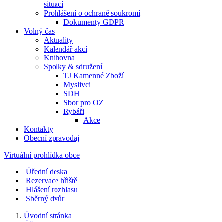
situací
Prohlášení o ochraně soukromí
Dokumenty GDPR
Volný čas
Aktuality
Kalendář akcí
Knihovna
Spolky & sdružení
TJ Kamenné Zboží
Myslivci
SDH
Sbor pro OZ
Rybáři
Akce
Kontakty
Obecní zpravodaj
Virtuální prohlídka obce
Úřední deska
Rezervace hřiště
Hlášení rozhlasu
Sběrný dvůr
Úvodní stránka