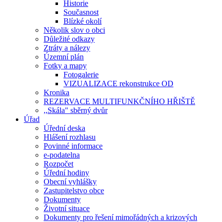
Historie
Současnost
Blízké okolí
Několik slov o obci
Důležité odkazy
Ztráty a nálezy
Územní plán
Fotky a mapy
Fotogalerie
VIZUALIZACE rekonstrukce OD
Kronika
REZERVACE MULTIFUNKČNÍHO HŘIŠTĚ
,,Skála" sběrný dvůr
Úřad
Úřední deska
Hlášení rozhlasu
Povinné informace
e-podatelna
Rozpočet
Úřední hodiny
Obecní vyhlášky
Zastupitelstvo obce
Dokumenty
Životní situace
Dokumenty pro řešení mimořádných a krizových