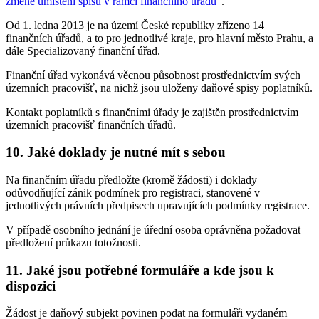
změně umístění spisů v rámci finančního úřadu
".
Od 1. ledna 2013 je na území České republiky zřízeno 14
finančních úřadů, a to pro jednotlivé kraje, pro hlavní město Prahu, a
dále Specializovaný finanční úřad.
Finanční úřad vykonává věcnou působnost prostřednictvím svých
územních pracovišť, na nichž jsou uloženy daňové spisy poplatníků.
Kontakt poplatníků s finančními úřady je zajištěn prostřednictvím
územních pracovišť finančních úřadů.
10. Jaké doklady je nutné mít s sebou
Na finančním úřadu předložte (kromě žádosti) i doklady
odůvodňující zánik podmínek pro registraci, stanovené v
jednotlivých právních předpisech upravujících podmínky registrace.
V případě osobního jednání je úřední osoba oprávněna požadovat
předložení průkazu totožnosti.
11. Jaké jsou potřebné formuláře a kde jsou k
dispozici
Žádost je daňový subjekt povinen podat na formuláři vydaném